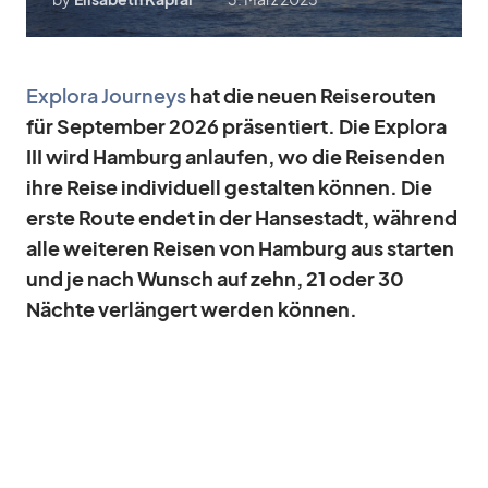
Ex­plora Jour­neys
hat die neuen Rei­se­rou­ten
für Sep­tem­ber 2026 prä­sen­tiert. Die Ex­plora
III wird Ham­burg an­lau­fen, wo die Rei­sen­den
ihre Reise in­di­vi­du­ell ge­stal­ten kön­nen. Die
erste Route en­det in der Han­se­stadt, wäh­rend
alle wei­te­ren Rei­sen von Ham­burg aus star­ten
und je nach Wunsch auf zehn, 21 oder 30
Nächte ver­län­gert wer­den kön­nen.