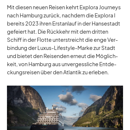
Mit die­sen neuen Rei­sen kehrt Ex­plora Jour­neys
nach Ham­burg zu­rück, nach­dem die Ex­plora I
be­reits 2023 ih­ren Erst­an­lauf in der Han­se­stadt
ge­fei­ert hat. Die Rück­kehr mit dem drit­ten
Schiff in der Flotte un­ter­streicht die enge Ver­
bin­dung der Lu­xus-Life­style-Marke zur Stadt
und bie­tet den Rei­sen­den er­neut die Mög­lich­
keit, von Ham­burg aus un­ver­gess­li­che Ent­de­
ckungs­rei­sen über den At­lan­tik zu er­le­ben.