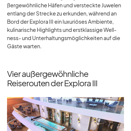
ßer­ge­wöhn­li­che Hä­fen und ver­steckte Ju­we­len
ent­lang der Stre­cke zu er­kun­den, wäh­rend an
Bord der Ex­plora III ein lu­xu­riö­ses Am­bi­ente,
ku­li­na­ri­sche High­lights und erst­klas­sige Well­
ness- und Un­ter­hal­tungs­mög­lich­kei­ten auf die
Gäste war­ten.
Vier außergewöhnliche
Reiserouten der Explora III