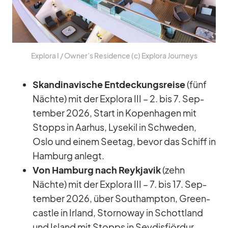
Ex­plora I /​ Owner’s Re­si­dence (c) Ex­plora Jour­neys
Skan­di­na­vi­sche Ent­de­ckungs­reise
(fünf
Nächte) mit der Ex­plora III – 2. bis 7. Sep­
tem­ber 2026, Start in Ko­pen­ha­gen mit
Stopps in Aar­hus, Lys­e­kil in Schwe­den,
Oslo und ei­nem See­tag, be­vor das Schiff in
Ham­burg an­legt.
Von Ham­burg nach Reykja­vik
(zehn
Nächte) mit der Ex­plora III – 7. bis 17. Sep­
tem­ber 2026, über Sout­hamp­ton, Green­
castle in Ir­land, Stor­no­way in Schott­land
und Is­land mit Stopps in Sey­dis­fjör­dur,