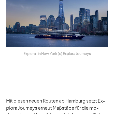
Ex­plora I in New York (c) Ex­plora Jour­neys
Mit die­sen neuen Rou­ten ab Ham­burg setzt Ex­
plora Jour­neys er­neut Maß­stäbe für die mo­