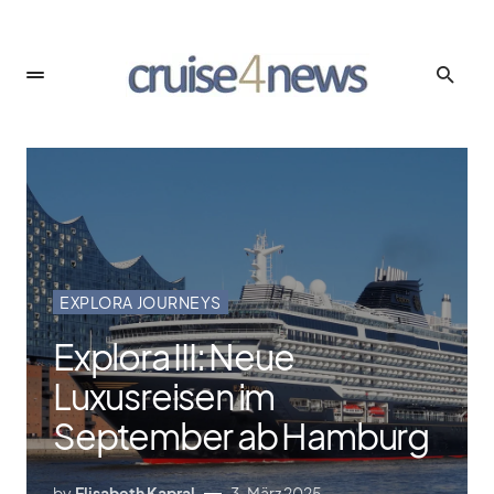
EXPLORA JOURNEYS
Explora III: Neue
Luxusreisen im
September ab Hamburg
by
Elisabeth Kapral
3. März 2025