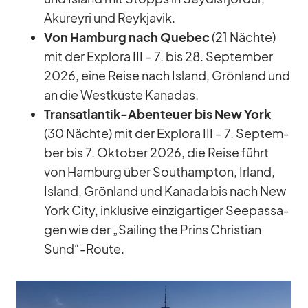
Akureyri und Reykja­vik.
Von Ham­burg nach Que­bec
(21 Nächte)
mit der Ex­plora III – 7. bis 28. Sep­tem­ber
2026, eine Reise nach Is­land, Grön­land und
an die West­küste Ka­na­das.
Trans­at­lan­tik-Aben­teuer bis New York
(30 Nächte) mit der Ex­plora III – 7. Sep­tem­
ber bis 7. Ok­to­ber 2026, die Reise führt
von Ham­burg über Sout­hamp­ton, Ir­land,
Is­land, Grön­land und Ka­nada bis nach New
York City, in­klu­sive ein­zig­ar­ti­ger See­pas­sa­
gen wie der „Sai­ling the Prins Chris­tian
Sund“-Route.