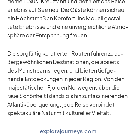
derne Lu­xus-Kreuz­fahrt und de­fi­niert das Rei­se­
er­leb­nis auf See neu. Die Gäste kön­nen sich auf
ein Höchst­maß an Kom­fort, in­di­vi­du­ell ge­stal­
tete Er­leb­nisse und eine un­ver­gleich­li­che At­mo­
sphäre der Ent­span­nung freuen.
Die sorg­fäl­tig ku­ra­tier­ten Rou­ten füh­ren zu au­
ßer­ge­wöhn­li­chen De­sti­na­tio­nen, die ab­seits
des Main­streams lie­gen, und bie­ten tief­ge­
hende Ent­de­ckun­gen in je­der Re­gion. Von den
ma­jes­tä­ti­schen Fjor­den Nor­we­gens über die
raue Schön­heit Is­lands bis hin zur fas­zi­nie­ren­den
At­lan­tik­über­que­rung, jede Reise ver­bin­det
spek­ta­ku­läre Na­tur mit kul­tu­rel­ler Viel­falt.
explorajourneys.com