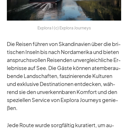
Ex­plora I (c) Ex­plora Jour­neys
Die Rei­sen füh­ren von Skan­di­na­vien über die bri­
ti­schen In­seln bis nach Nord­ame­rika und bie­ten
an­spruchs­vol­len Rei­sen­den un­ver­gleich­li­che Er­
leb­nisse auf See. Die Gäste kön­nen atem­be­rau­
bende Land­schaf­ten, fas­zi­nie­rende Kul­tu­ren
und ex­klu­sive De­sti­na­tio­nen ent­de­cken, wäh­
rend sie den un­ver­kenn­ba­ren Kom­fort und den
spe­zi­el­len Ser­vice von Ex­plora Jour­neys ge­nie­
ßen.
Jede Route wurde sorg­fäl­tig ku­ra­tiert, um au­