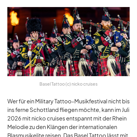
Ba­sel Tat­too (c) nicko crui­ses
Wer für ein Mi­li­tary Tat­too-Mu­sik­fes­ti­val nicht bis
ins ferne Schott­land flie­gen möchte, kann im Juli
2026 mit nicko crui­ses ent­spannt mit der Rhein
Me­lo­die zu den Klän­gen der in­ter­na­tio­na­len
Blas­mu­sik­elite rei­sen. Das Ba­sel Tat­too lässt mit