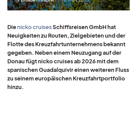
Die
nicko crui­ses
Schiffs­rei­sen GmbH hat
Neu­ig­kei­ten zu Rou­ten, Ziel­ge­bie­ten und der
Flotte des Kreuz­fahrt­un­ter­neh­mens be­kannt
ge­ge­ben. Ne­ben ei­nem Neu­zu­gang auf der
Do­nau fügt nicko crui­ses ab 2026 mit dem
spa­ni­schen Gua­d­al­qui­vir ei­nen wei­te­ren Fluss
zu sei­nem eu­ro­päi­schen Kreuz­fahrt­port­fo­lio
hinzu.