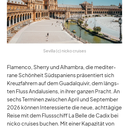
Se­villa (c) nicko crui­ses
Fla­menco, Sherry und Al­ham­bra, die me­di­ter­
rane Schön­heit Süd­spa­ni­ens prä­sen­tiert sich
Kreuz­fah­rern auf dem Gua­d­al­qui­vir, dem längs­
ten Fluss An­da­lu­si­ens, in ih­rer gan­zen Pracht. An
sechs Ter­mi­nen zwi­schen April und Sep­tem­ber
2026 kön­nen In­ter­es­sierte die neue, acht­tä­gige
Reise mit dem Fluss­schiff La Belle de Ca­dix bei
nicko crui­ses bu­chen. Mit ei­ner Ka­pa­zi­tät von