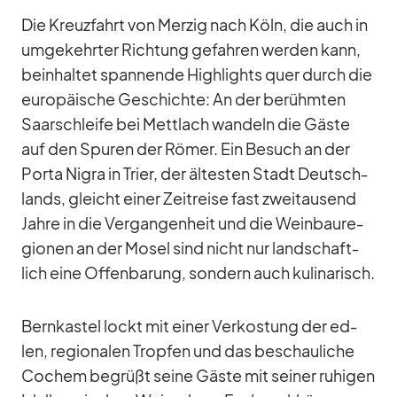
Die Kreuz­fahrt von Mer­zig nach Köln, die auch in
um­ge­kehr­ter Rich­tung ge­fah­ren wer­den kann,
be­inhal­tet span­nende High­lights quer durch die
eu­ro­päi­sche Ge­schichte: An der be­rühm­ten
Saar­schleife bei Mett­lach wan­deln die Gäste
auf den Spu­ren der Rö­mer. Ein Be­such an der
Porta Ni­gra in Trier, der äl­tes­ten Stadt Deutsch­
lands, gleicht ei­ner Zeit­reise fast zwei­tau­send
Jahre in die Ver­gan­gen­heit und die Wein­bau­re­
gio­nen an der Mo­sel sind nicht nur land­schaft­
lich eine Of­fen­ba­rung, son­dern auch ku­li­na­risch.
Bern­kas­tel lockt mit ei­ner Ver­kos­tung der ed­
len, re­gio­na­len Trop­fen und das be­schau­li­che
Co­chem be­grüßt seine Gäste mit sei­ner ru­hi­gen