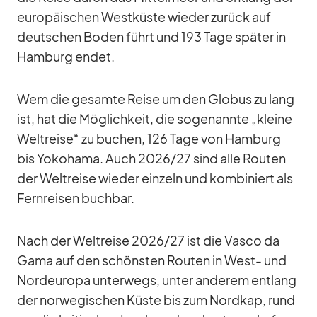
eu­ro­päi­schen West­küste wie­der zu­rück auf
deut­schen Bo­den führt und 193 Tage spä­ter in
Ham­burg en­det.
Wem die ge­samte Reise um den Glo­bus zu lang
ist, hat die Mög­lich­keit, die so­ge­nannte „kleine
Welt­reise“ zu bu­chen, 126 Tage von Ham­burg
bis Yo­ko­hama. Auch 2026/​27 sind alle Rou­ten
der Welt­reise wie­der ein­zeln und kom­bi­niert als
Fern­rei­sen buch­bar.
Nach der Welt­reise 2026/​27 ist die Vasco da
Gama auf den schöns­ten Rou­ten in West- und
Nord­eu­ropa un­ter­wegs, un­ter an­de­rem ent­lang
der nor­we­gi­schen Küste bis zum Nord­kap, rund