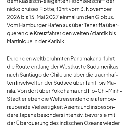
dem klas­sisch-ele­gan­ten Hoch­see­schiff der
nicko crui­ses Flotte, führt vom 3. No­vem­ber
2026 bis 15. Mai 2027 ein­mal um den Glo­bus.
Vom Ham­bur­ger Ha­fen aus über Te­ne­riffa über­
que­ren die Kreuz­fah­rer den wei­ten At­lan­tik bis
Mar­ti­ni­que in der Ka­ri­bik.
Durch den welt­be­rühm­ten Pa­na­ma­ka­nal führt
die Route ent­lang der West­küste Süd­ame­ri­kas
nach Sant­iago de Chile und über die traum­haf­
ten In­sel­wel­ten der Süd­see über Ta­hiti bis Ma­
nila. Von dort über Yo­ko­hama und Ho-Chi-Minh-
Stadt er­le­ben die Welt­rei­sen­den die atem­be­
rau­bende Viel­sei­tig­keit Asi­ens und ins­be­son­
dere Ja­pans be­son­ders in­ten­siv, be­vor sie mit
der Über­que­rung des in­di­schen Oze­ans wie­der