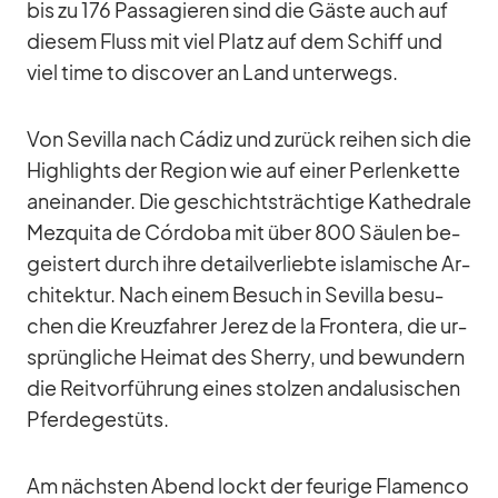
bis zu 176 Pas­sa­gie­ren sind die Gäste auch auf
die­sem Fluss mit viel Platz auf dem Schiff und
viel time to dis­co­ver an Land un­ter­wegs.
Von Se­villa nach Cá­diz und zu­rück rei­hen sich die
High­lights der Re­gion wie auf ei­ner Per­len­kette
an­ein­an­der. Die ge­schichts­träch­tige Ka­the­drale
Mez­quita de Cór­doba mit über 800 Säu­len be­
geis­tert durch ihre de­tail­ver­liebte is­la­mi­sche Ar­
chi­tek­tur. Nach ei­nem Be­such in Se­villa be­su­
chen die Kreuz­fah­rer Je­rez de la Fron­tera, die ur­
sprüng­li­che Hei­mat des Sherry, und be­wun­dern
die Reit­vor­füh­rung ei­nes stol­zen an­da­lu­si­schen
Pfer­de­ge­stüts.
Am nächs­ten Abend lockt der feu­rige Fla­menco