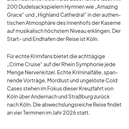
200 Du­del­sack­spie­lern Hym­nen wie „Ama­zing
Grace“ und „High­land Ca­the­dral“ in der au­then­
ti­schen At­mo­sphäre des In­nen­hofs der Ka­serne
auf mu­si­ka­lisch höchs­tem Ni­veau er­klin­gen. Der
Start- und End­ha­fen der Reise ist Köln.
Für echte Kri­mi­fans bie­tet die acht­tä­gige
„Crime Cruise“ auf der Rhein Sym­pho­nie jede
Menge Ner­ven­kit­zel. Echte Kri­mi­nal­fälle, span­
nende Vor­träge, Mord­lust und un­ge­löste Cold
Ca­ses ste­hen im Fo­kus die­ser Kreuz­fahrt von
Köln über An­der­nach und Straß­burg zu­rück
nach Köln. Die ab­wechs­lungs­rei­che Reise fin­det
an vier Ter­mi­nen im Jahr 2026 statt.