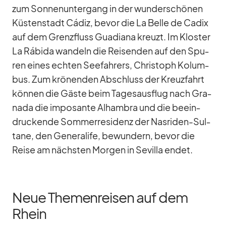
zum Son­nen­un­ter­gang in der wun­der­schö­nen
Küs­ten­stadt Cá­diz, be­vor die La Belle de Ca­dix
auf dem Grenz­fluss Gua­diana kreuzt. Im Klos­ter
La Rá­bida wan­deln die Rei­sen­den auf den Spu­
ren ei­nes ech­ten See­fah­rers, Chris­toph Ko­lum­
bus. Zum krö­nen­den Ab­schluss der Kreuz­fahrt
kön­nen die Gäste beim Ta­ges­aus­flug nach Gra­
nada die im­po­sante Al­ham­bra und die be­ein­
dru­ckende Som­mer­re­si­denz der Nas­ri­den-Sul­
tane, den Ge­ne­ra­life, be­wun­dern, be­vor die
Reise am nächs­ten Mor­gen in Se­villa en­det.
Neue Themenreisen auf dem
Rhein