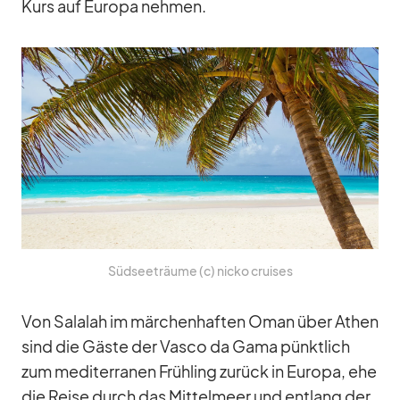
Kurs auf Eu­ropa neh­men.
Süd­see­träume (c) nicko crui­ses
Von Sa­l­a­lah im mär­chen­haf­ten Oman über Athen
sind die Gäste der Vasco da Gama pünkt­lich
zum me­di­ter­ra­nen Früh­ling zu­rück in Eu­ropa, ehe
die Reise durch das Mit­tel­meer und ent­lang der