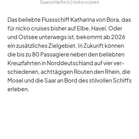
Saar­schleife (c) nicko crui­ses
Das be­liebte Fluss­schiff Ka­tha­rina von Bora, das
für nicko crui­ses bis­her auf Elbe, Ha­vel, Oder
und Ost­see un­ter­wegs ist, be­kommt ab 2026
ein zu­sätz­li­ches Ziel­ge­biet. In Zu­kunft kön­nen
die bis zu 80 Pas­sa­giere ne­ben den be­lieb­ten
Kreuz­fahr­ten in Nord­deutsch­land auf vier ver­
schie­de­nen, acht­tä­gi­gen Rou­ten den Rhein, die
Mo­sel und die Saar an Bord des stil­vol­len Schiffs
er­le­ben.