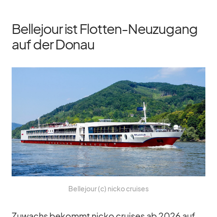
Bellejour ist Flotten-Neuzugang
auf der Donau
Bel­le­jour (c) nicko crui­ses
Zu­wachs be­kommt nicko crui­ses ab 2026 auf