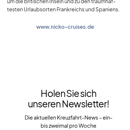
um die bri­ti­schen In­seln und zu den traum­haf­
tes­ten Ur­laubs­or­ten Frank­reichs und Spa­ni­ens.
www.nicko-cruises.de
Holen Sie sich
unseren Newsletter!
Die aktuellen Kreuzfahrt-News – ein-
bis zweimal pro Woche