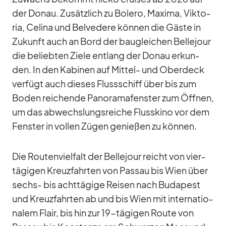
der Do­nau. Zu­sätz­lich zu Bo­lero, Ma­xima, Vik­to­
ria, Ce­lina und Bel­ve­dere kön­nen die Gäste in
Zu­kunft auch an Bord der bau­glei­chen Bel­le­jour
die be­lieb­ten Ziele ent­lang der Do­nau er­kun­
den. In den Ka­bi­nen auf Mit­tel- und Ober­deck
ver­fügt auch die­ses Fluss­schiff über bis zum
Bo­den rei­chende Pan­ora­ma­fens­ter zum Öff­nen,
um das ab­wechs­lungs­rei­che Fluss­kino vor dem
Fens­ter in vol­len Zü­gen ge­nie­ßen zu kön­nen.
Die Rou­ten­viel­falt der Bel­le­jour reicht von vier­
tä­gi­gen Kreuz­fahr­ten von Pas­sau bis Wien über
sechs- bis acht­tä­gige Rei­sen nach Bu­da­pest
und Kreuz­fahr­ten ab und bis Wien mit in­ter­na­tio­
na­lem Flair, bis hin zur 19-tä­gi­gen Route von