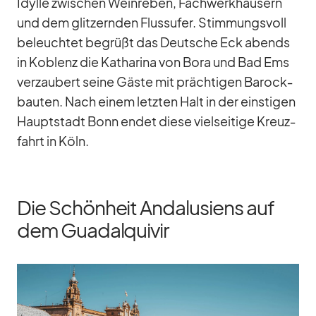
Idylle zwi­schen Wein­re­ben, Fach­werk­häu­sern
und dem glit­zern­den Fluss­ufer. Stim­mungs­voll
be­leuch­tet be­grüßt das Deut­sche Eck abends
in Ko­blenz die Ka­tha­rina von Bora und Bad Ems
ver­zau­bert seine Gäste mit präch­ti­gen Ba­rock­
bau­ten. Nach ei­nem letz­ten Halt in der eins­ti­gen
Haupt­stadt Bonn en­det diese viel­sei­tige Kreuz­
fahrt in Köln.
Die Schönheit Andalusiens auf
dem Guadalquivir