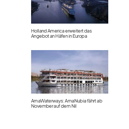
Holland America erweitert das
Angebot an Häfen in Europa
AmaWaterways: AmaNubia fährt ab
November auf dem Nil