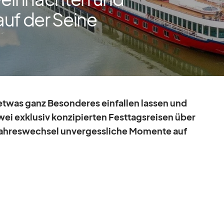
uf der Seine
t­was ganz Be­son­de­res ein­fal­len las­sen und
wei ex­klu­siv kon­zi­pier­ten Fest­tags­rei­sen über
h­res­wech­sel un­ver­gess­li­che Mo­mente auf