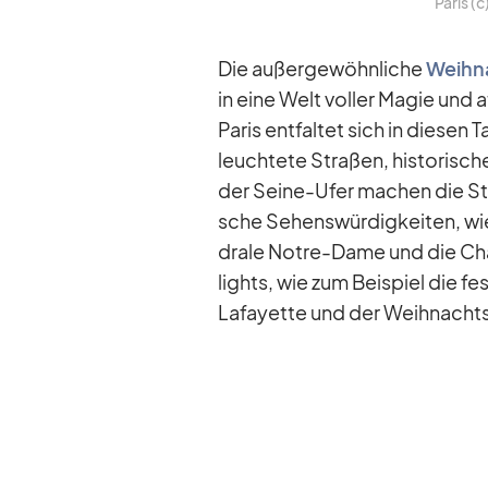
Pa­ris (
Die au­ßer­ge­wöhn­li­che
Weih­n
in eine Welt vol­ler Ma­gie und 
Pa­ris ent­fal­tet sich in die­sen
leuch­tete Stra­ßen, his­to­ri
der Seine-Ufer ma­chen die Stadt
sche Se­hens­wür­dig­kei­ten, wi
drale Notre-Dame und die Champ
lights, wie zum Bei­spiel die fe
La­fay­ette und der Weih­nachts­