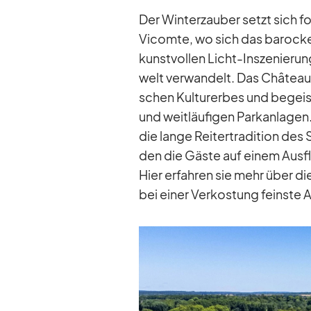
Der Win­ter­zau­ber setzt sich 
Vicomte, wo sich das ba­ro­cke 
kunst­vol­len Licht-In­sze­nie­r
welt ver­wan­delt. Das Châ­teau d
schen Kul­tur­er­bes und be­geis­
und weit­läu­fi­gen Park­an­la­ge
die lange Rei­ter­tra­di­tion des
den die Gäste auf ei­nem Aus­flug
Hier er­fah­ren sie mehr über die
bei ei­ner Ver­kos­tung feinste 