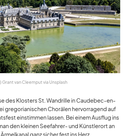
c) Grant van Cle­em­put via Un­s­plash
­lisse des Klos­ters St. Wandrille in Cau­de­bec-en-
gre­go­ria­ni­schen Cho­rä­len her­vor­ra­gend auf
­fest ein­stim­men las­sen. Bei ei­nem Aus­flug ins
 man den klei­nen See­fah­rer- und Künst­ler­ort an
­mel­ka­nal ganz si­cher fest ins Herz.