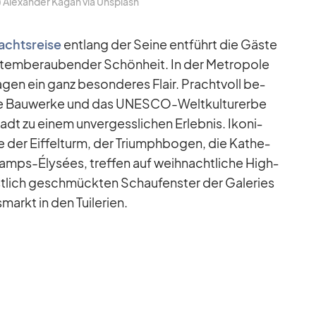
c) Alex­an­der Ka­gan via Un­s­plash
achts­reise
ent­lang der Seine ent­führt die Gäste
atem­be­rau­ben­der Schön­heit. In der Me­tro­pole
 Ta­gen ein ganz be­son­de­res Flair. Pracht­voll be­
­sche Bau­werke und das UNESCO-Welt­kul­tur­erbe
 zu ei­nem un­ver­gess­li­chen Er­leb­nis. Iko­ni­
e der Eif­fel­turm, der Tri­umph­bo­gen, die Ka­the­
s-Ély­sées, tref­fen auf weih­nacht­li­che High­
st­lich ge­schmück­ten Schau­fens­ter der Ga­le­ries
markt in den Tui­le­rien.