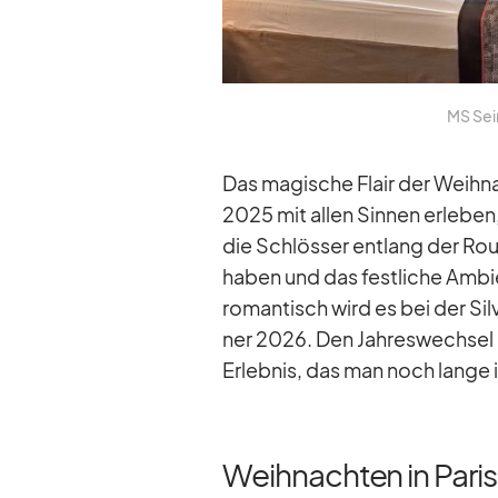
MS Sein
Das ma­gi­sche Flair der Weih­na
2025 mit al­len Sin­nen er­le­b
die Schlös­ser ent­lang der Rout
ha­ben und das fest­li­che Am­bi
ro­man­tisch wird es bei der Sil
ner 2026. Den Jah­res­wech­sel i
Er­leb­nis, das man noch lange in
Weihnachten in Pari