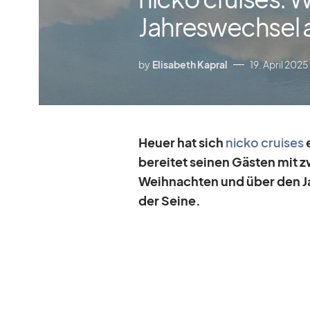
Jahreswechsel a
by
Elisabeth Kapral
19. April 2025
Heuer hat sich
nicko crui­ses
e
be­rei­tet sei­nen Gäs­ten mit z
Weih­nach­ten und über den Ja
der Seine.