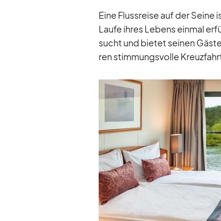
Eine Fluss­reise auf der Seine i
Laufe ih­res Le­bens ein­mal er­
sucht und bie­tet sei­nen Gäs­
ren stim­mungs­volle Kreuz­fahr­