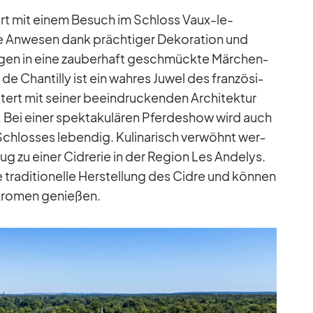
fort mit ei­nem Be­such im Schloss Vaux-le-
An­we­sen dank präch­ti­ger De­ko­ra­tion und
un­gen in eine zau­ber­haft ge­schmückte Mär­chen­
e Chan­tilly ist ein wah­res Ju­wel des fran­zö­si­
tert mit sei­ner be­ein­dru­cken­den Ar­chi­tek­tur
n. Bei ei­ner spek­ta­ku­lä­ren Pfer­de­show wird auch
 Schlos­ses le­ben­dig. Ku­li­na­risch ver­wöhnt wer­
 zu ei­ner Cid­re­rie in der Re­gion Les An­de­lys.
 tra­di­tio­nelle Her­stel­lung des Cidre und kön­nen
Aro­men ge­nie­ßen.