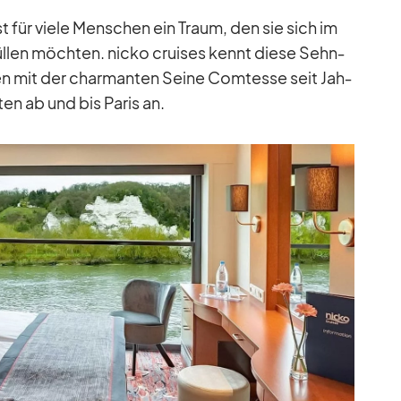
st für viele Men­schen ein Traum, den sie sich im
fül­len möch­ten. nicko crui­ses kennt diese Sehn­
ten mit der char­man­ten Seine Com­tesse seit Jah­
ten ab und bis Pa­ris an.