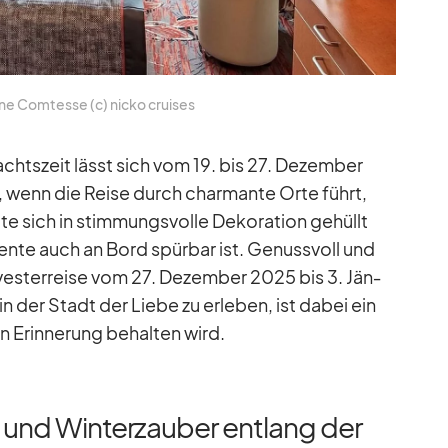
e Com­tesse (c) nicko crui­ses
chts­zeit lässt sich vom 19. bis 27. De­zem­ber
en, wenn die Reise durch char­mante Orte führt,
e sich in stim­mungs­volle De­ko­ra­tion ge­hüllt
­ente auch an Bord spür­bar ist. Ge­nuss­voll und
­ves­ter­reise vom 27. De­zem­ber 2025 bis 3. Jän­
n der Stadt der Liebe zu er­le­ben, ist da­bei ein
 Er­in­ne­rung be­hal­ten wird.
s und Winterzauber entlang der