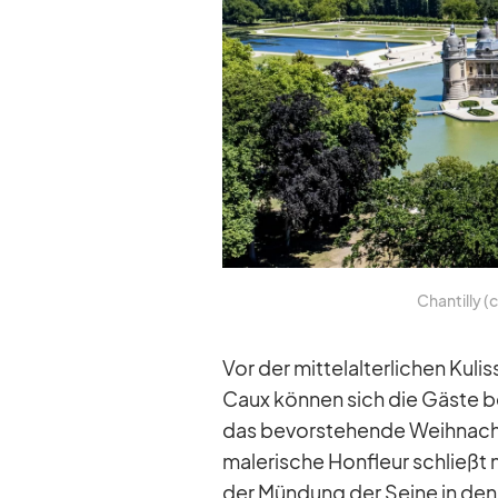
Chan­tilly (
Vor der mit­tel­al­ter­li­chen Ku
Caux kön­nen sich die Gäste bei 
das be­vor­ste­hende Weih­nachts
ma­le­ri­sche Hon­fleur schließt
der Mün­dung der Seine in den Är