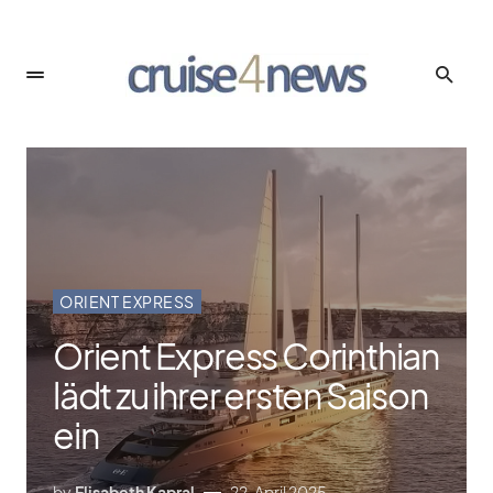
ORIENT EXPRESS
Orient Express Corinthian
lädt zu ihrer ersten Saison
ein
by
Elisabeth Kapral
22. April 2025