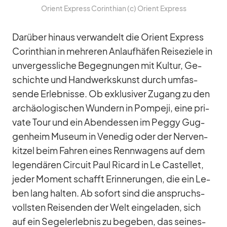
Ori­ent Ex­press Co­rin­thian (c) Ori­ent Ex­press
Dar­über hin­aus ver­wan­delt die Ori­ent Ex­press
Co­rin­thian in meh­re­ren An­lauf­hä­fen Rei­se­ziele in
un­ver­gess­li­che Be­geg­nun­gen mit Kul­tur, Ge­
schichte und Hand­werks­kunst durch um­fas­
sende Er­leb­nisse. Ob ex­klu­si­ver Zu­gang zu den
ar­chäo­lo­gi­schen Wun­dern in Pom­peji, eine pri­
vate Tour und ein Abend­essen im Peggy Gug­
gen­heim Mu­seum in Ve­ne­dig oder der Ner­ven­
kit­zel beim Fah­ren ei­nes Renn­wa­gens auf dem
le­gen­dä­ren Cir­cuit Paul Ri­card in Le Cas­tel­let,
je­der Mo­ment schafft Er­in­ne­run­gen, die ein Le­
ben lang hal­ten. Ab so­fort sind die an­spruchs­
volls­ten Rei­sen­den der Welt ein­ge­la­den, sich
auf ein Se­gel­er­leb­nis zu be­ge­ben, das sei­nes­