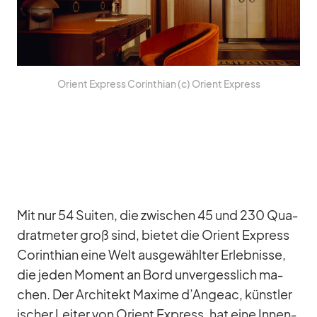
Ori­ent Ex­press Co­rin­thian (c) Ori­ent Ex­press
Mit nur 54 Sui­ten, die zwi­schen 45 und 230 Qua­
drat­me­ter groß sind, bie­tet die Ori­ent Ex­press
Co­rin­thian eine Welt aus­ge­wähl­ter Er­leb­nisse,
die je­den Mo­ment an Bord un­ver­gess­lich ma­
chen. Der Ar­chi­tekt Ma­xime d’An­geac, künst­le­r
i­scher Lei­ter von Ori­ent Ex­press, hat eine In­nen­