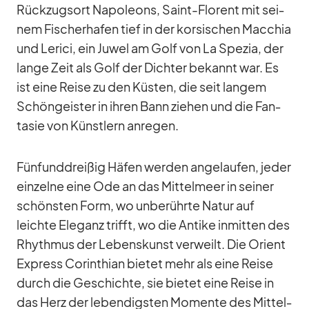
Rück­zugs­ort Na­po­le­ons, Saint-Flo­rent mit sei­
nem Fi­scher­ha­fen tief in der kor­si­schen Mac­chia
und Le­rici, ein Ju­wel am Golf von La Spe­zia, der
lange Zeit als Golf der Dich­ter be­kannt war. Es
ist eine Reise zu den Küs­ten, die seit lan­gem
Schön­geis­ter in ih­ren Bann zie­hen und die Fan­
ta­sie von Künst­lern an­re­gen.
Fünf­und­drei­ßig Hä­fen wer­den an­ge­lau­fen, je­der
ein­zelne eine Ode an das Mit­tel­meer in sei­ner
schöns­ten Form, wo un­be­rührte Na­tur auf
leichte Ele­ganz trifft, wo die An­tike in­mit­ten des
Rhyth­mus der Le­bens­kunst ver­weilt. Die Ori­ent
Ex­press Co­rin­thian bie­tet mehr als eine Reise
durch die Ge­schichte, sie bie­tet eine Reise in
das Herz der le­ben­digs­ten Mo­mente des Mit­tel­