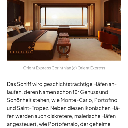
Ori­ent Ex­press Co­rin­thian (c) Ori­ent Ex­press
Das Schiff wird ge­schichts­träch­tige Hä­fen an­
lau­fen, de­ren Na­men schon für Ge­nuss und
Schön­heit ste­hen, wie Monte-Carlo, Por­to­fino
und Saint-Tro­pez. Ne­ben die­sen iko­ni­schen Hä­
fen wer­den auch dis­kre­tere, ma­le­ri­sche Hä­fen
an­ge­steu­ert, wie Por­tof­er­raio, der ge­heime