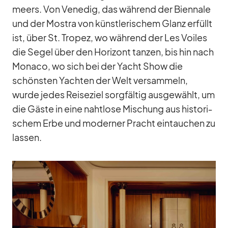
meers. Von Ve­ne­dig, das wäh­rend der Bi­en­nale
und der Mos­tra von künst­le­ri­schem Glanz er­füllt
ist, über St. Tro­pez, wo wäh­rend der Les Voi­les
die Se­gel über den Ho­ri­zont tan­zen, bis hin nach
Mo­naco, wo sich bei der Yacht Show die
schöns­ten Yach­ten der Welt ver­sam­meln,
wurde je­des Rei­se­ziel sorg­fäl­tig aus­ge­wählt, um
die Gäste in eine naht­lose Mi­schung aus his­to­ri­
schem Erbe und mo­der­ner Pracht ein­tau­chen zu
las­sen.