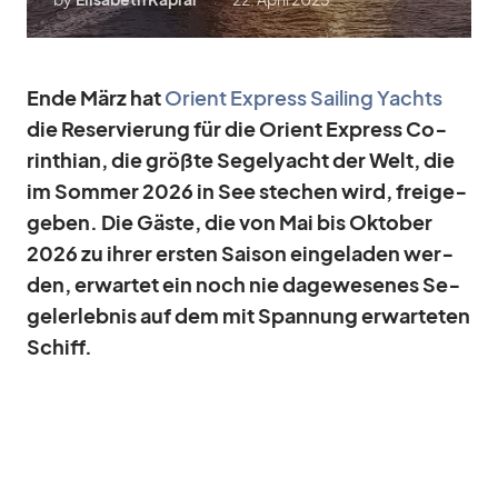
Ende März hat
Ori­ent Ex­press Sai­ling Yachts
die Re­ser­vie­rung für die Ori­ent Ex­press Co­
rin­thian, die größte Se­gel­yacht der Welt, die
im Som­mer 2026 in See ste­chen wird, frei­ge­
ge­ben. Die Gäste, die von Mai bis Ok­to­ber
2026 zu ih­rer ers­ten Sai­son ein­ge­la­den wer­
den, er­war­tet ein noch nie da­ge­we­se­nes Se­
gel­er­leb­nis auf dem mit Span­nung er­war­te­ten
Schiff.