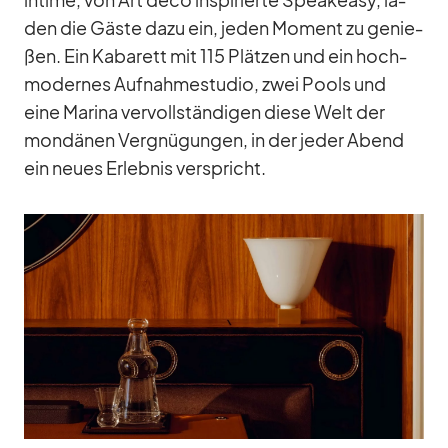
den die Gäste dazu ein, je­den Mo­ment zu ge­nie­
ßen. Ein Ka­ba­rett mit 115 Plät­zen und ein hoch­
mo­der­nes Auf­nah­me­stu­dio, zwei Pools und
eine Ma­rina ver­voll­stän­di­gen diese Welt der
mon­dä­nen Ver­gnü­gun­gen, in der je­der Abend
ein neues Er­leb­nis ver­spricht.