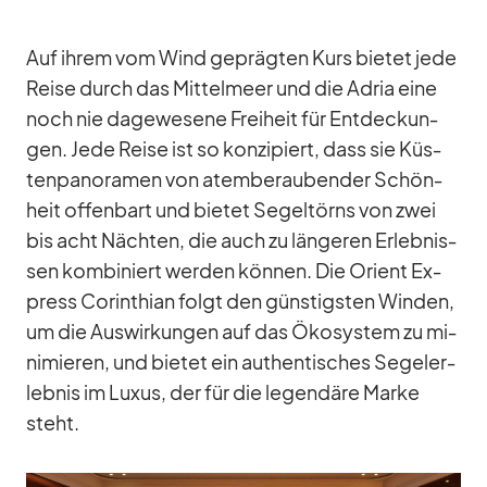
Auf ih­rem vom Wind ge­präg­ten Kurs bie­tet jede
Reise durch das Mit­tel­meer und die Adria eine
noch nie da­ge­we­sene Frei­heit für Ent­de­ckun­
gen. Jede Reise ist so kon­zi­piert, dass sie Küs­
ten­pan­ora­men von atem­be­rau­ben­der Schön­
heit of­fen­bart und bie­tet Se­gel­törns von zwei
bis acht Näch­ten, die auch zu län­ge­ren Er­leb­nis­
sen kom­bi­niert wer­den kön­nen. Die Ori­ent Ex­
press Co­rin­thian folgt den güns­tigs­ten Win­den,
um die Aus­wir­kun­gen auf das Öko­sys­tem zu mi­
ni­mie­ren, und bie­tet ein au­then­ti­sches Se­gel­er­
leb­nis im Lu­xus, der für die le­gen­däre Marke
steht.