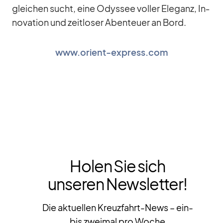
glei­chen sucht, eine Odys­see vol­ler Ele­ganz, In­
no­va­tion und zeit­lo­ser Aben­teuer an Bord.
www.orient-express.com
Holen Sie sich
unseren Newsletter!
Die aktuellen Kreuzfahrt-News – ein-
bis zweimal pro Woche