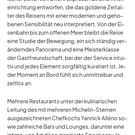
ein­rich­tung ent­wor­fen, die das gol­dene Zeit­al­
ter des Rei­sens mit ei­ner mo­der­nen und ge­ho­
be­nen Sen­si­bi­li­tät neu in­ter­pre­tiert. Von der Ei­
sen­bahn bis zum of­fe­nen Meer bleibt die Reise
eine Stu­die der Be­we­gung, ein sich stän­dig ver­
än­dern­des Pan­orama und eine Meis­ter­klasse
der Gast­freund­schaft, bei der der Ser­vice in­tui­
tiv und je­des Ele­ment sorg­fäl­tig ku­ra­tiert ist. Je­
der Mo­ment an Bord fühlt sich un­mit­tel­bar und
zeit­los an.
Meh­rere Re­stau­rants un­ter der ku­li­na­ri­schen
Lei­tung des mit meh­re­ren Mi­che­lin-Ster­nen
aus­ge­zeich­ne­ten Chef­kochs Yan­nick Al­léno so­
wie zahl­rei­che Bars und Loun­ges, dar­un­ter eine
in­time, von Art déco in­spi­rierte Spea­k­easy, la­