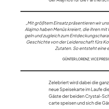
„Mit größ­tem Ein­satz prä­sen­tie­ren wir un
Alajmo ha­ben Me­nüs kre­iert, die ih­ren mit 
geln und zu­gleich zum Ent­de­ckungs­cha­rak
Ge­schichte von der Lei­den­schaft fürs Ko­
Zu­ta­ten. So ent­steht eine ei
GÜN­TER LO­RENZ, VICE PRE­S
Ze­le­briert wird da­bei die ganz
neue Spei­se­karte im Laufe die
Gäste der bei­den Crys­tal-Schi
carte spei­sen und sich die Gän