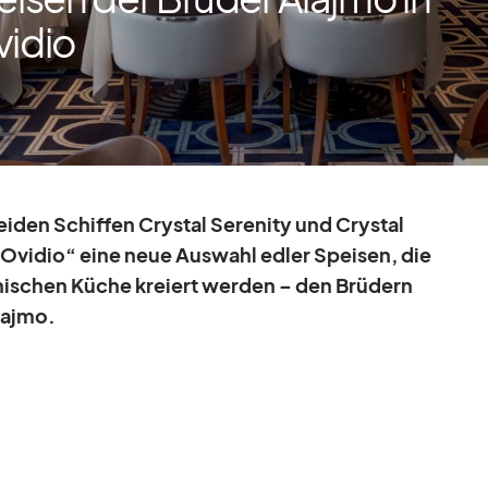
vidio
i­den Schif­fen Crys­tal Se­re­nity und Crys­tal
‘Ovidio“ eine neue Aus­wahl ed­ler Spei­sen, die
­ni­schen Kü­che
kre­ier
t wer­den – den Brü­dern
Alajmo.