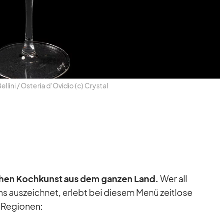
­lini /​ Os­te­ria d’O­vi­dio (c) Crys­tal
­ni­schen Koch­kunst aus dem gan­zen Land.
Wer all
ens aus­zeich­net, er­lebt bei die­sem Menü zeit­lose
 Re­gio­nen: