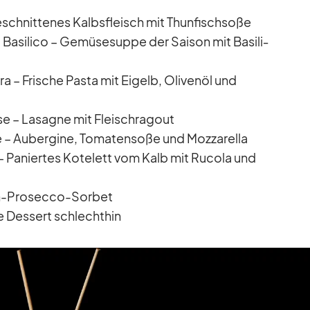
­schnit­te­nes Kalbs­fleisch mit Thun­fisch­soße
Ba­si­lico – Ge­mü­se­suppe der Sai­son mit Ba­si­li­
ara – Fri­sche Pasta mit Ei­gelb, Oli­venöl und
se – La­sa­gne mit Fleisch­ra­gout
e – Au­ber­gine, To­ma­ten­soße und Moz­za­rella
 – Pa­nier­tes Ko­te­lett vom Kalb mit Ru­cola und
sich-Pro­secco-Sor­bet
che Des­sert schlecht­hin