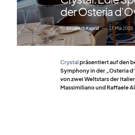
der Osteria d’O
by
Elisabeth Kapral
27. Mai 2025
Crys­tal
prä­sen­tiert auf den be
Sym­phony in der „Os­te­ria d
von zwei Welt­stars der ita­lie
Mas­si­mi­liano und Raf­faele 