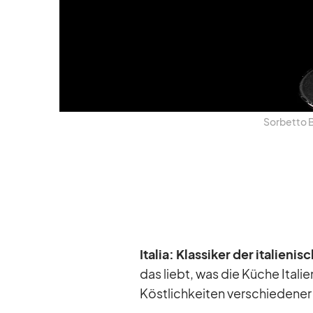
Sor­betto Bel
Ita­lia: Klas­si­ker der ita­lie
das liebt, was die Kü­che Ita­li­
Köst­lich­kei­ten ver­schie­de­ner