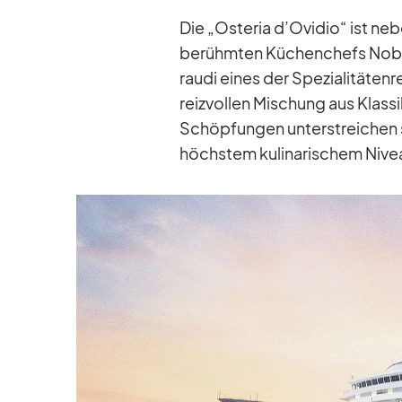
Die „Os­te­ria d’Ovidio“ ist ne
be­rühm­ten Kü­chen­chefs Nob
raudi ei­nes der Spe­zia­li­tä­ten
reiz­vol­len Mi­schung aus Klas­si
Schöp­fun­gen un­ter­strei­chen
höchs­tem ku­li­na­ri­schem Ni­v