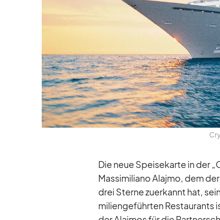
Cry
Die neue Spei­se­karte in der „O
Mas­si­mi­liano Alajmo, dem der 
drei Sterne zu­er­kannt hat, sei­
mi­li­en­ge­führ­ten Re­stau­rant
der Alaj­mos für die Part­ner­sch