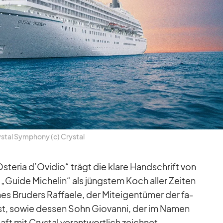
s­tal Sym­phony (c) Crys­tal
s­te­ria d’Ovidio“ trägt die klare Hand­schrift von
„Guide Mi­che­lin“ als jüngs­tem Koch al­ler Zei­ten
nes Bru­ders Raf­faele, der Mit­ei­gen­tü­mer der fa­
s ist, so­wie des­sen Sohn Gio­vanni, der im Na­men
aft mit Crys­tal ver­ant­wort­lich zeich­net.