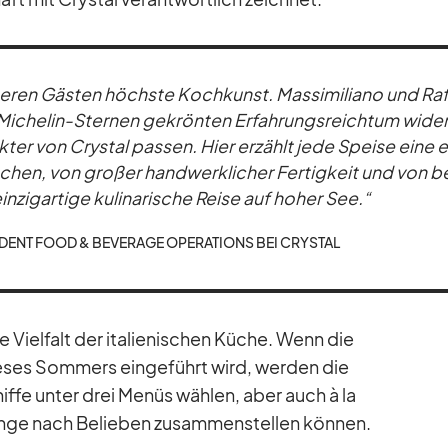
­se­ren Gäs­ten höchste Koch­kunst. Mas­si­mi­liano und Raf
Mi­che­lin-Ster­nen ge­krön­ten Er­fah­rungs­reich­tum wi­de
­ter von Crys­tal pas­sen. Hier er­zählt jede Speise eine 
chen, von gro­ßer hand­werk­li­cher Fer­tig­keit und von b
n­zig­ar­tige ku­li­na­ri­sche Reise auf ho­her See.“
I­DENT FOOD & BE­VERAGE OPE­RA­TI­ONS BEI CRYS­TAL
e Viel­falt der ita­lie­ni­schen Kü­che. Wenn die
­ses Som­mers ein­ge­führt wird, wer­den die
ffe un­ter drei Me­nüs wäh­len, aber auch à la
ge nach Be­lie­ben zu­sam­men­stel­len kön­nen.