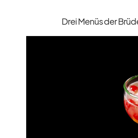
Drei Menüs der Brüd