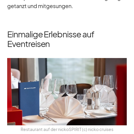
ge­tanzt und mit­ge­sun­gen.
Einmalige Erlebnisse auf
Eventreisen
Re­stau­rant auf der nic­koSPI­RIT (c) nicko crui­ses