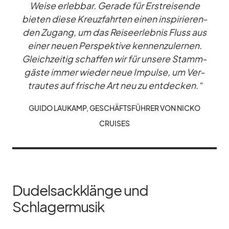
Weise er­leb­bar. Ge­rade für Er­st­rei­sende
bie­ten diese Kreuz­fahr­ten ei­nen in­spi­rie­ren­
den Zu­gang, um das Rei­se­er­leb­nis Fluss aus
ei­ner neuen Per­spek­tive ken­nen­zu­ler­nen.
Gleich­zei­tig schaf­fen wir für un­sere Stamm­
gäste im­mer wie­der neue Im­pulse, um Ver­
trau­tes auf fri­sche Art neu zu ent­de­cken.“
GUIDO LAU­KAMP, GE­SCHÄFTS­FÜH­RER VON NICKO
CRUI­SES
Dudelsackklänge und
Schlagermusik