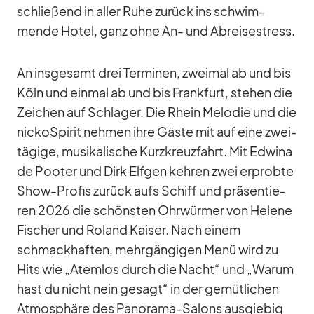
schlie­ßend in al­ler Ruhe zu­rück ins schwim­
mende Ho­tel, ganz ohne An- und Ab­rei­se­stress.
An ins­ge­samt drei Ter­mi­nen, zwei­mal ab und bis
Köln und ein­mal ab und bis Frank­furt, ste­hen die
Zei­chen auf Schla­ger. Die Rhein Me­lo­die und die
nic­koSpi­rit neh­men ihre Gäste mit auf eine zwei­
tä­gige, mu­si­ka­li­sche Kurz­kreuz­fahrt. Mit Ed­wina
de Poo­ter und Dirk Elf­gen keh­ren zwei er­probte
Show-Pro­fis zu­rück aufs Schiff und prä­sen­tie­
ren 2026 die schöns­ten Ohr­wür­mer von He­lene
Fi­scher und Ro­land Kai­ser. Nach ei­nem
schmack­haf­ten, mehr­gän­gi­gen Menü wird zu
Hits wie „Atem­los durch die Nacht“ und „Warum
hast du nicht nein ge­sagt“ in der ge­müt­li­chen
At­mo­sphäre des Pan­orama-Sa­lons aus­gie­big