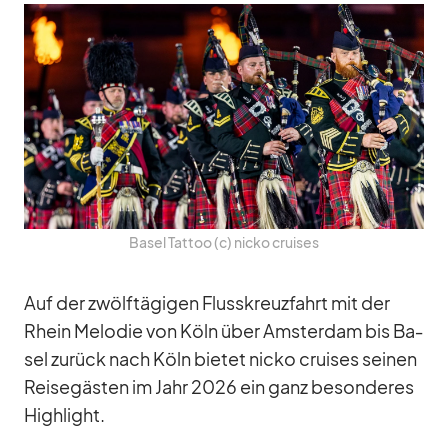
Ba­sel Tat­too (c) nicko crui­ses
Auf der zwölf­tä­gi­gen Fluss­kreuz­fahrt mit der
Rhein Me­lo­die von Köln über Ams­ter­dam bis Ba­
sel zu­rück nach Köln bie­tet nicko crui­ses sei­nen
Rei­se­gäs­ten im Jahr 2026 ein ganz be­son­de­res
High­light.