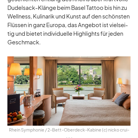
Du­del­sack-Klänge beim Ba­sel Tat­too bis hin zu
Well­ness, Ku­li­na­rik und Kunst auf den schöns­ten
Flüs­sen in ganz Eu­ropa, das An­ge­bot ist viel­sei­
tig und bie­tet in­di­vi­du­elle High­lights für je­den
Ge­schmack.
Rhein Sym­pho­nie /​ 2‑­Bett-Ober­deck-Ka­bine (c) nicko crui­