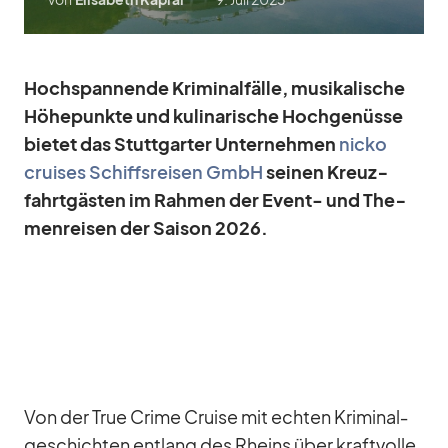
Hoch­span­nende Kri­mi­nal­fälle, mu­si­ka­li­sche
Hö­he­punkte und ku­li­na­ri­sche Hoch­ge­nüsse
bie­tet das Stutt­gar­ter Un­ter­neh­men
nicko
crui­ses Schiffs­rei­sen GmbH
sei­nen Kreuz­
fahrt­gäs­ten im Rah­men der Event- und The­
men­rei­sen der Sai­son 2026.
Von der True Crime Cruise mit ech­ten Kri­mi­nal­
ge­schich­ten ent­lang des Rheins über kraft­volle