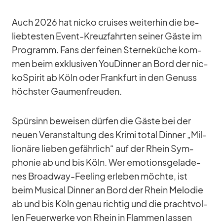
Auch 2026 hat nicko crui­ses wei­ter­hin die be­
lieb­tes­ten Event-Kreuz­fahr­ten sei­ner Gäste im
Pro­gramm. Fans der fei­nen Ster­ne­kü­che kom­
men beim ex­klu­si­ven You­Din­ner an Bord der nic­
koSpi­rit ab Köln oder Frank­furt in den Ge­nuss
höchs­ter Gau­men­freu­den.
Spür­sinn be­wei­sen dür­fen die Gäste bei der
neuen Ver­an­stal­tung des Krimi to­tal Din­ner „Mil­
lio­näre lie­ben ge­fähr­lich“ auf der Rhein Sym­
pho­nie ab und bis Köln. Wer emo­ti­ons­ge­la­de­
nes Broad­way-Fee­ling er­le­ben möchte, ist
beim Mu­si­cal Din­ner an Bord der Rhein Me­lo­die
ab und bis Köln ge­nau rich­tig und die pracht­vol­
len Feu­er­werke von Rhein in Flam­men las­sen