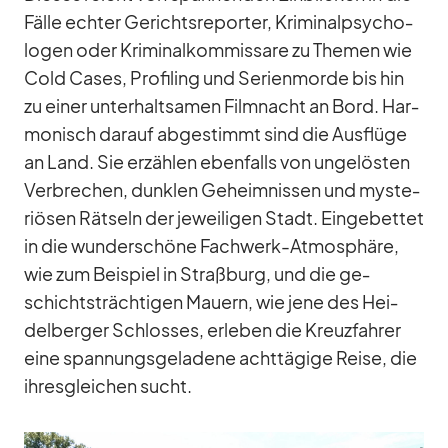
Fälle ech­ter Ge­richts­re­por­ter, Kri­mi­nal­psy­cho­
lo­gen oder Kri­mi­nal­kom­mis­sare zu The­men wie
Cold Ca­ses, Pro­fil­ing und Se­ri­en­morde bis hin
zu ei­ner un­ter­halt­sa­men Film­nacht an Bord. Har­
mo­nisch dar­auf ab­ge­stimmt sind die Aus­flüge
an Land. Sie er­zäh­len eben­falls von un­ge­lös­ten
Ver­bre­chen, dunk­len Ge­heim­nis­sen und mys­te­
riö­sen Rät­seln der je­wei­li­gen Stadt. Ein­ge­bet­tet
in die wun­der­schöne Fach­werk-At­mo­sphäre,
wie zum Bei­spiel in Straß­burg, und die ge­
schichts­träch­ti­gen Mau­ern, wie jene des Hei­
del­ber­ger Schlos­ses, er­le­ben die Kreuz­fah­rer
eine span­nungs­ge­la­dene acht­tä­gige Reise, die
ih­res­glei­chen sucht.