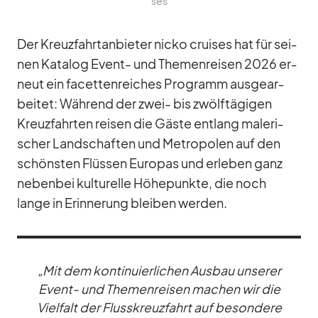
ses
Der Kreuz­fahrt­an­bie­ter nicko crui­ses hat für sei­
nen Ka­ta­log Event- und The­men­rei­sen 2026 er­
neut ein fa­cet­ten­rei­ches Pro­gramm aus­ge­ar­
bei­tet: Wäh­rend der zwei- bis zwölf­tä­gi­gen
Kreuz­fahr­ten rei­sen die Gäste ent­lang ma­le­ri­
scher Land­schaf­ten und Me­tro­po­len auf den
schöns­ten Flüs­sen Eu­ro­pas und er­le­ben ganz
ne­ben­bei kul­tu­relle Hö­he­punkte, die noch
lange in Er­in­ne­rung blei­ben wer­den.
„Mit dem kon­ti­nu­ier­li­chen Aus­bau un­se­rer
Event- und The­men­rei­sen ma­chen wir die
Viel­falt der Fluss­kreuz­fahrt auf be­son­dere