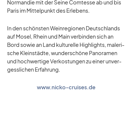
Nor­man­die mit der Seine Com­tesse ab und bis
Pa­ris im Mit­tel­punkt des Er­le­bens.
In den schöns­ten Wein­re­gio­nen Deutsch­lands
auf Mo­sel, Rhein und Main ver­bin­den sich an
Bord so­wie an Land kul­tu­relle High­lights, ma­le­ri­
sche Klein­städte, wun­der­schöne Pan­ora­men
und hoch­wer­tige Ver­kos­tun­gen zu ei­ner un­ver­
gess­li­chen Er­fah­rung.
www.nicko-cruises.de