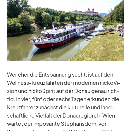
Wer eher die Ent­span­nung sucht, ist auf den
Well­ness-Kreuz­fahr­ten der mo­der­nen nick­oVi­
sion und nic­koSpi­rit auf der Do­nau ge­nau rich­
tig. In vier, fünf oder sechs Ta­gen er­kun­den die
Kreuz­fah­rer zu­nächst die kul­tu­relle und land­
schaft­li­che Viel­falt der Do­nau­re­gion. In Wien
war­tet der im­po­sante Ste­phans­dom, von