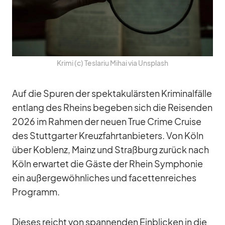
Krimi (c) Tes­la­riu Mi­hai via Un­s­plash
Auf die Spu­ren der spek­ta­ku­lärs­ten Kri­mi­nal­fälle
ent­lang des Rheins be­ge­ben sich die Rei­sen­den
2026 im Rah­men der neuen True Crime Cruise
des Stutt­gar­ter Kreuz­fahrt­an­bie­ters. Von Köln
über Ko­blenz, Mainz und Straß­burg zu­rück nach
Köln er­war­tet die Gäste der Rhein Sym­pho­nie
ein au­ßer­ge­wöhn­li­ches und fa­cet­ten­rei­ches
Pro­gramm.
Die­ses reicht von span­nen­den Ein­bli­cken in die