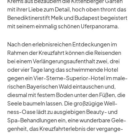
Krems aus be­zau­bern die Kit­ten­ber­ger Gär­ten
mit ih­rer Liebe zum De­tail, hoch oben thront das
Be­ne­dik­ti­ner­stift Melk und Bu­da­pest be­geis­tert
mit sei­nem ein­ma­lig schö­nen Ufer­pan­orama.
Nach den er­leb­nis­rei­chen Ent­de­ckun­gen im
Rah­men der Kreuz­fahrt kön­nen die Rei­sen­den
bei ei­nem Ver­län­ge­rungs­auf­ent­halt zwei, drei
oder vier Tage lang das schwim­mende Ho­tel
ge­gen ein Vier-Sterne-Su­pe­rior-Ho­tel im ma­le­
ri­schen Baye­ri­schen Wald ein­tau­schen und,
dies­mal mit fes­tem Bo­den un­ter den Fü­ßen, die
Seele bau­meln las­sen. Die groß­zü­gige Well­
ness-Oase lädt zu aus­gie­bi­gen Be­auty- und
Spa-Be­hand­lun­gen ein, eine wun­der­bare Ge­le­
gen­heit, das Kreuz­fahrt­er­leb­nis der ver­gan­ge­