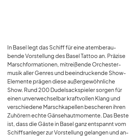
In Ba­sel legt das Schiff für eine atem­be­rau­
bende Vor­stel­lung des Ba­sel Tat­too an. Prä­zise
Marsch­for­ma­tio­nen, mit­rei­ßende Or­ches­ter­
mu­sik al­ler Gen­res und be­ein­dru­ckende Show-
Ele­mente prä­gen diese au­ßer­ge­wöhn­li­che
Show. Rund 200 Du­del­sack­spie­ler sor­gen für
ei­nen un­ver­wech­sel­bar kraft­vol­len Klang und
ver­schie­dene Marsch­ka­pel­len be­sche­ren ih­ren
Zu­hö­rern echte Gän­se­haut­mo­mente. Das Beste
ist, dass die Gäste in Ba­sel ganz ent­spannt vom
Schiffs­an­le­ger zur Vor­stel­lung ge­lan­gen und an­