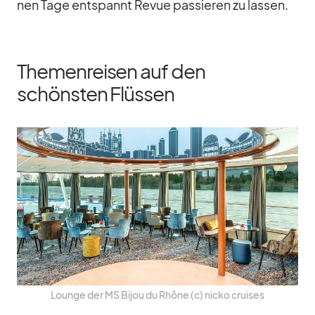
nen Tage ent­spannt Re­vue pas­sie­ren zu las­sen.
Themenreisen auf den
schönsten Flüssen
Lounge der MS Bi­jou du Rhône (c) nicko crui­ses