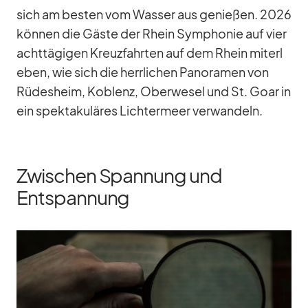
sich am bes­ten vom Was­ser aus ge­nie­ßen. 2026
kön­nen die Gäste der Rhein Sym­pho­nie auf vier
acht­tä­gi­gen Kreuz­fahr­ten auf dem Rhein mit­er­l
e­ben, wie sich die herr­li­chen Pan­ora­men von
Rü­des­heim, Ko­blenz, Ober­we­sel und St. Goar in
ein spek­ta­ku­lä­res Lich­ter­meer ver­wan­deln.
Zwischen Spannung und
Entspannung