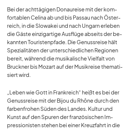
Bei der acht­tä­gi­gen Do­nau­reise mit der kom­
for­ta­blen Ce­lina ab und bis Pas­sau nach Ös­ter­
reich, in die Slo­wa­kei und nach Un­garn er­le­ben
die Gäste ein­zig­ar­tige Aus­flüge ab­seits der be­
kann­ten Tou­ris­ten­pfade. Die Ge­nuss­reise hält
Spe­zia­li­tä­ten der un­ter­schied­li­chen Re­gio­nen
be­reit, wäh­rend die mu­si­ka­li­sche Viel­falt von
Bruck­ner bis Mo­zart auf der Mu­sik­reise the­ma­ti­
siert wird.
„Le­ben wie Gott in Frank­reich“ heißt es bei der
Ge­nuss­reise mit der Bi­jou du Rhône durch den
far­ben­fro­hen Sü­den des Lan­des. Kul­tur und
Kunst auf den Spu­ren der fran­zö­si­schen Im­
pres­sio­nis­ten ste­hen bei ei­ner Kreuz­fahrt in die