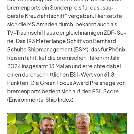
bre­men­ports ein Son­der­preis für das „sau­
berste Kreuz­fahrt­schiff“ ver­ge­ben. Hier setzte
sich die MS Ama­dea durch, be­kannt auch als
TV-Traum­schiff aus der gleich­na­mi­gen ZDF-Se­
rie. Das 193 Me­ter lange Schiff von Bern­hard
Schulte Ship­ma­nage­ment (BSM), das für Phö­nix
Rei­sen fährt, lief die bre­mi­schen Hä­fen im Jahr
2024 ins­ge­samt 13 Mal an und er­reichte da­bei
ei­nen durch­schnitt­li­chen ESI-Wert von 61,8
Punk­ten. Die Green Fo­cus Award Preis­riege von
bre­men­ports be­zieht sich auf den ESI-Score
(En­vi­ron­men­tal Ship In­dex).