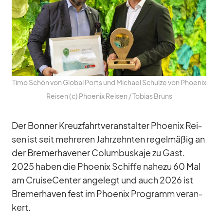
Timo Schön von Glo­bal Ports und Mi­chael Schulze von Phoe­nix
Rei­sen (c) Phoe­nix Rei­sen /​ To­bias Bruns
Der Bon­ner Kreuz­fahrt­ver­an­stal­ter Phoe­nix Rei­
sen ist seit meh­re­ren Jahr­zehn­ten re­gel­mä­ßig an
der Bre­mer­ha­ve­ner Co­lum­bus­kaje zu Gast.
2025 ha­ben die Phoe­nix Schiffe na­hezu 60 Mal
am Crui­se­Cen­ter an­ge­legt und auch 2026 ist
Bre­mer­ha­ven fest im Phoe­nix Pro­gramm ver­an­
kert.