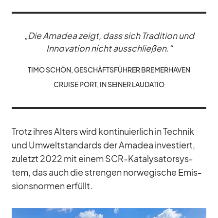
„Die Ama­dea zeigt, dass sich Tra­di­tion und
In­no­va­tion nicht aus­schlie­ßen.“
TIMO SCHÖN, GE­SCHÄFTS­FÜH­RER BRE­MER­HA­VEN
CRUISE PORT, IN SEI­NER LAU­DA­TIO
Trotz ih­res Al­ters wird kon­ti­nu­ier­lich in Tech­nik
und Um­welt­stan­dards der Ama­dea in­ves­tiert,
zu­letzt 2022 mit ei­nem SCR-Ka­ta­ly­sa­tor­sys­
tem, das auch die stren­gen nor­we­gi­sche Emis­
si­ons­nor­men er­füllt.