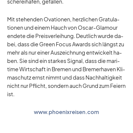
sche­rei­ha­fen, ge­fal­len.
Mit ste­hen­den Ova­tio­nen, herz­li­chen Gra­tu­la­
tio­nen und ei­nem Hauch von Os­car-Gla­mour
en­dete die Preis­ver­lei­hung. Deut­lich wurde da­
bei, dass die Green Fo­cus Awards sich längst zu
mehr als nur ei­ner Aus­zeich­nung ent­wi­ckelt ha­
ben. Sie sind ein star­kes Si­gnal, dass die ma­ri­
time Wirt­schaft in Bre­men und Bre­mer­ha­ven Kli­
ma­schutz ernst nimmt und dass Nach­hal­tig­keit
nicht nur Pflicht, son­dern auch Grund zum Fei­ern
ist.
www.phoenixreisen.com