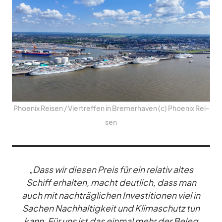
Phoe­nix Rei­sen /​ Vier­tref­fen in Bre­mer­ha­ven (c) Phoe­nix Rei­
sen
„Dass wir die­sen Preis für ein re­la­tiv al­tes
Schiff er­hal­ten, macht deut­lich, dass man
auch mit nach­träg­li­chen In­ves­ti­tio­nen viel in
Sa­chen Nach­hal­tig­keit und Kli­ma­schutz tun
kann. Für uns ist das ein­mal mehr der Be­leg