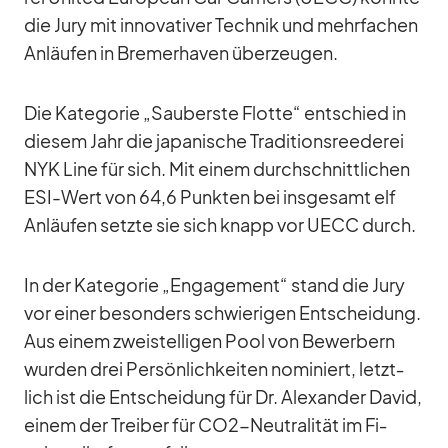
die Jury mit in­no­va­ti­ver Tech­nik und mehr­fa­chen
An­läu­fen in Bre­mer­ha­ven über­zeu­gen.
Die Ka­te­go­rie „Sau­berste Flotte“ ent­schied in
die­sem Jahr die ja­pa­ni­sche Tra­di­ti­ons­ree­de­rei
NYK Line für sich. Mit ei­nem durch­schnitt­li­chen
ESI-Wert von 64,6 Punk­ten bei ins­ge­samt elf
An­läu­fen setzte sie sich knapp vor UECC durch.
In der Ka­te­go­rie „En­ga­ge­ment“ stand die Jury
vor ei­ner be­son­ders schwie­ri­gen Ent­schei­dung.
Aus ei­nem zwei­stel­li­gen Pool von Be­wer­bern
wur­den drei Per­sön­lich­kei­ten no­mi­niert, letzt­
lich ist die Ent­schei­dung für Dr. Alex­an­der Da­vid,
ei­nem der Trei­ber für CO2-Neu­tra­li­tät im Fi­