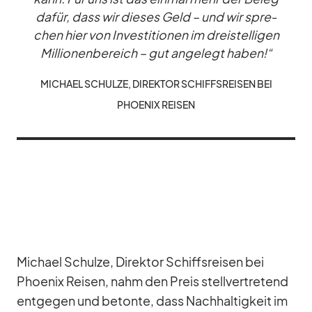
da­für, dass wir die­ses Geld – und wir spre­
chen hier von In­ves­ti­tio­nen im drei­stel­li­gen
Mil­lio­nen­be­reich – gut an­ge­legt ha­ben!“
MI­CHAEL SCHULZE, DI­REK­TOR SCHIFFS­REI­SEN BEI
PHOE­NIX REI­SEN
Mi­chael Schulze, Di­rek­tor Schiffs­rei­sen bei
Phoe­nix Rei­sen, nahm den Preis stell­ver­tre­tend
ent­ge­gen und be­tonte, dass Nach­hal­tig­keit im