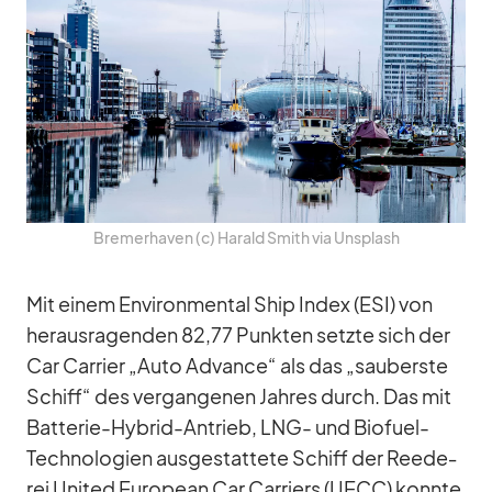
Bre­mer­ha­ven (c) Ha­rald Smith via Un­s­plash
Mit ei­nem En­vi­ron­men­tal Ship In­dex (ESI) von
her­aus­ra­gen­den 82,77 Punk­ten setzte sich der
Car Car­rier „Auto Ad­vance“ als das „sau­berste
Schiff“ des ver­gan­ge­nen Jah­res durch. Das mit
Bat­te­rie-Hy­brid-An­trieb, LNG- und Bio­fuel-
Tech­no­lo­gien aus­ge­stat­tete Schiff der Ree­de­
rei United Eu­ro­pean Car Car­ri­ers (UECC) konnte