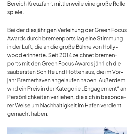
Be­reich Kreuz­fahrt mitt­ler­weile eine große Rolle
spiele.
Bei der dies­jäh­ri­gen Ver­lei­hung der Green Fo­cus
Awards durch bre­men­ports lag eine Stim­mung
in der Luft, die an die große Bühne von Hol­ly­
wood er­in­nerte. Seit 2014 zeich­net bre­men­
ports mit den Green Fo­cus Awards jähr­lich die
sau­bers­ten Schiffe und Flot­ten aus, die im Vor­
jahr Bre­mer­ha­ven an­ge­lau­fen ha­ben. Au­ßer­dem
wird ein Preis in der Ka­te­go­rie „En­ga­ge­ment“ an
Per­sön­lich­kei­ten ver­lie­hen, die sich in be­son­de­
rer Weise um Nach­hal­tig­keit im Ha­fen ver­dient
ge­macht ha­ben.