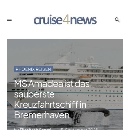
PHOENIX REISEN
MS Amadea ist das
sauberste
Kreuzfahrtschiff in
Bremerhaven
by
Elisabeth Kapral
5. September 2025