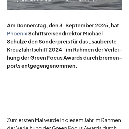
Am Don­ners­tag, den 3. Sep­tem­ber 2025, hat
Phoe­nix
Schiffs­rei­sen­di­rek­tor Mi­chael
Schulze den Son­der­preis für das „sau­berste
Kreuz­fahrt­schiff 2024“ im Rah­men der Ver­lei­
hung der Green Fo­cus Awards durch bre­men­
ports ent­ge­gen­ge­nom­men.
Zum ers­ten Mal wurde in die­sem Jahr im Rah­men
der Ver­lei­hung der Green Fo­cus Awards durch