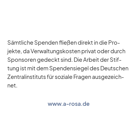
Sämt­li­che Spen­den flie­ßen di­rekt in die Pro­
jekte, da Ver­wal­tungs­kos­ten pri­vat oder durch
Spon­so­ren ge­deckt sind. Die Ar­beit der Stif­
tung ist mit dem Spen­den­sie­gel des Deut­schen
Zen­tral­in­sti­tuts für so­ziale Fra­gen aus­ge­zeich­
net.
www.a‑rosa.de