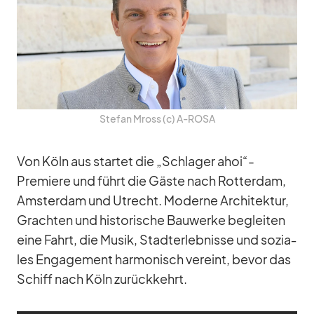
Ste­fan Mross (c) A‑ROSA
Von Köln aus star­tet die „Schla­ger ahoi“-
Premiere und führt die Gäste nach Rot­ter­dam,
Ams­ter­dam und Ut­recht. Mo­derne Ar­chi­tek­tur,
Grach­ten und his­to­ri­sche Bau­werke be­glei­ten
eine Fahrt, die Mu­sik, Stadt­er­leb­nisse und so­zia­
les En­ga­ge­ment har­mo­nisch ver­eint, be­vor das
Schiff nach Köln zu­rück­kehrt.