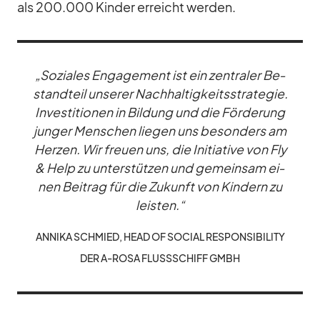
als 200.000 Kin­der er­reicht wer­den.
„So­zia­les En­ga­ge­ment ist ein zen­tra­ler Be­
stand­teil un­se­rer Nach­hal­tig­keits­stra­te­gie.
In­ves­ti­tio­nen in Bil­dung und die För­de­rung
jun­ger Men­schen lie­gen uns be­son­ders am
Her­zen. Wir freuen uns, die In­itia­tive von Fly
& Help zu un­ter­stüt­zen und ge­mein­sam ei­
nen Bei­trag für die Zu­kunft von Kin­dern zu
leis­ten.“
AN­NIKA SCHMIED, HEAD OF SO­CIAL RE­SPON­SI­BI­LITY
DER A‑ROSA FLUSS­SCHIFF GMBH