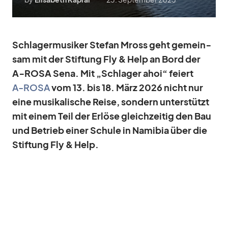
Schla­ger­mu­si­ker Ste­fan Mross geht ge­mein­
sam mit der Stif­tung Fly & Help an Bord der
A‑ROSA Sena. Mit „Schla­ger ahoi“ fei­ert
A‑ROSA
vom 13. bis 18. März 2026 nicht nur
eine mu­si­ka­li­sche Reise, son­dern un­ter­stützt
mit ei­nem Teil der Er­löse gleich­zei­tig den Bau
und Be­trieb ei­ner Schule in Na­mi­bia über die
Stif­tung Fly & Help.