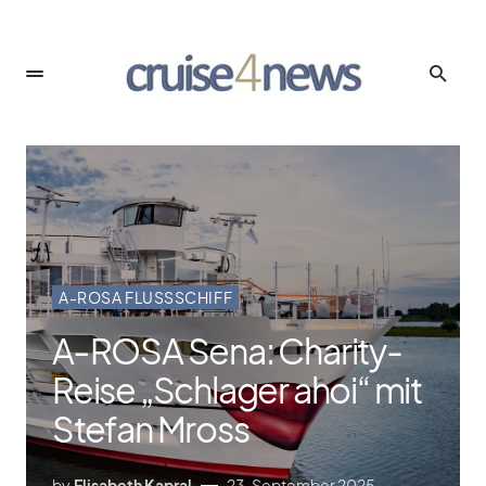
A-ROSA FLUSSSCHIFF
A‑ROSA Sena: Charity-
Reise „Schlager ahoi“ mit
Stefan Mross
by
Elisabeth Kapral
23. September 2025