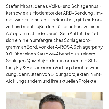
Ste­fan Mross, der als Volks- und Schla­ger­mu­si­
ker so­wie als Mo­de­ra­tor der ARD-Sen­dung „Im­
mer wie­der sonn­tags“ be­kannt ist, gibt ein Kon­
zert und steht au­ßer­dem für seine Fans zu ei­ner
Au­to­gramm­stunde be­reit. Sein Auf­tritt bet­tet
sich ein in ein um­fang­rei­ches Schla­ger­pro­
gramm an Bord, von der A‑ROSA Schla­ger­party
XXL über ei­nen Ka­raoke-Abend bis zu ei­nem
Schla­ger-Quiz. Au­ßer­dem in­for­miert die Stif­
tung Fly & Help in ei­nem Vor­trag über ihre Grün­
dung, den Nut­zen von Bil­dungs­pro­jek­ten in Ent­
wick­lungs­län­dern und ihre ak­tu­el­len Pro­jekte.