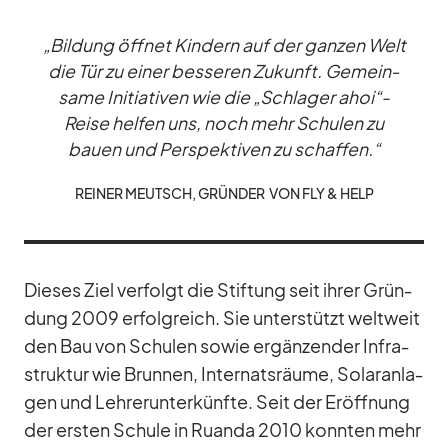
„Bil­dung öff­net Kin­dern auf der gan­zen Welt
die Tür zu ei­ner bes­se­ren Zu­kunft. Ge­mein­
same In­itia­ti­ven wie die „Schla­ger ahoi“-
Reise hel­fen uns, noch mehr Schu­len zu
bauen und Per­spek­ti­ven zu schaf­fen.“
REI­NER MEUTSCH, GRÜN­DER VON FLY & HELP
Die­ses Ziel ver­folgt die Stif­tung seit ih­rer Grün­
dung 2009 er­folg­reich. Sie un­ter­stützt welt­weit
den Bau von Schu­len so­wie er­gän­zen­der In­fra­
struk­tur wie Brun­nen, In­ter­nats­räume, So­lar­an­la­
gen und Leh­rer­un­ter­künfte. Seit der Er­öff­nung
der ers­ten Schule in Ru­anda 2010 konn­ten mehr