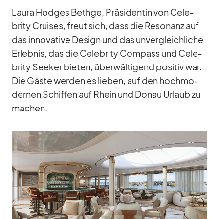
Laura Hod­ges Bethge, Prä­si­den­tin von Ce­le­
brity Crui­ses, freut sich, dass die Re­so­nanz auf
das in­no­va­tive De­sign und das un­ver­gleich­li­che
Er­leb­nis, das die Ce­le­brity Com­pass und Ce­le­
brity See­ker bie­ten, über­wäl­ti­gend po­si­tiv war.
Die Gäste wer­den es lie­ben, auf den hoch­mo­
der­nen Schif­fen auf Rhein und Do­nau Ur­laub zu
ma­chen.