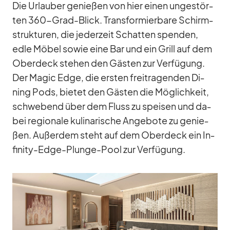
Die Ur­lau­ber ge­nie­ßen von hier ei­nen un­ge­stör­
ten 360-Grad-Blick. Trans­for­mier­bare Schirm­
struk­tu­ren, die je­der­zeit Schat­ten spen­den,
edle Mö­bel so­wie eine Bar und ein Grill auf dem
Ober­deck ste­hen den Gäs­ten zur Ver­fü­gung.
Der Ma­gic Edge, die ers­ten frei­tra­gen­den Di­
ning Pods, bie­tet den Gäs­ten die Mög­lich­keit,
schwe­bend über dem Fluss zu spei­sen und da­
bei re­gio­nale ku­li­na­ri­sche An­ge­bote zu ge­nie­
ßen. Au­ßer­dem steht auf dem Ober­deck ein In­
fi­nity-Edge-Plunge-Pool zur Ver­fü­gung.