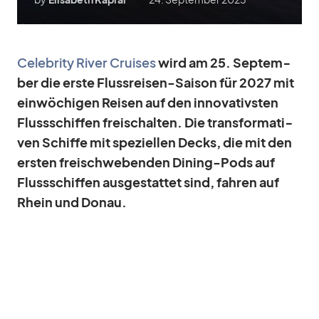
Ce­le­brity Ri­ver Crui­ses
wird am 25. Sep­tem­
ber die erste Fluss­rei­sen-Sai­son für 2027 mit
ein­wö­chi­gen Rei­sen auf den in­no­va­tivs­ten
Fluss­schif­fen frei­schal­ten. Die trans­for­ma­ti­
ven Schiffe mit spe­zi­el­len Decks, die mit den
ers­ten frei­schwe­ben­den Di­ning-Pods auf
Fluss­schif­fen aus­ge­stat­tet sind, fah­ren auf
Rhein und Do­nau.