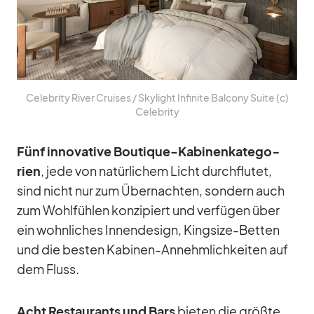
Ce­le­brity Ri­ver Crui­ses /​ Sky­light In­fi­nite Bal­c­ony Suite (c)
Ce­le­brity
Fünf in­no­va­tive Bou­tique-Ka­bi­nen­ka­te­go­
rien
, jede von na­tür­li­chem Licht durch­flu­tet,
sind nicht nur zum Über­nach­ten, son­dern auch
zum Wohl­füh­len kon­zi­piert und ver­fü­gen über
ein wohn­li­ches In­nen­de­sign, King­size-Bet­ten
und die bes­ten Ka­bi­nen-An­nehm­lich­kei­ten auf
dem Fluss.
Acht Re­stau­rants und Bars
bie­ten die größte