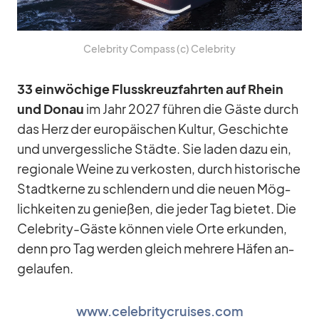
Ce­le­brity Com­pass (c) Ce­le­brity
33 ein­wö­chige Fluss­kreuz­fahr­ten auf Rhein
und Do­nau
im Jahr 2027 füh­ren die Gäste durch
das Herz der eu­ro­päi­schen Kul­tur, Ge­schichte
und un­ver­gess­li­che Städte. Sie la­den dazu ein,
re­gio­nale Weine zu ver­kos­ten, durch his­to­ri­sche
Stadt­kerne zu schlen­dern und die neuen Mög­
lich­kei­ten zu ge­nie­ßen, die je­der Tag bie­tet. Die
Ce­le­brity-Gäste kön­nen viele Orte er­kun­den,
denn pro Tag wer­den gleich meh­rere Hä­fen an­
ge­lau­fen.
www.celebritycruises.com