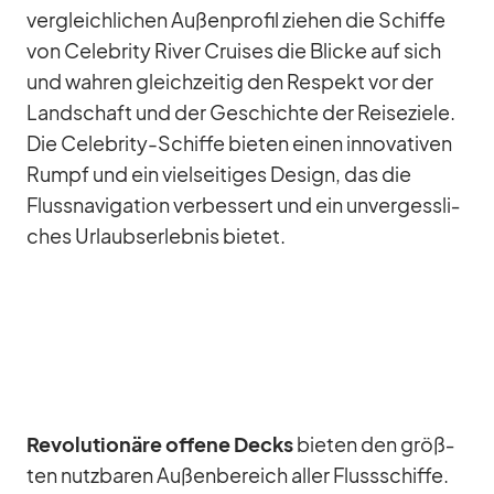
ver­gleich­li­chen Au­ßen­pro­fil zie­hen die Schiffe
von Ce­le­brity Ri­ver Crui­ses die Bli­cke auf sich
und wah­ren gleich­zei­tig den Re­spekt vor der
Land­schaft und der Ge­schichte der Rei­se­ziele.
Die Ce­le­brity-Schiffe bie­ten ei­nen in­no­va­ti­ven
Rumpf und ein viel­sei­ti­ges De­sign, das die
Fluss­na­vi­ga­tion ver­bes­sert und ein un­ver­gess­li­
ches Ur­laubs­er­leb­nis bie­tet.
Re­vo­lu­tio­näre of­fene Decks
bie­ten den größ­
ten nutz­ba­ren Au­ßen­be­reich al­ler Fluss­schiffe.