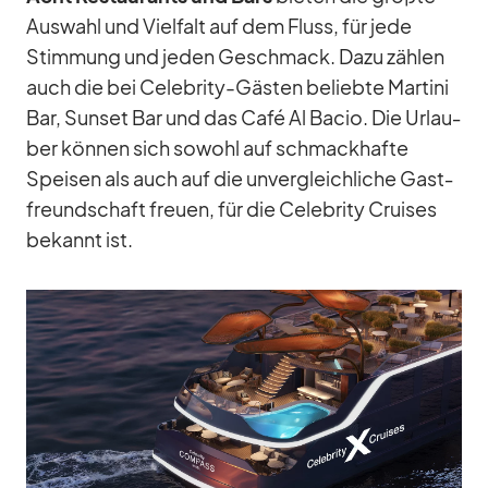
Aus­wahl und Viel­falt auf dem Fluss, für jede
Stim­mung und je­den Ge­schmack. Dazu zäh­len
auch die bei Ce­le­brity-Gäs­ten be­liebte Mar­tini
Bar, Sun­set Bar und das Café Al Ba­cio. Die Ur­lau­
ber kön­nen sich so­wohl auf schmack­hafte
Spei­sen als auch auf die un­ver­gleich­li­che Gast­
freund­schaft freuen, für die Ce­le­brity Crui­ses
be­kannt ist.