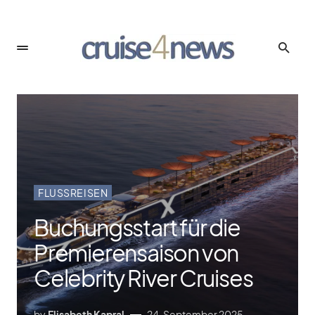
FLUSSREISEN
Buchungsstart für die
Premierensaison von
Celebrity River Cruises
by
Elisabeth Kapral
24. September 2025