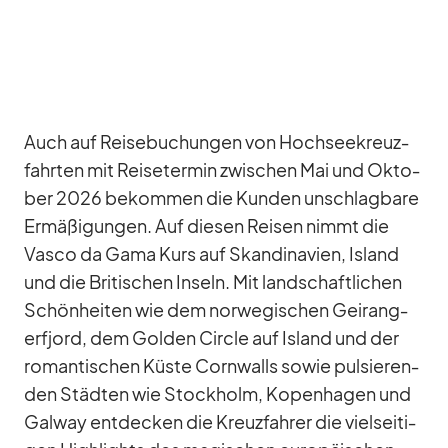
Auch auf Rei­se­bu­chun­gen von Hoch­see­kreuz­
fahr­ten mit Rei­se­ter­min zwi­schen Mai und Ok­to­
ber 2026 be­kom­men die Kun­den un­schlag­bare
Er­mä­ßi­gun­gen. Auf die­sen Rei­sen nimmt die
Vasco da Gama Kurs auf Skan­di­na­vien, Is­land
und die Bri­ti­schen In­seln. Mit land­schaft­li­chen
Schön­hei­ten wie dem nor­we­gi­schen Ge­i­rang­
erfjord, dem Gol­den Cir­cle auf Is­land und der
ro­man­ti­schen Küste Corn­walls so­wie pul­sie­ren­
den Städ­ten wie Stock­holm, Ko­pen­ha­gen und
Gal­way ent­de­cken die Kreuz­fah­rer die viel­sei­ti­