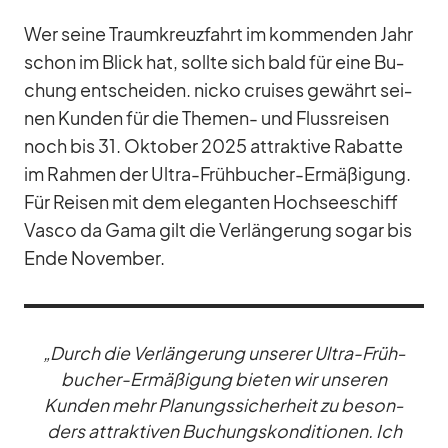
Wer seine Traum­kreuz­fahrt im kom­men­den Jahr
schon im Blick hat, sollte sich bald für eine Bu­
chung ent­schei­den. nicko crui­ses ge­währt sei­
nen Kun­den für die The­men- und Fluss­rei­sen
noch bis 31. Ok­to­ber 2025 at­trak­tive Ra­batte
im Rah­men der Ul­tra-Früh­bu­cher-Er­mä­ßi­gung.
Für Rei­sen mit dem ele­gan­ten Hoch­see­schiff
Vasco da Gama gilt die Ver­län­ge­rung so­gar bis
Ende No­vem­ber.
„Durch die Ver­län­ge­rung un­se­rer Ul­tra-Früh­
bu­cher-Er­mä­ßi­gung bie­ten wir un­se­ren
Kun­den mehr Pla­nungs­si­cher­heit zu be­son­
ders at­trak­ti­ven Bu­chungs­kon­di­tio­nen. Ich