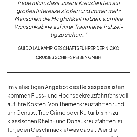
freue mich, dass un­sere Kreuz­fahr­ten auf
gro­ßes In­ter­esse sto­ßen und im­mer mehr
Men­schen die Mög­lich­keit nut­zen, sich ihre
Wunsch­ka­bine auf ih­rer Traum­reise früh­zei­
tig zu si­chern.“
GUIDO LAU­KAMP, GE­SCHÄFTS­FÜH­RER DER NICKO
CRUI­SES SCHIFFS­REI­SEN GMBH
Im viel­sei­ti­gen An­ge­bot des Rei­se­spe­zia­lis­ten
kom­men Fluss- und Hoch­see­kreuz­fahrt­fans voll
auf ihre Kos­ten. Von The­men­kreuz­fahr­ten rund
um Ge­nuss, True Crime oder Kul­tur bis hin zu
klas­si­schen Rhein- und Do­nau­kreuz­fahr­ten ist
für je­den Ge­schmack et­was da­bei. Wer die