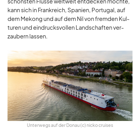
schöns­ten Flüsse welt­weit ent­de­cken möchte,
kann sich in Frank­reich, Spa­nien, Por­tu­gal, auf
dem Me­kong und auf dem Nil von frem­den Kul­
tu­ren und ein­drucks­vol­len Land­schaf­ten ver­
zau­bern las­sen.
Un­ter­wegs auf der Do­nau (c) nicko crui­ses