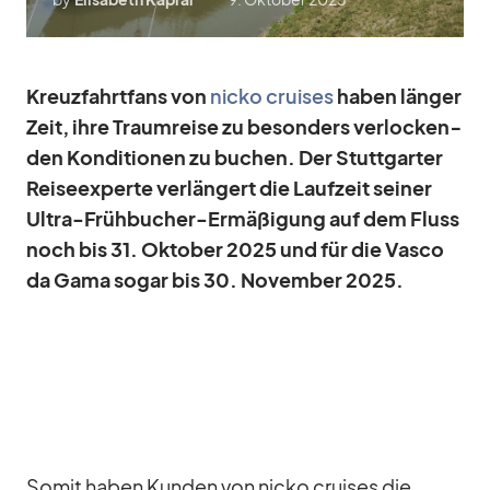
Kreuz­fahrt­fans von
nicko crui­ses
ha­ben län­ger
Zeit, ihre Traum­reise zu be­son­ders ver­lo­cken­
den Kon­di­tio­nen zu bu­chen. Der Stutt­gar­ter
Rei­se­ex­perte ver­län­gert die Lauf­zeit sei­ner
Ul­tra-Früh­bu­cher-Er­mä­ßi­gung auf dem Fluss
noch bis 31. Ok­to­ber 2025 und für die Vasco
da Gama so­gar bis 30. No­vem­ber 2025.
So­mit ha­ben Kun­den von nicko crui­ses die