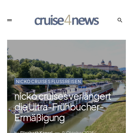
NICKO CRUISES FLUSSREISEN
nicko cruises verlängert
die Ultra-Frühbucher-
Ermäßigung
by
Elisabeth Kapral
9. Oktober 2025