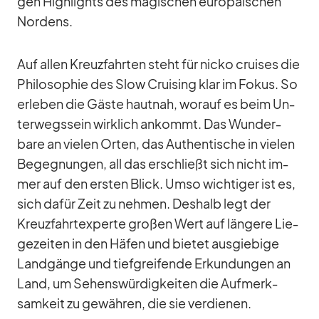
gen High­lights des ma­gi­schen eu­ro­päi­schen
Nor­dens.
Auf al­len Kreuz­fahr­ten steht für nicko crui­ses die
Phi­lo­so­phie des Slow Crui­sing klar im Fo­kus. So
er­le­ben die Gäste haut­nah, wor­auf es beim Un­
ter­wegs­sein wirk­lich an­kommt. Das Wun­der­
bare an vie­len Or­ten, das Au­then­ti­sche in vie­len
Be­geg­nun­gen, all das er­schließt sich nicht im­
mer auf den ers­ten Blick. Umso wich­ti­ger ist es,
sich da­für Zeit zu neh­men. Des­halb legt der
Kreuz­fahrt­ex­perte gro­ßen Wert auf län­gere Lie­
ge­zei­ten in den Hä­fen und bie­tet aus­gie­bige
Land­gänge und tief­grei­fende Er­kun­dun­gen an
Land, um Se­hens­wür­dig­kei­ten die Auf­merk­
sam­keit zu ge­wäh­ren, die sie ver­die­nen.