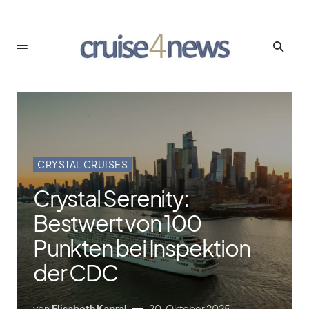
CRYSTAL CRUISES
Crystal Serenity:
Bestwert von 100
Punkten bei Inspektion
der CDC
von
Elisabeth Kapral
20. Oktober 2025