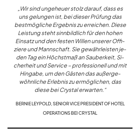
„Wir sind un­ge­heuer stolz dar­auf, dass es
uns ge­lun­gen ist, bei die­ser Prü­fung das
best­mög­li­che Er­geb­nis zu er­rei­chen. Diese
Leis­tung steht sinn­bild­lich für den ho­hen
Ein­satz und den fes­ten Wil­len un­se­rer Of­fi­
ziere und Mann­schaft. Sie ge­währ­leis­ten je­
den Tag ein Höchst­maß an Sau­ber­keit, Si­
cher­heit und Ser­vice – pro­fes­sio­nell und mit
Hin­gabe, um den Gäs­ten das au­ßer­ge­
wöhn­li­che Er­leb­nis zu er­mög­li­chen, das
diese bei Crys­tal er­war­ten.“
BER­NIE LEY­POLD, SE­NIOR VICE PRE­SI­DENT OF HO­TEL
OPE­RA­TI­ONS BEI CRYS­TAL