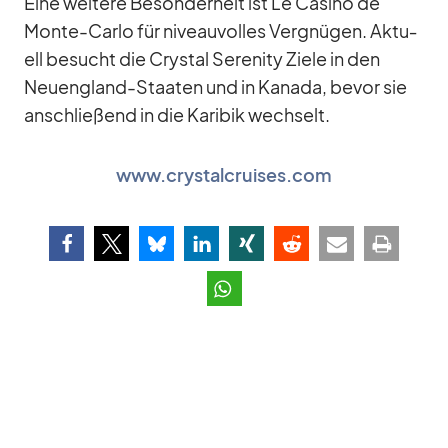
Eine wei­tere Be­son­der­heit ist Le Ca­sino de
Monte-Carlo für ni­veau­vol­les Ver­gnü­gen. Ak­tu­
ell be­sucht die Crys­tal Se­re­nity Ziele in den
Neu­eng­land-Staa­ten und in Ka­nada, be­vor sie
an­schlie­ßend in die Ka­ri­bik wech­selt.
www.crystalcruises.com