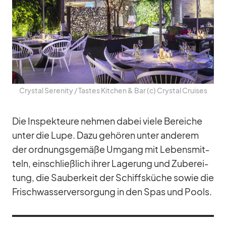
Crys­tal Se­re­nity /​ Tas­tes Kit­chen & Bar (c) Crys­tal Crui­ses
Die In­spek­teure neh­men da­bei viele Be­rei­che
un­ter die Lupe. Dazu ge­hö­ren un­ter an­de­rem
der ord­nungs­ge­mäße Um­gang mit Le­bens­mit­
teln, ein­schließ­lich ih­rer La­ge­rung und Zu­be­rei­
tung, die Sau­ber­keit der Schiffs­kü­che so­wie die
Frisch­was­ser­ver­sor­gung in den Spas und Pools.