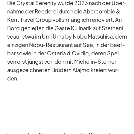
Die Crys­tal Se­re­nity wurde 2023 nach der Über­
nahme der Ree­de­rei durch die Aber­com­bie &
Kent Tra­vel Group voll­um­fäng­lich re­no­viert. An
Bord ge­nie­ßen die Gäste Ku­li­na­rik auf Ster­ne­ni­
veau, etwa im Umi Uma by Nobu Matsu­hisa, dem
ein­zi­gen Nobu-Re­stau­rant auf See, in der Beef­
bar so­wie in der Os­te­ria d’Ovidio, de­ren Spei­
sen erst jüngst von den mit Mi­che­lin-Ster­nen
aus­ge­zeich­ne­ten Brü­dern Alajmo kre­iert wur­
den.