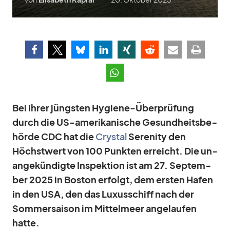
Bei ih­rer jüngs­ten Hy­giene-Über­prü­fung
durch die US-ame­ri­ka­ni­sche Ge­sund­heits­be­
hörde CDC hat die
Crys­tal
Se­re­nity den
Höchst­wert von 100 Punk­ten er­reicht. Die un­
an­ge­kün­digte In­spek­tion ist am 27. Sep­tem­
ber 2025 in Bos­ton er­folgt, dem ers­ten Ha­fen
in den USA, den das Lu­xus­schiff nach der
Som­mer­sai­son im Mit­tel­meer an­ge­lau­fen
hatte.