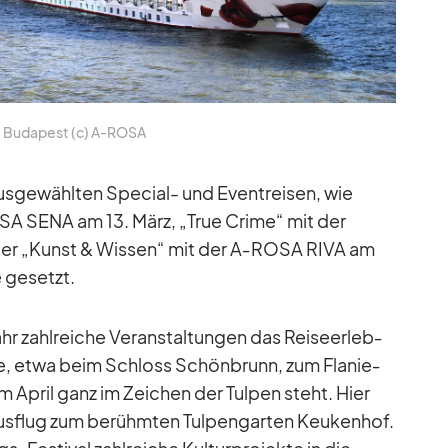
Bu­da­pest (c) A‑ROSA
s­ge­wähl­ten Spe­cial- und Event­rei­sen, wie
SA SENA am 13. März, „True Crime“ mit der
er „Kunst & Wis­sen“ mit der A‑ROSA RIVA am
 ge­setzt.
 zahl­rei­che Ver­an­stal­tun­gen das Rei­se­er­leb­
kte, etwa beim Schloss Schön­brunn, zum Fla­nie­
m April ganz im Zei­chen der Tul­pen steht. Hier
us­flug zum be­rühm­ten Tul­pen­gar­ten Keu­ken­hof.