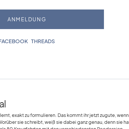
FACEBOOK
|
THREADS
al
elernt, exakt zu formulieren. Das kommt ihr jetzt zugute, wenn
Worüber sie schreibt, weiß sie dabei ganz genau, denn sie hat
r als 80 Kreuzfahrten mit den verschiedensten Reedereien