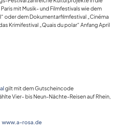
s-Fes­ti­val zahl­rei­che Kul­tur­pro­jekte in die
Pa­ris mit Mu­sik- und Film­fes­ti­vals wie dem
l“ oder dem Do­ku­men­tar­film­fes­ti­val „Ci­néma
s Kri­mi­fes­ti­val „Quais du po­lar“ An­fang April
al
gilt mit dem Gut­schein­code
hlte Vier- bis Neun-Nächte-Rei­sen auf Rhein,
www.a‑rosa.de