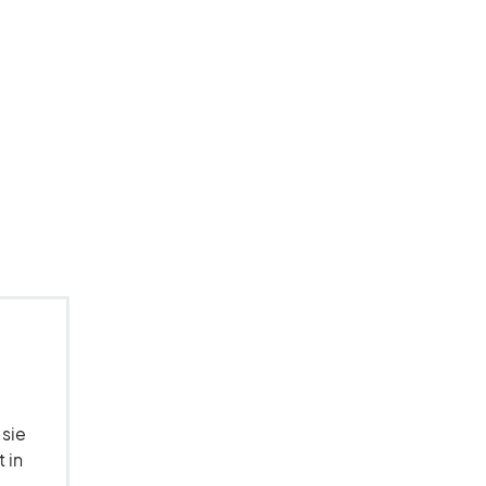
 sie
 in