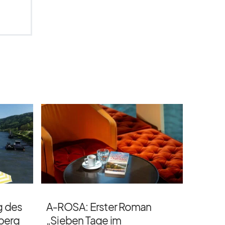
g des
A‑ROSA: Erster Roman
nberg
„Sieben Tage im