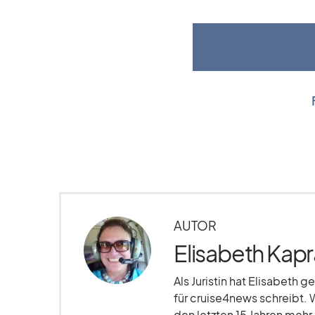
AUTOR
Elisabeth Kapr
Als Juristin hat Elisabeth g
für cruise4news schreibt. 
den letzten 15 Jahren meh