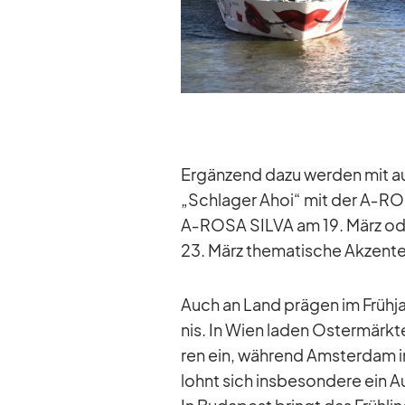
Er­gän­zend dazu wer­den mit au
„Schla­ger Ahoi“ mit der A‑RO
A‑ROSA SILVA am 19. März od
23. März the­ma­ti­sche Ak­zente
Auch an Land prä­gen im Früh­jahr
nis. In Wien la­den Os­ter­mär
ren ein, wäh­rend Ams­ter­dam i
lohnt sich ins­be­son­dere ein A