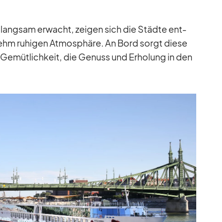
r lang­sam er­wacht, zei­gen sich die Städte ent­
­nehm ru­hi­gen At­mo­sphäre. An Bord sorgt diese
 Ge­müt­lich­keit, die Ge­nuss und Er­ho­lung in den