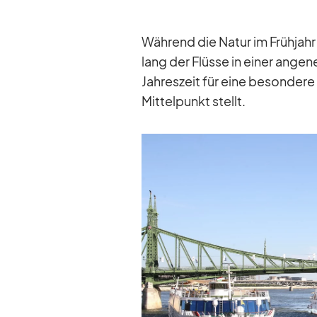
Wäh­rend die Na­tur im Früh­jah
lang der Flüsse in ei­ner an­ge
Jah­res­zeit für eine be­son­dere
Mit­tel­punkt stellt.