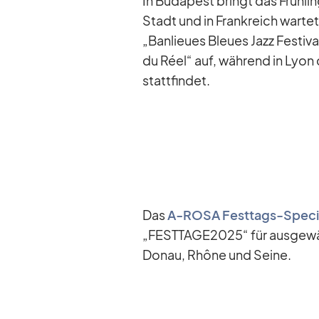
In Bu­da­pest bringt das Früh­ling
Stadt und in Frank­reich war­tet 
„Ban­lieues Bleues Jazz Fes­ti­va
du Réel“ auf, wäh­rend in Lyon da
statt­fin­det.
Das
A‑ROSA Fest­tags-Spe­ci
„FESTTAGE2025“ für aus­ge­wä
Do­nau, Rhône und Seine.