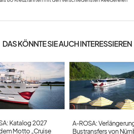
DAS KÖNNTE SIE AUCH INTERESSIEREN
A: Katalog 2027
A‑ROSA: Verlängerun
 dem Motto „Cruise
Bustransfers von Nür