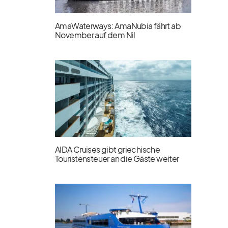
AmaWaterways: AmaNubia fährt ab
November auf dem Nil
AIDA Cruises gibt griechische
Touristensteuer an die Gäste weiter