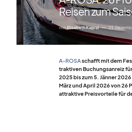
Reisen zum Sai
von
Elisabeth Kapral
23. Dezemb
A‑ROSA
schafft mit dem Fest
trak­ti­ven Bu­chungs­an­reiz 
2025 bis zum 5. Jän­ner 2026 p
März und April 2026 von 26 Pr
at­trak­tive Preis­vor­teile für 