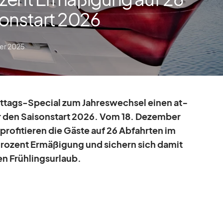
sonstart 2026
er 2025
­tags-Spe­cial zum Jah­res­wech­sel ei­nen at­
für den Sai­son­start 2026. Vom 18. De­zem­ber
ro­fi­tie­ren die Gäste auf 26 Ab­fahr­ten im
o­zent Er­mä­ßi­gung und si­chern sich da­mit
den Früh­lings­ur­laub.