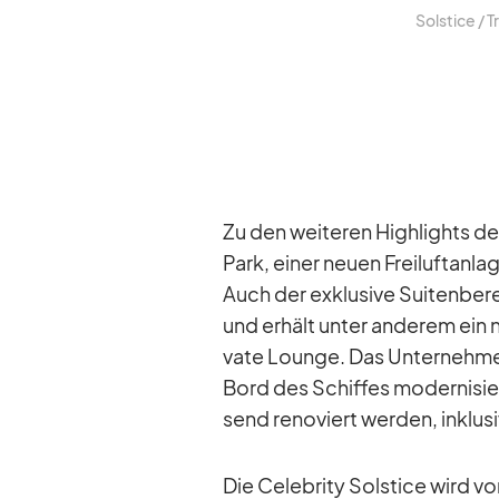
Sol­stice /​ 
Zu den wei­te­ren High­lights de
Park, ei­ner neuen Frei­luft­an­
Auch der ex­klu­sive Sui­ten­be­
und er­hält un­ter an­de­rem ein
vate Lounge. Das Un­ter­neh­me
Bord des Schif­fes mo­der­ni­s
send re­no­viert wer­den, in­klu
Die Ce­le­brity Sol­stice wird v