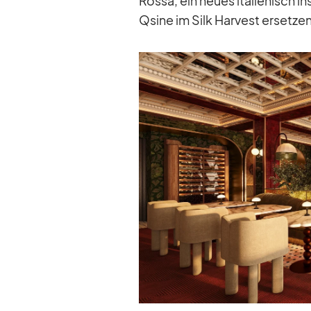
Rossa, ein neues ita­lie­nisch in­s
Qsine im Silk Har­vest er­set­ze