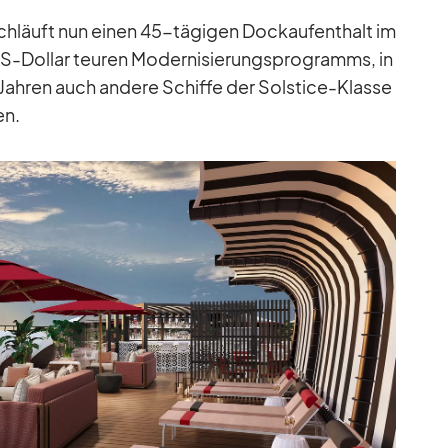
läuft nun ei­nen 45-tä­gi­gen Dock­auf­ent­halt im
S-Dol­lar teu­ren Mo­der­ni­sie­rungs­pro­gramms, in
Jah­ren auch an­dere Schiffe der Sol­stice-Klasse
en.