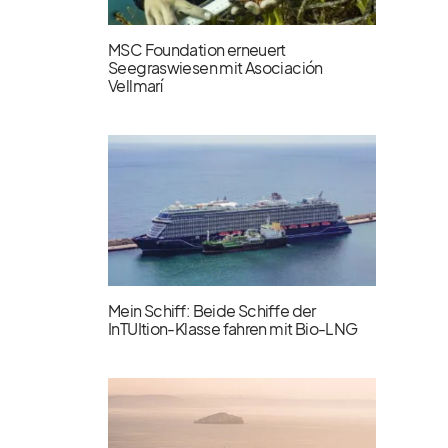
MSC Foundation erneuert
Seegraswiesen mit Asociación
Vellmarí
Mein Schiff: Beide Schiffe der
InTUItion-Klasse fahren mit Bio-LNG