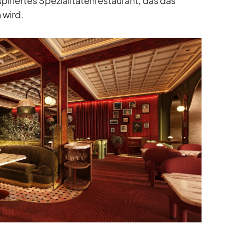
pi­rier­tes Spe­zia­li­tä­ten­re­stau­rant, das das
n wird.