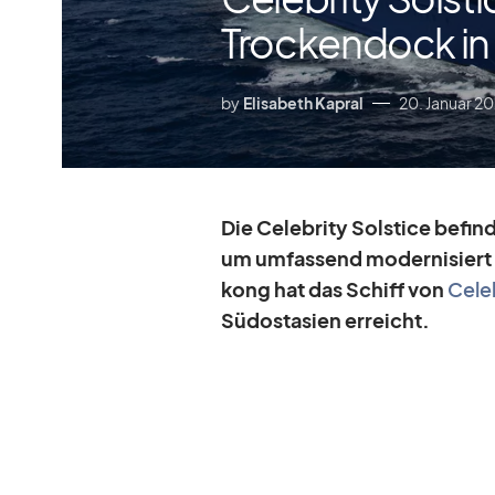
Trockendock in
by
Elisabeth Kapral
20. Januar 2
Die Ce­le­brity Sol­stice be­fin
um um­fas­send mo­der­ni­sier
kong hat das Schiff von
Ce­le
Süd­ost­asien er­reicht.