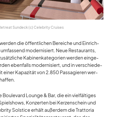
 Retreat Sun­deck (c) Ce­le­brity Crui­ses
er­den die öf­fent­li­chen Be­rei­che und Ein­rich­
 um­fas­send mo­der­ni­siert. Neue Re­stau­rants,
­sätz­li­che Ka­bi­nen­ka­te­go­rien wer­den ein­ge­
­den eben­falls mo­der­ni­siert, und in ver­schie­de­
 ei­ner Ka­pa­zi­tät von 2.850 Pas­sa­gie­ren wer­
haf­fen.
Bou­le­vard Lounge & Bar, die ein viel­fäl­ti­ges
Spiel­shows, Kon­zer­ten bei Ker­zen­schein und
le­brity Sol­stice er­hält au­ßer­dem die Trat­to­ria