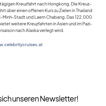
f­tä­gi­gen Kreuz­fahrt nach Hong­kong. Die Kreuz­
ührt über ei­nen of­fe­nen Kurs zu Zie­len in Thai­land
Chi-Minh-Stadt und Laem Cha­bang. Das 122.000
e­tet wei­tere Kreuz­fahr­ten in Asien und im Pa­zi­
r­sai­son nach Alaska ver­legt wird.
.celebritycruises.at
sich unseren Newsletter!