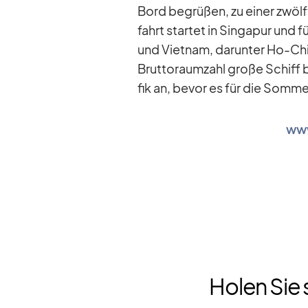
Bord be­grü­ßen, zu ei­ner zwöl
fahrt star­tet in Sin­ga­pur und f
und Viet­nam, dar­un­ter Ho-
Brut­to­raum­zahl große Schiff bi
fik an, be­vor es für die Som­me
www
Holen Sie 