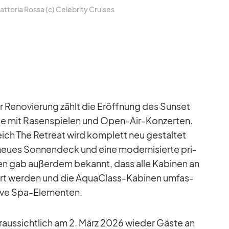
Trat­to­ria Rossa (c) Ce­le­brity Crui­ses
r Re­no­vie­rung zählt die Er­öff­nung des Sun­set
lage mit Ra­sen­spie­len und Open-Air-Kon­zer­ten.
reich The Retreat wird kom­plett neu ge­stal­tet
 neues Son­nen­deck und eine mo­der­ni­sierte pri­
n gab au­ßer­dem be­kannt, dass alle Ka­bi­nen an
iert wer­den und die AquaClass-Ka­bi­nen um­fas­
­sive Spa-Ele­men­ten.
or­aus­sicht­lich am 2. März 2026 wie­der Gäste an