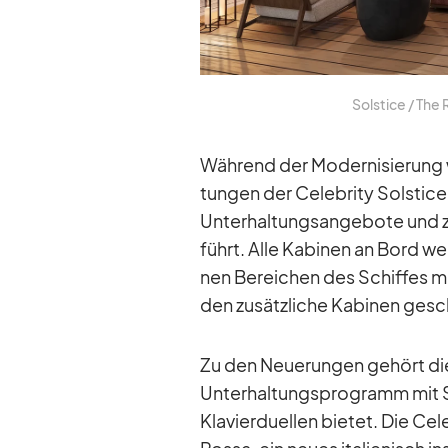
Sol­stice /​ The
Wäh­rend der Mo­der­ni­sie­rung w
tun­gen der Ce­le­brity Sol­stice
Un­ter­hal­tungs­an­ge­bote und zu
führt. Alle Ka­bi­nen an Bord wer
nen Be­rei­chen des Schif­fes mit
den zu­sätz­li­che Ka­bi­nen ge­sc
Zu den Neue­run­gen ge­hört die 
Un­ter­hal­tungs­pro­gramm mit 
Kla­vier­du­el­len bie­tet. Die Ce­