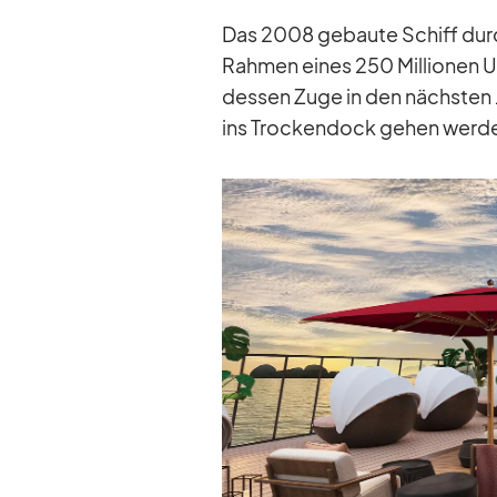
Das 2008 ge­baute Schiff durch­
Rah­men ei­nes 250 Mil­lio­nen U
des­sen Zuge in den nächs­ten 
ins Tro­cken­dock ge­hen wer­d