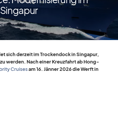
 Singapur
026
­det sich der­zeit im Tro­cken­dock in Sin­ga­pur,
t zu wer­den. Nach ei­ner Kreuz­fahrt ab Hong­
­brity Crui­ses
am 16. Jän­ner 2026 die Werft in