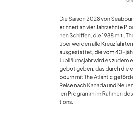
Sea­
Die Sai­son 2028 von Sea­bourn 
er­in­nert an vier Jahr­zehnte Pio­
nen Schif­fen, die 1988 mit „T
über wer­den alle Kreuz­fahr­ten
aus­ge­stat­tet, die vom 40-jäh­r
Ju­bi­lä­ums­jahr wird es zu­dem ein
ge­bot ge­ben, das durch die ex­
bourn mit The At­lan­tic ge­för­d
Reise nach Ka­nada und Neu­eng­
len Pro­gramm im Rah­men des
ti­ons.