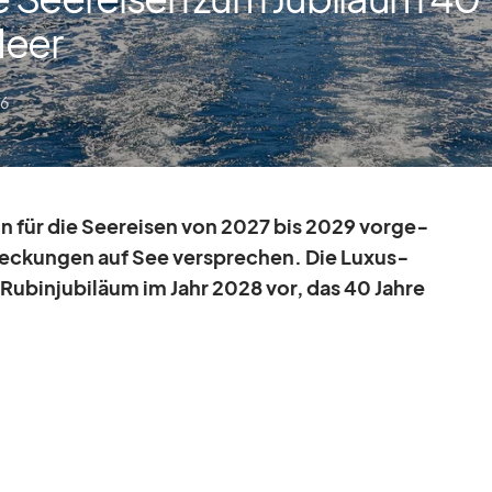
Meer
26
ion für die See­rei­sen von 2027 bis 2029 vor­ge­
t­de­ckun­gen auf See ver­spre­chen. Die Lu­xus­
hr Ru­bin­ju­bi­läum im Jahr 2028 vor, das 40 Jahre