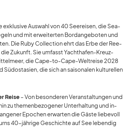
e ex­klu­sive Aus­wahl von 40 See­rei­sen, die Sea­
e­geln und mit er­wei­ter­ten Bord­an­ge­bo­ten und
war­ten. Die Ruby Coll­ec­tion ehrt das Erbe der Ree­
in die Zu­kunft. Sie um­fasst Yacht­ha­fen-Kreuz­
m Mit­tel­meer, die Cape-to-Cape-Welt­reise 2028
Süd­ost­asien, die sich an sai­so­na­len kul­tu­rel­len
er Reise
– Von be­son­de­ren Ver­an­stal­tun­gen und
is hin zu the­men­be­zo­ge­ner Un­ter­hal­tung und in­
gan­ge­ner Epo­chen er­war­ten die Gäste lie­be­voll
bourns 40-jäh­rige Ge­schichte auf See le­ben­dig