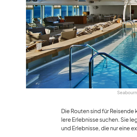
Sea­bourn 
Die Rou­ten sind für Rei­sende ko
lere Er­leb­nisse su­chen. Sie le
und Er­leb­nisse, die nur eine ex