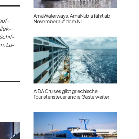
AmaWaterways: AmaNubia fährt ab
 auf­
November auf dem Nil
­lek­
 Schif­
en, Lu­
AIDA Cruises gibt griechische
Touristensteuer an die Gäste weiter