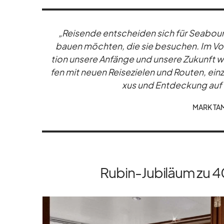
„Rei­sende ent­schei­den sich für Sea­bourn
bauen möch­ten, die sie be­su­chen. Im Vor­f
tion un­sere An­fänge und un­sere Zu­kunft wi­
fen mit neuen Rei­se­zie­len und Rou­ten, ein­
xus und Ent­de­ckung auf in
MARK TA­
Rubin-Jubiläum zu 4