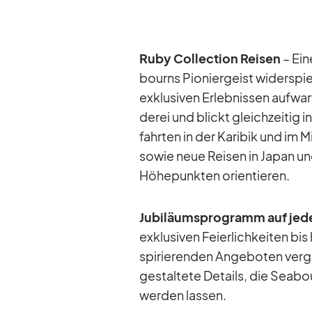
Ruby Coll­ec­tion Rei­sen
– Ein
bourns Pio­nier­geist wi­der­spi
ex­klu­si­ven Er­leb­nis­sen auf­
de­rei und blickt gleich­zei­tig 
fahr­ten in der Ka­ri­bik und i
so­wie neue Rei­sen in Ja­pan und 
Hö­he­punk­ten ori­en­tie­ren.
Ju­bi­lä­ums­pro­gramm auf je­d
ex­klu­si­ven Fei­er­lich­kei­ten b
spi­rie­ren­den An­ge­bo­ten ver­
ge­stal­tete De­tails, die Sea­
wer­den las­sen.