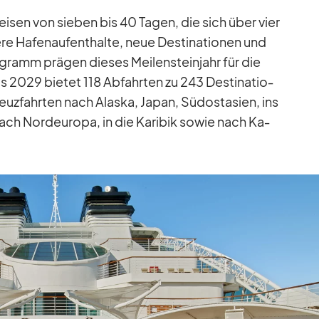
ei­sen von sie­ben bis 40 Ta­gen, die sich über vier
re Ha­fen­auf­ent­halte, neue De­sti­na­tio­nen und
o­gramm prä­gen die­ses Mei­len­stein­jahr für die
2029 bie­tet 118 Ab­fahr­ten zu 243 De­sti­na­tio­
reuz­fahr­ten nach Alaska, Ja­pan, Süd­ost­asien, ins
nach Nord­eu­ropa, in die Ka­ri­bik so­wie nach Ka­