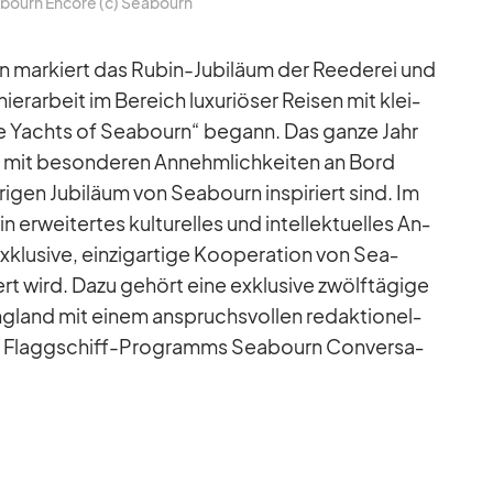
bourn En­core (c) Sea­bourn
mar­kiert das Ru­bin-Ju­bi­läum der Ree­de­rei und
nier­ar­beit im Be­reich lu­xu­riö­ser Rei­sen mit klei­
he Yachts of Sea­bourn“ be­gann. Das ganze Jahr
 mit be­son­de­ren An­nehm­lich­kei­ten an Bord
i­gen Ju­bi­läum von Sea­bourn in­spi­riert sind. Im
 er­wei­ter­tes kul­tu­rel­les und in­tel­lek­tu­el­les An­
klu­sive, ein­zig­ar­tige Ko­ope­ra­tion von Sea­
ert wird. Dazu ge­hört eine ex­klu­sive zwölf­tä­gige
land mit ei­nem an­spruchs­vol­len re­dak­tio­nel­
 Flagg­schiff-Pro­gramms Sea­bourn Con­ver­sa­