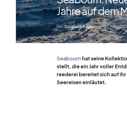
Jahre auf dem 
von
Elisabeth Kapral
27. März 20
Sea­bourn
hat seine Kol­lek­t
stellt, die ein Jahr vol­ler En
ree­de­rei be­rei­tet sich auf i
See­rei­sen ein­läu­tet.