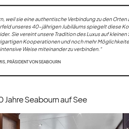
, weil sie eine au­then­ti­sche Ver­bin­dung zu den Or­ten
eld un­se­res 40-jäh­ri­gen Ju­bi­lä­ums spie­gelt diese Kol
der. Sie ver­eint un­sere Tra­di­tion des Lu­xus auf klei­nen
zig­ar­ti­gen Ko­ope­ra­tio­nen und noch mehr Mög­lich­kei­t
­ten­sive Weise mit­ein­an­der zu ver­bin­den.“
MIS, PRÄ­SI­DENT VON SEA­BOURN
0 Jahre Seabourn auf See