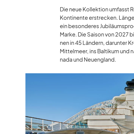
Die neue Kol­lek­tion um­fasst R
Kon­ti­nente er­stre­cken. Län­ge
ein be­son­de­res Ju­bi­lä­ums­pr
Marke. Die Sai­son von 2027 bis 
nen in 45 Län­dern, dar­un­ter K
Mit­tel­meer, ins Bal­ti­kum und 
nada und Neu­eng­land.