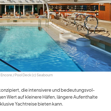
En­core /​ Pool Deck (c) Sea­bourn
n­zi­piert, die in­ten­si­vere und be­deu­tungs­vol­
­gen Wert auf klei­nere Hä­fen, län­gere Auf­ent­halte
­klu­sive Yacht­reise bie­ten kann.