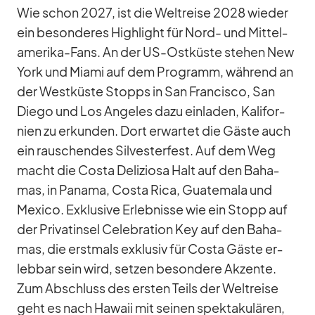
Wie schon 2027, ist die Welt­reise 2028 wie­der
ein be­son­de­res High­light für Nord- und Mit­tel­
ame­rika-Fans. An der US-Ost­küste ste­hen New
York und Mi­ami auf dem Pro­gramm, wäh­rend an
der West­küste Stopps in San Fran­cisco, San
Diego und Los An­ge­les dazu ein­la­den, Ka­li­for­
nien zu er­kun­den. Dort er­war­tet die Gäste auch
ein rau­schen­des Sil­ves­ter­fest. Auf dem Weg
macht die Costa De­li­ziosa Halt auf den Ba­ha­
mas, in Pa­nama, Costa Rica, Gua­te­mala und
Me­xico. Ex­klu­sive Er­leb­nisse wie ein Stopp auf
der Pri­vat­in­sel Ce­le­bra­tion Key auf den Ba­ha­
mas, die erst­mals ex­klu­siv für Costa Gäste er­
leb­bar sein wird, set­zen be­son­dere Ak­zente.
Zum Ab­schluss des ers­ten Teils der Welt­reise
geht es nach Ha­waii mit sei­nen spek­ta­ku­lä­ren,