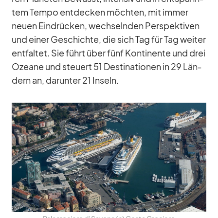
tem Tempo ent­de­cken möch­ten, mit im­mer
neuen Ein­drü­cken, wech­seln­den Per­spek­ti­ven
und ei­ner Ge­schichte, die sich Tag für Tag wei­ter
ent­fal­tet. Sie führt über fünf Kon­ti­nente und drei
Ozeane und steu­ert 51 De­sti­na­tio­nen in 29 Län­
dern an, dar­un­ter 21 In­seln.