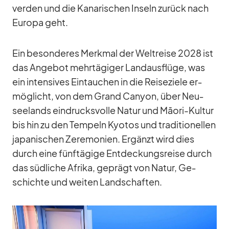
ver­den und die Ka­na­ri­schen In­seln zu­rück nach
Eu­ropa geht.
Ein be­son­de­res Merk­mal der Welt­reise 2028 ist
das An­ge­bot mehr­tä­gi­ger Land­aus­flüge, was
ein in­ten­si­ves Ein­tau­chen in die Rei­se­ziele er­
mög­licht, von dem Grand Can­yon, über Neu­
see­lands ein­drucks­volle Na­tur und Māori-Kul­tur
bis hin zu den Tem­peln Kyo­tos und tra­di­tio­nel­len
ja­pa­ni­schen Ze­re­mo­nien. Er­gänzt wird dies
durch eine fünf­tä­gige Ent­de­ckungs­reise durch
das süd­li­che Afrika, ge­prägt von Na­tur, Ge­
schichte und wei­ten Land­schaf­ten.