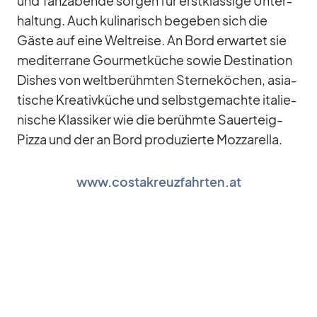
und Tanz­abende sor­gen für erst­klas­sige Un­ter­
hal­tung. Auch ku­li­na­risch be­ge­ben sich die
Gäste auf eine Welt­reise. An Bord er­war­tet sie
me­di­ter­rane Gour­met­kü­che so­wie De­sti­na­tion
Dis­hes von welt­be­rühm­ten Ster­ne­kö­chen, asia­
ti­sche Krea­tiv­kü­che und selbst­ge­machte ita­lie­
ni­sche Klas­si­ker wie die be­rühmte Sau­er­teig-
Pizza und der an Bord pro­du­zierte Moz­za­rella.
www.costakreuzfahrten.at