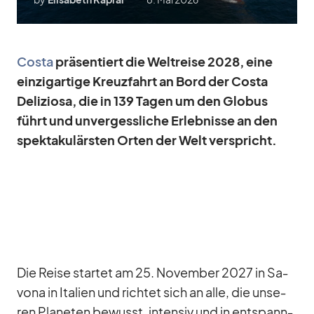
Costa
prä­sen­tiert die Welt­reise 2028, eine
ein­zig­ar­tige Kreuz­fahrt an Bord der Costa
De­li­ziosa, die in 139 Ta­gen um den Glo­bus
führt und un­ver­gess­li­che Er­leb­nisse an den
spek­ta­ku­lärs­ten Or­ten der Welt ver­spricht.
Die Reise star­tet am 25. No­vem­ber 2027 in Sa­
vona in Ita­lien und rich­tet sich an alle, die un­se­
ren Pla­ne­ten be­wusst, in­ten­siv und in ent­spann­