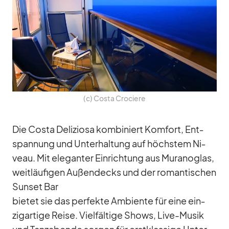
(c) Costa Cro­ciere
Die Costa De­li­ziosa kom­bi­niert Kom­fort, Ent­
span­nung und Un­ter­hal­tung auf höchs­tem Ni­
veau. Mit ele­gan­ter Ein­rich­tung aus Mu­ra­no­glas,
weit­läu­fi­gen Au­ßen­decks und der ro­man­ti­schen
Sun­set Bar
bie­tet sie das per­fekte Am­bi­ente für eine ein­
zig­ar­tige Reise. Viel­fäl­tige Shows, Live-Mu­sik