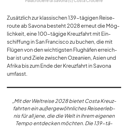
Pa­lacro­ciere di Sa­vona (c) Costa Cro­ciere
Zu­sätz­lich zur klas­si­schen 139-tä­gi­gen Rei­se­
route ab Sa­vona be­steht 2028 er­neut die Mög­
lich­keit, eine 100-tä­gige Kreuz­fahrt mit Ein­
schif­fung in San Fran­cisco zu bu­chen, die mit
Flü­gen von den wich­tigs­ten Flug­hä­fen er­reich­
bar ist und Ziele zwi­schen Ozea­nien, Asien und
Afrika bis zum Ende der Kreuz­fahrt in Sa­vona
um­fasst.
„Mit der Welt­reise 2028 bie­tet Costa Kreuz­
fahr­ten ein au­ßer­ge­wöhn­li­ches Rei­se­er­leb­
nis für all jene, die die Welt in ih­rem ei­ge­nen
Tempo ent­de­cken möch­ten. Die 139-tä­