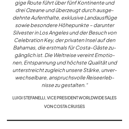
gige Route führt über fünf Kon­ti­nente und
drei Ozeane und über­zeugt durch aus­ge­
dehnte Auf­ent­halte, ex­klu­sive Land­aus­flüge
so­wie be­son­dere Hö­he­punkte – dar­un­ter
Sil­ves­ter in Los An­ge­les und der Be­such von
Ce­le­bra­tion Key, der pri­va­ten In­sel auf den
Ba­ha­mas, die erst­mals für Costa-Gäste zu­
gäng­lich ist. Die Welt­reise ver­eint Emo­tio­
nen, Ent­span­nung und höchste Qua­li­tät und
un­ter­streicht zu­gleich un­sere Stärke, un­ver­
wech­sel­bare, an­spruchs­volle Rei­se­er­leb­
nisse zu ge­stal­ten.“
LUIGI STE­FA­NELLI, VICE PRE­SI­DENT WORLD­WIDE SA­LES
VON COSTA CRUI­SES