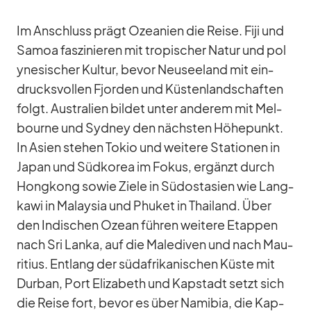
Im An­schluss prägt Ozea­nien die Reise. Fiji und
Sa­moa fas­zi­nie­ren mit tro­pi­scher Na­tur und po­l
y­ne­si­scher Kul­tur, be­vor Neu­see­land mit ein­
drucks­vol­len Fjor­den und Küs­ten­land­schaf­ten
folgt. Aus­tra­lien bil­det un­ter an­de­rem mit Mel­
bourne und Syd­ney den nächs­ten Hö­he­punkt.
In Asien ste­hen To­kio und wei­tere Sta­tio­nen in
Ja­pan und Süd­ko­rea im Fo­kus, er­gänzt durch
Hong­kong so­wie Ziele in Süd­ost­asien wie Lang­
kawi in Ma­lay­sia und Phu­ket in Thai­land. Über
den In­di­schen Ozean füh­ren wei­tere Etap­pen
nach Sri Lanka, auf die Ma­le­di­ven und nach Mau­
ri­tius. Ent­lang der süd­afri­ka­ni­schen Küste mit
Dur­ban, Port Eliza­beth und Kap­stadt setzt sich
die Reise fort, be­vor es über Na­mi­bia, die Kap­