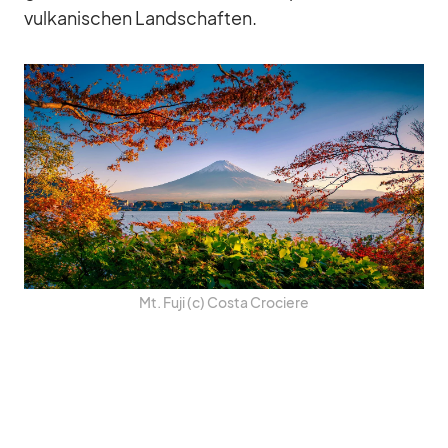
vul­ka­ni­schen Land­schaf­ten.
Mt. Fuji (c) Costa Cro­ciere