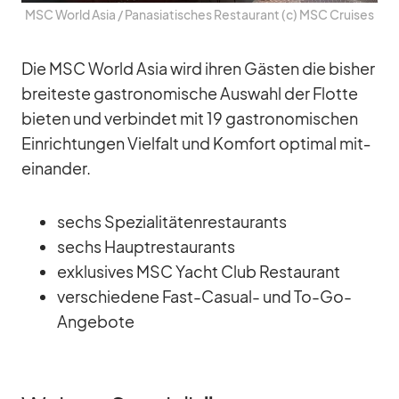
MSC World Asia /​ Pa­n­asia­ti­sches Re­stau­rant (c) MSC Crui­ses
Die MSC World Asia wird ih­ren Gäs­ten die bis­her
brei­teste gas­tro­no­mi­sche Aus­wahl der Flotte
bie­ten und ver­bin­det mit 19 gas­tro­no­mi­schen
Ein­rich­tun­gen Viel­falt und Kom­fort op­ti­mal mit­
ein­an­der.
sechs Spe­zia­li­tä­ten­re­stau­rants
sechs Haupt­re­stau­rants
ex­klu­si­ves MSC Yacht Club Re­stau­rant
ver­schie­dene Fast-Ca­sual- und To-Go-
An­ge­bote