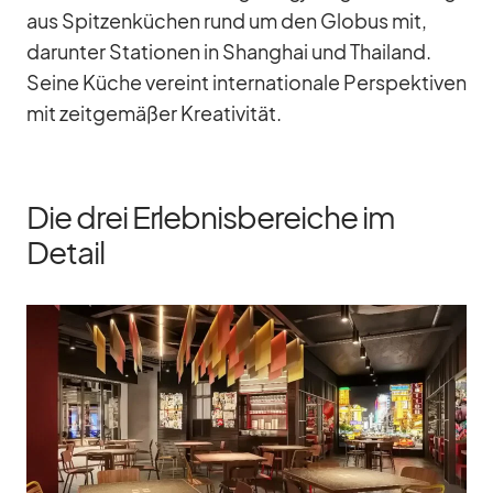
aus Spit­zen­kü­chen rund um den Glo­bus mit,
dar­un­ter Sta­tio­nen in Shang­hai und Thai­land.
Seine Kü­che ver­eint in­ter­na­tio­nale Per­spek­ti­ven
mit zeit­ge­mä­ßer Krea­ti­vi­tät.
Die drei Erlebnisbereiche im
Detail