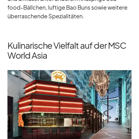
food-Bäll­chen, luf­tige Bao Buns so­wie wei­tere
über­ra­schende Spe­zia­li­tä­ten.
Kulinarische Vielfalt auf der MSC
World Asia