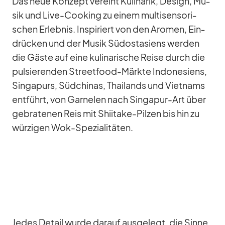
Das neue Kon­zept ver­eint Ku­li­na­rik, De­sign, Mu­
sik und Live-Coo­king zu ei­nem mul­ti­sen­so­ri­
schen Er­leb­nis. In­spi­riert von den Aro­men, Ein­
drü­cken und der Mu­sik Süd­ost­asi­ens wer­den
die Gäste auf eine ku­li­na­ri­sche Reise durch die
pul­sie­ren­den Street­food-Märkte In­do­ne­si­ens,
Sin­ga­purs, Süd­chi­nas, Thai­lands und Viet­nams
ent­führt, von Gar­ne­len nach Sin­ga­pur-Art über
ge­bra­te­nen Reis mit Shii­take-Pil­zen bis hin zu
wür­zi­gen Wok-Spe­zia­li­tä­ten.
Je­des De­tail wurde dar­auf aus­ge­legt, die Sinne