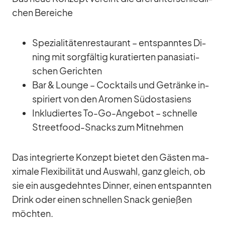
chen Be­rei­che
Spe­zia­li­tä­ten­re­stau­rant – ent­spann­tes Di­
ning mit sorg­fäl­tig ku­ra­tier­ten pa­n­asia­ti­
schen Ge­rich­ten
Bar & Lounge – Cock­tails und Ge­tränke in­
spi­riert von den Aro­men Süd­ost­asi­ens
In­klu­dier­tes To-Go-An­ge­bot – schnelle
Street­food-Snacks zum Mit­neh­men
Das in­te­grierte Kon­zept bie­tet den Gäs­ten ma­
xi­male Fle­xi­bi­li­tät und Aus­wahl, ganz gleich, ob
sie ein aus­ge­dehn­tes Din­ner, ei­nen ent­spann­ten
Drink oder ei­nen schnel­len Snack ge­nie­ßen
möch­ten.