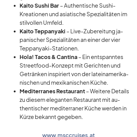
Kaito Su­shi Bar
– Au­then­ti­sche Su­shi-
Krea­tio­nen und asia­ti­sche Spe­zia­li­tä­ten im
stil­vol­len Um­feld.
Kaito Tepp­an­yaki
– Live-Zu­be­rei­tung ja­
pa­ni­scher Spe­zia­li­tä­ten an ei­ner der vier
Tepp­an­yaki-Sta­tio­nen.
Hola! Ta­cos & Can­tina
– Ein ent­spann­tes
Street­food-Kon­zept mit Ge­rich­ten und
Ge­trän­ken in­spi­riert von der la­tein­ame­ri­ka­
ni­schen und me­xi­ka­ni­schen Kü­che.
Me­di­ter­ra­nes Re­stau­rant
– Wei­tere De­tails
zu die­sem ele­gan­ten Re­stau­rant mit au­
then­ti­scher me­di­ter­ra­ner Kü­che wer­den in
Kürze be­kannt ge­ge­ben.
www.msccruises.at