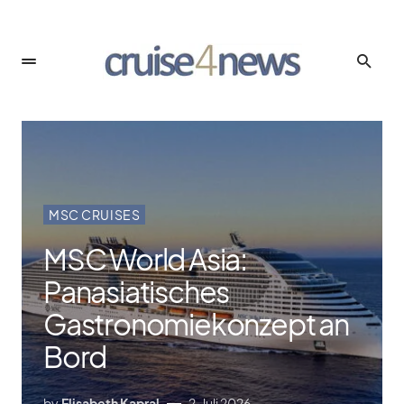
MSC CRUISES
MSC World Asia:
Panasiatisches
Gastronomiekonzept an
Bord
by
Elisabeth Kapral
2. Juli 2026