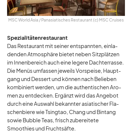
MSC World Asia /​ Pa­n­asia­ti­sches Re­stau­rant (c) MSC Crui­ses
Spe­zia­li­tä­ten­re­stau­rant
Das Re­stau­rant mit sei­ner ent­spann­ten, ein­la­
den­den At­mo­sphäre bie­tet ne­ben Sitz­plät­zen
im In­nen­be­reich auch eine le­gere Dach­ter­rasse.
Die Me­nüs um­fas­sen je­weils Vor­speise, Haupt­
gang und Des­sert und kön­nen nach Be­lie­ben
kom­bi­niert wer­den, um die au­then­ti­schen Aro­
men zu ent­de­cken. Er­gänzt wird das An­ge­bot
durch eine Aus­wahl be­kann­ter asia­ti­scher Fla­
schen­biere wie Tsingtao, Chang und Bin­tang
so­wie Bubble Teas, frisch zu­be­rei­tete
Smoothies und Frucht­säfte.