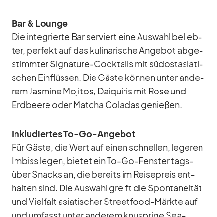
Bar & Lounge
Die in­te­grierte Bar ser­viert eine Aus­wahl be­lieb­
ter, per­fekt auf das ku­li­na­ri­sche An­ge­bot ab­ge­
stimm­ter Si­gna­ture-Cock­tails mit süd­ost­asia­ti­
schen Ein­flüs­sen. Die Gäste kön­nen un­ter an­de­
rem Jas­mine Mo­ji­tos, Dai­qui­ris mit Rose und
Erd­beere oder Matcha Co­la­das ge­nie­ßen.
In­klu­dier­tes To-Go-An­ge­bot
Für Gäste, die Wert auf ei­nen schnel­len, le­ge­ren
Im­biss le­gen, bie­tet ein To-Go-Fens­ter tags­
über Snacks an, die be­reits im Rei­se­preis ent­
hal­ten sind. Die Aus­wahl greift die Spon­ta­nei­tät
und Viel­falt asia­ti­scher Street­food-Märkte auf
und um­fasst un­ter an­de­rem knusp­rige Sea­