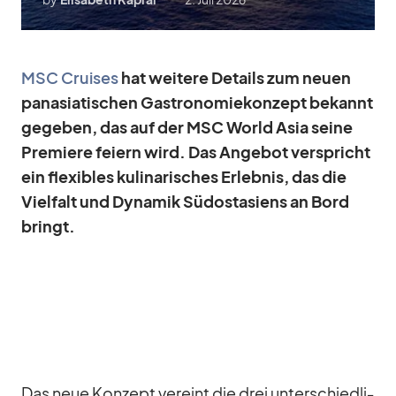
MSC Crui­ses
hat wei­tere De­tails zum neuen
pa­n­asia­ti­schen Gas­tro­no­mie­kon­zept be­kannt
ge­ge­ben, das auf der MSC World Asia seine
Pre­miere fei­ern wird. Das An­ge­bot ver­spricht
ein fle­xi­bles ku­li­na­ri­sches Er­leb­nis, das die
Viel­falt und Dy­na­mik Süd­ost­asi­ens an Bord
bringt.
Das neue Kon­zept ver­eint die drei un­ter­schied­li­