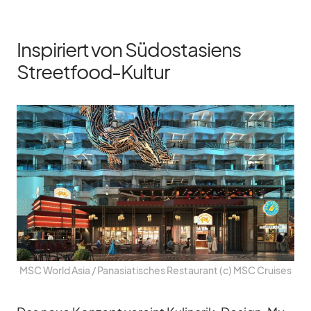
Inspiriert von Südostasiens
Streetfood-Kultur
MSC World Asia /​ Pa­n­asia­ti­sches Re­stau­rant (c) MSC Crui­ses