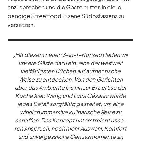
an­zu­spre­chen und die Gäste mit­ten in die le­
ben­dige Street­food-Szene Süd­ost­asi­ens zu
ver­set­zen.
„Mit die­sem neuen 3‑in-1-Kon­zept la­den wir
un­sere Gäste dazu ein, eine der welt­weit
viel­fäl­tigs­ten Kü­chen auf au­then­ti­sche
Weise zu ent­de­cken. Von den Ge­rich­ten
über das Am­bi­ente bis hin zur Ex­per­tise der
Kö­che Xiao Wang und Luca Cé­sa­rini wurde
je­des De­tail sorg­fäl­tig ge­stal­tet, um eine
wirk­lich im­mersive ku­li­na­ri­sche Reise zu
schaf­fen. Das Kon­zept un­ter­streicht un­se­
ren An­spruch, noch mehr Aus­wahl, Kom­fort
und un­ver­gess­li­che Ge­nuss­mo­mente an