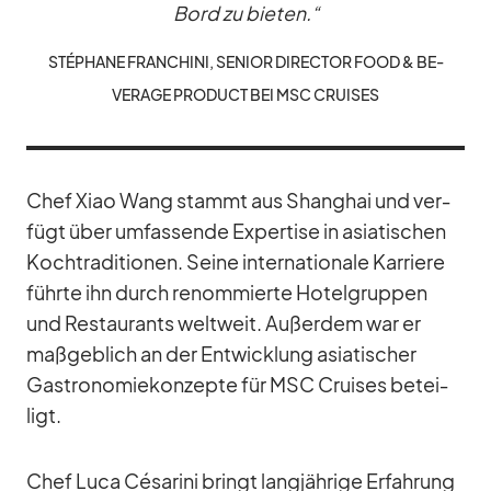
Bord zu bie­ten.“
STÉ­PHANE FRAN­CHINI, SE­NIOR DI­REC­TOR FOOD & BE­
VERAGE PRO­DUCT BEI MSC CRUI­SES
Chef Xiao Wang stammt aus Shang­hai und ver­
fügt über um­fas­sende Ex­per­tise in asia­ti­schen
Koch­tra­di­tio­nen. Seine in­ter­na­tio­nale Kar­riere
führte ihn durch re­nom­mierte Ho­tel­grup­pen
und Re­stau­rants welt­weit. Au­ßer­dem war er
maß­geb­lich an der Ent­wick­lung asia­ti­scher
Gas­tro­no­mie­kon­zepte für MSC Crui­ses be­tei­
ligt.
Chef Luca Cé­sa­rini bringt lang­jäh­rige Er­fah­rung