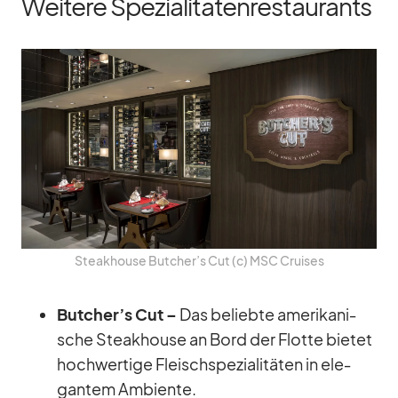
Weitere Spezialitätenrestaurants
Steak­house Butcher’s Cut (c) MSC Crui­ses
Butcher’s Cut –
Das be­liebte ame­ri­ka­ni­
sche Steak­house an Bord der Flotte bie­tet
hoch­wer­tige Fleisch­spe­zia­li­tä­ten in ele­
gan­tem Am­bi­ente.