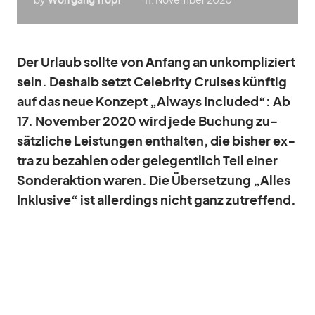
Der Ur­laub sollte von An­fang an un­kom­pli­ziert
sein. Des­halb setzt Ce­le­brity Crui­ses künf­tig
auf das neue Kon­zept „Al­ways In­cluded“: Ab
17. No­vem­ber 2020 wird jede Bu­chung zu­
sätz­li­che Leis­tun­gen ent­hal­ten, die bis­her ex­
tra zu be­zah­len oder ge­le­gent­lich Teil ei­ner
Son­der­ak­tion wa­ren. Die Über­set­zung „Al­les
In­klu­sive“ ist al­ler­dings nicht ganz zu­tref­fend.