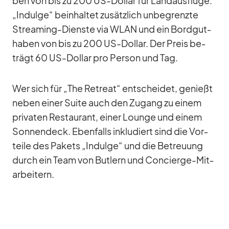
ben von bis zu 200 US-Dol­lar für Land­aus­flüge.
„In­dulge“ be­inhal­tet zu­sätz­lich un­be­grenzte
Strea­ming-Dienste via WLAN und ein Bord­gut­
ha­ben von bis zu 200 US-Dol­lar. Der Preis be­
trägt 60 US-Dol­lar pro Per­son und Tag.
Wer sich für „The Retreat“ ent­schei­det, ge­nießt
ne­ben ei­ner Suite auch den Zu­gang zu ei­nem
pri­va­ten Re­stau­rant, ei­ner Lounge und ei­nem
Son­nen­deck. Eben­falls in­klu­diert sind die Vor­
teile des Pa­kets „In­dulge“ und die Be­treu­ung
durch ein Team von But­lern und Con­cierge-Mit­
ar­bei­tern.