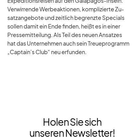
Ex­pe­di­ti­ons­rei­sen auf den Ga­la­pa­gos-In­seln.
Ver­wir­rende Wer­be­ak­tio­nen, kom­pli­zierte Zu­
satz­an­ge­bote und zeit­lich be­grenzte Spe­cials
sol­len da­mit ein Ende fin­den, heißt es in ei­ner
Pres­se­mit­tei­lung. Als Teil des neuen An­sat­zes
hat das Un­ter­neh­men auch sein Treue­pro­gramm
„Captain’s Club“ neu er­fun­den.
Holen Sie sich
unseren Newsletter!