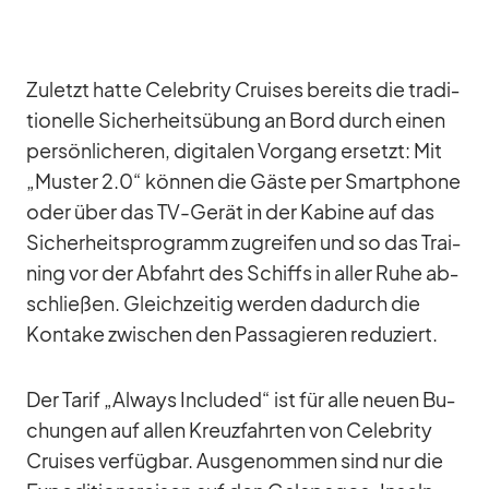
Zu­letzt hatte Ce­le­brity Crui­ses be­reits die tra­di­
tio­nelle Si­cher­heits­übung an Bord durch ei­nen
per­sön­li­che­ren, di­gi­ta­len Vor­gang er­setzt: Mit
„Mus­ter 2.0“ kön­nen die Gäste per Smart­phone
oder über das TV-Ge­rät in der Ka­bine auf das
Si­cher­heits­pro­gramm zu­grei­fen und so das Trai­
ning vor der Ab­fahrt des Schiffs in al­ler Ruhe ab­
schlie­ßen. Gleich­zei­tig wer­den da­durch die
Kon­take zwi­schen den Pas­sa­gie­ren re­du­ziert.
Der Ta­rif „Al­ways In­cluded“ ist für alle neuen Bu­
chun­gen auf al­len Kreuz­fahr­ten von Ce­le­brity
Crui­ses ver­füg­bar. Aus­ge­nom­men sind nur die