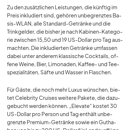
Zu den zu­sätz­li­chen Leis­tun­gen, die künf­tig im
Preis in­klu­diert sind, ge­hö­ren un­be­grenz­tes Ba­
sis-WLAN, alle Stan­dard-Ge­tränke und die
Trink­gel­der, die bis­her je nach Ka­bi­nen-Ka­te­go­
rie zwi­schen 15,50 und 19 US-Dol­lar pro Tag aus­
mach­ten. Die in­klu­dier­ten Ge­tränke um­fas­sen
da­bei un­ter an­de­rem klas­si­sche Cock­tails, of­
fene Weine, Bier, Li­mo­na­den, Kaf­fee- und Tee­
spe­zia­li­tä­ten, Säfte und Was­ser in Fla­schen.
Für Gäste, die noch mehr Lu­xus wün­schen, bie­
tet Ce­le­brity Crui­ses wei­tere Pa­kete, die da­zu­
ge­bucht wer­den kön­nen. „Ele­vate“ kos­tet 30
US-Dol­lar pro Per­son und Tag ent­hält un­be­
grenzte Pre­mium-Ge­tränke so­wie ein Gut­ha­