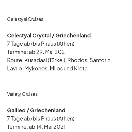
Celestyal Cruises
Ce­les­tyal Crys­tal /​ Grie­chen­land
7 Tage ab/​bis Pi­räus (Athen)
Ter­mine: ab 29. Mai 2021
Route: Kusa­dasi (Tür­kei), Rho­dos, San­to­rin,
Lavrio, My­ko­nos, Mi­los und Kreta
Variety Cruises
Ga­li­leo /​ Grie­chen­land
7 Tage ab/​bis Pi­räus (Athen)
Ter­mine: ab 14. Mai 2021