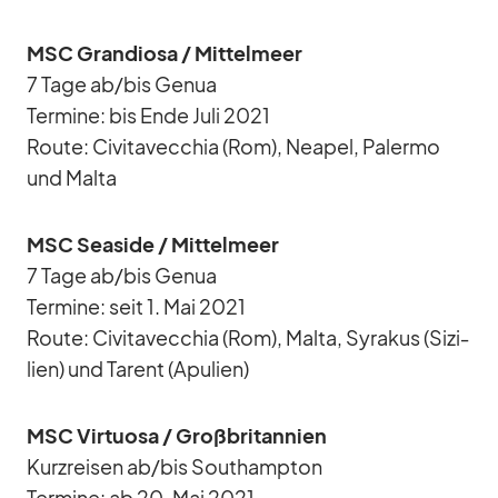
MSC Gran­diosa /​ Mit­tel­meer
7 Tage ab/​bis Ge­nua
Ter­mine: bis Ende Juli 2021
Route: Ci­vi­ta­vec­chia (Rom), Nea­pel, Pa­lermo
und Malta
MSC Sea­side /​ Mit­tel­meer
7 Tage ab/​bis Ge­nua
Ter­mine: seit 1. Mai 2021
Route: Ci­vi­ta­vec­chia (Rom), Malta, Sy­ra­kus (Si­zi­
lien) und Ta­rent (Apu­lien)
MSC Vir­tuosa /​ Groß­bri­tan­nien
Kurz­rei­sen ab/​bis Sout­hamp­ton