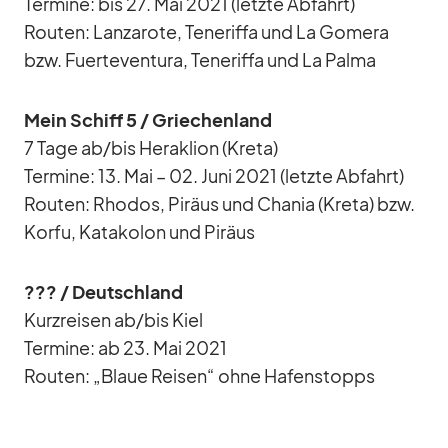
Ter­mine: bis 27. Mai 2021 (letzte Ab­fahrt)
Rou­ten: Lan­za­rote, Te­ne­riffa und La Go­mera
bzw. Fuer­te­ven­tura, Te­ne­riffa und La Palma
Mein Schiff 5 /​ Grie­chen­land
7 Tage ab/​bis He­ra­klion (Kreta)
Ter­mine: 13. Mai – 02. Juni 2021 (letzte Ab­fahrt)
Rou­ten: Rho­dos, Pi­räus und Cha­nia (Kreta) bzw.
Korfu, Ka­ta­ko­lon und Pi­räus
??? /​ Deutsch­land
Kurz­rei­sen ab/​bis Kiel
Ter­mine: ab 23. Mai 2021
Rou­ten: „Blaue Rei­sen“ ohne Ha­fen­stopps