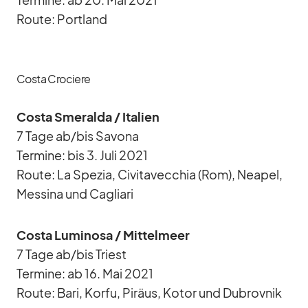
Ter­mine: ab 20. Mai 2021
Route: Port­land
Costa Crociere
Costa Sme­ralda /​ Ita­lien
7 Tage ab/​bis Sa­vona
Ter­mine: bis 3. Juli 2021
Route: La Spe­zia, Ci­vi­ta­vec­chia (Rom), Nea­pel,
Mes­sina und Ca­gliari
Costa Lu­mi­nosa /​ Mit­tel­meer
7 Tage ab/​bis Tri­est
Ter­mine: ab 16. Mai 2021
Route: Bari, Korfu, Pi­räus, Ko­tor und Du­brov­nik