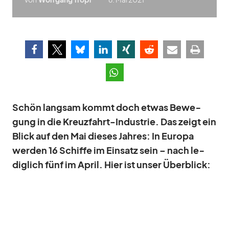
Schön lang­sam kommt doch et­was Be­we­
gung in die Kreuz­fahrt-In­dus­trie. Das zeigt ein
Blick auf den Mai die­ses Jah­res: In Eu­ropa
wer­den 16 Schiffe im Ein­satz sein – nach le­
dig­lich fünf im April. Hier ist un­ser Über­blick: