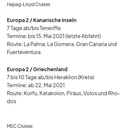
Hapag-Lloyd Cruises
Eu­ropa 2 /​ Ka­na­ri­sche In­seln
7 Tage ab/​bis Te­ne­riffa
Ter­mine: bis 15. Mai 2021 (letzte Ab­fahrt)
Route: La Palma, La Go­mera, Gran Ca­na­ria und
Fuer­te­ven­tura
Eu­ropa 2 /​ Grie­chen­land
7 bis 10 Tage ab/​bis He­ra­klion (Kreta)
Ter­mine: ab 22. Mai 2021
Route: Korfu, Ka­ta­ko­lon, Pi­räus, Vo­los und Rho­
dos
MSC Cruises