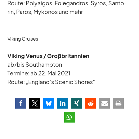
Route: Po­ly­aigos, Fo­le­gan­dros, Sy­ros, San­to­
rin, Pa­ros, My­ko­nos und mehr
Viking Cruises
Vi­king Ve­nus /​ Groß­bri­tan­nien
ab/​bis Sout­hamp­ton
Ter­mine: ab 22. Mai 2021
Route: „England’s Scenic Shores“