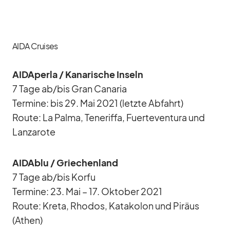
AIDA Cruises
AID­A­perla /​ Ka­na­ri­sche In­seln
7 Tage ab/​bis Gran Ca­na­ria
Ter­mine: bis 29. Mai 2021 (letzte Ab­fahrt)
Route: La Palma, Te­ne­riffa, Fuer­te­ven­tura und
Lan­za­rote
AI­D­A­blu /​ Grie­chen­land
7 Tage ab/​bis Korfu
Ter­mine: 23. Mai – 17. Ok­to­ber 2021
Route: Kreta, Rho­dos, Ka­ta­ko­lon und Pi­räus
(Athen)