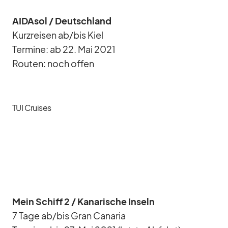
AI­DA­sol /​ Deutsch­land
Kurz­rei­sen ab/​bis Kiel
Ter­mine: ab 22. Mai 2021
Rou­ten: noch of­fen
TUI Cruises
Mein Schiff 2 /​ Ka­na­ri­sche In­seln
7 Tage ab/​bis Gran Ca­na­ria