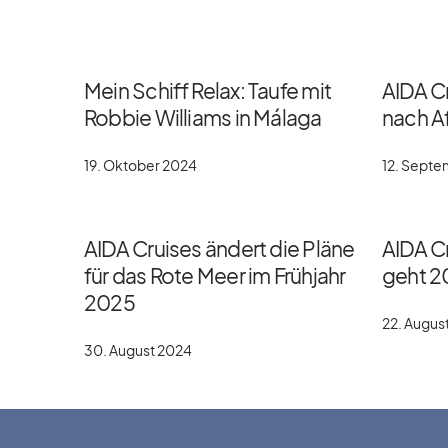
Mein Schiff Relax: Taufe mit
AIDA C
Robbie Williams in Málaga
nach Af
19. Oktober 2024
12. Sept
AIDA Cruises ändert die Pläne
AIDA Cr
für das Rote Meer im Frühjahr
geht 2
2025
22. Augus
30. August 2024