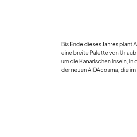
Bis Ende die­ses Jah­res plant A
eine breite Pa­lette von Ur­laub
um die Ka­na­ri­schen In­seln, in 
der neuen AI­DA­c­osma, die im 