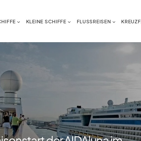
HIFFE
KLEINE SCHIFFE
FLUSSREISEN
KREUZF
aisonstart der AIDAluna im