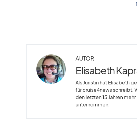
AUTOR
Elisabeth Kapr
Als Juristin hat Elisabeth g
für cruise4news schreibt. 
den letzten 15 Jahren meh
unternommen.