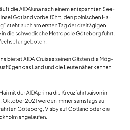
e läuft die AI­DAluna nach ei­nem ent­spann­ten See­
In­sel Got­land vor­bei­führt, den pol­ni­schen Ha­
ng“ steht auch am ers­ten Tag der drei­tä­gi­gen
n die schwe­di­sche Me­tro­pole Gö­te­borg führt.
ech­sel an­ge­bo­ten.
luna bie­tet AIDA Crui­ses sei­nen Gäs­ten die Mög­
-Aus­flü­gen das Land und die Leute nä­her ken­nen
Mai mit der AID­A­prima die Kreuz­fahrt­sai­son in
3. Ok­to­ber 2021 wer­den im­mer sams­tags auf
­fahr­ten Gö­te­borg, Visby auf Got­land oder die
k­holm an­ge­lau­fen.