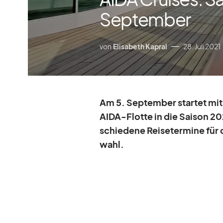
September
von
Elisabeth Kapral
28. Juli 2021
Am 5. Sep­tem­ber star­tet mit
AIDA-Flotte in die Sai­son 2021
schie­dene Rei­se­ter­mine für 
wahl.