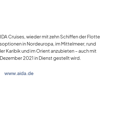
IDA Crui­ses, wie­der mit zehn Schif­fen der Flotte
s­op­tio­nen in Nord­eu­ropa, im Mit­tel­meer, rund
der Ka­ri­bik und im Ori­ent an­zu­bie­ten – auch mit
De­zem­ber 2021 in Dienst ge­stellt wird.
www.aida.de