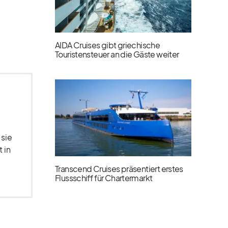
AIDA Cruises gibt griechische
Touristensteuer an die Gäste weiter
 sie
 in
Transcend Cruises präsentiert erstes
Flussschiff für Chartermarkt