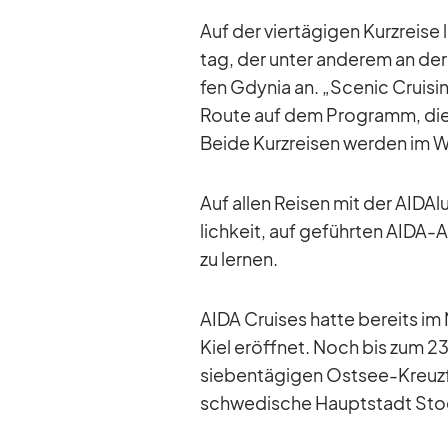
Auf der vier­tä­gi­gen Kurz­reis
tag, der un­ter an­de­rem an der 
fen Gdy­nia an. „Scenic Crui­si
Route auf dem Pro­gramm, die i
Beide Kurz­rei­sen wer­den im W
Auf al­len Rei­sen mit der AI­DA
lich­keit, auf ge­führ­ten AIDA
zu ler­nen.
AIDA Crui­ses hatte be­reits im 
Kiel er­öff­net. Noch bis zum 2
sie­ben­tä­gi­gen Ost­see-Kreuz
schwe­di­sche Haupt­stadt Stoc