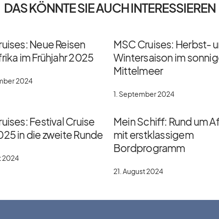
DAS KÖNNTE SIE AUCH INTERESSIEREN
ruises: Neue Reisen
MSC Cruises: Herbst- 
rika im Frühjahr 2025
Wintersaison im sonni
Mittelmeer
ember 2024
1. September 2024
uises: Festival Cruise
Mein Schiff: Rund um Af
025 in die zweite Runde
mit erstklassigem
Bordprogramm
t 2024
21. August 2024