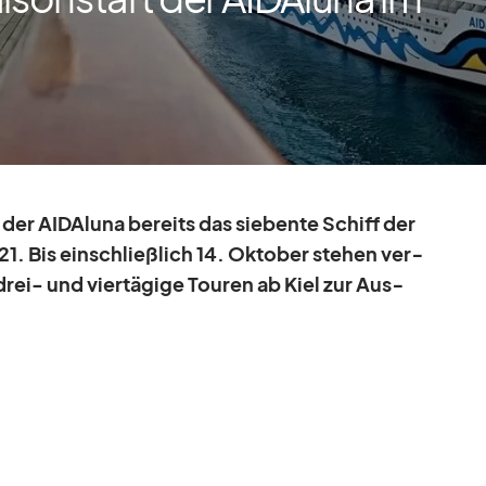
 der AI­DAluna be­reits das sie­bente Schiff der
. Bis ein­schließ­lich 14. Ok­to­ber ste­hen ver­
drei- und vier­tä­gige Tou­ren ab Kiel zur Aus­