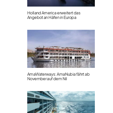
Holland America erweitert das
Angebot an Häfen in Europa
AmaWaterways: AmaNubia fährt ab
November auf dem Nil