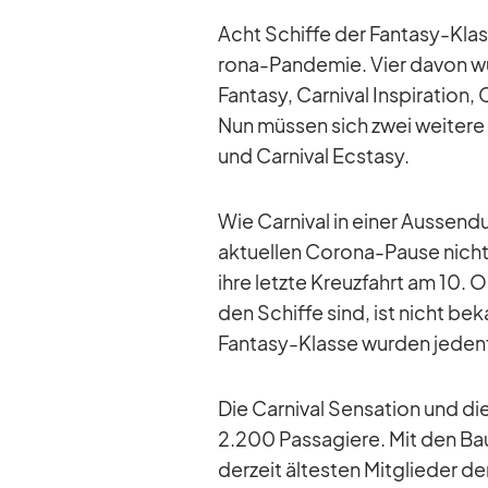
Acht Schiffe der Fan­tasy-Klas
rona-Pan­de­mie. Vier da­von wur
Fan­tasy, Car­ni­val In­spi­ra­tion, 
Nun müs­sen sich zwei wei­tere E
und Car­ni­val Ec­stasy.
Wie Car­ni­val in ei­ner Aus­sendu
ak­tu­el­len Co­rona-Pause nicht 
ihre letzte Kreuz­fahrt am 10. O
den Schiffe sind, ist nicht be­k
Fan­tasy-Klasse wur­den je­den­f
Die Car­ni­val Sen­sa­tion und di
2.200 Pas­sa­giere. Mit den Bau
der­zeit äl­tes­ten Mit­glie­der d