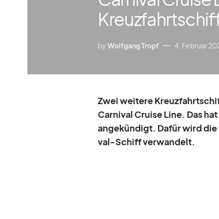
Kreuzfahrtschif
by
Wolfgang Tropf
4. Februar 20
Zwei wei­tere Kreuz­fahrt­schif
Car­ni­val Cruise Line. Das hat
an­ge­kün­digt. Da­für wird di
val-Schiff ver­wan­delt.