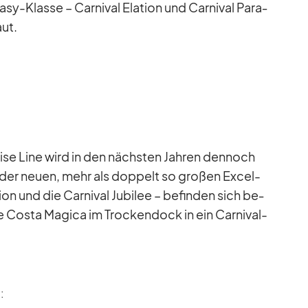
y-Klasse – Car­ni­val Ela­tion und Car­ni­val Pa­ra­
aut.
Cruise Line wird in den nächs­ten Jah­ren den­noch
 der neuen, mehr als dop­pelt so gro­ßen Ex­cel-
tion und die Car­ni­val Ju­bi­lee – be­fin­den sich be­
e Costa Ma­gica im Tro­cken­dock in ein Car­ni­val-
: