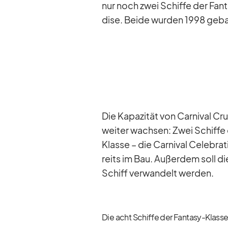
nur noch zwei Schiffe der Fan­tas
dise. Beide wur­den 1998 ge­b
Die Ka­pa­zi­tät von Car­ni­val 
wei­ter wach­sen: Zwei Schiffe
Klasse – die Car­ni­val Ce­le­bra­
reits im Bau. Au­ßer­dem soll di
Schiff ver­wan­delt wer­den.
Die acht Schiffe der Fantasy-Klasse