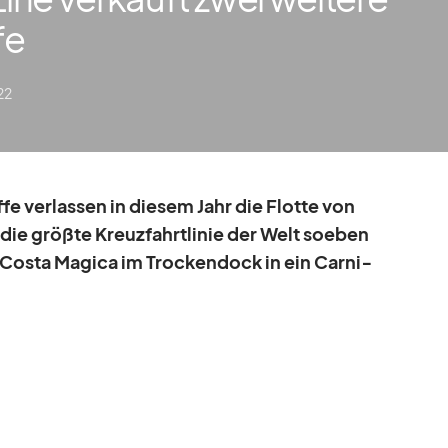
fe
22
fe ver­las­sen in die­sem Jahr die Flotte von
 die größte Kreuz­fahrt­li­nie der Welt so­eben
e Costa Ma­gica im Tro­cken­dock in ein Car­ni­