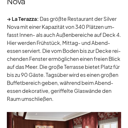
Nova
→ La Te­razza:
Das größte Re­stau­rant der Sil­ver
Nova mit ei­ner Ka­pa­zi­tät von 340 Plät­zen um­
fasst In­nen- als auch Au­ßen­be­rei­che auf Deck 4.
Hier wer­den Früh­stück, Mit­tag- und Abend­
essen ser­viert. Die vom Bo­den bis zur De­cke rei­
chen­den Fens­ter er­mög­li­chen ei­nen freien Blick
auf das Meer. Die große Ter­rasse bie­tet Platz für
bis zu 90 Gäste. Tags­über wird es ei­nen gro­ßen
Buf­fet­be­reich ge­ben, wäh­rend beim Abend­
essen de­ko­ra­tive, ge­rif­felte Glas­wände den
Raum um­schlie­ßen.