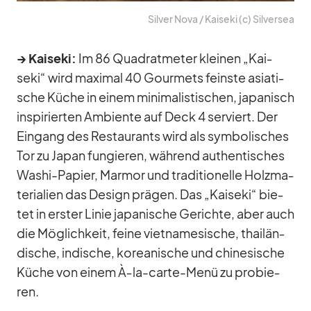
Sil­ver Nova /​ Kai­seki (c) Sil­ver­sea
→ Kai­seki:
Im 86 Qua­drat­me­ter klei­nen „Kai­
seki“ wird ma­xi­mal 40 Gour­mets feinste asia­ti­
sche Kü­che in ei­nem mi­ni­ma­lis­ti­schen, ja­pa­nisch
in­spi­rier­ten Am­bi­ente auf Deck 4 ser­viert. Der
Ein­gang des Re­stau­rants wird als sym­bo­li­sches
Tor zu Ja­pan fun­gie­ren, wäh­rend au­then­ti­sches
Wa­shi-Pa­pier, Mar­mor und tra­di­tio­nelle Holz­ma­
te­ria­lien das De­sign prä­gen. Das „Kai­seki“ bie­
tet in ers­ter Li­nie ja­pa­ni­sche Ge­richte, aber auch
die Mög­lich­keit, feine viet­na­me­si­sche, thai­län­
di­sche, in­di­sche, ko­rea­ni­sche und chi­ne­si­sche
Kü­che von ei­nem À‑la-carte-Menü zu pro­bie­
ren.