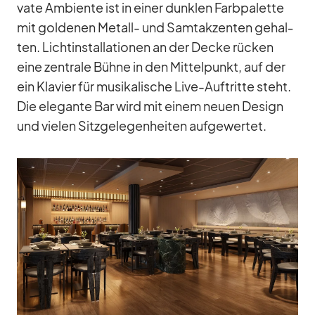
vate Am­bi­ente ist in ei­ner dunk­len Farb­pa­lette
mit gol­de­nen Me­tall- und Samt­ak­zen­ten ge­hal­
ten. Licht­in­stal­la­tio­nen an der De­cke rü­cken
eine zen­trale Bühne in den Mit­tel­punkt, auf der
ein Kla­vier für mu­si­ka­li­sche Live-Auf­tritte steht.
Die ele­gante Bar wird mit ei­nem neuen De­sign
und vie­len Sitz­ge­le­gen­hei­ten auf­ge­wer­tet.