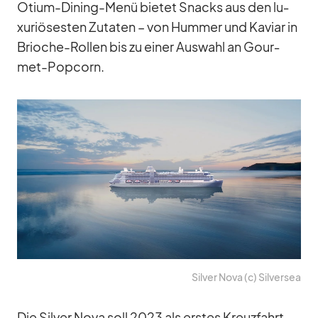
Otium-Di­ning-Menü bie­tet Snacks aus den lu­
xu­riö­ses­ten Zu­ta­ten – von Hum­mer und Ka­viar in
Brio­che-Rol­len bis zu ei­ner Aus­wahl an Gour­
met-Pop­corn.
Sil­ver Nova (c) Sil­ver­sea
Die Sil­ver Nova soll 2023 als ers­tes Kreuz­fahrt­