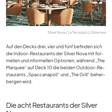
Sil­ver Nova /​ La Ter­razza (c) Sil­ver­sea
Auf den Decks drei, vier und fünf be­fin­den sich
die In­door-Re­stau­rants der Sil­ver Nova mit for­
mel­len und in­for­mel­len Op­tio­nen, wäh­rend „The
Mar­quee“ auf Deck 10 die bei­den Out­door-Re­
stau­rants „Spac­ca­na­poli“ und „The Grill“ be­her­
ber­gen wird.
Die acht Restaurants der Silver