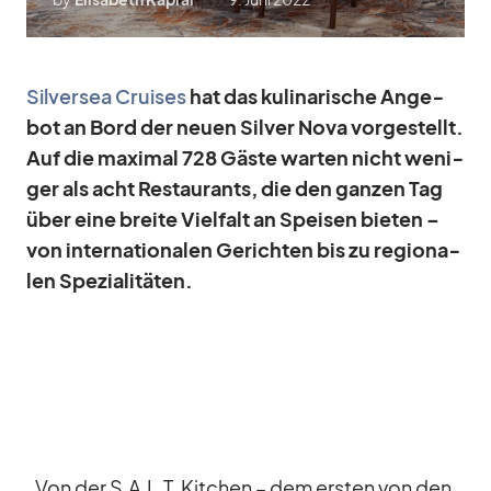
Sil­ver­sea Crui­ses
hat das ku­li­na­ri­sche An­ge­
bot an Bord der neuen Sil­ver Nova vor­ge­stellt.
Auf die ma­xi­mal 728 Gäste war­ten nicht we­ni­
ger als acht Re­stau­rants, die den gan­zen Tag
über eine breite Viel­falt an Spei­sen bie­ten –
von in­ter­na­tio­na­len Ge­rich­ten bis zu re­gio­na­
len Spe­zia­li­tä­ten.
„Von der S.A.L.T. Kit­chen – dem ers­ten von den