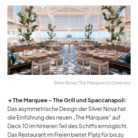
Sil­ver Nova /​ The Mar­quee (c) Sil­ver­sea
→ The Mar­quee – The Grill und Spac­ca­na­poli:
Das asym­me­tri­sche De­sign der Sil­ver Nova hat
die Ein­füh­rung des neuen „The Mar­quee“ auf
Deck 10 im hin­te­ren Teil des Schiffs er­mög­licht.
Das Re­stau­rant im Freien bie­tet Platz für bis zu