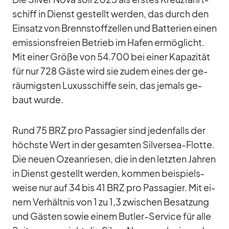
schiff in Dienst ge­stellt wer­den, das durch den
Ein­satz von Brenn­stoff­zel­len und Bat­te­rien ei­nen
emis­si­ons­freien Be­trieb im Ha­fen er­mög­licht.
Mit ei­ner Größe von 54.700 bei ei­ner Ka­pa­zi­tät
für nur 728 Gäste wird sie zu­dem ei­nes der ge­
räu­migs­ten Lu­xus­schiffe sein, das je­mals ge­
baut wurde.
Rund 75 BRZ pro Pas­sa­gier sind je­den­falls der
höchste Wert in der ge­sam­ten Sil­ver­sea-Flotte.
Die neuen Oze­an­rie­sen, die in den letz­ten Jah­ren
in Dienst ge­stellt wer­den, kom­men bei­spiels­
weise nur auf 34 bis 41 BRZ pro Pas­sa­gier. Mit ei­
nem Ver­hält­nis von 1 zu 1,3 zwi­schen Be­sat­zung
und Gäs­ten so­wie ei­nem But­ler-Ser­vice für alle