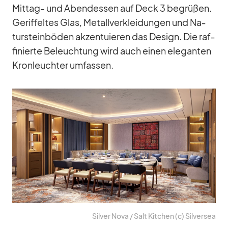
Mit­tag- und Abend­essen auf Deck 3 be­grü­ßen.
Ge­rif­fel­tes Glas, Me­tall­ver­klei­dun­gen und Na­
tur­stein­bö­den ak­zen­tu­ie­ren das De­sign. Die raf­
fi­nierte Be­leuch­tung wird auch ei­nen ele­gan­ten
Kron­leuch­ter um­fas­sen.
Sil­ver Nova /​ Salt Kit­chen (c) Sil­ver­sea