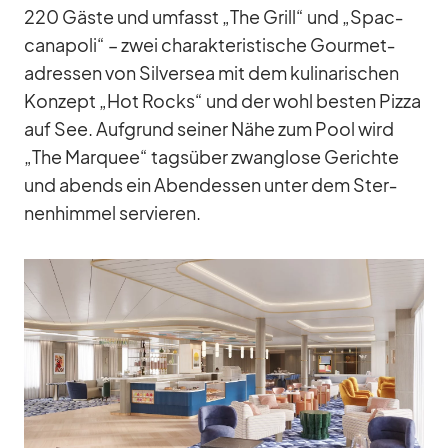
220 Gäste und um­fasst „The Grill“ und „Spac­
ca­na­poli“ – zwei cha­rak­te­ris­ti­sche Gour­met­
adres­sen von Sil­ver­sea mit dem ku­li­na­ri­schen
Kon­zept „Hot Rocks“ und der wohl bes­ten Pizza
auf See. Auf­grund sei­ner Nähe zum Pool wird
„The Mar­quee“ tags­über zwang­lose Ge­richte
und abends ein Abend­essen un­ter dem Ster­
nen­him­mel ser­vie­ren.