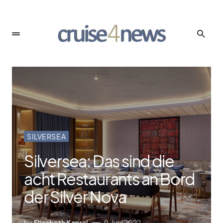
SILVERSEA
Silversea: Das sind die
acht Restaurants an Bord
der Silver Nova
by
Elisabeth Kapral
9. Juni 2022