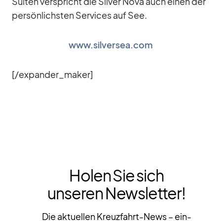
Sui­ten ver­spricht die Sil­ver Nova auch ei­nen der
per­sön­lichs­ten Ser­vices auf See.
www.silversea.com
[/​expander_​maker]
Holen Sie sich
unseren Newsletter!
Die aktuellen Kreuzfahrt-News – ein-