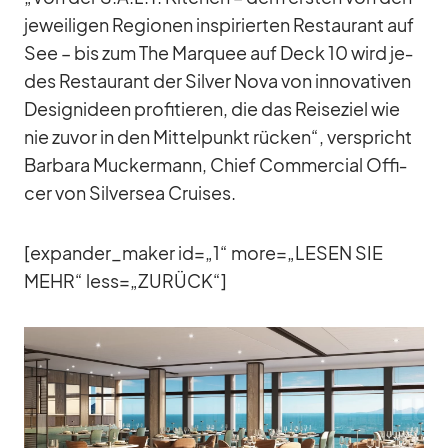
je­wei­li­gen Re­gio­nen in­spi­rier­ten Re­stau­rant auf
See – bis zum The Mar­quee auf Deck 10 wird je­
des Re­stau­rant der Sil­ver Nova von in­no­va­ti­ven
De­si­gnideen pro­fi­tie­ren, die das Rei­se­ziel wie
nie zu­vor in den Mit­tel­punkt rü­cken“, ver­spricht
Bar­bara Mu­cker­mann, Chief Com­mer­cial Of­fi­
cer von Sil­ver­sea Crui­ses.
[expander_​maker id=„1“ more=„LESEN SIE
MEHR“ less=„ZURÜCK“]