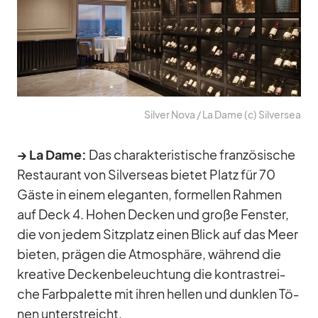
Sil­ver Nova /​ La Dame (c) Sil­ver­sea
→ La Dame:
Das cha­rak­te­ris­ti­sche fran­zö­si­sche
Re­stau­rant von Sil­ver­seas bie­tet Platz für 70
Gäste in ei­nem ele­gan­ten, for­mel­len Rah­men
auf Deck 4. Ho­hen De­cken und große Fens­ter,
die von je­dem Sitz­platz ei­nen Blick auf das Meer
bie­ten, prä­gen die At­mo­sphäre, wäh­rend die
krea­tive De­cken­be­leuch­tung die kon­trast­rei­
che Farb­pa­lette mit ih­ren hel­len und dunk­len Tö­
nen un­ter­streicht.