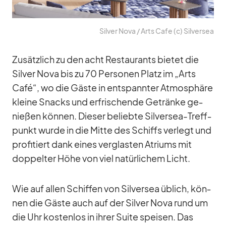
Sil­ver Nova /​ Arts Cafe (c) Sil­ver­sea
Zu­sätz­lich zu den acht Re­stau­rants bie­tet die
Sil­ver Nova bis zu 70 Per­so­nen Platz im „Arts
Café“, wo die Gäste in ent­spann­ter At­mo­sphäre
kleine Snacks und er­fri­schende Ge­tränke ge­
nie­ßen kön­nen. Die­ser be­liebte Sil­ver­sea-Treff­
punkt wurde in die Mitte des Schiffs ver­legt und
pro­fi­tiert dank ei­nes ver­glas­ten Atri­ums mit
dop­pel­ter Höhe von viel na­tür­li­chem Licht.
Wie auf al­len Schif­fen von Sil­ver­sea üb­lich, kön­
nen die Gäste auch auf der Sil­ver Nova rund um
die Uhr kos­ten­los in ih­rer Suite spei­sen. Das