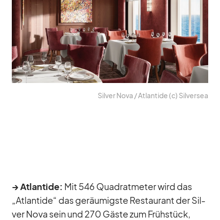
Sil­ver Nova /​ At­lan­tide (c) Sil­ver­sea
→ At­lan­tide:
Mit 546 Qua­drat­me­ter wird das
„At­lan­tide“ das ge­räu­migste Re­stau­rant der Sil­
ver Nova sein und 270 Gäste zum Früh­stück,