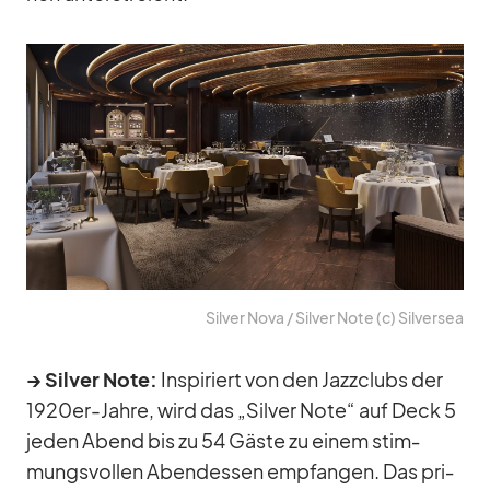
Sil­ver Nova /​ Sil­ver Note (c) Sil­ver­sea
→ Sil­ver Note:
In­spi­riert von den Jazz­clubs der
1920er-Jahre, wird das „Sil­ver Note“ auf Deck 5
je­den Abend bis zu 54 Gäste zu ei­nem stim­
mungs­vol­len Abend­essen emp­fan­gen. Das pri­