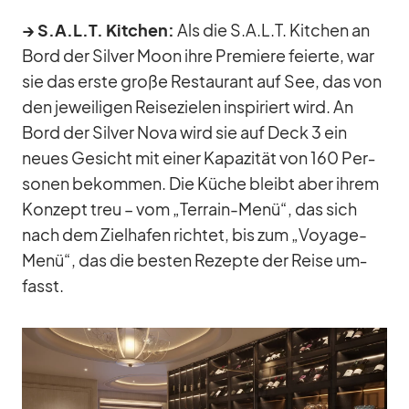
→ S.A.L.T. Kit­chen:
Als die S.A.L.T. Kit­chen an
Bord der Sil­ver Moon ihre Pre­miere fei­erte, war
sie das erste große Re­stau­rant auf See, das von
den je­wei­li­gen Rei­se­zie­len in­spi­riert wird. An
Bord der Sil­ver Nova wird sie auf Deck 3 ein
neues Ge­sicht mit ei­ner Ka­pa­zi­tät von 160 Per­
so­nen be­kom­men. Die Kü­che bleibt aber ih­rem
Kon­zept treu – vom „Ter­rain-Menü“, das sich
nach dem Ziel­ha­fen rich­tet, bis zum „Voyage-
Menü“, das die bes­ten Re­zepte der Reise um­
fasst.