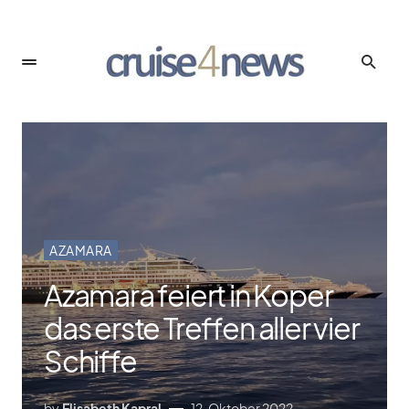
AZAMARA
Azamara feiert in Koper
das erste Treffen aller vier
Schiffe
by
Elisabeth Kapral
12. Oktober 2022