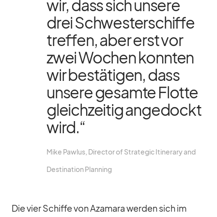
wir, dass sich un­sere
drei Schwes­ter­schiffe
tref­fen, aber erst vor
zwei Wo­chen konn­ten
wir be­stä­ti­gen, dass
un­sere ge­samte Flotte
gleich­zei­tig an­ge­dockt
wird.“
Mike Paw­lus, Di­rec­tor of Stra­te­gic Itin­erary and
De­sti­na­tion Plan­ning
Die vier Schiffe von Aza­mara wer­den sich im