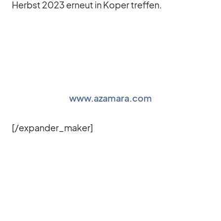
Herbst 2023 er­neut in Ko­per tref­fen.
www.azamara.com
[/​expander_​maker]