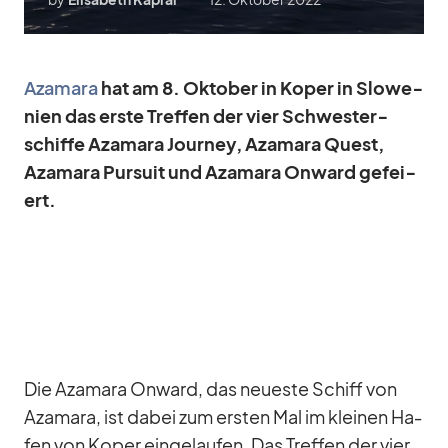
Aza­mara
hat am 8. Ok­to­ber in Ko­per in Slo­we­
nien das erste Tref­fen der vier Schwes­ter­
schiffe Aza­mara Jour­ney, Aza­mara Quest,
Aza­mara Pur­suit und Aza­mara On­ward ge­fei­
ert.
Die Aza­mara On­ward, das neu­este Schiff von
Aza­mara, ist da­bei zum ers­ten Mal im klei­nen Ha­
fen von Ko­per ein­ge­lau­fen. Das Tref­fen der vier