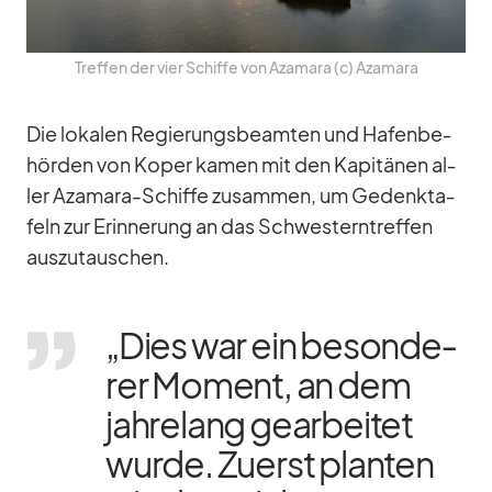
Tref­fen der vier Schiffe von Aza­mara (c) Aza­mara
Die lo­ka­len Re­gie­rungs­be­am­ten und Ha­fen­be­
hör­den von Ko­per ka­men mit den Ka­pi­tä­nen al­
ler Aza­mara-Schiffe zu­sam­men, um Ge­denk­ta­
feln zur Er­in­ne­rung an das Schwes­tern­tref­fen
aus­zu­tau­schen.
„Dies war ein be­son­de­
rer Mo­ment, an dem
jah­re­lang ge­ar­bei­tet
wurde. Zu­erst plan­ten