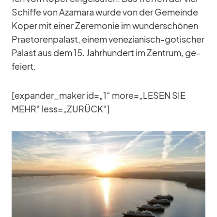
Schiffe von Aza­mara wurde von der Ge­meinde
Ko­per mit ei­ner Ze­re­mo­nie im wun­der­schö­nen
Prae­to­ren­pa­last, ei­nem ve­ne­zia­nisch-go­ti­scher
Pa­last aus dem 15. Jahr­hun­dert im Zen­trum, ge­
fei­ert.
[expander_​maker id=„1“ more=„LESEN SIE
MEHR“ less=„ZURÜCK“]