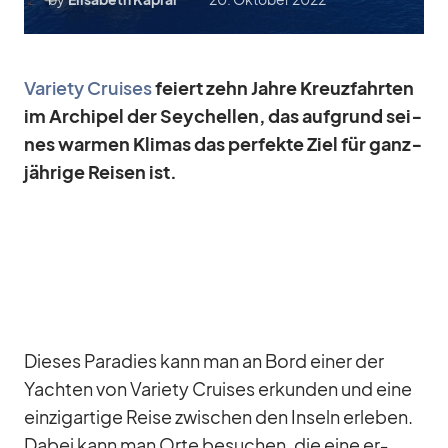
Va­riety Crui­ses
fei­ert zehn Jahre Kreuz­fahr­ten
im Ar­chi­pel der Sey­chel­len, das auf­grund sei­
nes war­men Kli­mas das per­fekte Ziel für ganz­
jäh­rige Rei­sen ist.
Die­ses Pa­ra­dies kann man an Bord ei­ner der
Yach­ten von Va­riety Crui­ses er­kun­den und eine
ein­zig­ar­tige Reise zwi­schen den In­seln er­le­ben.
Da­bei kann man Orte be­su­chen, die eine er­