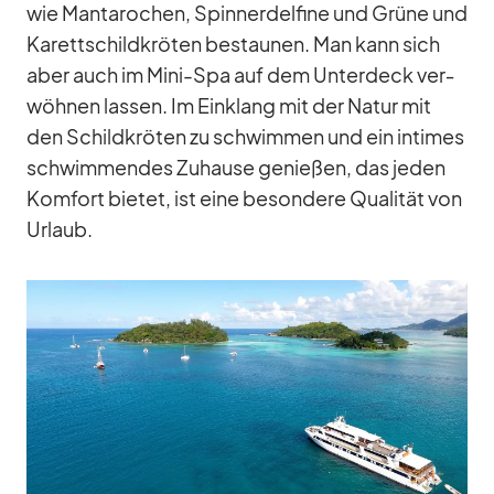
wie Man­ta­ro­chen, Spin­nerd­el­fine und Grüne und
Ka­rett­schild­krö­ten be­stau­nen. Man kann sich
aber auch im Mini-Spa auf dem Un­ter­deck ver­
wöh­nen las­sen. Im Ein­klang mit der Na­tur mit
den Schild­krö­ten zu schwim­men und ein in­ti­mes
schwim­men­des Zu­hause ge­nie­ßen, das je­den
Kom­fort bie­tet, ist eine be­son­dere Qua­li­tät von
Ur­laub.