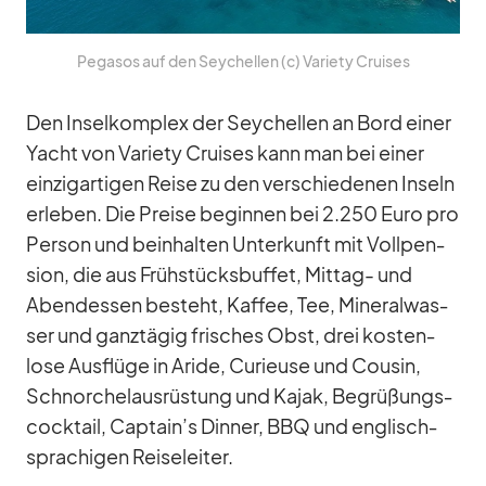
Pe­gasos auf den Sey­chel­len (c) Va­riety Crui­ses
Den In­sel­kom­plex der Sey­chel­len an Bord ei­ner
Yacht von Va­riety Crui­ses kann man bei ei­ner
ein­zig­ar­ti­gen Reise zu den ver­schie­de­nen In­seln
er­le­ben. Die Preise be­gin­nen bei 2.250 Euro pro
Per­son und be­inhal­ten Un­ter­kunft mit Voll­pen­
sion, die aus Früh­stücks­buf­fet, Mit­tag- und
Abend­essen be­steht, Kaf­fee, Tee, Mi­ne­ral­was­
ser und ganz­tä­gig fri­sches Obst, drei kos­ten­
lose Aus­flüge in Aride, Cu­rieuse und Cou­sin,
Schnor­chel­aus­rüs­tung und Ka­jak, Be­grü­ßungs­
cock­tail, Captain’s Din­ner, BBQ und eng­lisch­
spra­chi­gen Rei­se­lei­ter.