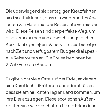
Die über­wie­gend sie­ben­tä­gi­gen Kreuz­fahr­ten
sind so struk­tu­riert, dass ein wie­der­hol­tes An­
lau­fen von Hä­fen auf der Rei­se­route ver­mie­den
wird. Diese Rei­sen sind der per­fekte Weg, um
ei­nen er­hol­sa­men und ab­wechs­lungs­rei­chen
Kurz­ur­laub ge­nie­ßen. Va­riety Crui­ses bie­tet je
nach Zeit und ver­füg­ba­rem Bud­get drei spe­zi­
elle Rei­se­rou­ten an. Die Preise be­gin­nen bei
2.250 Euro pro Per­son.
Es gibt nicht viele Orte auf der Erde, an de­nen
sich Ka­rett­schild­krö­ten so un­be­droht füh­len,
dass sie am hel­lich­ten Tag an Land kom­men, um
ihre Eier ab­zu­le­gen. Diese exo­ti­schen Au­ßen­
pos­ten sind wie ge­schaf­fen für die Er­kun­dung