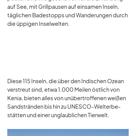
auf See, mit Grill­pau­sen auf ein­sa­men In­seln,
täg­li­chen Ba­de­stopps und Wan­de­run­gen durch
die üp­pi­gen In­sel­wel­ten.
Diese 115 In­seln, die über den In­di­schen Ozean
ver­streut sind, etwa 1.000 Mei­len öst­lich von
Ke­nia, bie­ten al­les von un­über­trof­fe­nen wei­ßen
Sand­strän­den bis hin zu UNESCO-Welt­erbe­
stät­ten und ei­ner un­glaub­li­chen Tier­welt.