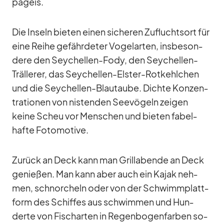
pa­geis.
Die In­seln bie­ten ei­nen si­che­ren Zu­fluchts­ort für
eine Reihe ge­fähr­de­ter Vo­gel­ar­ten, ins­be­son­
dere den Sey­chel­len-Fody, den Sey­chel­len-
Träl­le­rer, das Sey­chel­len-Els­ter-Rot­kehl­chen
und die Sey­chel­len-Blau­taube. Dichte Kon­zen­
tra­tio­nen von nis­ten­den See­vö­geln zei­gen
keine Scheu vor Men­schen und bie­ten fa­bel­
hafte Fo­to­mo­tive.
Zu­rück an Deck kann man Grill­abende an Deck
ge­nie­ßen. Man kann aber auch ein Ka­jak neh­
men, schnor­cheln oder von der Schwimm­platt­
form des Schif­fes aus schwim­men und Hun­
derte von Fisch­ar­ten in Re­gen­bo­gen­far­ben so­