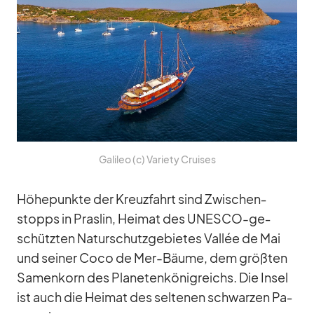
Ga­li­leo (c) Va­riety Crui­ses
Hö­he­punkte der Kreuz­fahrt sind Zwi­schen­
stopps in Pras­lin, Hei­mat des UNESCO-ge­
schütz­ten Na­tur­schutz­ge­bie­tes Val­lée de Mai
und sei­ner Coco de Mer-Bäume, dem größ­ten
Sa­men­korn des Pla­ne­ten­kö­nig­reichs. Die In­sel
ist auch die Hei­mat des sel­te­nen schwar­zen Pa­