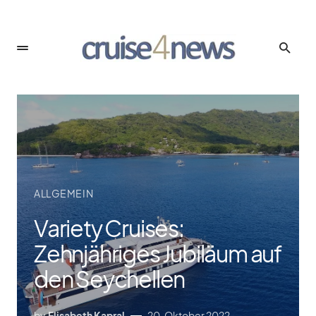
ALLGEMEIN
Variety Cruises:
Zehnjähriges Jubiläum auf
den Seychellen
by
Elisabeth Kapral
20. Oktober 2022