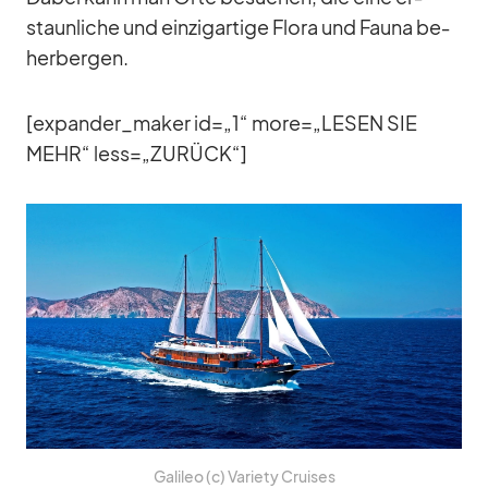
staun­li­che und ein­zig­ar­tige Flora und Fauna be­
her­ber­gen.
[expander_​maker id=„1“ more=„LESEN SIE
MEHR“ less=„ZURÜCK“]
Ga­li­leo (c) Va­riety Crui­ses