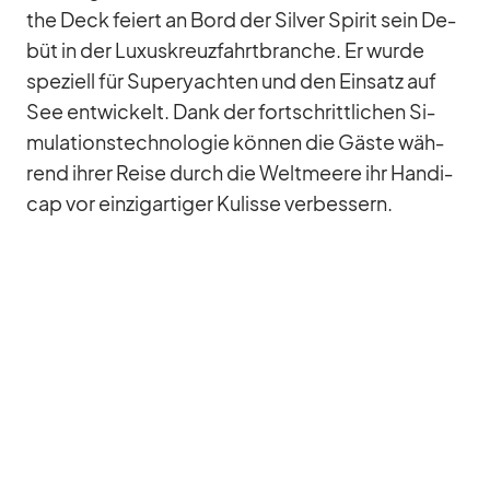
the Deck fei­ert an Bord der Sil­ver Spi­rit sein De­
büt in der Lu­xus­kreuz­fahrt­bran­che. Er wurde
spe­zi­ell für Su­per­yach­ten und den Ein­satz auf
See ent­wi­ckelt. Dank der fort­schritt­li­chen Si­
mu­la­ti­ons­tech­no­lo­gie kön­nen die Gäste wäh­
rend ih­rer Reise durch die Welt­meere ihr Han­di­
cap vor ein­zig­ar­ti­ger Ku­lisse ver­bes­sern.