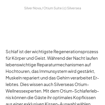
Sil­ver Nova /​ Otium Suite (c) Sil­ver­sea
Schlaf ist der wich­tigste Re­ge­ne­ra­ti­ons­pro­zess
für Kör­per und Geist. Wäh­rend der Nacht lau­fen
le­bens­wich­tige Re­pa­ra­turme­cha­nis­men auf
Hoch­tou­ren, das Im­mun­sys­tem wird ge­stärkt,
Mus­keln re­pa­riert und das Ge­hirn ver­ar­bei­tet Er­
leb­tes. Dies wis­sen auch Sil­ver­seas Otium-
Well­ness­exper­ten. Mit dem Otium-Schlaf­erleb­
nis kön­nen die Gäste ihr op­ti­ma­les Kopf­kis­sen
aus ei­ner ex­klu­si­ven Kis­sen-Aus­wahl wäh­len,