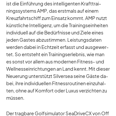
ist die Ein­füh­rung des in­tel­li­gen­ten Kraft­trai­
nings­sys­tems AMP, das erst­mals auf ei­nem
Kreuz­fahrt­schiff zum Ein­satz kommt. AMP nutzt
künst­li­che In­tel­li­genz, um die Trai­nings­ein­hei­ten
in­di­vi­du­ell auf die Be­dürf­nisse und Ziele ei­nes
je­den Gas­tes ab­zu­stim­men. Leis­tungs­da­ten
wer­den da­bei in Echt­zeit er­fasst und aus­ge­wer­
tet. So ent­steht ein Trai­nings­er­leb­nis, wie man
es sonst vor al­lem aus mo­der­nen Fit­ness- und
Well­ness­ein­rich­tun­gen an Land kennt. Mit die­ser
Neue­rung un­ter­stützt Sil­ver­sea seine Gäste da­
bei, ihre in­di­vi­du­el­len Fit­ness­rou­ti­nen ein­zu­hal­
ten, ohne auf Kom­fort oder Lu­xus ver­zich­ten zu
müs­sen.
Der trag­bare Golf­si­mu­la­tor SeaDriveCX von Off