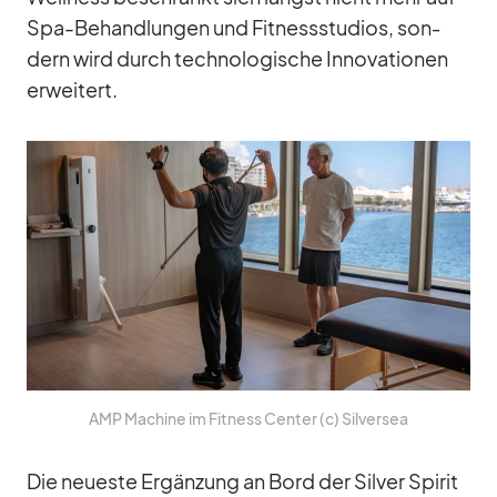
Spa-Be­hand­lun­gen und Fit­ness­stu­dios, son­
dern wird durch tech­no­lo­gi­sche In­no­va­tio­nen
er­wei­tert.
AMP Ma­chine im Fit­ness Cen­ter (c) Sil­ver­sea
Die neu­este Er­gän­zung an Bord der Sil­ver Spi­rit