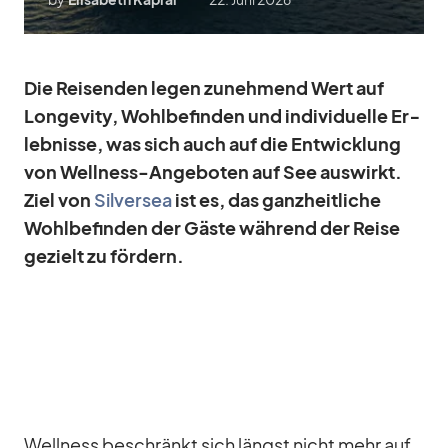
Die Rei­sen­den le­gen zu­neh­mend Wert auf
Lon­ge­vity, Wohl­be­fin­den und in­di­vi­du­elle Er­
leb­nisse, was sich auch auf die Ent­wick­lung
von Well­ness-An­ge­bo­ten auf See aus­wirkt.
Ziel von
Sil­ver­sea
ist es, das ganz­heit­li­che
Wohl­be­fin­den der Gäste wäh­rend der Reise
ge­zielt zu för­dern.
Well­ness be­schränkt sich längst nicht mehr auf