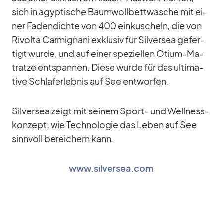
sich in ägyp­ti­sche Baum­woll­bett­wä­sche mit ei­
ner Fa­den­dichte von 400 ein­ku­scheln, die von
Ri­volta Car­mignani ex­klu­siv für Sil­ver­sea ge­fer­
tigt wurde, und auf ei­ner spe­zi­el­len Otium-Ma­
tratze ent­span­nen. Diese wurde für das ul­ti­ma­
tive Schlaf­erleb­nis auf See ent­wor­fen.
Sil­ver­sea zeigt mit sei­nem Sport- und Well­ness­
kon­zept, wie Tech­no­lo­gie das Le­ben auf See
sinn­voll be­rei­chern kann.
www.silversea.com