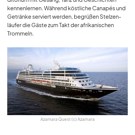
ken­nen­ler­nen. Wäh­rend köst­li­che Ca­na­pés und
Ge­tränke ser­viert wer­den, be­grü­ßen Stel­zen­
läu­fer die Gäste zum Takt der afri­ka­ni­schen
Trom­meln.
Aza­mara Quest (c) Aza­mara