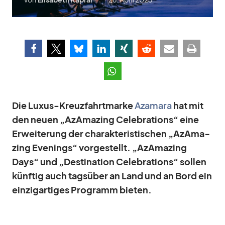
Die Lu­xus-Kreuz­fahrt­marke
Aza­mara
hat mit
den neuen „AzAma­zing Ce­le­bra­ti­ons“ eine
Er­wei­te­rung der cha­rak­te­ris­ti­schen „AzAma­
zing Evenings“ vor­ge­stellt. „AzAma­zing
Days“ und „De­sti­na­tion Ce­le­bra­ti­ons“ sol­len
künf­tig auch tags­über an Land und an Bord ein
ein­zig­ar­ti­ges Pro­gramm
bie­ten.