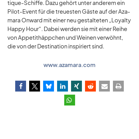
tique-Schiffe. Dazu ge­hört un­ter an­de­rem ein
Pi­lot-Event für die treu­es­ten Gäste auf der Aza­
mara On­ward mit ei­ner neu ge­stal­te­ten „Loyalty
Happy Hour“. Da­bei wer­den sie mit ei­ner Reihe
von Ap­pe­tit­häpp­chen und Wei­nen ver­wöhnt,
die von der De­sti­na­tion in­spi­riert sind.
www.azamara.com