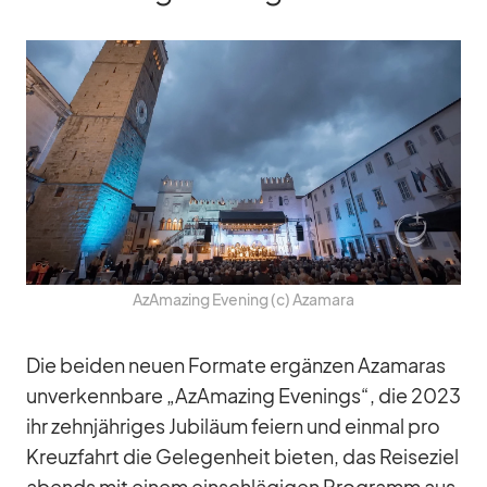
AzAma­zing Evening (c) Aza­mara
Die bei­den neuen For­mate er­gän­zen Aza­ma­ras
un­ver­kenn­bare „AzAma­zing Evenings“, die 2023
ihr zehn­jäh­ri­ges Ju­bi­läum fei­ern und ein­mal pro
Kreuz­fahrt die Ge­le­gen­heit bie­ten, das Rei­se­ziel