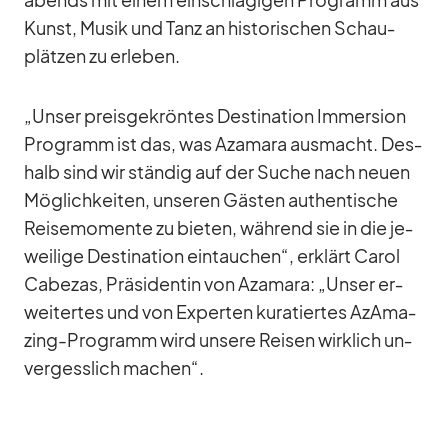
abends mit ei­nem ein­schlä­gi­gen Pro­gramm aus
Kunst, Mu­sik und Tanz an his­to­ri­schen Schau­
plät­zen zu er­le­ben.
„Un­ser preis­ge­krön­tes De­sti­na­tion Im­mersion
Pro­gramm ist das, was Aza­mara aus­macht. Des­
halb sind wir stän­dig auf der Su­che nach neuen
Mög­lich­kei­ten, un­se­ren Gäs­ten au­then­ti­sche
Rei­se­mo­mente zu bie­ten, wäh­rend sie in die je­
wei­lige De­sti­na­tion ein­tau­chen“, er­klärt Ca­rol
Ca­be­zas, Prä­si­den­tin von Aza­mara: „Un­ser er­
wei­ter­tes und von Ex­per­ten ku­ra­tier­tes AzAma­
zing-Pro­gramm wird un­sere Rei­sen wirk­lich un­
ver­gess­lich ma­chen“.