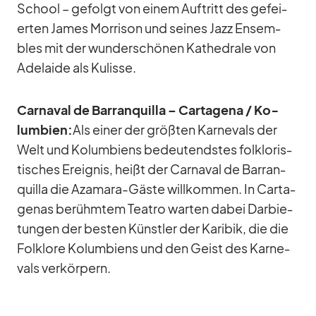
School – ge­folgt von ei­nem Auf­tritt des ge­fei­
er­ten Ja­mes Mor­ri­son und sei­nes Jazz En­sem­
bles mit der wun­der­schö­nen Ka­the­drale von
Ade­laide als Ku­lisse.
Car­na­val de Bar­ran­quilla – Car­ta­gena /​ Ko­
lum­bien:
Als ei­ner der größ­ten Kar­ne­vals der
Welt und Ko­lum­bi­ens be­deu­tends­tes folk­lo­ris­
ti­sches Er­eig­nis, heißt der Car­na­val de Bar­ran­
quilla die Aza­mara-Gäste will­kom­men. In Car­ta­
genas be­rühm­tem Tea­tro war­ten da­bei Dar­bie­
tun­gen der bes­ten Künst­ler der Ka­ri­bik, die die
Folk­lore Ko­lum­bi­ens und den Geist des Kar­ne­
vals ver­kör­pern.