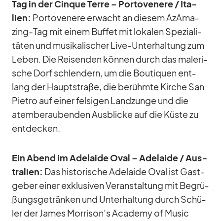
Tag in der Cin­que Terre – Por­to­ve­nere /​ Ita­
lien:
Por­to­ve­nere er­wacht an die­sem AzAma­
zing-Tag mit ei­nem Buf­fet mit lo­ka­len Spe­zia­li­
tä­ten und mu­si­ka­li­scher Live-Un­ter­hal­tung zum
Le­ben. Die Rei­sen­den kön­nen durch das ma­le­ri­
sche Dorf schlen­dern, um die Bou­ti­quen ent­
lang der Haupt­straße, die be­rühmte Kir­che San
Pie­tro auf ei­ner fel­si­gen Land­zunge und die
atem­be­rau­ben­den Aus­bli­cke auf die Küste zu
ent­de­cken.
Ein Abend im Ade­laide Oval – Ade­laide /​ Aus­
tra­lien:
Das his­to­ri­sche Ade­laide Oval ist Gast­
ge­ber ei­ner ex­klu­si­ven Ver­an­stal­tung mit Be­grü­
ßungs­ge­trän­ken und Un­ter­hal­tung durch Schü­
ler der Ja­mes Morrison’s Aca­demy of Mu­sic