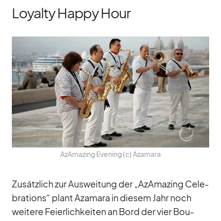
Loyalty Happy Hour
AzAma­zing Evening (c) Aza­mara
Zu­sätz­lich zur Aus­wei­tung der „AzAma­zing Ce­le­
bra­ti­ons“ plant Aza­mara in die­sem Jahr noch
wei­tere Fei­er­lich­kei­ten an Bord der vier Bou­