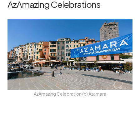
AzAmazing Celebrations
AzAma­zing Ce­le­bra­tion (c) Aza­mara