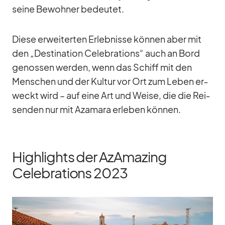
seine Be­woh­ner be­deu­tet.
Diese er­wei­ter­ten Er­leb­nisse kön­nen aber mit
den „De­sti­na­tion Ce­le­bra­ti­ons“ auch an Bord
ge­nos­sen wer­den, wenn das Schiff mit den
Men­schen und der Kul­tur vor Ort zum Le­ben er­
weckt wird – auf eine Art und Weise, die die Rei­
sen­den nur mit Aza­mara er­le­ben kön­nen.
Highlights der AzAmazing
Celebrations 2023