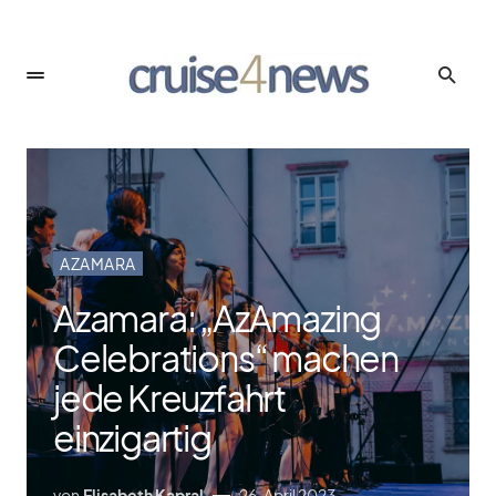
AZAMARA
Azamara: „AzAmazing
Celebrations“ machen
jede Kreuzfahrt
einzigartig
von
Elisabeth Kapral
26. April 2023