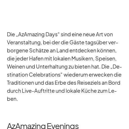
Die „AzAma­zing Days“ sind eine neue Art von
Ver­an­stal­tung, bei der die Gäste tags­über ver­
bor­gene Schätze an Land ent­de­cken kön­nen,
die je­der Ha­fen mit lo­ka­len Mu­si­kern, Spei­sen,
Wei­nen und Un­ter­hal­tung zu bie­ten hat. Die „De­
sti­na­tion Ce­le­bra­ti­ons“ wie­derum er­we­cken die
Tra­di­tio­nen und das Erbe des Rei­se­ziels an Bord
durch Live-Auf­tritte und lo­kale Kü­che zum Le­
ben.
AzAmazing Evenings