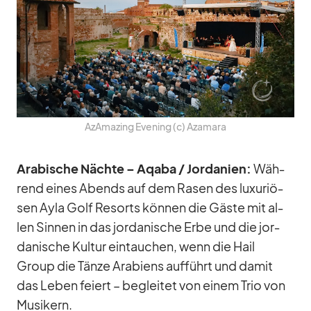
AzAma­zing Evening (c) Aza­mara
Ara­bi­sche Nächte – Aqaba /​ Jor­da­nien:
Wäh­
rend ei­nes Abends auf dem Ra­sen des lu­xu­riö­
sen Ayla Golf Re­sorts kön­nen die Gäste mit al­
len Sin­nen in das jor­da­ni­sche Erbe und die jor­
da­ni­sche Kul­tur ein­tau­chen, wenn die Hail
Group die Tänze Ara­bi­ens auf­führt und da­mit
das Le­ben fei­ert – be­glei­tet von ei­nem Trio von
Mu­si­kern.