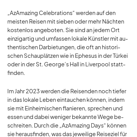
„AzAma­zing Ce­le­bra­ti­ons“ wer­den auf den
meis­ten Rei­sen mit sie­ben oder mehr Näch­ten
kos­ten­los an­ge­bo­ten. Sie sind an je­dem Ort
ein­zig­ar­tig und um­fas­sen lo­kale Künst­ler mit au­
then­ti­schen Dar­bie­tun­gen, die oft an his­to­ri­
schen Schau­plät­zen wie in Ephe­sus in der Tür­kei
oder in der St. George’s Hall in Li­ver­pool statt­
fin­den.
Im Jahr 2023 wer­den die Rei­sen­den noch tie­fer
in das lo­kale Le­ben ein­tau­chen kön­nen, in­dem
sie mit Ein­hei­mi­schen fla­nie­ren, spre­chen und
es­sen und da­bei we­ni­ger be­kannte Wege be­
schrei­ten. Durch die „AzAma­zing Days“ kön­nen
sie her­aus­fin­den, was das je­wei­lige Rei­se­ziel für