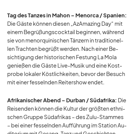
Tag des Tan­zes in Ma­hon – Me­norca /​ Spa­nien:
Die Gäste kön­nen die­sen „AzAma­zing Day“ mit
ei­nem Be­grü­ßungs­cock­tail be­gin­nen, wäh­rend
sie von me­nor­qui­ni­schen Tän­zern in tra­di­tio­nel­
len Trach­ten be­grüßt wer­den. Nach ei­ner Be­
sich­ti­gung der his­to­ri­schen Fes­tung La Mola
ge­nie­ßen die Gäste Live-Mu­sik und eine Kost­
probe lo­ka­ler Köst­lich­kei­ten, be­vor der Be­such
mit ei­ner fes­seln­den Rei­ter­show en­det.
Afri­ka­ni­scher Abend – Dur­ban /​ Süd­afrika:
Die
Rei­sen­den kön­nen die Kul­tur der größ­ten eth­ni­
schen Gruppe Süd­afri­kas – des Zulu-Stam­mes
– bei ei­ner fes­seln­den Auf­füh­rung im Sta­tion Au­
di­to­rium mit Ge­sang, Tanz und Ge­schich­ten