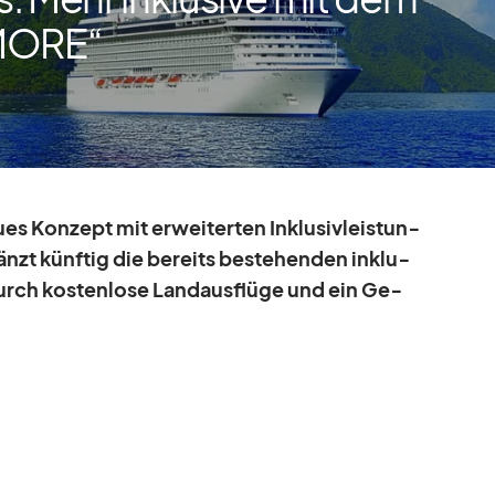
 MORE“
s Kon­zept mit er­wei­ter­ten In­klu­siv­leis­tun­
zt künf­tig die be­reits be­stehen­den in­klu­
durch kos­ten­lose Land­aus­flüge und ein Ge­