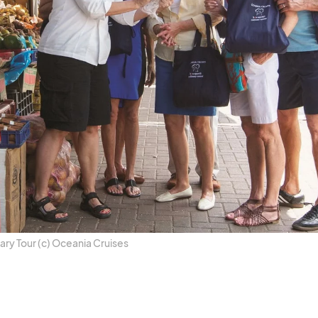
nary Tour (c) Ocea­nia Crui­ses