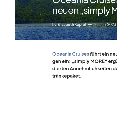
neuen „simply
by
Elisabeth Kapral
28. Juni 2023
Ocea­nia Crui­ses
führt ein neue
gen ein: „sim­ply MORE“ er­gän
dier­ten An­nehm­lich­kei­ten 
trän­ke­pa­ket.