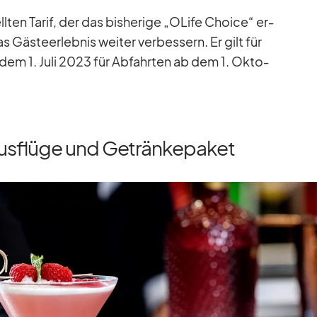
­ten Ta­rif, der das bis­he­rige „OLife Choice“ er­
as Gäs­te­er­leb­nis wei­ter ver­bes­sern. Er gilt für
 dem 1. Juli 2023 für Ab­fahr­ten ab dem 1. Ok­to­
usflüge und Getränkepaket