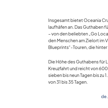
Ins­ge­samt bie­tet Ocea­nia C
lauf­hä­fen an. Das Gut­ha­ben f
– von den be­lieb­ten „Go Loca
den Men­schen am Ziel­ort im V
Blueprints“-Touren, die hin­ter 
Die Höhe des Gut­ha­bens für La
Kreuz­fahrt und reicht von 600 
sie­ben bis neun Ta­gen bis zu 1
von 31 bis 35 Ta­gen.
de