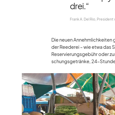
drei.“
Frank A. Del Rio, Pre­si­dent
Die neuen An­nehm­lich­kei­ten gel
der Ree­de­rei – wie etwa das Spe
Re­ser­vie­rungs­ge­bühr oder zu­
schungs­ge­tränke, 24-Stun­den-