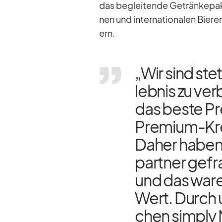
das be­glei­tende Ge­trän­ke­pa
nen und in­ter­na­tio­na­len Bie
ern.
„Wir sind ste
leb­nis zu ver
das beste Prei
Pre­mium-Kreu
Da­her ha­ben
part­ner ge­f
und das wa­re
Wert. Durch 
chen sim­ply 