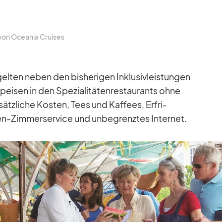
 von Ocea­nia Crui­ses
­ten ne­ben den bis­he­ri­gen In­klu­siv­leis­tun­gen
i­sen in den Spe­zia­li­tä­ten­re­stau­rants ohne
sätz­li­che Kos­ten, Tees und Kaf­fees, Er­fri­
Zim­mer­ser­vice und un­be­grenz­tes In­ter­net.