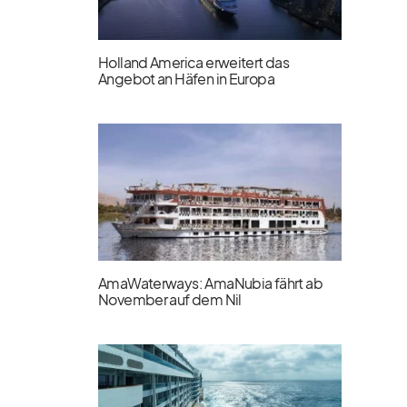
Holland America erweitert das
Angebot an Häfen in Europa
AmaWaterways: AmaNubia fährt ab
November auf dem Nil