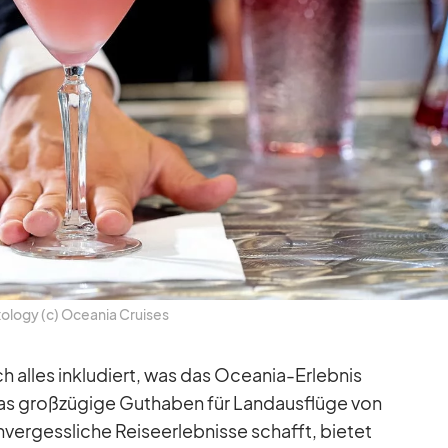
ology (c) Ocea­nia Crui­ses
 al­les in­klu­diert, was das Ocea­nia-Er­leb­nis
das groß­zü­gige Gut­ha­ben für Land­aus­flüge von
er­gess­li­che Rei­se­er­leb­nisse schafft, bie­tet