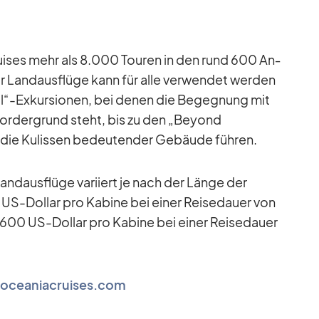
rui­ses mehr als 8.000 Tou­ren in den rund 600 An­
ür Land­aus­flüge kann für alle ver­wen­det wer­den
l“-Exkursionen, bei de­nen die Be­geg­nung mit
or­der­grund steht, bis zu den „Bey­ond
die Ku­lis­sen be­deu­ten­der Ge­bäude füh­ren.
nd­aus­flüge va­ri­iert je nach der Länge der
US-Dol­lar pro Ka­bine bei ei­ner Rei­se­dauer von
.600 US-Dol­lar pro Ka­bine bei ei­ner Rei­se­dauer
.oceaniacruises.com