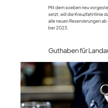
Mit dem so­eben neu vor­ge­stell
setzt, will die Kreuz­fahrt­li­nie d
alle neuen Re­ser­vie­run­gen ab
ber 2023.
Guthaben für Landa