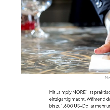
Mix
Mit „sim­ply MORE“ ist prak­tisch
ein­zig­ar­tig macht. Wäh­rend 
bis zu 1.600 US-Dol­lar mehr un­v