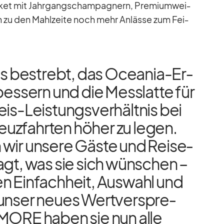
­ket mit Jahr­gangs­cham­pa­gnern, Pre­mi­um­wei­
­ren zu den Mahl­zeite noch mehr An­lässe zum Fei­
ts be­strebt, das Ocea­nia-Er­
­bes­sern und die Mess­latte für
s-Leis­tungs­ver­hält­nis bei
z­fahr­ten hö­her zu le­gen.
 wir un­sere Gäste und Rei­se­
ragt, was sie sich wün­schen –
n Ein­fach­heit, Aus­wahl und
un­ser neues Wert­ver­spre­
MORE ha­ben sie nun alle