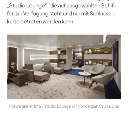
„Stu­dio Lounge“, die auf aus­ge­wähl­ten Schif­
fen zur Ver­fü­gung steht und nur mit Schlüs­sel­
karte be­tre­ten wer­den kann.
Nor­we­gian Prima /​ Stu­dio Lounge (c) Nor­we­gian Cruise Line