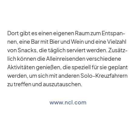
Dort gibt es ei­nen ei­ge­nen Raum zum Ent­span­
nen, eine Bar mit Bier und Wein und eine Viel­zahl
von Snacks, die täg­lich ser­viert wer­den. Zu­sätz­
lich kön­nen die Al­lein­rei­sen­den ver­schie­dene
Ak­ti­vi­tä­ten ge­nie­ßen, die spe­zi­ell für sie ge­plant
wer­den, um sich mit an­de­ren Solo-Kreuz­fah­rern
zu tref­fen und aus­zu­tau­schen.
www.ncl.com