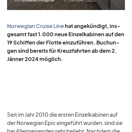
Nor­we­gian Cruise Line
hat an­ge­kün­digt, ins­
ge­samt fast 1.000 neue Ein­zel­ka­bi­nen auf den
19 Schif­fen der Flotte ein­zu­füh­ren. Bu­chun­
gen sind be­reits für Kreuz­fahr­ten ab dem 2.
Jän­ner 2024 mög­lich.
Seit im Jahr 2010 die ers­ten Ein­zel­ka­bi­nen auf
der Nor­we­gian Epic ein­ge­führt wur­den, sind sie
bei Al­lein­rei­sen­den sehr be­liebt. Nach­dem die