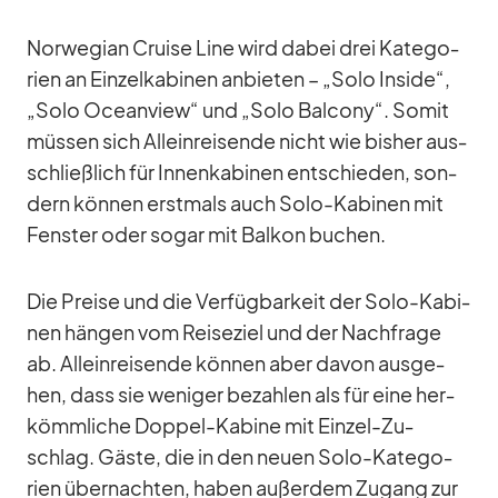
Nor­we­gian Cruise Line wird da­bei drei Ka­te­go­
rien an Ein­zel­ka­bi­nen an­bie­ten – „Solo In­side“,
„Solo Oce­an­view“ und „Solo Bal­c­ony“. So­mit
müs­sen sich Al­lein­rei­sende nicht wie bis­her aus­
schließ­lich für In­nen­ka­bi­nen ent­schie­den, son­
dern kön­nen erst­mals auch Solo-Ka­bi­nen mit
Fens­ter oder so­gar mit Bal­kon bu­chen.
Die Preise und die Ver­füg­bar­keit der Solo-Ka­bi­
nen hän­gen vom Rei­se­ziel und der Nach­frage
ab. Al­lein­rei­sende kön­nen aber da­von aus­ge­
hen, dass sie we­ni­ger be­zah­len als für eine her­
kömm­li­che Dop­pel-Ka­bine mit Ein­zel-Zu­
schlag. Gäste, die in den neuen Solo-Ka­te­go­
rien über­nach­ten, ha­ben au­ßer­dem Zu­gang zur