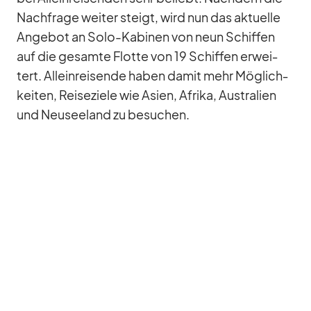
Nach­frage wei­ter steigt, wird nun das ak­tu­elle
An­ge­bot an Solo-Ka­bi­nen von neun Schif­fen
auf die ge­samte Flotte von 19 Schif­fen er­wei­
tert. Al­lein­rei­sende ha­ben da­mit mehr Mög­lich­
kei­ten, Rei­se­ziele wie Asien, Afrika, Aus­tra­lien
und Neu­see­land zu be­su­chen.