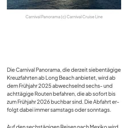
Car­ni­val Pan­orama (c) Car­ni­val Cruise Line
Die Car­ni­val Pan­orama, die der­zeit sie­ben­tä­gige
Kreuz­fahr­ten ab Long Beach an­bie­tet, wird ab
dem Früh­jahr 2025 ab­wech­selnd sechs- und
acht­tä­gige Rou­ten be­fah­ren, die ab so­fort bis
zum Früh­jahr 2026 buch­bar sind. Die Ab­fahrt er­
folgt da­bei im­mer sams­tags oder sonn­tags.
Auf den sechs­tä­gi­gen Rei­sen nach Me­xiko wird