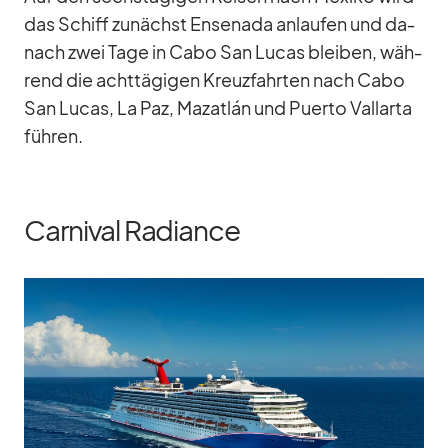
das Schiff zu­nächst En­senada an­lau­fen und da­
nach zwei Tage in Cabo San Lu­cas blei­ben, wäh­
rend die acht­tä­gi­gen Kreuz­fahr­ten nach Cabo
San Lu­cas, La Paz, Ma­zat­lán und Pu­erto Vall­arta
füh­ren.
Carnival Radiance