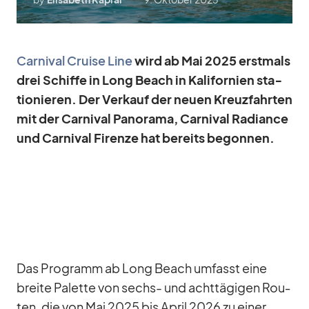
Car­ni­val Cruise Line
wird ab Mai 2025 erst­mals
drei Schiffe in Long Beach in Ka­li­for­nien sta­
tio­nie­ren. Der Ver­kauf der neuen Kreuz­fahr­ten
mit der Car­ni­val Pan­orama, Car­ni­val Ra­di­ance
und Car­ni­val Firenze hat be­reits be­gon­nen.
Das Pro­gramm ab Long Beach um­fasst eine
breite Pa­lette von sechs- und acht­tä­gi­gen Rou­
ten, die von Mai 2025 bis April 2026 zu ei­ner