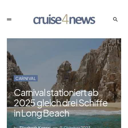
CARNIVAL
Carnival stationiert ab
2025 gleich drei Schiffe
in Long Beach
by
Elisabeth Kapral
9. Oktober 2023