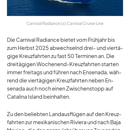
Car­ni­val Ra­di­ance (c) Car­ni­val Cruise Line
Die Car­ni­val Ra­di­ance bie­tet vom Früh­jahr bis
zum Herbst 2025 ab­wech­selnd drei- und vier­tä­
gige Kreuz­fahr­ten zu fast 50 Ter­mi­nen an. Die
drei­tä­gi­gen Wo­chen­end-Kreuz­fahr­ten star­ten
im­mer frei­tags und füh­ren nach En­senada, wäh­
rend die vier­tä­gi­gen Kreuz­fahr­ten ne­ben En­
senada auch noch ei­nen Zwi­schen­stopp auf
Ca­ta­lina Is­land be­inhal­ten.
Zu den be­lieb­ten Land­aus­flü­gen auf den Kreuz­
fahr­ten zur me­xi­ka­ni­schen Ri­viera und nach Baja