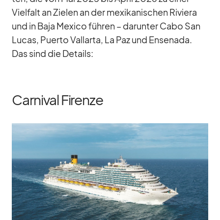
Viel­falt an Zie­len an der me­xi­ka­ni­schen Ri­viera
und in Baja Me­xico füh­ren – dar­un­ter Cabo San
Lu­cas, Pu­erto Vall­arta, La Paz und En­senada.
Das sind die De­tails:
Carnival Firenze