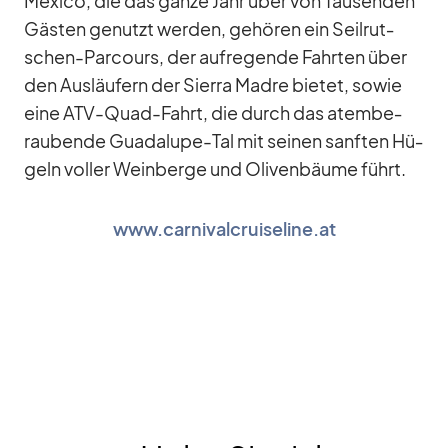
Me­xico, die das ganze Jahr über von Tau­sen­den
Gäs­ten ge­nutzt wer­den, ge­hö­ren ein Seil­rut­
schen-Par­cours, der auf­re­gende Fahr­ten über
den Aus­läu­fern der Si­erra Madre bie­tet, so­wie
eine ATV-Quad-Fahrt, die durch das atem­be­
rau­bende Gua­d­a­lupe-Tal mit sei­nen sanf­ten Hü­
geln vol­ler Wein­berge und Oli­ven­bäume führt.
www.carnivalcruiseline.at