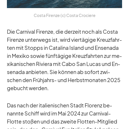
Costa Firenze (c) Costa Cro­ciere
Die Car­ni­val Firenze, die der­zeit noch als Costa
Firenze un­ter­wegs ist, wird vier­tä­gige Kreuz­fahr­
ten mit Stopps in Ca­ta­lina Is­land und En­senada
in Me­xiko so­wie fünf­tä­gige Kreuz­fahr­ten zur me­
xi­ka­ni­schen Ri­viera mit Cabo San Lu­cas und En­
senada an­bie­ten. Sie kön­nen ab so­fort zwi­
schen den Früh­jahrs- und Herbst­mo­na­ten 2025
ge­bucht wer­den.
Das nach der ita­lie­ni­schen Stadt Flo­renz be­
nannte Schiff wird im Mai 2024 zur Car­ni­val-
Flotte sto­ßen und das zweite Flot­ten-Mit­glied