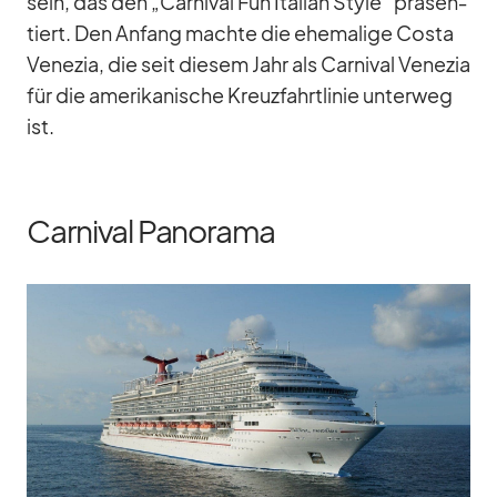
sein, das den „Car­ni­val Fun Ita­lian Style“ prä­sen­
tiert. Den An­fang machte die ehe­ma­lige Costa
Ve­ne­zia, die seit die­sem Jahr als Car­ni­val Ve­ne­zia
für die ame­ri­ka­ni­sche Kreuz­fahrt­li­nie un­ter­weg
ist.
Carnival Panorama