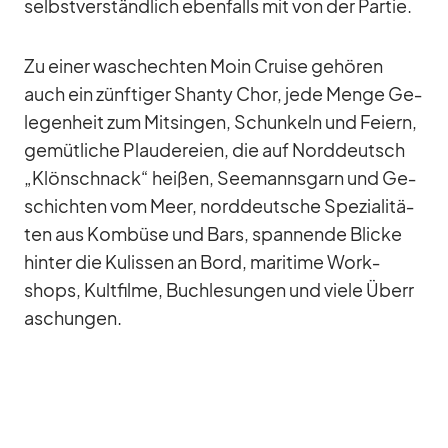
selbst­ver­ständ­lich eben­falls mit von der Par­tie.
Zu ei­ner wasch­ech­ten Moin Cruise ge­hö­ren
auch ein zünf­ti­ger Shanty Chor, jede Menge Ge­
le­gen­heit zum Mit­sin­gen, Schun­keln und Fei­ern,
ge­müt­li­che Plau­de­reien, die auf Nord­deutsch
„Klön­schnack“ hei­ßen, See­manns­garn und Ge­
schich­ten vom Meer, nord­deut­sche Spe­zia­li­tä­
ten aus Kom­büse und Bars, span­nende Bli­cke
hin­ter die Ku­lis­sen an Bord, ma­ri­time Work­
shops, Kult­filme, Buch­le­sun­gen und viele Über­r
a­schun­gen.