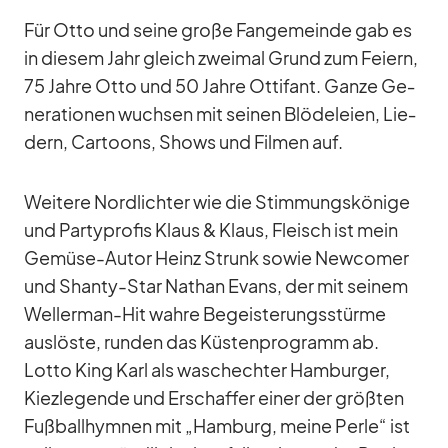
Für Otto und seine große Fan­ge­meinde gab es
in die­sem Jahr gleich zwei­mal Grund zum Fei­ern,
75 Jahre Otto und 50 Jahre Ot­ti­fant. Ganze Ge­
ne­ra­tio­nen wuch­sen mit sei­nen Blö­de­leien, Lie­
dern, Car­toons, Shows und Fil­men auf.
Wei­tere Nord­lich­ter wie die Stim­mungs­kö­nige
und Par­ty­pro­fis Klaus & Klaus, Fleisch ist mein
Ge­müse-Au­tor Heinz Strunk so­wie New­co­mer
und Shanty-Star Na­than Evans, der mit sei­nem
Wel­ler­man-Hit wahre Be­geis­te­rungs­stürme
aus­löste, run­den das Küs­ten­pro­gramm ab.
Lotto King Karl als wasch­ech­ter Ham­bur­ger,
Kiez­le­gende und Er­schaf­fer ei­ner der größ­ten
Fuß­ball­hym­nen mit „Ham­burg, meine Perle“ ist