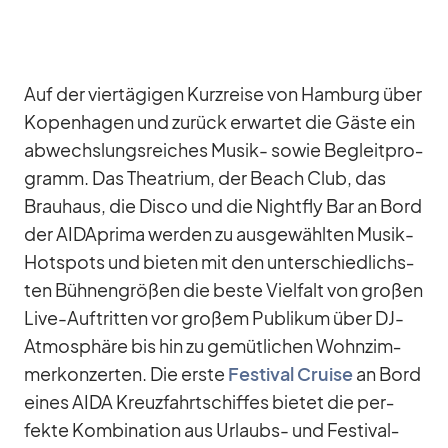
Auf der vier­tä­gi­gen Kurz­reise von Ham­burg über
Ko­pen­ha­gen und zu­rück er­war­tet die Gäste ein
ab­wechs­lungs­rei­ches Mu­sik- so­wie Be­gleit­pro­
gramm. Das Thea­trium, der Beach Club, das
Brau­haus, die Disco und die Night­fly Bar an Bord
der AID­A­prima wer­den zu aus­ge­wähl­ten Mu­sik-
Hot­spots und bie­ten mit den un­ter­schied­lichs­
ten Büh­nen­grö­ßen die beste Viel­falt von gro­ßen
Live-Auf­trit­ten vor gro­ßem Pu­bli­kum über DJ-
At­mo­sphäre bis hin zu ge­müt­li­chen Wohn­zim­
mer­kon­zer­ten. Die erste
Fes­ti­val Cruise
an Bord
ei­nes AIDA Kreuz­fahrt­schif­fes bie­tet die per­
fekte Kom­bi­na­tion aus Ur­laubs- und Fes­ti­val­