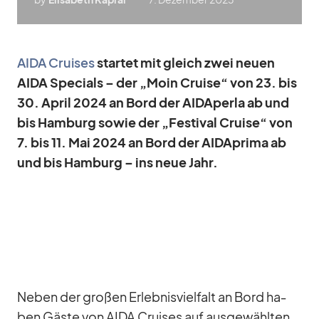
AIDA Crui­ses
star­tet mit gleich zwei neuen
AIDA Spe­cials – der „Moin Cruise“ von 23. bis
30. April 2024 an Bord der AID­A­perla ab und
bis Ham­burg so­wie der „Fes­ti­val Cruise“ von
7. bis 11. Mai 2024 an Bord der AID­A­prima ab
und bis Ham­burg – ins neue Jahr.
Ne­ben der gro­ßen Er­leb­nis­viel­falt an Bord ha­
ben Gäste von AIDA Crui­ses auf aus­ge­wähl­ten