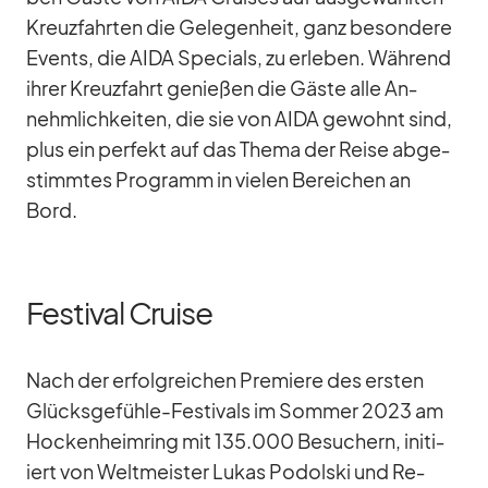
Kreuz­fahr­ten die Ge­le­gen­heit, ganz be­son­dere
Events, die AIDA Spe­cials, zu er­le­ben. Wäh­rend
ih­rer Kreuz­fahrt ge­nie­ßen die Gäste alle An­
nehm­lich­kei­ten, die sie von AIDA ge­wohnt sind,
plus ein per­fekt auf das Thema der Reise ab­ge­
stimm­tes Pro­gramm in vie­len Be­rei­chen an
Bord.
Festival Cruise
Nach der er­folg­rei­chen Pre­miere des ers­ten
Glücks­ge­fühle-Fes­ti­vals im Som­mer 2023 am
Ho­cken­heim­ring mit 135.000 Be­su­chern, in­iti­
iert von Welt­meis­ter Lu­kas Po­dol­ski und Re­