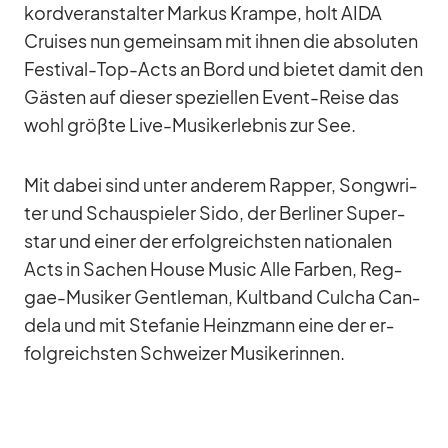
kord­ver­an­stal­ter Mar­kus Krampe, holt AIDA
Crui­ses nun ge­mein­sam mit ih­nen die ab­so­lu­ten
Fes­ti­val-Top-Acts an Bord und bie­tet da­mit den
Gäs­ten auf die­ser spe­zi­el­len Event-Reise das
wohl größte Live-Mu­sik­erleb­nis zur See.
Mit da­bei sind un­ter an­de­rem Rap­per, Song­wri­
ter und Schau­spie­ler Sido, der Ber­li­ner Su­per­
star und ei­ner der er­folg­reichs­ten na­tio­na­len
Acts in Sa­chen House Mu­sic Alle Far­ben, Reg­
gae-Mu­si­ker Gen­tle­man, Kult­band Cul­cha Can­
dela und mit Ste­fa­nie Heinz­mann eine der er­
folg­reichs­ten Schwei­zer Mu­si­ke­rin­nen.