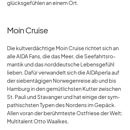
glücks­ge­füh­len an ei­nem Ort.
Moin Cruise
Die kult­ver­däch­tige Moin Cruise rich­tet sich an
alle AIDA Fans, die das Meer, die See­fahrts­ro­
man­tik und das nord­deut­sche Le­bens­ge­fühl
lie­ben. Da­für ver­wan­delt sich die AID­A­perla auf
der sie­ben­tä­gi­gen Nor­we­gen­reise ab und bis
Ham­burg in den ge­müt­lichs­ten Kut­ter zwi­schen
St. Pauli und Sta­van­ger und hat ei­nige der sym­
pa­thischs­ten Ty­pen des Nor­dens im Ge­päck.
Al­len voran der be­rühm­teste Ost­friese der Welt:
Mul­ti­ta­lent Otto Waal­kes.