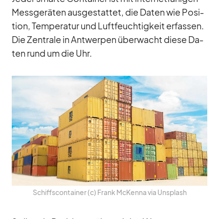
Mess­ge­rä­ten aus­ge­stat­tet, die Da­ten wie Po­si­
tion, Tem­pe­ra­tur und Luft­feuch­tig­keit er­fas­sen.
Die Zen­trale in Ant­wer­pen über­wacht diese Da­
ten rund um die Uhr.
Schiffs­con­tai­ner (c) Frank McKenna via Un­s­plash