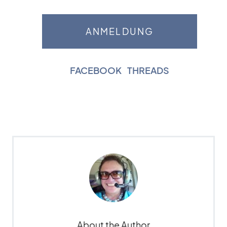
FACEBOOK
|
THREADS
About the Author