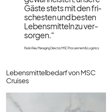
Gäste stets mit den fri­
sches­ten und bes­ten
Le­bens­mit­teln zu ver­
sor­gen.“
Paolo Raia, Ma­na­ging Di­rec­tor, MSC Pro­cu­re­ment & Lo­gi­stics
Lebensmittelbedarf von MSC
Cruises