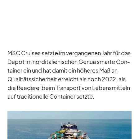
MSC Crui­ses setzte im ver­gan­ge­nen Jahr für das
De­pot im nord­ita­lie­ni­schen Ge­nua smarte Con­
tai­ner ein und hat da­mit ein hö­he­res Maß an
Qua­li­täts­si­cher­heit er­reicht als noch 2022, als
die Ree­de­rei beim Trans­port von Le­bens­mit­teln
auf tra­di­tio­nelle Con­tai­ner setzte.