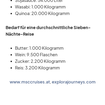
So­ja­sauce: 54.000 Li­ter
Wa­sabi: 1.000 Ki­lo­gramm
Qui­noa: 20.000 Ki­lo­gramm
Be­darf für eine durch­schnitt­li­che Sie­ben-
Nächte-Reise
But­ter: 1.000 Ki­lo­gramm
Wein: 9.500 Fla­schen
Zu­cker: 2.200 Ki­lo­gramm
Reis: 3.200 Ki­lo­gramm
www.msccruises.at
,
explorajourneys.com