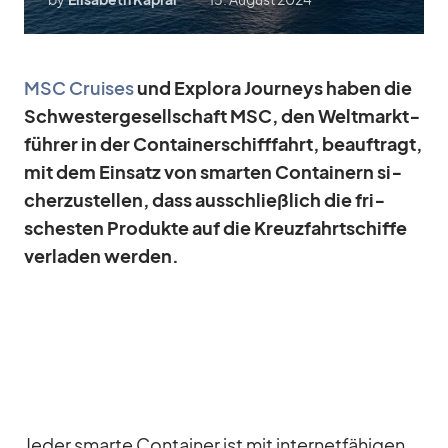
MSC Crui­ses
und Ex­plora Jour­neys ha­ben die
Schwes­ter­ge­sell­schaft MSC, den Welt­markt­
füh­rer in der Con­tai­ner­schiff­fahrt, be­auf­tragt,
mit dem Ein­satz von smar­ten Con­tai­nern si­
cher­zu­stel­len, dass aus­schließ­lich die fri­
sches­ten Pro­dukte auf die Kreuz­fahrt­schiffe
ver­la­den wer­den.
Je­der smarte Con­tai­ner ist mit in­ter­net­fä­hi­gen