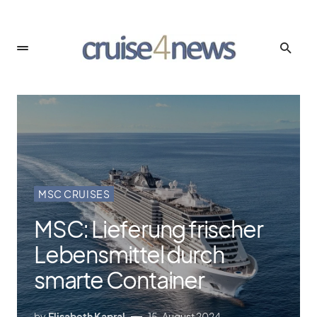
MSC CRUISES
MSC: Lieferung frischer
Lebensmittel durch
smarte Container
by
Elisabeth Kapral
15. August 2024