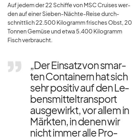
Auf je­dem der 22 Schiffe von MSC Crui­ses wer­
den auf ei­ner Sie­ben-Nächte-Reise durch­
schnitt­lich 22.500 Ki­lo­gramm fri­sches Obst, 20
Ton­nen Ge­müse und etwa 5.400 Ki­lo­gramm
Fisch ver­braucht.
„Der Ein­satz von smar­
ten Con­tai­nern hat sich
sehr po­si­tiv auf den Le­
bens­mit­tel­trans­port
aus­ge­wirkt, vor al­lem in
Märk­ten, in de­nen wir
nicht im­mer alle Pro­