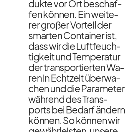
dukte vor Ort be­schaf­
fen kön­nen. Ein wei­te­
rer gro­ßer Vor­teil der
smar­ten Con­tai­ner ist,
dass wir die Luft­feuch­
tig­keit und Tem­pe­ra­tur
der trans­por­tier­ten Wa­
ren in Echt­zeit über­wa­
chen und die Pa­ra­me­ter
wäh­rend des Trans­
ports bei Be­darf än­dern
kön­nen. So kön­nen wir
ge­währ­leis­ten, un­sere