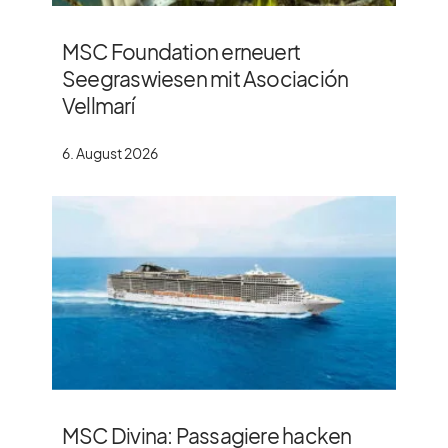
MSC Foundation erneuert
Seegraswiesen mit Asociación
Vellmarí
6. August 2026
MSC Divina: Passagiere hacken