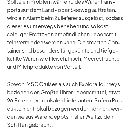
Sollte ein Pro­blem wäh­rend des Wa­ren­trans­
ports auf dem Land- oder See­weg auf­tre­ten,
wird ein Alarm beim Zu­lie­fe­rer aus­ge­löst, so­dass
die­ser es un­ter­wegs be­he­ben und so kost­
spie­li­ger Er­satz von emp­find­li­chen Le­bens­mit­
teln ver­mie­den wer­den kann. Die smar­ten Con­
tai­ner sind be­son­ders für ge­kühlte und tief­ge­
kühlte Wa­ren wie Fleisch, Fisch, Mee­res­früchte
und Milch­pro­dukte von Vor­teil.
So­wohl MSC Crui­ses als auch Ex­plora Jour­neys
be­zie­hen den Groß­teil ih­rer Le­bens­mit­tel, etwa
96 Pro­zent, von lo­ka­len Lie­fe­ran­ten. So­fern Pro­
dukte nicht lo­kal be­zo­gen wer­den kön­nen, wer­
den sie aus Wa­ren­de­pots in al­ler Welt zu den
Schif­fen ge­bracht.