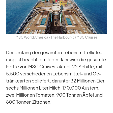
MSC World Ame­rica /​ The Har­bour (c) MSC Crui­ses
Der Um­fang der ge­sam­ten Le­bens­mit­tel­lie­fe­
rung ist be­acht­lich. Je­des Jahr wird die ge­samte
Flotte von MSC Crui­ses, ak­tu­ell 22 Schiffe, mit
5.500 ver­schie­de­nen Le­bens­mit­tel- und Ge­
trän­ke­ar­ten be­lie­fert, dar­un­ter 32 Mil­lio­nen Eier,
sechs Mil­lio­nen Li­ter Milch, 170.000 Aus­tern,
zwei Mil­lio­nen To­ma­ten, 900 Ton­nen Äp­fel und
800 Ton­nen Zi­tro­nen.