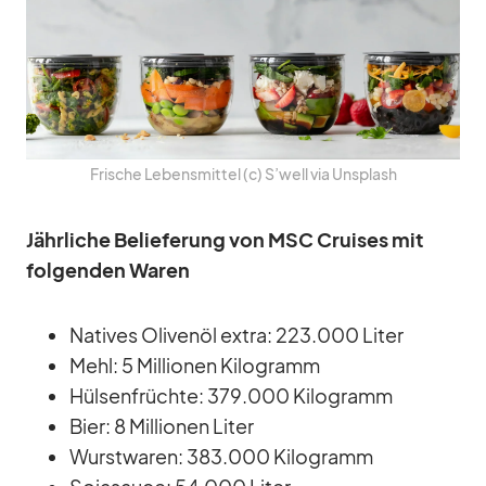
Fri­sche Le­bens­mit­tel (c) S’­well via Un­s­plash
Jähr­li­che Be­lie­fe­rung von MSC Crui­ses mit
fol­gen­den Wa­ren
Na­ti­ves Oli­venöl ex­tra: 223.000 Li­ter
Mehl: 5 Mil­lio­nen Ki­lo­gramm
Hül­sen­früchte: 379.000 Ki­lo­gramm
Bier: 8 Mil­lio­nen Li­ter
Wurst­wa­ren: 383.000 Ki­lo­gramm