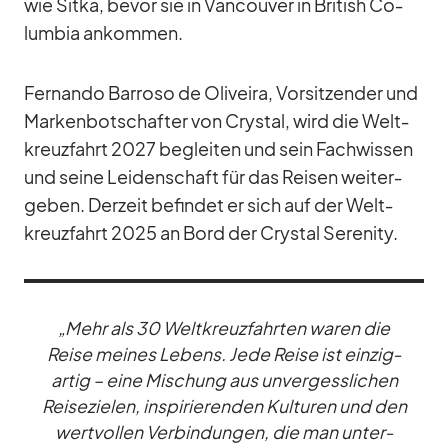
wie Sitka, be­vor sie in Van­cou­ver in Bri­tish Co­
lum­bia an­kom­men.
Fer­nando Bar­roso de Oli­veira, Vor­sit­zen­der und
Mar­ken­bot­schaf­ter von Crys­tal, wird die Welt­
kreuz­fahrt 2027 be­glei­ten und sein Fach­wis­sen
und seine Lei­den­schaft für das Rei­sen wei­ter­
ge­ben. Der­zeit be­fin­det er sich auf der Welt­
kreuz­fahrt 2025 an Bord der Crys­tal Se­re­nity.
„Mehr als 30 Welt­kreuz­fahr­ten wa­ren die
Reise mei­nes Le­bens. Jede Reise ist ein­zig­
ar­tig – eine Mi­schung aus un­ver­gess­li­chen
Rei­se­zie­len, in­spi­rie­ren­den Kul­tu­ren und den
wert­vol­len Ver­bin­dun­gen, die man un­ter­