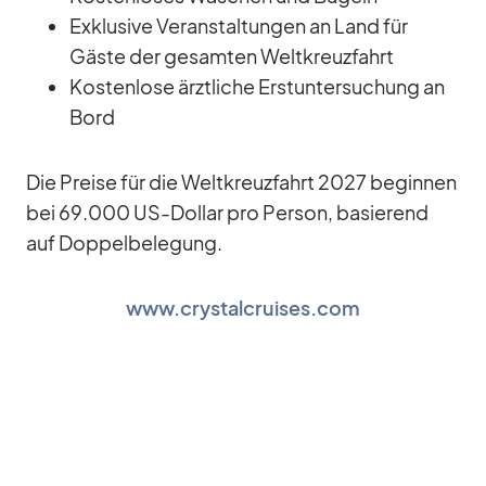
Ex­klu­sive Ver­an­stal­tun­gen an Land für
Gäste der ge­sam­ten Welt­kreuz­fahrt
Kos­ten­lose ärzt­li­che Erst­un­ter­su­chung an
Bord
Die Preise für die Welt­kreuz­fahrt 2027 be­gin­nen
bei 69.000 US-Dol­lar pro Per­son, ba­sie­rend
auf Dop­pel­be­le­gung.
www.crystalcruises.com