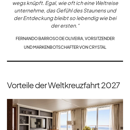
wegs knüpft. Egal, wie oft ich eine Welt­reise
un­ter­nehme, das Ge­fühl des Stau­nens und
der Ent­de­ckung bleibt so le­ben­dig wie bei
der ers­ten.“
FER­NANDO BAR­ROSO DE OLI­VEIRA, VOR­SIT­ZEN­DER
UND MAR­KEN­BOT­SCHAF­TER VON CRYS­TAL
Vorteile der Weltkreuzfahrt 2027