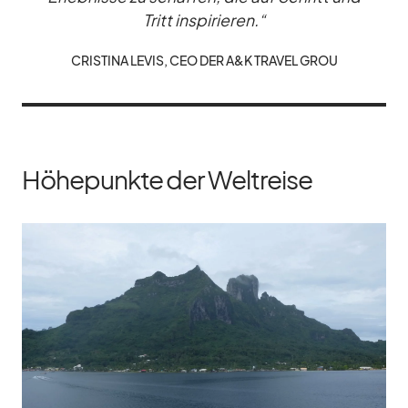
Tritt in­spi­rie­ren.“
CRIS­TINA LE­VIS, CEO DER A&K TRA­VEL GROU
Höhepunkte der Weltreise