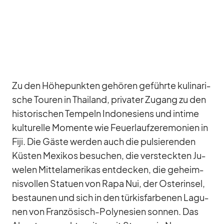
Zu den Hö­he­punk­ten ge­hö­ren ge­führte ku­li­na­ri­
sche Tou­ren in Thai­land, pri­va­ter Zu­gang zu den
his­to­ri­schen Tem­peln In­do­ne­si­ens und in­time
kul­tu­relle Mo­mente wie Feu­er­lauf­ze­re­mo­nien in
Fiji. Die Gäste wer­den auch die pul­sie­ren­den
Küs­ten Me­xi­kos be­su­chen, die ver­steck­ten Ju­
we­len Mit­tel­ame­ri­kas ent­de­cken, die ge­heim­
nis­vol­len Sta­tuen von Rapa Nui, der Os­ter­in­sel,
be­stau­nen und sich in den tür­kis­far­be­nen La­gu­
nen von Fran­zö­sisch-Po­ly­ne­sien son­nen. Das