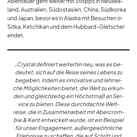
Aben­teuer geht wei­ter mit Stopps in Neu­see­
land, Aus­tra­lien, Süd­ost­asien, China, Süd­ko­rea
und Ja­pan, be­vor es in Alaska mit Be­su­chen in
Sitka, Ket­chi­kan und dem Hub­bard-Glet­scher
en­det.
„Crys­tal de­fi­niert wei­ter­hin neu, was es be­
deu­tet, sich auf die Reise sei­nes Le­bens zu
be­ge­ben, in­dem es in­no­va­tive und lehr­rei­
che Mög­lich­kei­ten bie­tet, die Welt zu er­kun­
den und gleich­zei­tig ein Höchst­maß an Ser­
vice zu bie­ten. Diese durch­dachte Welt­
reise, die in Zu­sam­men­ar­beit mit Aber­crom­
bie & Kent ent­wi­ckelt wurde, ist ein Bei­spiel
für un­ser En­ga­ge­ment, au­ßer­ge­wöhn­li­che
Er­leb­nisse zu schaf­fen, die auf Schritt und