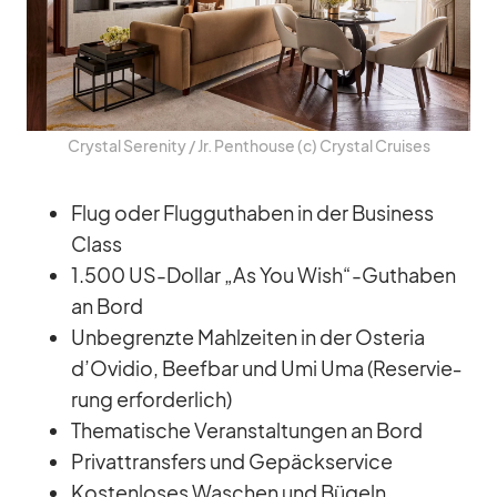
Crys­tal Se­re­nity /​ Jr. Pent­house (c) Crys­tal Crui­ses
Flug oder Flug­gut­ha­ben in der Busi­ness
Class
1.500 US-Dol­lar „As You Wish“-Guthaben
an Bord
Un­be­grenzte Mahl­zei­ten in der Os­te­ria
d’O­vi­dio, Beef­bar und Umi Uma (Re­ser­vie­
rung er­for­der­lich)
The­ma­ti­sche Ver­an­stal­tun­gen an Bord
Pri­vat­trans­fers und Ge­päck­ser­vice
Kos­ten­lo­ses Wa­schen und Bü­geln