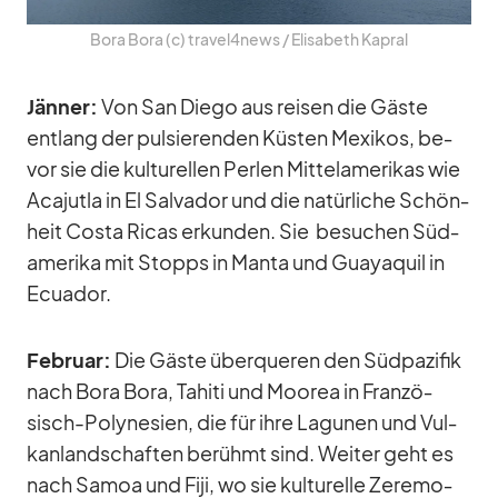
Bora Bora (c) travel4news /​ Eli­sa­beth Ka­pral
Jän­ner:
Von San Diego aus rei­sen die Gäste
ent­lang der pul­sie­ren­den Küs­ten Me­xi­kos, be­
vor sie die kul­tu­rel­len Per­len Mit­tel­ame­ri­kas wie
Aca­jutla in El Sal­va­dor und die na­tür­li­che Schön­
heit Costa Ri­cas er­kun­den. Sie be­su­chen Süd­
ame­rika mit Stopps in Manta und Gua­ya­quil in
Ecua­dor.
Fe­bruar:
Die Gäste über­que­ren den Süd­pa­zi­fik
nach Bora Bora, Ta­hiti und Moo­rea in Fran­zö­
sisch-Po­ly­ne­sien, die für ihre La­gu­nen und Vul­
kan­land­schaf­ten be­rühmt sind. Wei­ter geht es
nach Sa­moa und Fiji, wo sie kul­tu­relle Ze­re­mo­