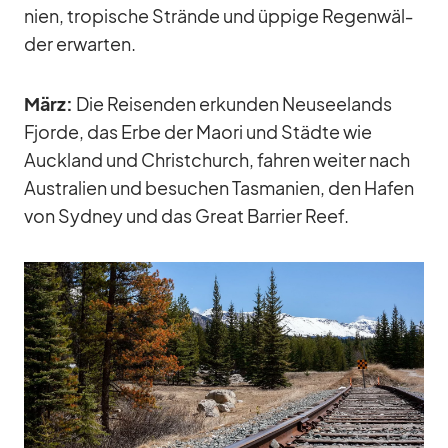
nien, tro­pi­sche Strände und üp­pige Re­gen­wäl­
der er­war­ten.
März:
Die Rei­sen­den er­kun­den Neu­see­lands
Fjorde, das Erbe der Maori und Städte wie
Auck­land und Christ­church, fah­ren wei­ter nach
Aus­tra­lien und be­su­chen Tas­ma­nien, den Ha­fen
von Syd­ney und das Great Bar­rier Reef.