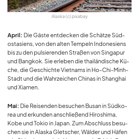
Alaska (c) pix­a­bay
April:
Die Gäste ent­de­cken die Schätze Süd­
ost­asi­ens, von den al­ten Tem­peln In­do­ne­si­ens
bis zu den pul­sie­ren­den Stra­ßen von Sin­ga­pur
und Bang­kok. Sie er­le­ben die thai­län­di­sche Kü­
che, die Ge­schichte Viet­nams in Ho-Chi-Minh-
Stadt und die Wahr­zei­chen Chi­nas in Shang­hai
und Xia­men.
Mai:
Die Rei­sen­den be­su­chen Busan in Süd­ko­
rea und er­kun­den an­schlie­ßend Hi­ro­shima,
Kobe und To­kio in Ja­pan. Zum Ab­schluss be­su­
chen sie in Alaska Glet­scher, Wäl­der und Hä­fen