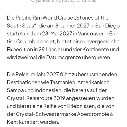
Crys­tal Se­re­nity (c) Crys­tal Crui­ses
Die Pa­ci­fic Rim World Cruise „Sto­ries of the
South Seas“, die am 8. Jän­ner 2027 in San Diego
star­tet und am 28. Mai 2027 in Van­cou­ver in Bri­
tish Co­lum­bia en­det, bie­tet eine un­ver­gess­li­che
Ex­pe­di­tion in 29 Län­der und vier Kon­ti­nente und
wird zwei­mal die Da­tums­grenze über­que­ren.
Die Reise im Jahr 2027 führt zu her­aus­ra­gen­den
De­sti­na­tio­nen wie Tas­ma­nien, Ame­ri­ka­nisch-
Sa­moa und In­do­ne­sien, die be­reits auf der
Crys­tal-Rei­se­route 2019 an­ge­steu­ert wur­den,
und bie­tet eine Reihe von Er­leb­nis­sen, die von
der Crys­tal-Schwes­ter­marke Aber­crom­bie &
Kent ku­ra­tiert wur­den.