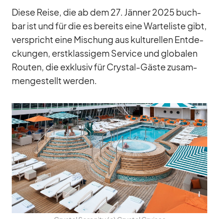
Diese Reise, die ab dem 27. Jän­ner 2025 buch­
bar ist und für die es be­reits eine War­te­liste gibt,
ver­spricht eine Mi­schung aus kul­tu­rel­len Ent­de­
ckun­gen, erst­klas­si­gem Ser­vice und glo­ba­len
Rou­ten, die ex­klu­siv für Crys­tal-Gäste zu­sam­
men­ge­stellt wer­den.