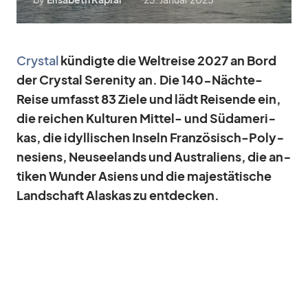
Crys­tal
kün­digte die Welt­reise 2027 an Bord
der Crys­tal Se­re­nity an. Die 140-Nächte-
Reise um­fasst 83 Ziele und lädt Rei­sende ein,
die rei­chen Kul­tu­ren Mit­tel- und Süd­ame­ri­
kas, die idyl­li­schen In­seln Fran­zö­sisch-Po­ly­
ne­si­ens, Neu­see­lands und Aus­tra­li­ens, die an­
ti­ken Wun­der Asi­ens und die ma­jes­tä­ti­sche
Land­schaft Alas­kas zu ent­de­cken.