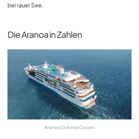
bei rauer See.
Die Aranoa in Zahlen
Ara­noa (c) Ara­nui Crui­ses