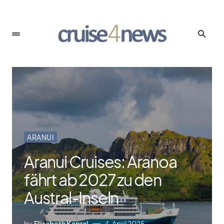
ARANUI
Aranui Cruises: Aranoa
fährt ab 2027 zu den
Austral-Inseln
by
Elisabeth Kapral
4. April 2025