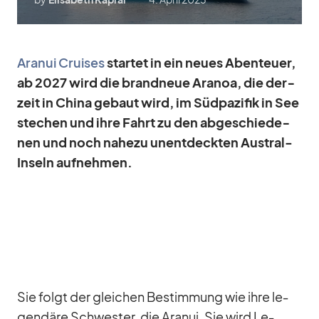
Ara­nui Crui­ses
star­tet in ein neues Aben­teuer,
ab 2027 wird die brand­neue Ara­noa, die der­
zeit in China ge­baut wird, im Süd­pa­zi­fik in See
ste­chen und ihre Fahrt zu den ab­ge­schie­de­
nen und noch na­hezu un­ent­deck­ten Aus­tral-
In­seln auf­neh­men.
Sie folgt der glei­chen Be­stim­mung wie ihre le­
gen­däre Schwes­ter, die Ara­nui. Sie wird Le­