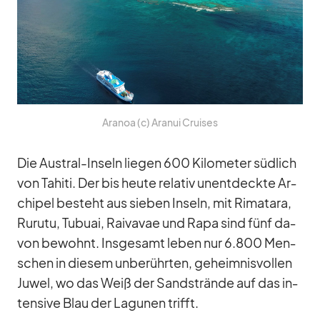
Ara­noa (c) Ara­nui Crui­ses
Die Aus­tral-In­seln lie­gen 600 Ki­lo­me­ter süd­lich
von Ta­hiti. Der bis heute re­la­tiv un­ent­deckte Ar­
chi­pel be­steht aus sie­ben In­seln, mit Ri­mat­ara,
Ru­rutu, Tu­buai, Rai­va­vae und Rapa sind fünf da­
von be­wohnt. Ins­ge­samt le­ben nur 6.800 Men­
schen in die­sem un­be­rühr­ten, ge­heim­nis­vol­len
Ju­wel, wo das Weiß der Sand­strände auf das in­
ten­sive Blau der La­gu­nen trifft.