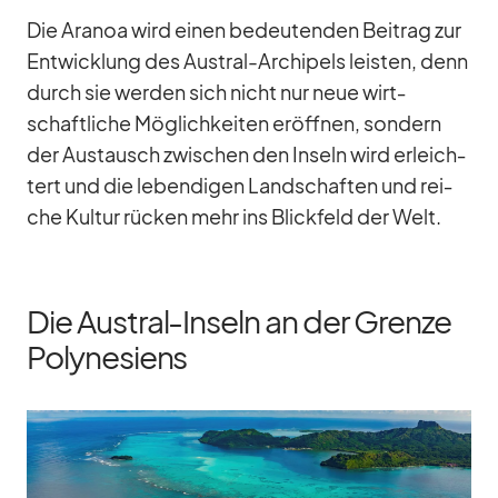
Die Ara­noa wird ei­nen be­deu­ten­den Bei­trag zur
Ent­wick­lung des Aus­tral-Ar­chi­pels leis­ten, denn
durch sie wer­den sich nicht nur neue wirt­
schaft­li­che Mög­lich­kei­ten er­öff­nen, son­dern
der Aus­tausch zwi­schen den In­seln wird er­leich­
tert und die le­ben­di­gen Land­schaf­ten und rei­
che Kul­tur rü­cken mehr ins Blick­feld der Welt.
Die Austral-Inseln an der Grenze
Polynesiens