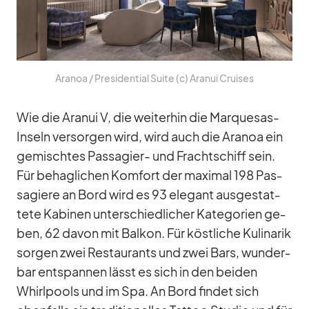
Ara­noa /​ Pre­si­den­tial Suite (c) Ara­nui Crui­ses
Wie die Ara­nui V, die wei­ter­hin die Mar­que­sas-
In­seln ver­sor­gen wird, wird auch die Ara­noa ein
ge­misch­tes Pas­sa­gier- und Fracht­schiff sein.
Für be­hag­li­chen Kom­fort der ma­xi­mal 198 Pas­
sa­giere an Bord wird es 93 ele­gant aus­ge­stat­
tete Ka­bi­nen un­ter­schied­li­cher Ka­te­go­rien ge­
ben, 62 da­von mit Bal­kon. Für köst­li­che Ku­li­na­rik
sor­gen zwei Re­stau­rants und zwei Bars, wun­der­
bar ent­span­nen lässt es sich in den bei­den
Whirl­pools und im Spa. An Bord fin­det sich