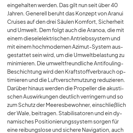
ein­ge­hal­ten wer­den. Das gilt nun seit über 40
Jah­ren. Ge­ne­rell be­ruht das Kon­zept von Ara­nui
Crui­ses auf den drei Säu­len Kom­fort, Si­cher­heit
und Um­welt. Dem folgt auch die Ara­noa, die mit
ei­nem die­sel­elek­tri­schen An­triebs­sys­tem und
mit ei­nem hoch­mo­der­nen Azi­mut-Sys­tem aus­
ge­stat­tet sein wird, um die Um­welt­be­las­tung zu
mi­ni­mie­ren. Die um­welt­freund­li­che An­ti­fouling-
Be­schich­tung wird den Kraft­stoff­ver­brauch op­
ti­mie­ren und die Luft­ver­schmut­zung re­du­zie­ren.
Dar­über hin­aus wer­den die Pro­pel­ler die akus­ti­
schen Aus­wir­kun­gen deut­lich ver­rin­gern und so
zum Schutz der Mee­res­be­woh­ner, ein­schließ­lich
der Wale, bei­tra­gen. Sta­bi­li­sa­to­ren und ein dy­
na­mi­sches Po­si­tio­nie­rungs­sys­tem sor­gen für
eine rei­bungs­lose und si­chere Na­vi­ga­tion, auch