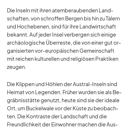
Die In­seln mit ih­ren atem­be­rau­ben­den Land­
schaf­ten, von schrof­fen Ber­gen bis hin zu Tä­lern
und Hoch­ebe­nen, sind für ihre Land­wirt­schaft
be­kannt. Auf je­der In­sel ver­ber­gen sich ei­nige
ar­chäo­lo­gi­sche Über­reste, die von ei­ner gut or­
ga­ni­sier­ten vor-eu­ro­päi­schen Ge­mein­schaft
mit rei­chen kul­tu­rel­len und re­li­giö­sen Prak­ti­ken
zeu­gen.
Die Klip­pen und Höh­len der Aus­tral-In­seln sind
Hei­mat von Le­gen­den. Frü­her wur­den sie als Be­
gräb­nis­stätte ge­nutzt, heute sind sie der ideale
Ort, um Bu­ckel­wale vor der Küste zu be­ob­ach­
ten. Die Kon­traste der Land­schaft und die
Freund­lich­keit der Ein­woh­ner ma­chen die Aus­