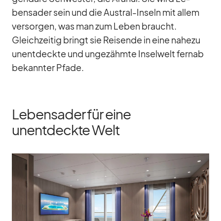
bens­ader sein und die Aus­tral-In­seln mit al­lem
ver­sor­gen, was man zum Le­ben braucht.
Gleich­zei­tig bringt sie Rei­sende in eine na­hezu
un­ent­deckte und un­ge­zähmte In­sel­welt fernab
be­kann­ter Pfade.
Lebensader für eine
unentdeckte Welt