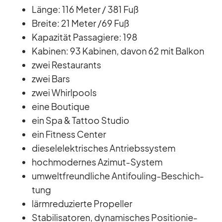
Länge: 116 Me­ter /​ 381 Fuß
Breite: 21 Me­ter /​69 Fuß
Ka­pa­zi­tät Pas­sa­giere: 198
Ka­bi­nen: 93 Ka­bi­nen, da­von 62 mit Bal­kon
zwei Re­stau­rants
zwei Bars
zwei Whirl­pools
eine Bou­tique
ein Spa & Tat­too Stu­dio
ein Fit­ness Cen­ter
die­sel­elek­tri­sches An­triebs­sys­tem
hoch­mo­der­nes Azi­mut-Sys­tem
um­welt­freund­li­che An­ti­fouling-Be­schich­
tung
lärm­re­du­zierte Pro­pel­ler
Sta­bi­li­sa­to­ren, dy­na­mi­sches Po­si­tio­nie­