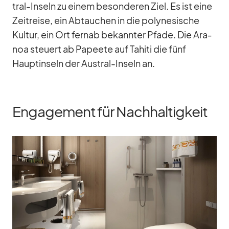
tral-In­seln zu ei­nem be­son­de­ren Ziel. Es ist eine
Zeit­reise, ein Ab­tau­chen in die po­ly­ne­si­sche
Kul­tur, ein Ort fernab be­kann­ter Pfade. Die Ara­
noa steu­ert ab Pa­peete auf Ta­hiti die fünf
Haupt­in­seln der Aus­tral-In­seln an.
Engagement für Nachhaltigkeit