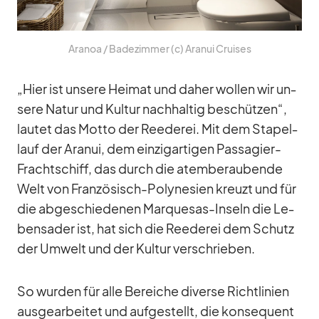
Ara­noa /​ Ba­de­zim­mer (c) Ara­nui Crui­ses
„Hier ist un­sere Hei­mat und da­her wol­len wir un­
sere Na­tur und Kul­tur nach­hal­tig be­schüt­zen“,
lau­tet das Motto der Ree­de­rei. Mit dem Sta­pel­
lauf der Ara­nui, dem ein­zig­ar­ti­gen Pas­sa­gier-
Fracht­schiff, das durch die atem­be­rau­bende
Welt von Fran­zö­sisch-Po­ly­ne­sien kreuzt und für
die ab­ge­schie­de­nen Mar­que­sas-In­seln die Le­
bens­ader ist, hat sich die Ree­de­rei dem Schutz
der Um­welt und der Kul­tur ver­schrie­ben.
So wur­den für alle Be­rei­che di­verse Richt­li­nien
aus­ge­ar­bei­tet und auf­ge­stellt, die kon­se­quent