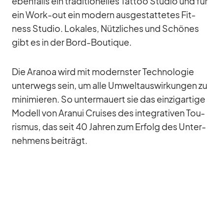
eben­falls ein tra­di­tio­nel­les Tat­too Stu­dio und für
ein Work-out ein mo­dern aus­ge­stat­te­tes Fit­
ness Stu­dio. Lo­ka­les, Nütz­li­ches und Schö­nes
gibt es in der Bord-Bou­tique.
Die Ara­noa wird mit mo­derns­ter Tech­no­lo­gie
un­ter­wegs sein, um alle Um­welt­aus­wir­kun­gen zu
mi­ni­mie­ren. So un­ter­mau­ert sie das ein­zig­ar­tige
Mo­dell von Ara­nui Crui­ses des in­te­gra­ti­ven Tou­
ris­mus, das seit 40 Jah­ren zum Er­folg des Un­ter­
neh­mens bei­trägt.