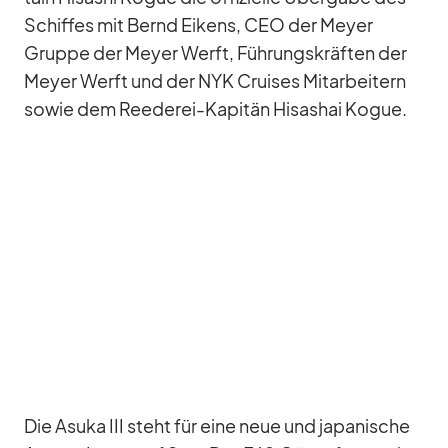
Schif­fes mit Bernd Ei­kens, CEO der Meyer
Gruppe der Meyer Werft, Füh­rungs­kräf­ten der
Meyer Werft und der NYK Crui­ses Mit­ar­bei­tern
so­wie dem Ree­de­rei-Ka­pi­tän Hisas­hai Ko­gue.
Die Asuka III steht für eine neue und ja­pa­ni­sche