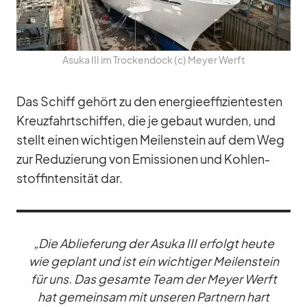
Asuka III im Tro­cken­dock (c) Meyer Werft
Das Schiff ge­hört zu den en­er­gie­ef­fi­zi­en­tes­ten
Kreuz­fahrt­schif­fen, die je ge­baut wur­den, und
stellt ei­nen wich­ti­gen Mei­len­stein auf dem Weg
zur Re­du­zie­rung von Emis­sio­nen und Koh­len­
stoff­in­ten­si­tät dar.
„Die Ab­lie­fe­rung der Asuka III er­folgt heute
wie ge­plant und ist ein wich­ti­ger Mei­len­stein
für uns. Das ge­samte Team der Meyer Werft
hat ge­mein­sam mit un­se­ren Part­nern hart