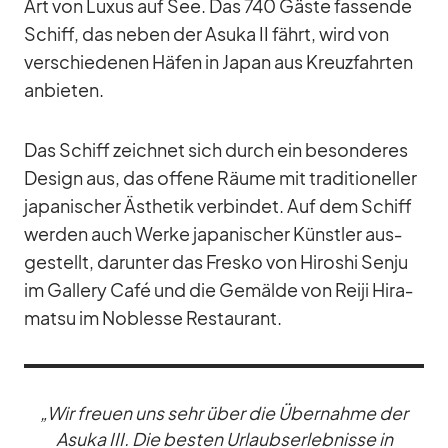
Art von Lu­xus auf See. Das 740 Gäste fas­sende
Schiff, das ne­ben der Asuka II fährt, wird von
ver­schie­de­nen Hä­fen in Ja­pan aus Kreuz­fahr­ten
an­bie­ten.
Das Schiff zeich­net sich durch ein be­son­de­res
De­sign aus, das of­fene Räume mit tra­di­tio­nel­ler
ja­pa­ni­scher Äs­the­tik ver­bin­det. Auf dem Schiff
wer­den auch Werke ja­pa­ni­scher Künst­ler aus­
ge­stellt, dar­un­ter das Fresko von Hi­ro­shi Senju
im Gal­lery Café und die Ge­mälde von Reiji Hi­ra­
matsu im No­blesse Re­stau­rant.
„Wir freuen uns sehr über die Über­nahme der
Asuka III. Die bes­ten Ur­laubs­er­leb­nisse in