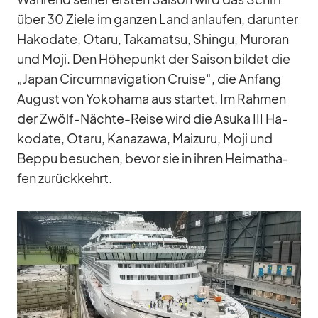
über 30 Ziele im gan­zen Land an­lau­fen, dar­un­ter
Ha­ko­date, Ot­aru, Takamatsu, Shingu, Mu­roran
und Moji. Den Hö­he­punkt der Sai­son bil­det die
„Ja­pan Cir­cum­na­vi­ga­tion Cruise“, die An­fang
Au­gust von Yo­ko­hama aus star­tet. Im Rah­men
der Zwölf-Nächte-Reise wird die Asuka III Ha­
ko­date, Ot­aru, Ka­na­zawa, Mai­zuru, Moji und
Beppu be­su­chen, be­vor sie in ih­ren Hei­mat­ha­
fen zu­rück­kehrt.