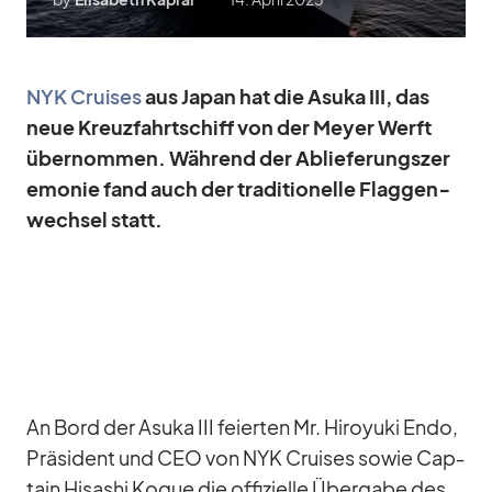
NYK Crui­ses
aus Ja­pan hat die Asuka III, das
neue Kreuz­fahrt­schiff von der Meyer Werft
über­nom­men. Wäh­rend der Ab­lie­fe­rungs­ze­r
e­mo­nie fand auch der tra­di­tio­nelle Flag­gen­
wech­sel statt.
An Bord der Asuka III fei­er­ten Mr. Hi­roy­uki Endo,
Prä­si­dent und CEO von NYK Crui­ses so­wie Cap­
tain Hisa­shi Ko­gue die of­fi­zi­elle Über­gabe des