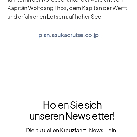
Ka­pi­tän Wolf­gang Thos, dem Ka­pi­tän der Werft,
und er­fah­re­nen Lot­sen auf ho­her See.
plan.asukacruise.co.jp
Holen Sie sich
unseren Newsletter!
Die aktuellen Kreuzfahrt-News – ein-