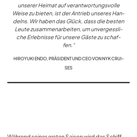
un­se­rer Hei­mat auf ver­ant­wor­tungs­volle
Weise zu bie­ten, ist der An­trieb un­se­res Han­
delns. Wir ha­ben das Glück, dass die bes­ten
Leute zu­sam­men­ar­bei­ten, um un­ver­gess­li­
che Er­leb­nisse für un­sere Gäste zu schaf­
fen.“
HI­ROY­UKI ENDO, PRÄ­SI­DENT UND CEO VON NYK CRUI­
SES
Wäh­rend sei­ner ers­ten Sai­son wird das Schiff