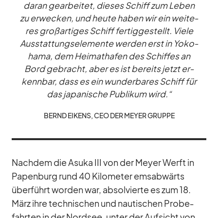
daran ge­ar­bei­tet, die­ses Schiff zum Le­ben
zu er­we­cken, und heute ha­ben wir ein wei­te­
res groß­ar­ti­ges Schiff fer­tig­ge­stellt. Viele
Aus­stat­tungs­ele­mente wer­den erst in Yo­ko­
hama, dem Hei­mat­ha­fen des Schif­fes an
Bord ge­bracht, aber es ist be­reits jetzt er­
kenn­bar, dass es ein wun­der­ba­res Schiff für
das ja­pa­ni­sche Pu­bli­kum wird.“
BERND EI­KENS, CEO DER MEYER GRUPPE
Nach­dem die Asuka III von der Meyer Werft in
Pa­pen­burg rund 40 Ki­lo­me­ter ems­ab­wärts
über­führt wor­den war, ab­sol­vierte es zum 18.
März ihre tech­ni­schen und nau­ti­schen Pro­be­
fahr­ten in der Nord­see, un­ter der Auf­sicht von