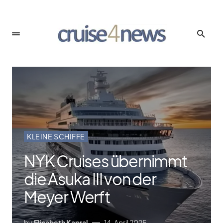
KLEINE SCHIFFE
NYK Cruises übernimmt
die Asuka III von der
Meyer Werft
by
Elisabeth Kapral
14. April 2025