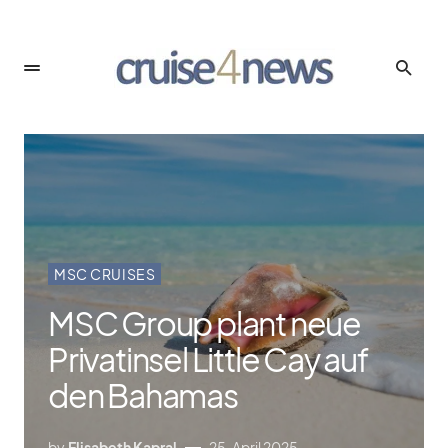
MSC CRUISES
MSC Group plant neue
Privatinsel Little Cay auf
den Bahamas
by
Elisabeth Kapral
25. April 2025