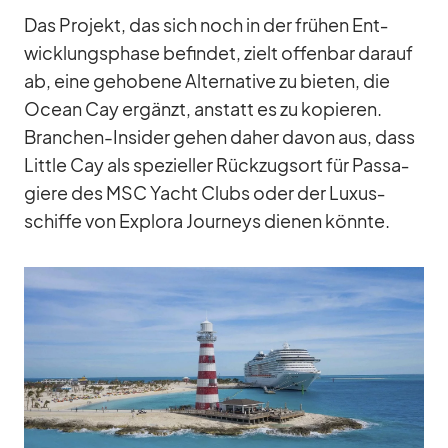
Das Pro­jekt, das sich noch in der frü­hen Ent­
wick­lungs­phase be­fin­det, zielt of­fen­bar dar­auf
ab, eine ge­ho­bene Al­ter­na­tive zu bie­ten, die
Ocean Cay er­gänzt, an­statt es zu ko­pie­ren.
Bran­chen-In­si­der ge­hen da­her da­von aus, dass
Little Cay als spe­zi­el­ler Rück­zugs­ort für Pas­sa­
giere des MSC Yacht Clubs oder der Lu­xus­
schiffe von Ex­plora Jour­neys die­nen könnte.