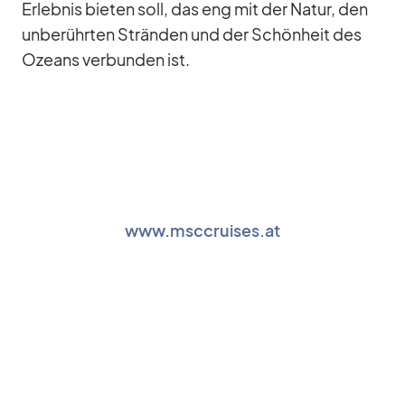
Er­leb­nis bie­ten soll, das eng mit der Na­tur, den
un­be­rühr­ten Strän­den und der Schön­heit des
Oze­ans ver­bun­den ist.
www.msccruises.at