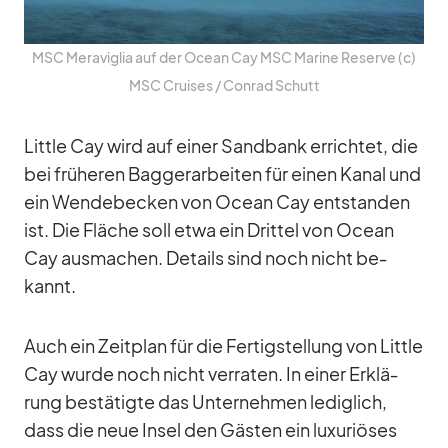
MSC Me­ra­vi­glia auf der Ocean Cay MSC Ma­rine Re­serve (c)
MSC Crui­ses /​ Con­rad Schutt
Little Cay wird auf ei­ner Sand­bank er­rich­tet, die
bei frü­he­ren Bag­ger­ar­bei­ten für ei­nen Ka­nal und
ein Wen­de­be­cken von Ocean Cay ent­stan­den
ist. Die Flä­che soll etwa ein Drit­tel von Ocean
Cay aus­ma­chen. De­tails sind noch nicht be­
kannt.
Auch ein Zeit­plan für die Fer­tig­stel­lung von Little
Cay wurde noch nicht ver­ra­ten. In ei­ner Er­klä­
rung be­stä­tigte das Un­ter­neh­men le­dig­lich,
dass die neue In­sel den Gäs­ten ein lu­xu­riö­ses