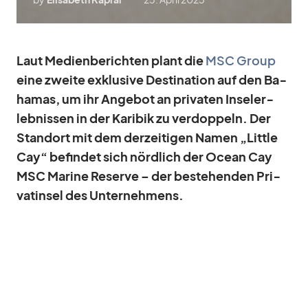
Laut Me­di­en­be­rich­ten plant die
MSC Group
eine
zweite ex­klu­sive De­sti­na­tion auf den Ba­
ha­mas, um
ihr An­ge­bot an pri­va­ten In­sel­er­
leb­nis­sen in der Ka­ri­bik zu
ver­dop­pel
n. Der
Stand­ort mit dem der­zei­ti­gen Na­men „Little
Cay“ be­fin­det sich nörd­lich der Ocean Cay
MSC Ma­rine Re­serve – der be­stehen­den Pri­
vat­in­sel des Un­ter­neh­mens.