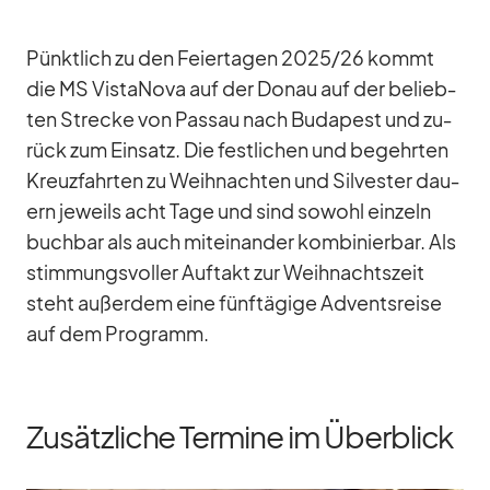
Pünkt­lich zu den Fei­er­ta­gen 2025/​26 kommt
die MS Vist­a­Nova auf der Do­nau auf der be­lieb­
ten Stre­cke von Pas­sau nach Bu­da­pest und zu­
rück zum Ein­satz. Die fest­li­chen und be­gehr­ten
Kreuz­fahr­ten zu Weih­nach­ten und Sil­ves­ter dau­
ern je­weils acht Tage und sind so­wohl ein­zeln
buch­bar als auch mit­ein­an­der kom­bi­nier­bar. Als
stim­mungs­vol­ler Auf­takt zur Weih­nachts­zeit
steht au­ßer­dem eine fünf­tä­gige Ad­vents­reise
auf dem Pro­gramm.
Zusätzliche Termine im Überblick