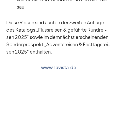
sau
Diese Rei­sen sind auch in der zwei­ten Auf­lage
des Ka­ta­logs „Fluss­rei­sen & ge­führte Rund­rei­
sen 2025“ so­wie im dem­nächst er­schei­nen­den
Son­der­pro­spekt „Ad­vents­rei­sen & Fest­tags­rei­
sen 2025“ ent­hal­ten.
www.1avista.de