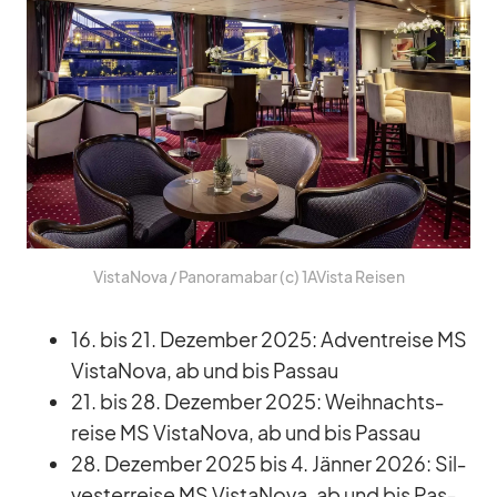
Vist­a­Nova /​ Pan­ora­m­abar (c) 1AVista Rei­sen
16. bis 21. De­zem­ber 2025: Ad­vent­reise MS
Vist­a­Nova, ab und bis Pas­sau
21. bis 28. De­zem­ber 2025: Weih­nachts­
reise MS Vist­a­Nova, ab und bis Pas­sau
28. De­zem­ber 2025 bis 4. Jän­ner 2026: Sil­
ves­ter­reise MS Vist­a­Nova, ab und bis Pas­