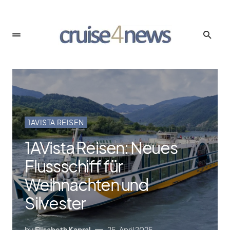
1AVISTA REISEN
1AVista Reisen: Neues
Flussschiff für
Weihnachten und
Silvester
by
Elisabeth Kapral
25. April 2025