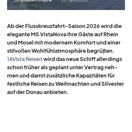
Ab der Fluss­kreuz­fahrt-Sai­son 2026 wird die
ele­gante MS Vist­a­Nova ihre Gäste auf Rhein
und Mo­sel mit mo­der­nem Kom­fort und ei­ner
stil­vol­len Wohl­fühl­at­mo­sphäre be­grü­ßen.
1AVista Rei­sen
wird das neue Schiff al­ler­dings
schon frü­her als ge­plant un­ter Ver­trag neh­
men und da­mit zu­sätz­li­che Ka­pa­zi­tä­ten für
fest­li­che Rei­sen zu Weih­nach­ten und Sil­ves­ter
auf der Do­nau an­bie­ten.