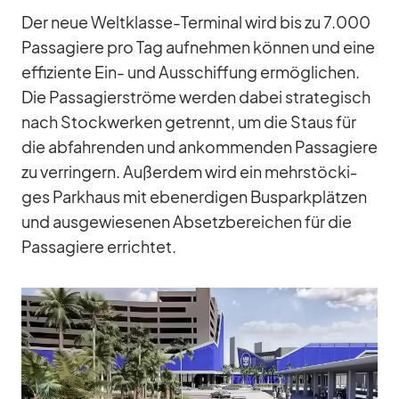
Der neue Welt­klasse-Ter­mi­nal wird bis zu 7.000
Pas­sa­giere pro Tag auf­neh­men kön­nen und eine
ef­fi­zi­ente Ein- und Aus­schif­fung er­mög­li­chen.
Die Pas­sa­gier­ströme wer­den da­bei stra­te­gisch
nach Stock­wer­ken ge­trennt, um die Staus für
die ab­fah­ren­den und an­kom­men­den Pas­sa­giere
zu ver­rin­gern. Au­ßer­dem wird ein mehr­stö­cki­
ges Park­haus mit eben­erdi­gen Bus­park­plät­zen
und aus­ge­wie­se­nen Ab­setz­be­rei­chen für die
Pas­sa­giere er­rich­tet.