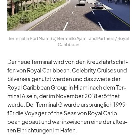
Ter­mi­nal in Port­Mi­ami (c) Ber­mello Aja­mil and Part­ners /​ Royal
Ca­rib­bean
Der neue Ter­mi­nal wird von den Kreuz­fahrt­schif­
fen von Royal Ca­rib­bean, Ce­le­brity Crui­ses und
Sil­ver­sea ge­nutzt wer­den und das zweite der
Royal Ca­rib­bean Group in Mi­ami nach dem Ter­
mi­nal A sein, der im No­vem­ber 2018 er­öff­net
wurde. Der Ter­mi­nal G wurde ur­sprüng­lich 1999
für die Voy­a­ger of the Seas von Royal Ca­rib­
bean ge­baut und war in­zwi­schen eine der äl­tes­
ten Ein­rich­tun­gen im Ha­fen.