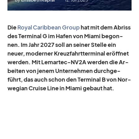
Die
Royal Ca­rib­bean Group
hat mit dem Ab­riss
des Ter­mi­nal G im Ha­fen von Mi­ami be­gon­
nen. Im Jahr 2027 soll an sei­ner Stelle ein
neuer, mo­der­ner Kreuz­fahrt­ter­mi­nal er­öff­net
wer­den. Mit Le­mar­tec-NV2A wer­den die Ar­
bei­ten von je­nem Un­ter­neh­men durch­ge­
führt, das auch schon den Ter­mi­nal B von Nor­
we­gian Cruise Line in Mi­ami ge­baut hat.