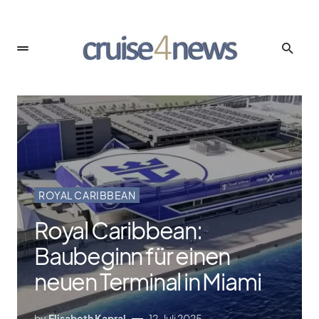
ROYAL CARIBBEAN
Royal Caribbean:
Baubeginn für einen
neuen Terminal in Miami
by
Elisabeth Kapral
12. Juli 2025