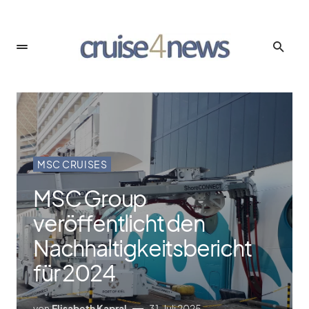
MSC CRUISES
MSC Group
veröffentlicht den
Nachhaltigkeitsbericht
für 2024
von
Elisabeth Kapral
31. Juli 2025