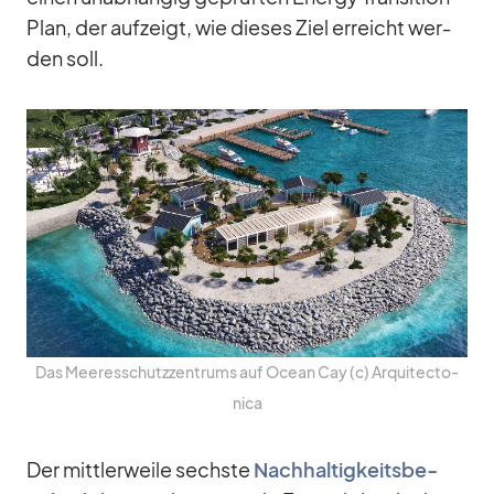
Plan, der auf­zeigt, wie die­ses Ziel er­reicht wer­
den soll.
Das Mee­res­schutz­zen­trums auf Ocean Cay (c) Ar­qui­tec­to­
nica
Der mitt­ler­weile sechste
Nach­hal­tig­keits­be­