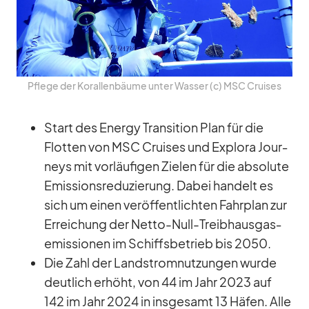
Pflege der Ko­ral­len­bäume un­ter Was­ser (c) MSC Crui­ses
Start des En­ergy Tran­si­tion Plan für die
Flot­ten von MSC Crui­ses und Ex­plora Jour­
neys mit vor­läu­fi­gen Zie­len für die ab­so­lute
Emis­si­ons­re­du­zie­rung. Da­bei han­delt es
sich um ei­nen ver­öf­fent­lich­ten Fahr­plan zur
Er­rei­chung der Netto-Null-Treib­haus­gas­
emis­sio­nen im Schiffs­be­trieb bis 2050.
Die Zahl der Land­strom­nut­zun­gen wurde
deut­lich er­höht, von 44 im Jahr 2023 auf
142 im Jahr 2024 in ins­ge­samt 13 Hä­fen. Alle