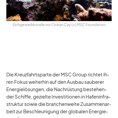
Elch­ge­weih­ko­ralle vor Ocean Cay (c) MSC Foun­da­tion
Die Kreuz­fahrts­parte der MSC Group rich­tet ih­
ren Fo­kus wei­ter­hin auf den Aus­bau sau­be­rer
En­er­gie­lö­sun­gen, die Nach­rüs­tung be­stehen­
der Schiffe, ge­zielte In­ves­ti­tio­nen in Ha­fen­in­fra­
struk­tur so­wie die bran­chen­weite Zu­sam­men­ar­
beit zur Be­schleu­ni­gung der glo­ba­len En­er­gie­