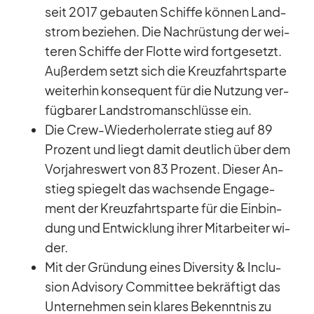
seit 2017 ge­bau­ten Schiffe kön­nen Land­
strom be­zie­hen. Die Nach­rüs­tung der wei­
te­ren Schiffe der Flotte wird fort­ge­setzt.
Au­ßer­dem setzt sich die Kreuz­fahrts­parte
wei­ter­hin kon­se­quent für die Nut­zung ver­
füg­ba­rer Land­stro­m­an­schlüsse ein.
Die Crew-Wie­der­ho­le­r­rate stieg auf 89
Pro­zent und liegt da­mit deut­lich über dem
Vor­jah­res­wert von 83 Pro­zent. Die­ser An­
stieg spie­gelt das wach­sende En­ga­ge­
ment der Kreuz­fahrts­parte für die Ein­bin­
dung und Ent­wick­lung ih­rer Mit­ar­bei­ter wi­
der.
Mit der Grün­dung ei­nes Di­ver­sity & In­clu­
sion Ad­vi­sory Com­mit­tee be­kräf­tigt das
Un­ter­neh­men sein kla­res Be­kennt­nis zu