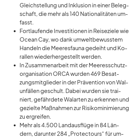
Gleich­stel­lung und In­klu­sion in ei­ner Be­leg­
schaft, die mehr als 140 Na­tio­na­li­tä­ten um­
fasst.
Fort­lau­fende In­ves­ti­tio­nen in Rei­se­ziele wie
Ocean Cay, wo dank um­welt­be­wuss­tem
Han­deln die Mee­res­fauna ge­deiht und Ko­
ral­len wie­der­her­ge­stellt wer­den.
In Zu­sam­men­ar­beit mit der Mee­res­schutz­
or­ga­ni­sa­tion ORCA wur­den 469 Be­sat­
zungs­mit­glie­der in der Prä­ven­tion von Wal­
un­fäl­len ge­schult. Da­bei wur­den sie trai­
niert, ge­fähr­dete Wal­ar­ten zu er­ken­nen und
ge­zielte Maß­nah­men zur Ri­si­ko­mi­ni­mie­rung
zu er­grei­fen.
Mehr als 4.500 Land­aus­flüge in 84 Län­
dern, dar­un­ter 284 „Pro­tec­tours“ für um­