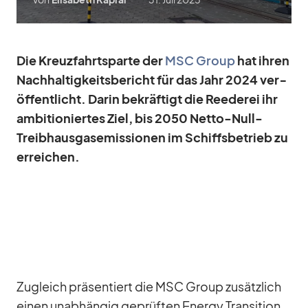
Die Kreuz­fahrts­parte der
MSC Group
hat ih­ren
Nach­hal­tig­keits­be­richt für das Jahr 2024 ver­
öf­fent­licht. Darin be­kräf­tigt die Ree­de­rei ihr
am­bi­tio­nier­tes Ziel, bis 2050 Netto-Null-
Treib­haus­gas­emis­sio­nen im Schiffs­be­trieb zu
er­rei­chen.
Zu­gleich prä­sen­tiert die MSC Group zu­sätz­lich
ei­nen un­ab­hän­gig ge­prüf­ten En­ergy Tran­si­tion