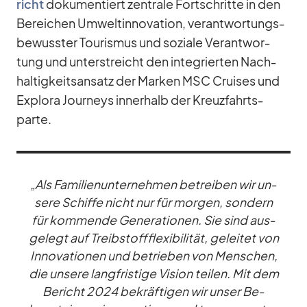
richt
do­ku­men­tiert zen­trale Fort­schritte in den
Be­rei­chen Um­welt­in­no­va­tion, ver­ant­wor­tungs­
be­wuss­ter Tou­ris­mus und so­ziale Ver­ant­wor­
tung und un­ter­streicht den in­te­grier­ten Nach­
hal­tig­keits­an­satz der Mar­ken MSC Crui­ses und
Ex­plora Jour­neys in­ner­halb der Kreuz­fahrts­
parte.
„Als Fa­mi­li­en­un­ter­neh­men be­trei­ben wir un­
sere Schiffe nicht nur für mor­gen, son­dern
für kom­mende Ge­ne­ra­tio­nen. Sie sind aus­
ge­legt auf Treib­stoff­fle­xi­bi­li­tät, ge­lei­tet von
In­no­va­tio­nen und be­trie­ben von Men­schen,
die un­sere lang­fris­tige Vi­sion tei­len. Mit dem
Be­richt 2024 be­kräf­ti­gen wir un­ser Be­