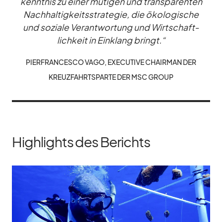
kennt­nis zu ei­ner mu­ti­gen und trans­pa­ren­ten
Nach­hal­tig­keits­stra­te­gie, die öko­lo­gi­sche
und so­ziale Ver­ant­wor­tung und Wirt­schaft­
lich­keit in Ein­klang bringt.“
PIER­FRAN­CESCO VAGO, EXE­CU­TIVE CHAIR­MAN DER
KREUZ­FAHRTS­PARTE DER MSC GROUP
Highlights des Berichts