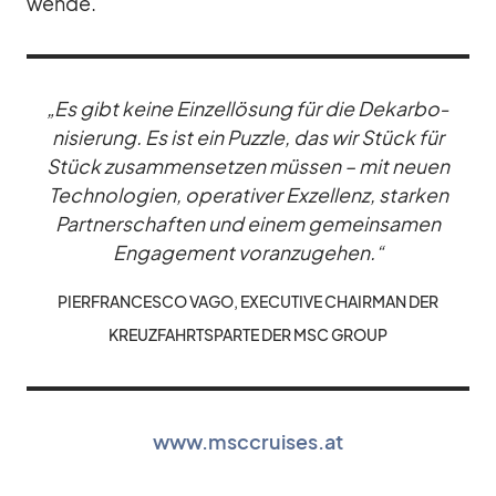
wende.
„Es gibt keine Ein­zel­lö­sung für die De­kar­bo­
ni­sie­rung. Es ist ein Puz­zle, das wir Stück für
Stück zu­sam­men­set­zen müs­sen – mit neuen
Tech­no­lo­gien, ope­ra­ti­ver Ex­zel­lenz, star­ken
Part­ner­schaf­ten und ei­nem ge­mein­sa­men
En­ga­ge­ment vor­an­zu­ge­hen.“
PIER­FRAN­CESCO VAGO, EXE­CU­TIVE CHAIR­MAN DER
KREUZ­FAHRTS­PARTE DER MSC GROUP
www.msccruises.at