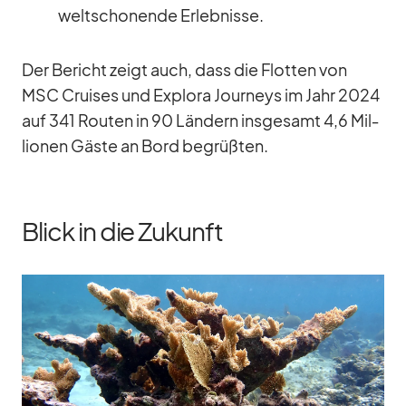
welt­scho­nende Er­leb­nisse.
Der Be­richt zeigt auch, dass die Flot­ten von
MSC Crui­ses und Ex­plora Jour­neys im Jahr 2024
auf 341 Rou­ten in 90 Län­dern ins­ge­samt 4,6 Mil­
lio­nen Gäste an Bord be­grüß­ten.
Blick in die Zukunft