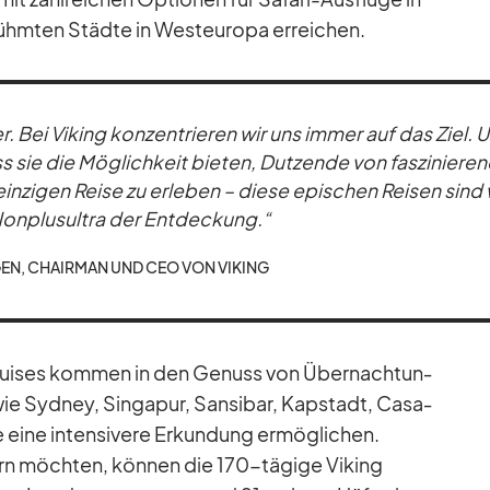
­rühm­ten Städte in West­eu­ropa er­rei­chen.
. Bei Vi­king kon­zen­trie­ren wir uns im­mer auf das Ziel. 
ss sie die Mög­lich­keit bie­ten, Dut­zende von fas­zi­nie­re
 ein­zi­gen Reise zu er­le­ben – diese epi­schen Rei­sen sin
on­plus­ul­tra der Ent­de­ckung.“
GEN, CHAIR­MAN UND CEO VON VI­KING
ui­ses kom­men in den Ge­nuss von Über­nach­tun­
ie Syd­ney, Sin­ga­pur, San­si­bar, Kap­stadt, Ca­sa­
 eine in­ten­si­vere Er­kun­dung er­mög­li­chen.
ern möch­ten, kön­nen die 170-tä­gige Vi­king