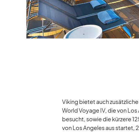
Vi­king bie­tet auch zu­sätz­li­ch
World Voyage IV, die von Los A
be­sucht, so­wie die kür­zere 12
von Los An­ge­les aus star­tet, 