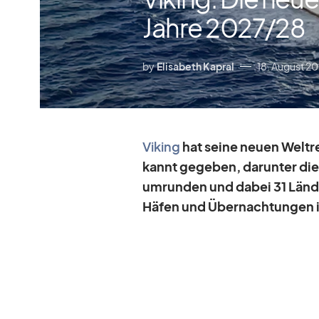
Jahre 2027/​28
by
Elisabeth Kapral
18. August 2
Vi­king
hat seine neuen Welt­re
kannt ge­ge­ben, dar­un­ter di
um­run­den und da­bei 31 Län­de
Hä­fen und Über­nach­tun­gen i