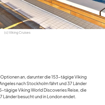
(c) Vi­king Crui­ses
e Op­tio­nen an, dar­un­ter die 153-tä­gige Vi­king
n­ge­les nach Stock­holm fährt und 37 Län­der
5-tä­gige Vi­king World Dis­co­veries Reise, die
27 Län­der be­sucht und in Lon­don en­det.