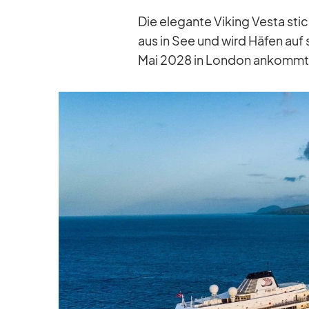
Die ele­gante Vi­king Vesta st
aus in See und wird Hä­fen auf s
Mai 2028 in Lon­don an­kommt