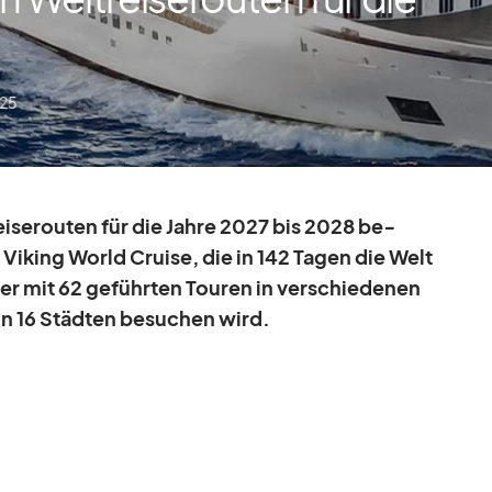
025
i­se­rou­ten für die Jahre 2027 bis 2028 be­
e Vi­king World Cruise, die in 142 Ta­gen die Welt
r mit 62 ge­führ­ten Tou­ren in ver­schie­de­nen
n 16 Städ­ten be­su­chen wird.