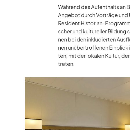
Wäh­rend des Auf­ent­halts an Bor
An­ge­bot durch Vor­träge und Un
Re­si­dent His­to­rian-Pro­gramm
scher und kul­tu­rel­ler Bil­dung 
nen bei den in­klu­dier­ten Aus­fl
nen un­über­trof­fe­nen Ein­blick
ten, mit der lo­ka­len Kul­tur, d
tre­ten.