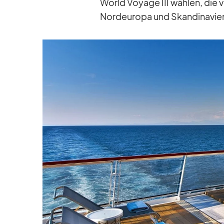
World Voyage III wäh­len, die v
Nord­eu­ropa und Skan­di­na­vien