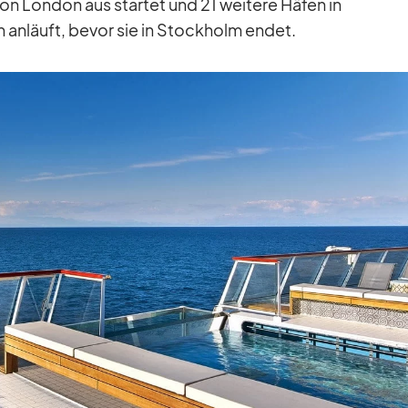
on Lon­don aus star­tet und 21 wei­tere Hä­fen in
 an­läuft, be­vor sie in Stock­holm en­det.