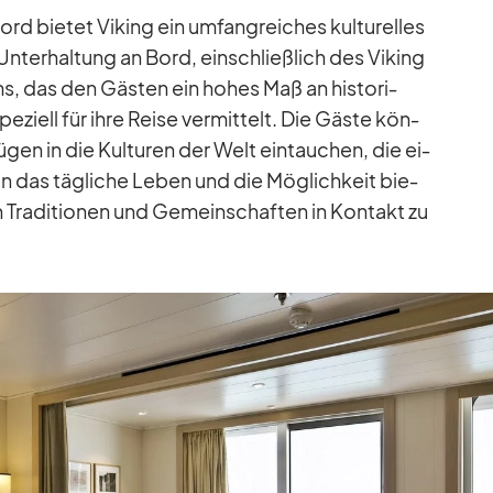
d bie­tet Vi­king ein um­fang­rei­ches kul­tu­rel­les
­ter­hal­tung an Bord, ein­schließ­lich des Vi­king
s, das den Gäs­ten ein ho­hes Maß an his­to­ri­
spe­zi­ell für ihre Reise ver­mit­telt. Die Gäste kön­
ü­gen in die Kul­tu­ren der Welt ein­tau­chen, die ei­
 in das täg­li­che Le­ben und die Mög­lich­keit bie­
en Tra­di­tio­nen und Ge­mein­schaf­ten in Kon­takt zu