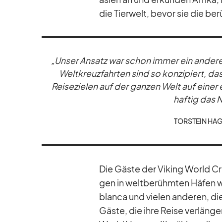
die Tier­welt, be­vor sie die be
„Un­ser An­satz war schon im­mer ein an­de­rer
Welt­kreuz­fahr­ten sind so kon­zi­piert, da
Rei­se­zie­len auf der gan­zen Welt auf ei­ner
haf­tig das N
TOR­STEIN HA­
Die Gäste der Vi­king World Cr
gen in welt­be­rühm­ten Hä­fen w
blanca und vie­len an­de­ren, die
Gäste, die ihre Reise ver­län­g