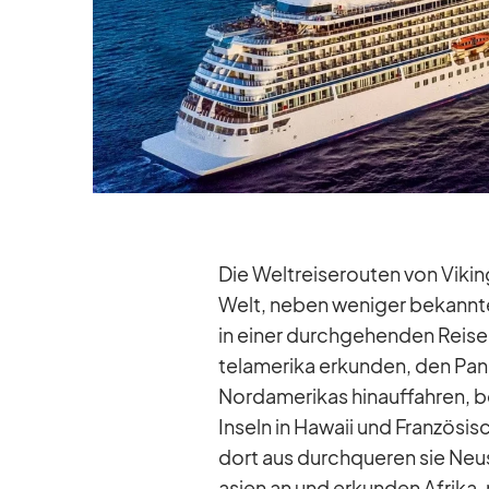
Die Welt­rei­se­rou­ten von Vi­k
Welt, ne­ben we­ni­ger be­kann­ten
in ei­ner durch­ge­hen­den Reise
tel­ame­rika er­kun­den, den Pa
Nord­ame­ri­kas hin­auf­fah­ren,
In­seln in Ha­waii und Fran­zö­sisc
dort aus durch­que­ren sie Neu­s
asien an und er­kun­den Afrika, m