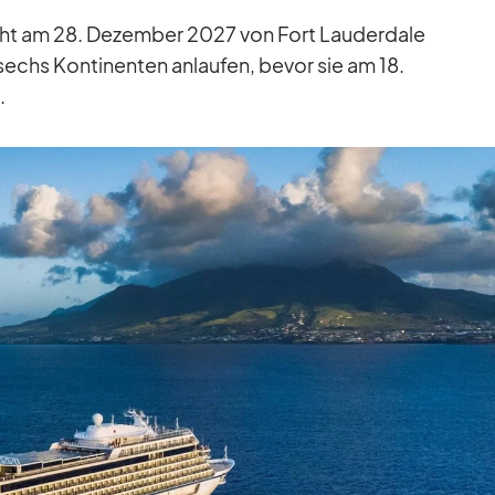
icht am 28. De­zem­ber 2027 von Fort Lau­derd­ale
echs Kon­ti­nen­ten an­lau­fen, be­vor sie am 18.
.