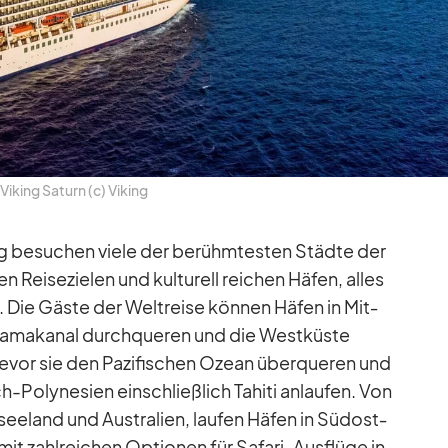
Vi­king Sa­turn (c) Vi­king
ing be­su­chen viele der be­rühm­tes­ten Städte der
 Rei­se­zie­len und kul­tu­rell rei­chen Hä­fen, al­les
. Die Gäste der Welt­reise kön­nen Hä­fen in Mit­
­na­ma­ka­nal durch­que­ren und die West­küste
 be­vor sie den Pa­zi­fi­schen Ozean über­que­ren und
h-Po­ly­ne­sien ein­schließ­lich Ta­hiti an­lau­fen. Von
ee­land und Aus­tra­lien, lau­fen Hä­fen in Süd­ost­
it zahl­rei­chen Op­tio­nen für Sa­fari-Aus­flüge in