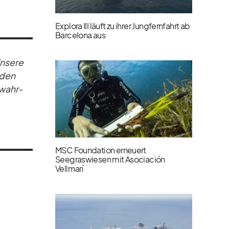
Explora III läuft zu ihrer Jungfernfahrt ab
Barcelona aus
Un­sere
n­den
d wahr­
MSC Foundation erneuert
Seegraswiesen mit Asociación
Vellmarí