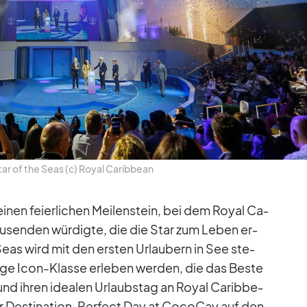
ar of the Seas (c) Royal Ca­rib­bean
ei­nen fei­er­li­chen Mei­len­stein, bei dem Royal Ca­
au­sen­den wür­digte, die die Star zum Le­ben er­
eas wird mit den ers­ten Ur­lau­bern in See ste­
tige Icon-Klasse er­le­ben wer­den, die das Beste
und ih­ren idea­len Ur­laubs­tag an Royal Ca­rib­be­
ver De­sti­na­tion, Per­fect Day at Co­co­Cay auf den