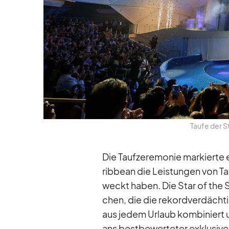
Taufe der St
Die Tauf­ze­re­mo­nie mar­kierte 
rib­bean die Leis­tun­gen von T
weckt ha­ben. Die Star of the S
chen, die die re­kord­ver­däch­
aus je­dem Ur­laub kom­bi­niert 
ans best­be­wer­te­ter ex­klu­si­