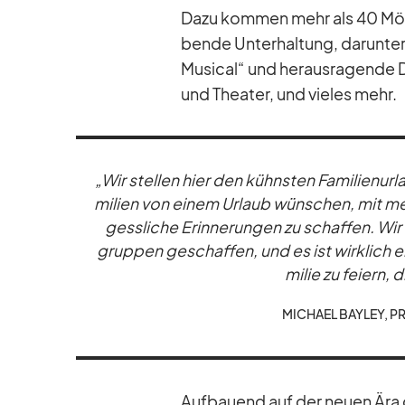
Dazu kom­men mehr als 40 Mög­l
bende Un­ter­hal­tung, dar­un­ter 
Mu­si­cal“ und her­aus­ra­gende D
und Thea­ter, und vie­les mehr.
„Wir stel­len hier den kühns­ten Fa­mi­li­en­ur­
mi­lien von ei­nem Ur­laub wün­schen, mit m
gess­li­che Er­in­ne­run­gen zu schaf­fen. Wi
grup­pen ge­schaf­fen, und es ist wirk­lich 
mi­lie zu fei­ern,
MI­CHAEL BAY­LEY, P
Auf­bau­end auf der neuen Ära d