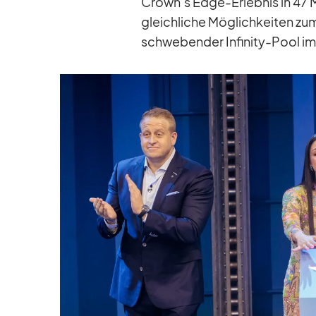
Crown’s Edge-Er­leb­nis in 47
gleich­li­che Mög­lich­kei­ten zu
schwe­ben­der In­fi­nity-Pool i