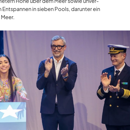
 Me­tern Höhe über dem Meer so­wie un­ver­
m Ent­span­nen in sie­ben Pools, dar­un­ter ein
m Meer.