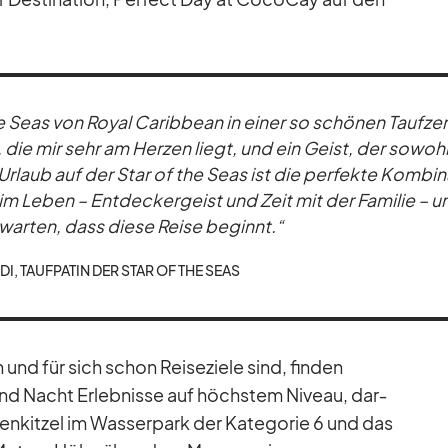
e Seas von Royal Ca­rib­bean in ei­ner so schö­nen Tauf­ze
tion, die mir sehr am Her­zen liegt, und ein Geist, der so­woh
r­laub auf der Star of the Seas ist die per­fekte Kom­bi­n
m Le­ben – Ent­de­cker­geist und Zeit mit der Fa­mi­lie – u
war­ten, dass diese Reise be­ginnt.“
RDI, TAUF­PA­TIN DER STAR OF THE SEAS
und für sich schon Rei­se­ziele sind, fin­den
und Nacht Er­leb­nisse auf höchs­tem Ni­veau, dar­
­ven­kit­zel im Was­ser­park der Ka­te­go­rie 6 und das