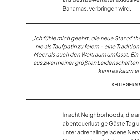
Ba­ha­mas, ver­brin­gen wird.
„Ich fühle mich ge­ehrt, die neue Star of th
nie als Tauf­pa­tin zu fei­ern – eine Tra­di­
Meer als auch den Welt­raum um­fasst. Ein U
aus zwei mei­ner größ­ten Lei­den­schaf­ten i
kann es kaum er­
KEL­LIE GE­RA
In acht Neigh­bor­hoods, die an 
aben­teu­er­lus­tige Gäste Tag 
un­ter ad­re­na­lin­ge­la­dene Ner