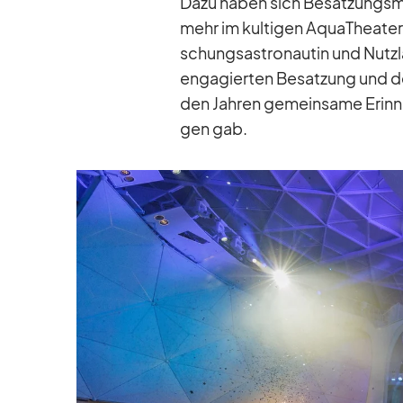
Dazu ha­ben sich Be­sat­zungs­mi
mehr im kul­ti­gen Aqua­Thea­ter
schungs­as­tro­nau­tin und Nutz­la
en­ga­gier­ten Be­sat­zung und d
den Jah­ren ge­mein­same Er­in­n
gen gab.