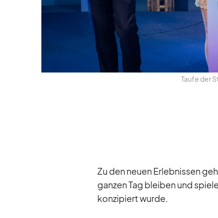
Taufe der St
Zu den neuen Er­leb­nis­sen ge­
gan­zen Tag blei­ben und spie­le
kon­zi­piert wurde.