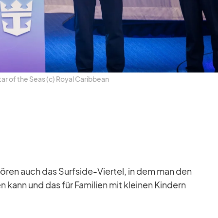
ar of the Seas (c) Royal Ca­rib­bean
hö­ren auch das Surfs­ide-Vier­tel, in dem man den
n kann und das für Fa­mi­lien mit klei­nen Kin­dern