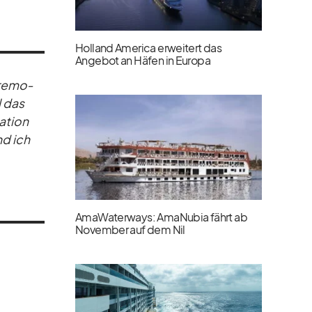
Holland America erweitert das
Angebot an Häfen in Europa
­re­mo­
l das
a­tion
nd ich
AmaWaterways: AmaNubia fährt ab
November auf dem Nil