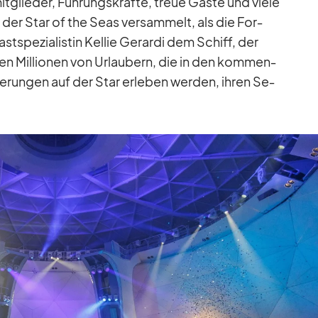
t­glie­der, Füh­rungs­kräfte, treue Gäste und viele
 der Star of the Seas ver­sam­melt, als die For­
st­spe­zia­lis­tin Kel­lie Ge­rardi dem Schiff, der
en Mil­lio­nen von Ur­lau­bern, die in den kom­men­
e­run­gen auf der Star er­le­ben wer­den, ih­ren Se­