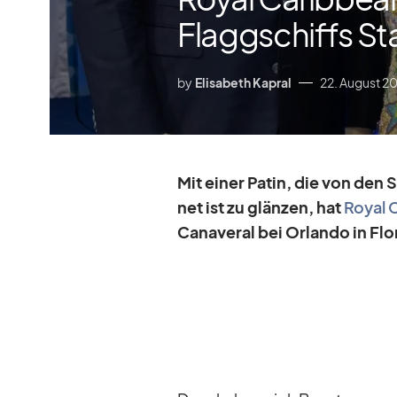
Flaggschiffs Sta
by
Elisabeth Kapral
22. August 2
Mit ei­ner Pa­tin, die von den
net ist zu glän­zen, hat
Royal C
Ca­na­ve­ral bei Or­lando in Flo­