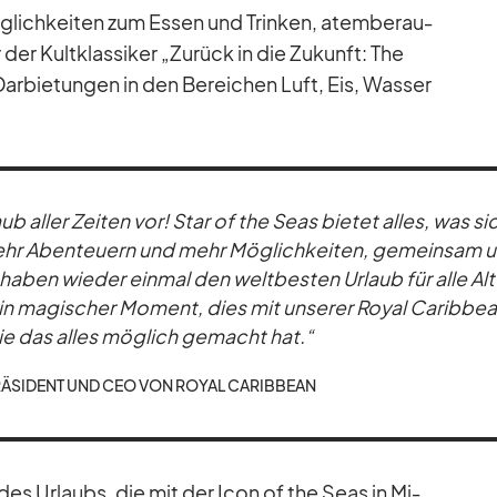
ich­kei­ten zum Es­sen und Trin­ken, atem­be­rau­
der Kult­klas­si­ker „Zu­rück in die Zu­kunft: The
ar­bie­tun­gen in den Be­rei­chen Luft, Eis, Was­ser
laub al­ler Zei­ten vor! Star of the Seas bie­tet al­les, was s
ehr Aben­teu­ern und mehr Mög­lich­kei­ten, ge­mein­sam u
r ha­ben wie­der ein­mal den welt­bes­ten Ur­laub für alle Al­
ein ma­gi­scher Mo­ment, dies mit un­se­rer Royal Ca­rib­be
 die das al­les mög­lich ge­macht hat.“
RÄ­SI­DENT UND CEO VON ROYAL CA­RIB­BEAN
es Ur­laubs, die mit der Icon of the Seas in Mi­