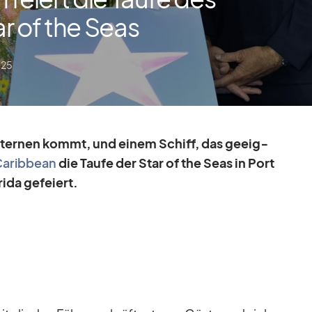
r of the Seas
025
 Ster­nen kommt, und ei­nem Schiff, das ge­eig­
a­rib­bean
die Taufe der Star of the Seas in Port
rida ge­fei­ert.