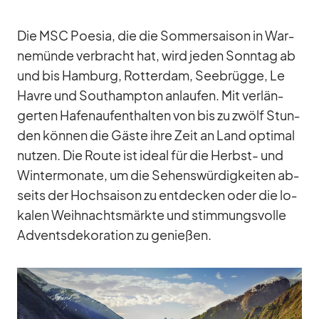
Die MSC Poe­sia, die die Som­mer­sai­son in War­
ne­münde ver­bracht hat, wird je­den Sonn­tag ab
und bis Ham­burg, Rot­ter­dam, See­brügge, Le
Havre und Sout­hamp­ton an­lau­fen. Mit ver­län­
ger­ten Ha­fen­auf­ent­hal­ten von bis zu zwölf Stun­
den kön­nen die Gäste ihre Zeit an Land op­ti­mal
nut­zen. Die Route ist ideal für die Herbst- und
Win­ter­mo­nate, um die Se­hens­wür­dig­kei­ten ab­
seits der Hoch­sai­son zu ent­de­cken oder die lo­
ka­len Weih­nachts­märkte und stim­mungs­volle
Ad­vents­de­ko­ra­tion zu ge­nie­ßen.