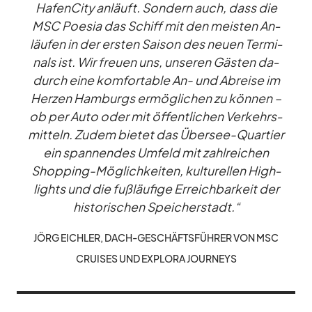
Ha­fen­City an­läuft. Son­dern auch, dass die
MSC Poe­sia das Schiff mit den meis­ten An­
läu­fen in der ers­ten Sai­son des neuen Ter­mi­
nals ist. Wir freuen uns, un­se­ren Gäs­ten da­
durch eine kom­for­ta­ble An- und Ab­reise im
Her­zen Ham­burgs er­mög­li­chen zu kön­nen –
ob per Auto oder mit öf­fent­li­chen Ver­kehrs­
mit­teln. Zu­dem bie­tet das Über­see-Quar­tier
ein span­nen­des Um­feld mit zahl­rei­chen
Shop­ping-Mög­lich­kei­ten, kul­tu­rel­len High­
lights und die fuß­läu­fige Er­reich­bar­keit der
his­to­ri­schen Spei­cher­stadt.“
JÖRG EICH­LER, DACH-GE­SCHÄFTS­FÜH­RER VON MSC
CRUI­SES UND EX­PLORA JOUR­NEYS