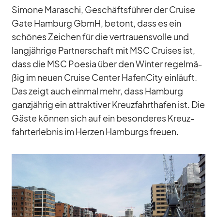
Si­mone Ma­ra­schi, Ge­schäfts­füh­rer der Cruise
Gate Ham­burg GbmH, be­tont, dass es ein
schö­nes Zei­chen für die ver­trau­ens­volle und
lang­jäh­rige Part­ner­schaft mit MSC Crui­ses ist,
dass die MSC Poe­sia über den Win­ter re­gel­mä­
ßig im neuen Cruise Cen­ter Ha­fen­City ein­läuft.
Das zeigt auch ein­mal mehr, dass Ham­burg
ganz­jäh­rig ein at­trak­ti­ver Kreuz­fahrt­ha­fen ist. Die
Gäste kön­nen sich auf ein be­son­de­res Kreuz­
fahrt­er­leb­nis im Her­zen Ham­burgs freuen.