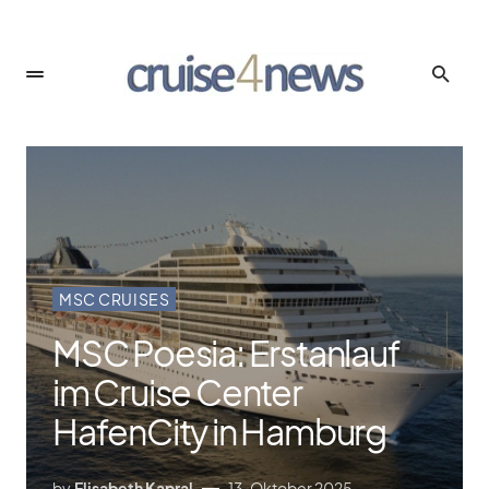
MSC CRUISES
MSC Poesia: Erstanlauf
im Cruise Center
HafenCity in Hamburg
by
Elisabeth Kapral
13. Oktober 2025