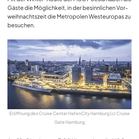
Gäste die Mög­lich­keit, in der be­sinn­li­chen Vor­
weih­nachts­zeit die Me­tro­po­len West­eu­ro­pas zu
be­su­chen.
Er­öff­nung des Cruise Cen­ter Ha­fen­City Ham­burg (c) Cruise
Gate Ham­burg