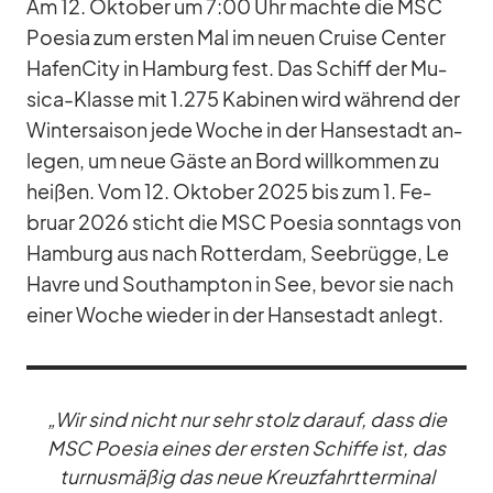
Am 12. Ok­to­ber um 7:00 Uhr machte die MSC
Poe­sia zum ers­ten Mal im neuen Cruise Cen­ter
Ha­fen­City in Ham­burg fest. Das Schiff der Mu­
sica-Klasse mit 1.275 Ka­bi­nen wird wäh­rend der
Win­ter­sai­son jede Wo­che in der Han­se­stadt an­
le­gen, um neue Gäste an Bord will­kom­men zu
hei­ßen. Vom 12. Ok­to­ber 2025 bis zum 1. Fe­
bruar 2026 sticht die MSC Poe­sia sonn­tags von
Ham­burg aus nach Rot­ter­dam, See­brügge, Le
Havre und Sout­hamp­ton in See, be­vor sie nach
ei­ner Wo­che wie­der in der Han­se­stadt an­legt.
„Wir sind nicht nur sehr stolz dar­auf, dass die
MSC Poe­sia ei­nes der ers­ten Schiffe ist, das
tur­nus­mä­ßig das neue Kreuz­fahrt­ter­mi­nal