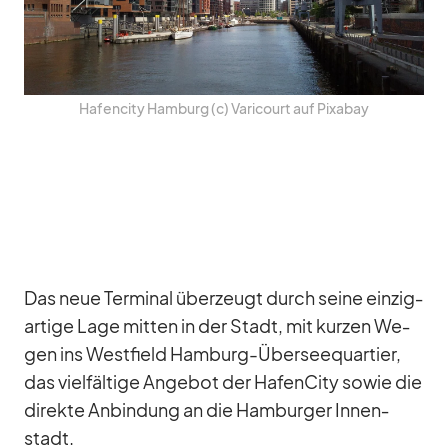
Ha­fen­city Ham­burg (c) Va­ri­court auf Pix­a­bay
Das neue Ter­mi­nal über­zeugt durch seine ein­zig­
ar­tige Lage mit­ten in der Stadt, mit kur­zen We­
gen ins West­field Ham­burg-Über­see­quar­tier,
das viel­fäl­tige An­ge­bot der Ha­fen­City so­wie die
di­rekte An­bin­dung an die Ham­bur­ger In­nen­
stadt.