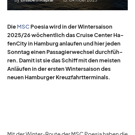
Die
MSC
Poe­sia wird in der Win­ter­sai­son
2025/​26 wö­chent­lich das Cruise Cen­ter Ha­
fen­City in Ham­burg an­lau­fen und hier je­den
Sonn­tag ei­nen Pas­sa­gier­wech­sel durch­füh­
ren. Da­mit ist sie das Schiff mit den meis­ten
An­läu­fen in der ers­ten Win­ter­sai­son des
neuen Ham­bur­ger Kreuz­fahrt­ter­mi­nals.
Mit der Win­ter-Route der MSC Poe­sia ha­ben die