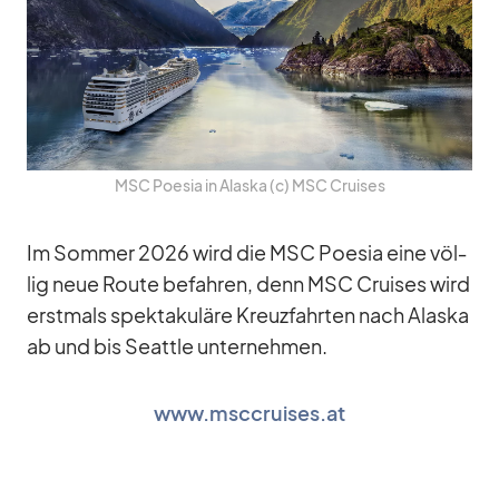
MSC Poe­sia in Alaska (c) MSC Crui­ses
Im Som­mer 2026 wird die MSC Poe­sia eine völ­
lig neue Route be­fah­ren, denn MSC Crui­ses wird
erst­mals spek­ta­ku­läre Kreuz­fahr­ten nach Alaska
ab und bis Se­at­tle un­ter­neh­men.
www.msccruises.at