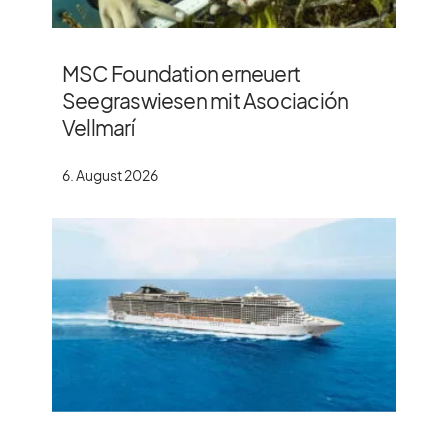
MSC Foundation erneuert
Seegraswiesen mit Asociación
Vellmarí
6. August 2026