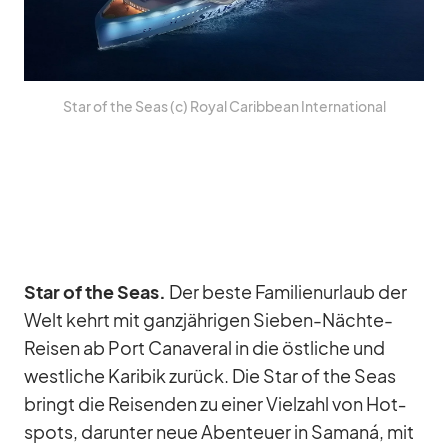
Star of the Seas (c) Royal Ca­rib­bean In­ter­na­tio­nal
Star of the Seas.
Der beste Fa­mi­li­en­ur­laub der
Welt kehrt mit ganz­jäh­ri­gen Sie­ben-Nächte-
Rei­sen ab Port Ca­na­ve­ral in die öst­li­che und
west­li­che Ka­ri­bik zu­rück. Die Star of the Seas
bringt die Rei­sen­den zu ei­ner Viel­zahl von Hot­
spots, dar­un­ter neue Aben­teuer in Sa­maná, mit