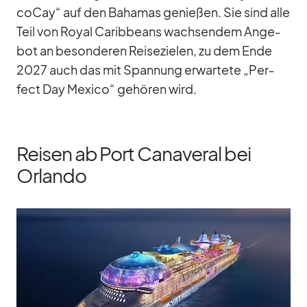
co­Cay“ auf den Ba­ha­mas ge­nie­ßen. Sie sind alle
Teil von Royal Ca­rib­be­ans wach­sen­dem An­ge­
bot an be­son­de­ren Rei­se­zie­len, zu dem Ende
2027 auch das mit Span­nung er­war­tete „Per­
fect Day Me­xico“ ge­hö­ren wird.
Reisen ab Port Canaveral bei
Orlando