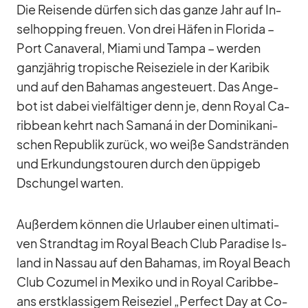
Die Rei­sende dür­fen sich das ganze Jahr auf In­
sel­hop­ping freuen. Von drei Hä­fen in Flo­rida –
Port Ca­na­ve­ral, Mi­ami und Tampa – wer­den
ganz­jäh­rig tro­pi­sche Rei­se­ziele in der Ka­ri­bik
und auf den Ba­ha­mas an­ge­steu­ert. Das An­ge­
bot ist da­bei viel­fäl­ti­ger denn je, denn Royal Ca­
rib­bean kehrt nach Sa­maná in der Do­mi­ni­ka­ni­
schen Re­pu­blik zu­rück, wo weiße Sand­strän­den
und Er­kun­dungs­tou­ren durch den üp­pi­geb
Dschun­gel war­ten.
Au­ßer­dem kön­nen die Ur­lau­ber ei­nen ul­ti­ma­ti­
ven Strand­tag im Royal Beach Club Pa­ra­dise Is­
land in Nas­sau auf den Ba­ha­mas, im Royal Beach
Club Co­zu­mel in Me­xiko und in Royal Ca­rib­be­
ans erst­klas­si­gem Rei­se­ziel „Per­fect Day at Co­