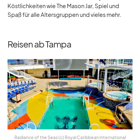
Köst­lich­kei­ten wie The Ma­son Jar, Spiel und
Spaß für alle Al­ters­grup­pen und vie­les mehr.
Reisen ab Tampa
Ra­di­ance of the Seas (c) Royal Ca­rib­bean In­ter­na­tio­nal