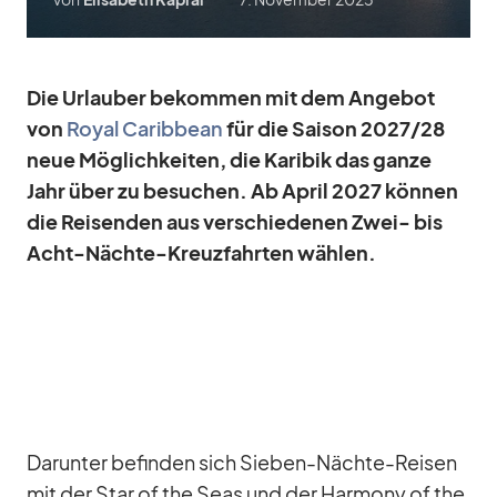
Die Ur­lau­ber be­kom­men mit dem An­ge­bot
von
Royal Ca­rib­bean
für die Sai­son 2027/​28
neue Mög­lich­kei­ten, die Ka­ri­bik das ganze
Jahr über zu be­su­chen. Ab April 2027 kön­nen
die Rei­sen­den aus ver­schie­de­nen Zwei- bis
Acht-Nächte-Kreuz­fahr­ten wäh­len.
Dar­un­ter be­fin­den sich Sie­ben-Nächte-Rei­sen
mit der Star of the Seas und der Harm­ony of the