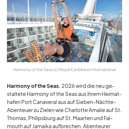
Harm­ony of the Seas (c) Royal Ca­rib­bean In­ter­na­tio­nal
Harm­ony of the Seas.
2026 wird die neu ge­
stal­tete Harm­ony of the Seas aus ih­rem Hei­mat­
ha­fen Port Ca­na­ve­ral aus auf Sie­ben-Nächte-
Aben­teuer zu Zie­len wie Char­lotte Ama­lie auf St.
Tho­mas, Phil­ips­burg auf St. Maar­ten und Fal­
mouth auf Ja­maika auf­bre­chen. Aben­teu­rer