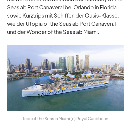
Seas ab Port Ca­na­ve­ral bei Or­lando in Flo­rida
so­wie Kurz­trips mit Schif­fen der Oa­sis-Klasse,
wie der Uto­pia of the Seas ab Port Ca­na­ve­ral
und der Won­der of the Seas ab Mi­ami.
Icon of the Seas in Mi­ami (c) Royal Ca­rib­bean