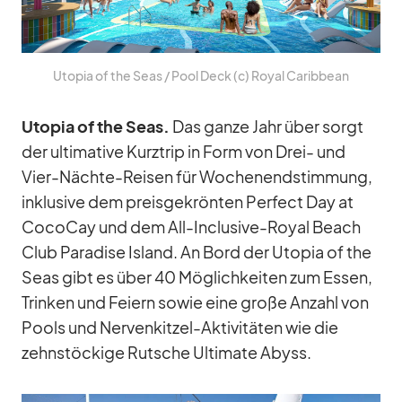
Uto­pia of the Seas /​ Pool Deck (c) Royal Ca­rib­bean
Uto­pia of the Seas.
Das ganze Jahr über sorgt
der ul­ti­ma­tive Kurz­trip in Form von Drei- und
Vier-Nächte-Rei­sen für Wo­chen­end­stim­mung,
in­klu­sive dem preis­ge­krön­ten Per­fect Day at
Co­co­Cay und dem All-In­clu­sive-Royal Beach
Club Pa­ra­dise Is­land. An Bord der Uto­pia of the
Seas gibt es über 40 Mög­lich­kei­ten zum Es­sen,
Trin­ken und Fei­ern so­wie eine große An­zahl von
Pools und Ner­ven­kit­zel-Ak­ti­vi­tä­ten wie die
zehn­stö­ckige Rut­sche Ul­ti­mate Abyss.