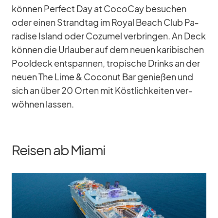
kön­nen Per­fect Day at Co­co­Cay be­su­chen
oder ei­nen Strand­tag im Royal Beach Club Pa­
ra­dise Is­land oder Co­zu­mel ver­brin­gen. An Deck
kön­nen die Ur­lau­ber auf dem neuen ka­ri­bi­schen
Pool­deck ent­span­nen, tro­pi­sche Drinks an der
neuen The Lime & Co­co­nut Bar ge­nie­ßen und
sich an über 20 Or­ten mit Köst­lich­kei­ten ver­
wöh­nen las­sen.
Reisen ab Miami