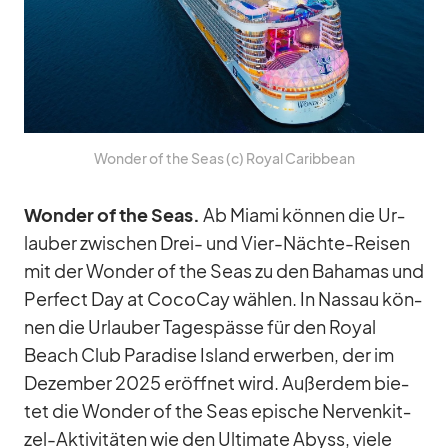
Won­der of the Seas (c) Royal Ca­rib­bean
Won­der of the Seas.
Ab Mi­ami kön­nen die Ur­
lau­ber zwi­schen Drei- und Vier-Nächte-Rei­sen
mit der Won­der of the Seas zu den Ba­ha­mas und
Per­fect Day at Co­co­Cay wäh­len. In Nas­sau kön­
nen die Ur­lau­ber Ta­ges­pässe für den Royal
Beach Club Pa­ra­dise Is­land er­wer­ben, der im
De­zem­ber 2025 er­öff­net wird. Au­ßer­dem bie­
tet die Won­der of the Seas epi­sche Ner­ven­kit­
zel-Ak­ti­vi­tä­ten wie den Ul­ti­mate Abyss, viele