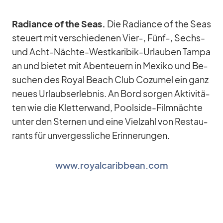
Ra­di­ance of the Seas.
Die Ra­di­ance of the Seas
steu­ert mit ver­schie­de­nen Vier‑, Fünf‑, Sechs-
und Acht-Nächte-West­ka­ri­bik-Ur­lau­ben Tampa
an und bie­tet mit Aben­teu­ern in Me­xiko und Be­
su­chen des Royal Beach Club Co­zu­mel ein ganz
neues Ur­laubs­er­leb­nis. An Bord sor­gen Ak­ti­vi­tä­
ten wie die Klet­ter­wand, Pools­ide-Film­nächte
un­ter den Ster­nen und eine Viel­zahl von Re­stau­
rants für un­ver­gess­li­che Er­in­ne­run­gen.
www.royalcaribbean.com