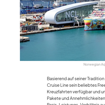
Nor­we­gian Aq
Ba­sie­rend auf sei­ner Tra­di­tion
Cruise Line sein be­lieb­tes Fre
Kreuz­fahr­ten ver­füg­bar und 
Pa­kete und An­nehm­lich­kei­ten
Preis-Leis­tungs-Ver­hält­nis au