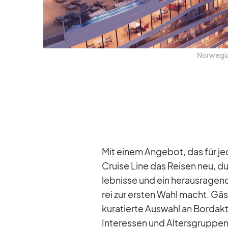
Nor­we­gi
Mit ei­nem An­ge­bot, das für je­d
Cruise Line das Rei­sen neu, durc
leb­nisse und ein her­aus­ra­gen
rei zur ers­ten Wahl macht. Gäst
ku­ra­tierte Aus­wahl an Bord­ak­ti
In­ter­es­sen und Al­ters­grup­pe