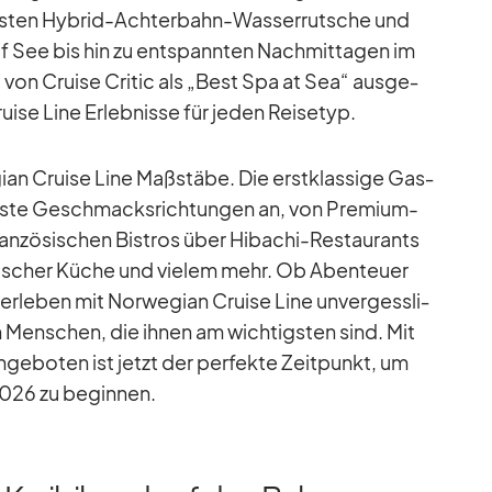
ers­ten Hy­brid-Ach­ter­bahn-Was­ser­rut­sche und
f See bis hin zu ent­spann­ten Nach­mit­ta­gen im
 von Cruise Cri­tic als „Best Spa at Sea“ aus­ge­
uise Line Er­leb­nisse für je­den Rei­se­typ.
­gian Cruise Line Maß­stäbe. Die erst­klas­sige Gas­
enste Ge­schmacks­rich­tun­gen an, von Pre­mium-
n­zö­si­schen Bis­tros über Hi­bachi-Re­stau­rants
ie­ni­scher Kü­che und vie­lem mehr. Ob Aben­teuer
­le­ben mit Nor­we­gian Cruise Line un­ver­gess­li­
en­schen, die ih­nen am wich­tigs­ten sind. Mit
n­ge­bo­ten ist jetzt der per­fekte Zeit­punkt, um
026 zu be­gin­nen.