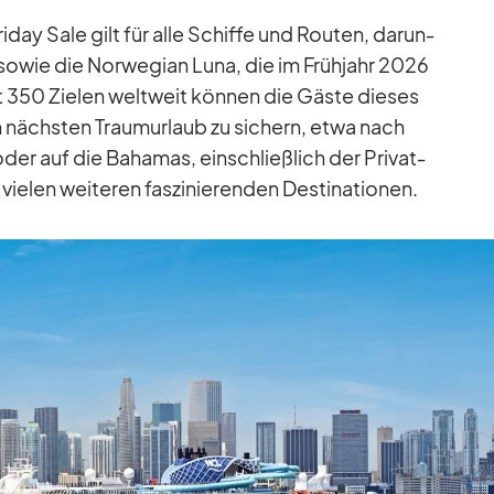
i­day Sale gilt für alle Schiffe und Rou­ten, dar­un­
o­wie die Nor­we­gian Luna, die im Früh­jahr 2026
st 350 Zie­len welt­weit kön­nen die Gäste die­ses
n nächs­ten Traum­ur­laub zu si­chern, etwa nach
 oder auf die Ba­ha­mas, ein­schließ­lich der Pri­vat­
ie­len wei­te­ren fas­zi­nie­ren­den De­sti­na­tio­nen.