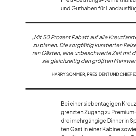
und Gut­ha­ben für Land­aus­flü
„Mit 50 Pro­zent Ra­batt auf alle Kreuz­fahr­t
zu pla­nen. Die sorg­fäl­tig ku­ra­tier­ten Re
ren Gäs­ten, eine un­be­schwerte Zeit mit d
sie gleich­zei­tig den größ­ten Mehr­wer
HARRY SOM­MER, PRE­SI­DENT UND CHIEF EX
Bei ei­ner sie­ben­tä­gi­gen Kre
grenz­ten Zu­gang zu Pre­mium-Sp
drei mehr­gän­gige Din­ner in Spe
ten Gast in ei­ner Ka­bine so­w