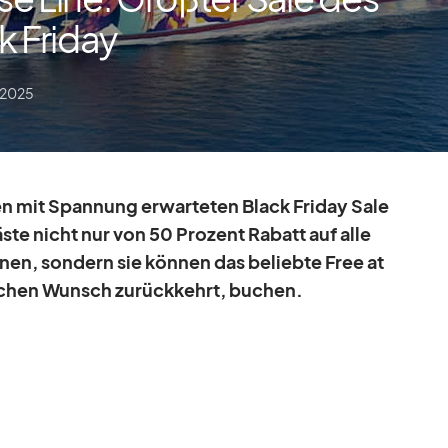
k Friday
 2025
n mit Span­nung er­war­te­ten Black Fri­day Sale
ste nicht nur von 50 Pro­zent Ra­batt auf alle
ön­nen, son­dern sie kön­nen das be­liebte Free at
­chen Wunsch zu­rück­kehrt, bu­chen.