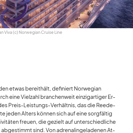
an Viva (c) Nor­we­gian Cruise Line
en et­was be­reit­hält, de­fi­niert Nor­we­gian
h eine Viel­zahl bran­chen­weit ein­zig­ar­ti­ger Er­
­des Preis-Leis­tungs-Ver­hält­nis, das die Ree­de­
e je­den Al­ters kön­nen sich auf eine sorg­fäl­tig
­vi­tä­ten freuen, die ge­zielt auf un­ter­schied­li­che
n ab­ge­stimmt sind. Von ad­re­na­lin­ge­la­de­nen At­