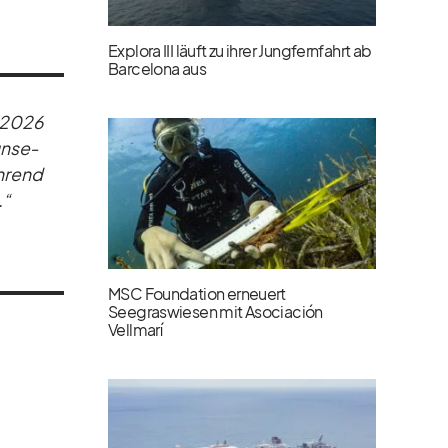
Explora III läuft zu ihrer Jungfernfahrt ab
Barcelona aus
b 2026
un­se­
h­rend
.“
MSC Foundation erneuert
Seegraswiesen mit Asociación
Vellmarí