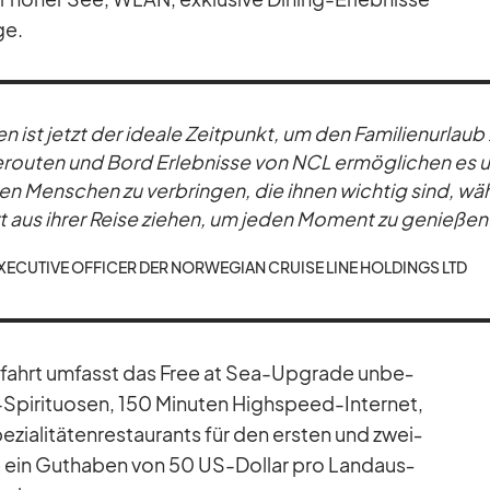
ge.
en ist jetzt der ideale Zeit­punkt, um den Fa­mi­li­en­ur­lau
i­se­rou­ten und Bord Er­leb­nisse von NCL er­mög­li­chen es 
en Men­schen zu ver­brin­gen, die ih­nen wich­tig sind, wä
t aus ih­rer Reise zie­hen, um je­den Mo­ment zu ge­nie­ßen
E­CU­TIVE OF­FI­CER DER NOR­WE­GIAN CRUISE LINE HOL­DINGS LTD
uz­fahrt um­fasst das Free at Sea-Up­grade un­be­
i­ri­tuo­sen, 150 Mi­nu­ten High­speed-In­ter­net,
­zia­li­tä­ten­re­stau­rants für den ers­ten und zwei­
ie ein Gut­ha­ben von 50 US-Dol­lar pro Land­aus­