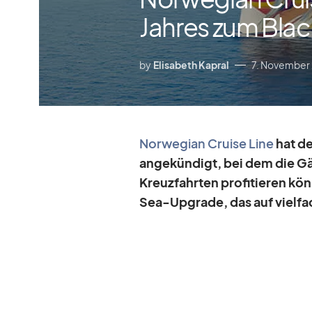
Jahres zum Blac
by
Elisabeth Kapral
7. November
Nor­we­gian Cruise Line
hat de
an­ge­kün­digt, bei dem die Gä
Kreuz­fahr­ten pro­fi­tie­ren k
Sea-Up­grade, das auf viel­fa