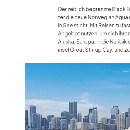
Der zeit­lich be­grenzte Black Fr
ter die neue Nor­we­gian Aqua s
in See sticht. Mit Rei­sen zu fa
An­ge­bot nut­zen, um sich ih­re
Alaska, Eu­ropa, in die Ka­ri­bik
in­sel Great Stir­rup Cay, und zu v