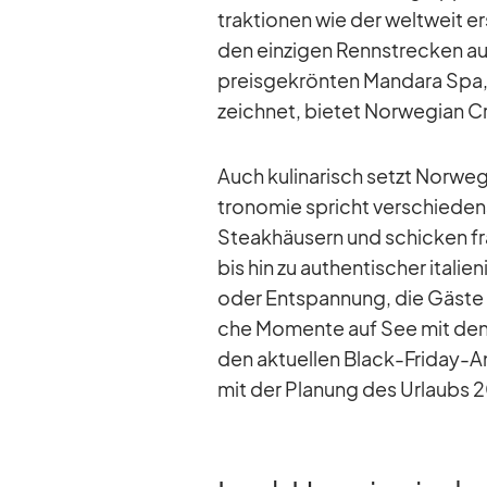
trak­tio­nen wie der welt­weit 
den ein­zi­gen Renn­stre­cken au
preis­ge­krön­ten Man­dara Spa,
zeich­net, bie­tet Nor­we­gian Cr
Auch ku­li­na­risch setzt Nor­we
tro­no­mie spricht ver­schie­d
Steak­häu­sern und schi­cken fra
bis hin zu au­then­ti­scher ita­l
oder Ent­span­nung, die Gäste er
che Mo­mente auf See mit den M
den ak­tu­el­len Black-Fri­day-A
mit der Pla­nung des Ur­laubs 2