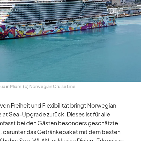
ua in Mi­ami (c) Nor­we­gian Cruise Line
 von Frei­heit und Fle­xi­bi­li­tät bringt Nor­we­gian
e at Sea-Up­grade zu­rück. Die­ses ist für alle
um­fasst bei den Gäs­ten be­son­ders ge­schätzte
, dar­un­ter das Ge­trän­ke­pa­ket mit dem bes­ten
f ho­her See, WLAN, ex­klu­sive Di­ning-Er­leb­nisse