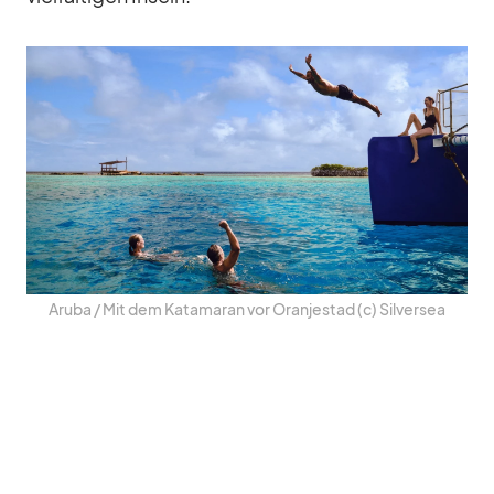
Aruba /​ Mit dem Ka­ta­ma­ran vor Oran­jes­tad (c) Sil­ver­sea