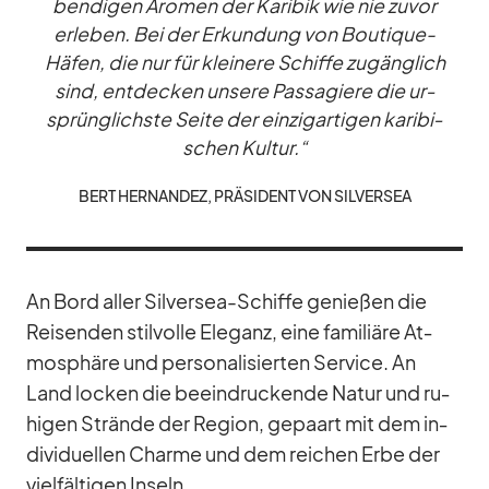
ben­di­gen Aro­men der Ka­ri­bik wie nie zu­vor
er­le­ben. Bei der Er­kun­dung von Bou­tique-
Hä­fen, die nur für klei­nere Schiffe zu­gäng­lich
sind, ent­de­cken un­sere Pas­sa­giere die ur­
sprüng­lichste Seite der ein­zig­ar­ti­gen ka­ri­bi­
schen Kul­tur.“
BERT HER­NAN­DEZ, PRÄ­SI­DENT VON SIL­VER­SEA
An Bord al­ler Sil­ver­sea-Schiffe ge­nie­ßen die
Rei­sen­den stil­volle Ele­ganz, eine fa­mi­liäre At­
mo­sphäre und per­so­na­li­sier­ten Ser­vice. An
Land lo­cken die be­ein­dru­ckende Na­tur und ru­
hi­gen Strände der Re­gion, ge­paart mit dem in­
di­vi­du­el­len Charme und dem rei­chen Erbe der
viel­fäl­ti­gen In­seln.