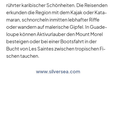
rühr­ter ka­ri­bi­scher Schön­hei­ten. Die Rei­sen­den
er­kun­den die Re­gion mit dem Ka­jak oder Ka­ta­
ma­ran, schnor­cheln in­mit­ten leb­haf­ter Riffe
oder wan­dern auf ma­le­ri­sche Gip­fel. In Gua­de­
loupe kön­nen Ak­tiv­ur­lau­ber den Mount Mo­rel
be­stei­gen oder bei ei­ner Boots­fahrt in der
Bucht von Les Sain­tes zwi­schen tro­pi­schen Fi­
schen tau­chen.
www.silversea.com