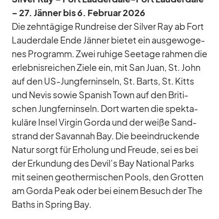
– 27. Jän­ner bis 6. Fe­bruar 2026
Die zehn­tä­gige Rund­reise der Sil­ver Ray ab Fort
Lau­derd­ale Ende Jän­ner bie­tet ein aus­ge­wo­ge­
nes Pro­gramm. Zwei ru­hige See­tage rah­men die
er­leb­nis­rei­chen Ziele ein, mit San Juan, St. John
auf den US-Jung­fern­in­seln, St. Barts, St. Kitts
und Ne­vis so­wie Spa­nish Town auf den Bri­ti­
schen Jung­fern­in­seln. Dort war­ten die spek­ta­
ku­läre In­sel Vir­gin Gorda und der weiße Sand­
strand der Sa­v­an­nah Bay. Die be­ein­dru­ckende
Na­tur sorgt für Er­ho­lung und Freude, sei es bei
der Er­kun­dung des Devil’s Bay Na­tio­nal Parks
mit sei­nen geo­ther­mi­schen Pools, den Grot­ten
am Gorda Peak oder bei ei­nem Be­such der The
Baths in Spring Bay.