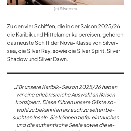
(c) Sil­ver­sea
Zu den vier Schif­fen, die in der Sai­son 2025/​26
die Ka­ri­bik und Mit­tel­ame­rika be­rei­sen, ge­hö­ren
das neuste Schiff der Nova-Klasse von Sil­ver­
sea, die Sil­ver Ray, so­wie die Sil­ver Spi­rit, Sil­ver
Shadow und Sil­ver Dawn.
„Für un­sere Ka­ri­bik-Sai­son 2025/​26 ha­ben
wir eine er­leb­nis­rei­che Aus­wahl an Rei­sen
kon­zi­piert. Diese füh­ren un­sere Gäste so­
wohl zu be­kann­ten als auch zu sel­ten be­
such­ten In­seln. Sie kön­nen tie­fer ein­tau­chen
und die au­then­ti­sche Seele so­wie die le­