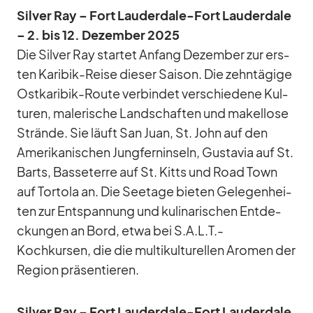
Sil­ver Ray – Fort Lau­derd­ale-Fort Lau­derd­ale
– 2. bis 12. De­zem­ber 2025
Die Sil­ver Ray star­tet An­fang De­zem­ber zur ers­
ten Ka­ri­bik-Reise die­ser Sai­son. Die zehn­tä­gige
Ost­ka­ri­bik-Route ver­bin­det ver­schie­dene Kul­
tu­ren, ma­le­ri­sche Land­schaf­ten und ma­kel­lose
Strände. Sie läuft San Juan, St. John auf den
Ame­ri­ka­ni­schen Jung­fern­in­seln, Gustavia auf St.
Barts, Bas­se­terre auf St. Kitts und Road Town
auf Tor­tola an. Die See­tage bie­ten Ge­le­gen­hei­
ten zur Ent­span­nung und ku­li­na­ri­schen Ent­de­
ckun­gen an Bord, etwa bei S.A.L.T.-
Kochkursen, die die mul­ti­kul­tu­rel­len Aro­men der
Re­gion prä­sen­tie­ren.
Sil­ver Ray – Fort Lau­derd­ale-Fort Lau­derd­ale