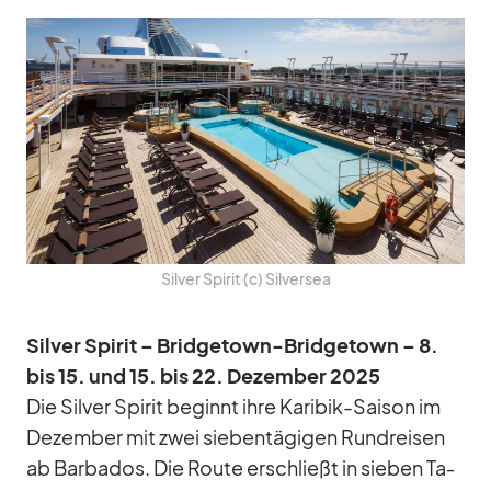
Sil­ver Spi­rit (c) Sil­ver­sea
Sil­ver Spi­rit – Bridge­town-Bridge­town – 8.
bis 15. und 15. bis 22. De­zem­ber 2025
Die Sil­ver Spi­rit be­ginnt ihre Ka­ri­bik-Sai­son im
De­zem­ber mit zwei sie­ben­tä­gi­gen Rund­rei­sen
ab Bar­ba­dos. Die Route er­schließt in sie­ben Ta­