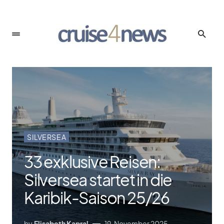
SILVERSEA
33 exklusive Reisen:
Silversea startet in die
Karibik-Saison 25/​26
by
Elisabeth Kapral
19. November 2025