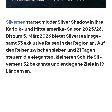
Sil­ver­sea
star­tet mit der Sil­ver Shadow in ihre
Ka­ri­bik- und Mit­tel­ame­rika-Sai­son 2025/​26.
Bis zum 5. März 2026 bie­tet Sil­ver­sea ins­ge­
samt 33 ex­klu­sive Rei­sen in der Re­gion an. Auf
den Rei­sen zwi­schen sie­ben und 21 Ta­gen
steu­ern die ele­gan­ten, klei­ne­ren Schiffe Sil­
ver­seas 32 be­kannte und ent­le­gene Ziele in 19
Län­dern an.