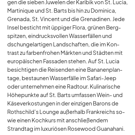
gen die sie­ben Ju­we­len der Ka­ri­bik von St. Lu­cia,
Mar­ti­ni­que und St. Barts bis hin zu Do­mi­nica,
Gre­nada, St. Vin­cent und die Gre­na­di­nen. Jede
In­sel be­sticht mit üp­pi­ger Flora, grü­nen Berg­
spit­zen, ein­drucks­vol­len Was­ser­fäl­len und
dschun­gel­ar­ti­gen Land­schaf­ten, die im Kon­
trast zu far­ben­fro­hen Märk­ten und Städ­ten mit
eu­ro­päi­schen Fas­sa­den ste­hen. Auf St. Lu­cia
be­sich­ti­gen die Rei­sen­den eine Ba­na­nen­plan­
tage, be­stau­nen Was­ser­fälle im Sa­fari-Jeep
oder un­ter­neh­men eine Rad­tour. Ku­li­na­ri­sche
Hö­he­punkte auf St. Barts um­fas­sen Wein- und
Kä­se­ver­kos­tun­gen in der ein­zi­gen Ba­rons de
Rothschild’s Lounge au­ßer­halb Frank­reichs so­
wie ei­nen Koch­kurs mit an­schlie­ßen­dem
Strand­tag im lu­xu­riö­sen Ro­se­wood Gua­nahani.