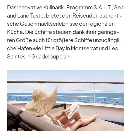
Das in­no­va­tive Ku­li­na­rik-Pro­gramm S.A.L.T., Sea
and Land Taste, bie­tet den Rei­sen­den au­then­ti­
sche Ge­schmacks­er­leb­nisse der re­gio­na­len
Kü­che. Die Schiffe steu­ern dank ih­rer ge­rin­ge­
ren Größe auch für grö­ßere Schiffe un­zu­gäng­li­
che Hä­fen wie Little Bay in Monts­er­rat und Les
Sain­tes in Gua­de­loupe an.