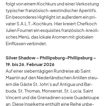
folgt von ei­nem Koch­kurs und ei­ner Ver­kos­tung
ty­pi­scher fran­zö­sisch-west­in­di­scher Ape­ri­tifs.
Ein be­son­de­res High­light ist au­ßer­dem ein pri­
va­ter S.A.L.T.-Kochkurs. Hier kre­iert Chef­koch
Ju­lien Four­net ein ex­qui­si­tes fran­zö­sisch-kreo­li­
sches Menü, das lo­kale Aro­men mit glo­ba­len
Ein­flüs­sen ver­bin­det.
Sil­ver Shadow – Phil­lips­burg-Phil­lips­burg –
19. bis 26. Fe­bruar 2026
Auf ei­ner sie­ben­tä­gi­gen Rund­reise ab Saint
Maar­tin auf den Nie­der­län­di­schen An­til­len steu­
ern die Gäste St. John’s auf An­ti­gua und Bar­
buda, St. Tho­mas, Mon­ser­rat, St. Lu­cia, Saint
Vin­cent und die Gre­na­di­nen so­wie Gua­de­loupe
an. Diese In­sel­kette ent­hüllt eine Reihe un­be­