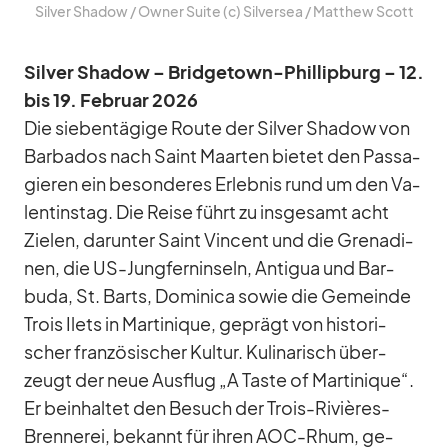
Sil­ver Shadow /​ Ow­ner Suite (c) Sil­ver­sea /​ Matthew Scott
Sil­ver Shadow – Bridge­town-Phil­lip­burg – 12.
bis 19. Fe­bruar 2026
Die sie­ben­tä­gige Route der Sil­ver Shadow von
Bar­ba­dos nach Saint Maar­ten bie­tet den Pas­sa­
gie­ren ein be­son­de­res Er­leb­nis rund um den Va­
len­tins­tag. Die Reise führt zu ins­ge­samt acht
Zie­len, dar­un­ter Saint Vin­cent und die Gre­na­di­
nen, die US-Jung­fern­in­seln, An­ti­gua und Bar­
buda, St. Barts, Do­mi­nica so­wie die Ge­meinde
Trois Ilets in Mar­ti­ni­que, ge­prägt von his­to­ri­
scher fran­zö­si­scher Kul­tur. Ku­li­na­risch über­
zeugt der neue Aus­flug „A Taste of Mar­ti­ni­que“.
Er be­inhal­tet den Be­such der Trois-Ri­viè­res-
Bren­ne­rei, be­kannt für ih­ren AOC-Rhum, ge­