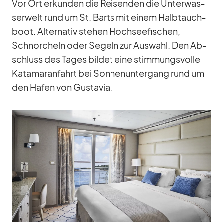
Vor Ort er­kun­den die Rei­sen­den die Un­ter­was­
ser­welt rund um St. Barts mit ei­nem Halb­tauch­
boot. Al­ter­na­tiv ste­hen Hoch­see­fi­schen,
Schnor­cheln oder Se­geln zur Aus­wahl. Den Ab­
schluss des Ta­ges bil­det eine stim­mungs­volle
Ka­ta­ma­ran­fahrt bei Son­nen­un­ter­gang rund um
den Ha­fen von Gustavia.