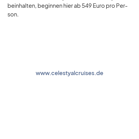
be­inhal­ten, be­gin­nen hier ab 549 Euro pro Per­
son.
www.celestyalcruises.de