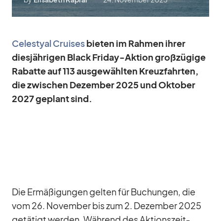
Ce­les­tyal Crui­ses
bie­ten im Rah­men ih­rer
dies­jäh­ri­gen Black Fri­day-Ak­tion groß­zü­gige
Ra­batte auf 113 aus­ge­wähl­ten Kreuz­fahr­ten,
die zwi­schen De­zem­ber 2025 und Ok­to­ber
2027 ge­plant sind.
Die Er­mä­ßi­gun­gen gel­ten für Bu­chun­gen, die
vom 26. No­vem­ber bis zum 2. De­zem­ber 2025
ge­tä­tigt wer­den. Wäh­rend des Ak­ti­ons­zeit­