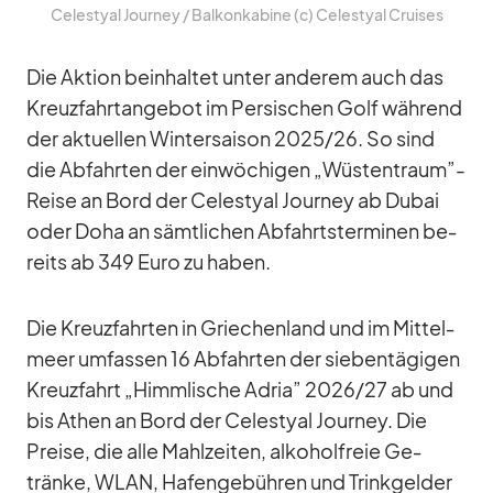
Ce­les­tyal Jour­ney /​ Bal­kon­ka­bine (c) Ce­les­tyal Crui­ses
Die Ak­tion be­inhal­tet un­ter an­de­rem auch das
Kreuz­fahrt­an­ge­bot im Per­si­schen Golf wäh­rend
der ak­tu­el­len Win­ter­sai­son 2025/​26. So sind
die Ab­fahr­ten der ein­wö­chi­gen „Wüstentraum”-
Reise an Bord der Ce­les­tyal Jour­ney ab Du­bai
oder Doha an sämt­li­chen Ab­fahrts­ter­mi­nen be­
reits ab 349 Euro zu ha­ben.
Die Kreuz­fahr­ten in Grie­chen­land und im Mit­tel­
meer um­fas­sen 16 Ab­fahr­ten der sie­ben­tä­gi­gen
Kreuz­fahrt „Himm­li­sche Adria” 2026/​27 ab und
bis Athen an Bord der Ce­les­tyal Jour­ney. Die
Preise, die alle Mahl­zei­ten, al­ko­hol­freie Ge­
tränke, WLAN, Ha­fen­ge­büh­ren und Trink­gel­der