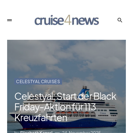
CELESTYAL CRUISES
Celestyal: Start der Black
Friday-Aktion für 113
Kreuzfahrten
by
Elisabeth Kapral
24. November 2025