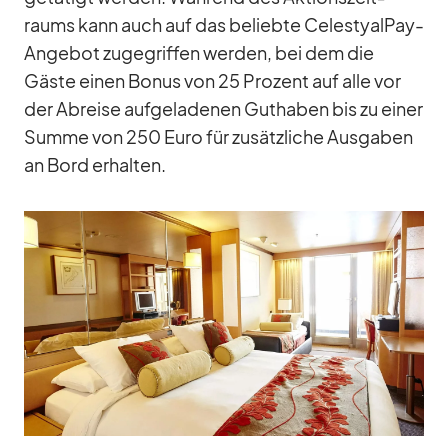
raums kann auch auf das be­liebte Ce­les­tyal­Pay-
An­ge­bot zu­ge­grif­fen wer­den, bei dem die
Gäste ei­nen Bo­nus von 25 Pro­zent auf alle vor
der Ab­reise auf­ge­la­de­nen Gut­ha­ben bis zu ei­ner
Summe von 250 Euro für zu­sätz­li­che Aus­ga­ben
an Bord er­hal­ten.