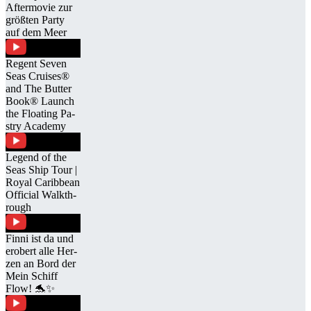
Af­ter­mo­vie zur
größ­ten Party
auf dem Meer
Re­gent Se­ven
Seas Crui­ses®
and The But­ter
Book® Launch
the Floa­ting Pa­
stry Aca­demy
Le­gend of the
Seas Ship Tour |
Royal Ca­rib­bean
Of­fi­cial Walk­th­
rough
Finni ist da und
er­obert alle Her­
zen an Bord der
Mein Schiff
Flow! 🐬✨