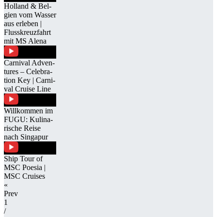
Hol­land & Bel­
gien vom Was­ser
aus er­le­ben |
Fluss­kreuz­fahrt
mit MS Alena
Car­ni­val Ad­ven­
tures – Ce­le­bra­
tion Key | Car­ni­
val Cruise Line
Will­kom­men im
FUGU: Ku­li­na­
ri­sche Reise
nach Sin­ga­pur
Ship Tour of
MSC Poe­sia |
MSC Crui­ses
«
Prev
1
/​