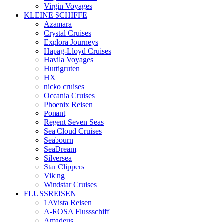
Virgin Voyages
KLEINE SCHIFFE
Azamara
Crystal Cruises
Explora Journeys
Hapag-Lloyd Cruises
Havila Voyages
Hurtigruten
HX
nicko cruises
Oceania Cruises
Phoenix Reisen
Ponant
Regent Seven Seas
Sea Cloud Cruises
Seabourn
SeaDream
Silversea
Star Clippers
Viking
Windstar Cruises
FLUSSREISEN
1AVista Reisen
A‑ROSA Flussschiff
Amadeus