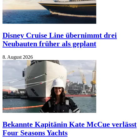
Disney Cruise Line übernimmt drei
Neubauten früher als geplant
8. Au­gust 2026
Bekannte Kapitänin Kate McCue verlässt
Four Seasons Yachts