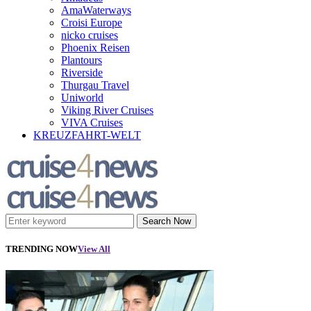
AmaWaterways
Croisi Europe
nicko cruises
Phoenix Reisen
Plantours
Riverside
Thurgau Travel
Uniworld
Viking River Cruises
VIVA Cruises
KREUZFAHRT-WELT
Search Now
TRENDING NOW
View All