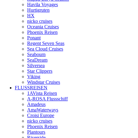
Havila Voyages
Hurtigruten
HX
nicko cruises
Oceania Cruises
Phoenix Reisen
Ponant
Regent Seven Seas
Sea Cloud Cruises
Seabourn
SeaDream
Silversea
Star Clippers
Viking
Windstar Cruises
FLUSSREISEN
1AVista Reisen
A‑ROSA Flussschiff
Amadeus
AmaWaterways
Croisi Europe
nicko cruises
Phoenix Reisen
Plantours
Riverside