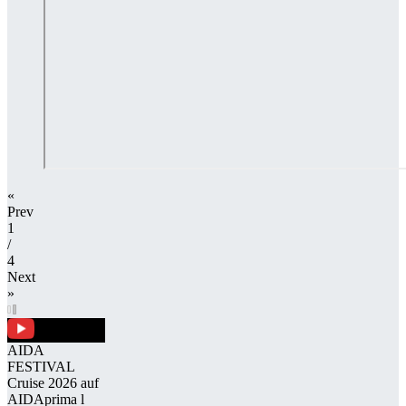
«
Prev
1
/​
4
Next
»
AIDA
FESTIVAL
Cruise 2026 auf
AID­A­prima l