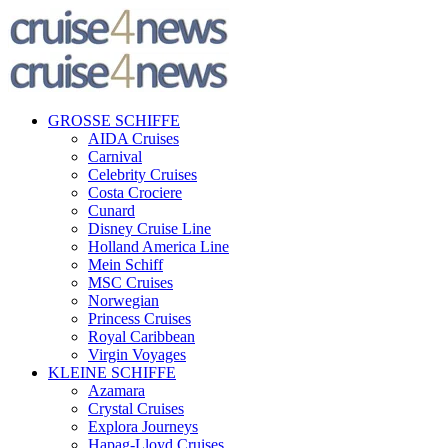
GROSSE SCHIFFE
AIDA Cruises
Carnival
Celebrity Cruises
Costa Crociere
Cunard
Disney Cruise Line
Holland America Line
Mein Schiff
MSC Cruises
Norwegian
Princess Cruises
Royal Caribbean
Virgin Voyages
KLEINE SCHIFFE
Azamara
Crystal Cruises
Explora Journeys
Hapag-Lloyd Cruises