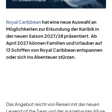
Royal Ca­rib­bean
hat eine neue Aus­wahl an
Mög­lich­kei­ten zur Er­kun­dung der Ka­ri­bik in
der neuen Sai­son 2027/​28 prä­sen­tiert. Ab
April 2027 kön­nen Fa­mi­lien und Ur­lau­ber auf
13 Schif­fen von Royal Ca­rib­bean ent­span­nen
oder sich ins Aben­teuer stür­zen.
Das An­ge­bot reicht von Rei­sen mit der neuen
Le­gend of the Seas und der aus­ge­bau­ten Al­lure