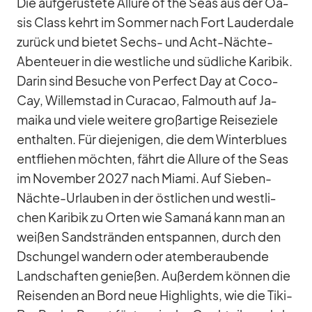
Die auf­ge­rüs­tete Al­lure of the Seas aus der Oa­
sis Class kehrt im Som­mer nach Fort Lau­derd­ale
zu­rück und bie­tet Sechs- und Acht-Nächte-
Aben­teuer in die west­li­che und süd­li­che Ka­ri­bik.
Darin sind Be­su­che von Per­fect Day at Co­co­
Cay, Wil­lem­stad in Cu­ra­cao, Fal­mouth auf Ja­
maika und viele wei­tere groß­ar­tige Rei­se­ziele
ent­hal­ten. Für die­je­ni­gen, die dem Win­ter­blues
ent­flie­hen möch­ten, fährt die Al­lure of the Seas
im No­vem­ber 2027 nach Mi­ami. Auf Sie­ben-
Nächte-Ur­lau­ben in der öst­li­chen und west­li­
chen Ka­ri­bik zu Or­ten wie Sa­maná kann man an
wei­ßen Sand­strän­den ent­span­nen, durch den
Dschun­gel wan­dern oder atem­be­rau­bende
Land­schaf­ten ge­nie­ßen. Au­ßer­dem kön­nen die
Rei­sen­den an Bord neue High­lights, wie die Tiki-