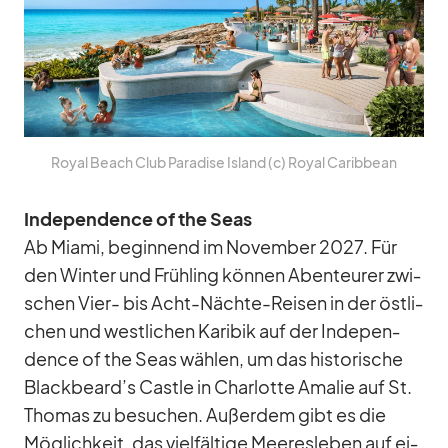
Royal Beach Club Pa­ra­dise Is­land (c) Royal Ca­rib­bean
In­de­pen­dence of the Seas
Ab Mi­ami, be­gin­nend im No­vem­ber 2027. Für
den Win­ter und Früh­ling kön­nen Aben­teu­rer zwi­
schen Vier- bis Acht-Nächte-Rei­sen in der öst­li­
chen und west­li­chen Ka­ri­bik auf der In­de­pen­
dence of the Seas wäh­len, um das his­to­ri­sche
Blackbeard’s Castle in Char­lotte Ama­lie auf St.
Tho­mas zu be­su­chen. Au­ßer­dem gibt es die
Mög­lich­keit, das viel­fäl­tige Mee­res­le­ben auf ei­