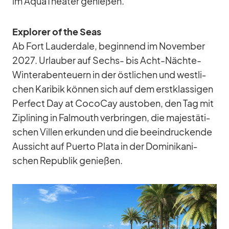
im Aqua­Thea­ter ge­nie­ßen.
Ex­plo­rer of the Seas
Ab Fort Lau­derd­ale, be­gin­nend im No­vem­ber
2027. Ur­lau­ber auf Sechs- bis Acht-Nächte-
Win­ter­aben­teu­ern in der öst­li­chen und west­li­
chen Ka­ri­bik kön­nen sich auf dem erst­klas­si­gen
Per­fect Day at Co­co­Cay aus­to­ben, den Tag mit
Zi­pli­ning in Fal­mouth ver­brin­gen, die ma­jes­tä­ti­
schen Vil­len er­kun­den und die be­ein­dru­ckende
Aus­sicht auf Pu­erto Plata in der Do­mi­ni­ka­ni­
schen Re­pu­blik ge­nie­ßen.