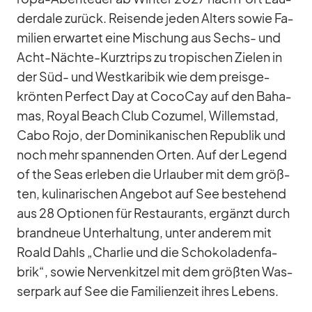
derd­ale zu­rück. Rei­sende je­den Al­ters so­wie Fa­
mi­lien er­war­tet eine Mi­schung aus Sechs- und
Acht-Nächte-Kurz­trips zu tro­pi­schen Zie­len in
der Süd- und West­ka­ri­bik wie dem preis­ge­
krön­ten Per­fect Day at Co­co­Cay auf den Ba­ha­
mas, Royal Beach Club Co­zu­mel, Wil­lem­stad,
Cabo Rojo, der Do­mi­ni­ka­ni­schen Re­pu­blik und
noch mehr span­nen­den Or­ten. Auf der Le­gend
of the Seas er­le­ben die Ur­lau­ber mit dem größ­
ten, ku­li­na­ri­schen An­ge­bot auf See be­stehend
aus 28 Op­tio­nen für Re­stau­rants, er­gänzt durch
brand­neue Un­ter­hal­tung, un­ter an­de­rem mit
Roald Dahls „Char­lie und die Scho­ko­la­den­fa­
brik“, so­wie Ner­ven­kit­zel mit dem größ­ten Was­
ser­park auf See die Fa­mi­li­en­zeit ih­res Le­bens.