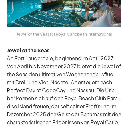
Je­wel of the Seas (c) Royal Ca­rib­bean In­ter­na­tio­nal
Je­wel of the Seas
Ab Fort Lau­derd­ale, be­gin­nend im April 2027.
Von April bis No­vem­ber 2027 bie­tet die Je­wel of
the Seas den ul­ti­ma­ti­ven Wo­chen­end­aus­flug
mit Drei- und Vier-Nächte-Aben­teu­ern nach
Per­fect Day at Co­co­Cay und Nas­sau. Die Ur­lau­
ber kön­nen sich auf den Royal Beach Club Pa­ra­
dise Is­land freuen, der seit sei­ner Er­öff­nung im
De­zem­ber 2025 den Geist der Ba­ha­mas mit den
cha­rak­te­ris­ti­schen Er­leb­nis­sen von Royal Ca­rib­