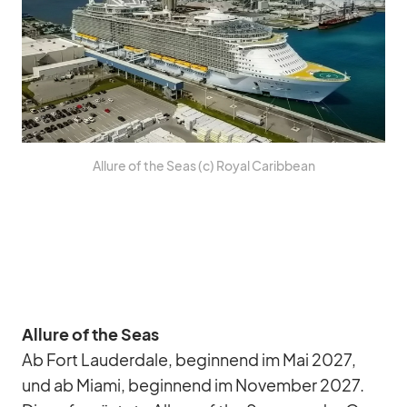
Al­lure of the Seas (c) Royal Ca­rib­bean
Al­lure of the Seas
Ab Fort Lau­derd­ale, be­gin­nend im Mai 2027,
und ab Mi­ami, be­gin­nend im No­vem­ber 2027.