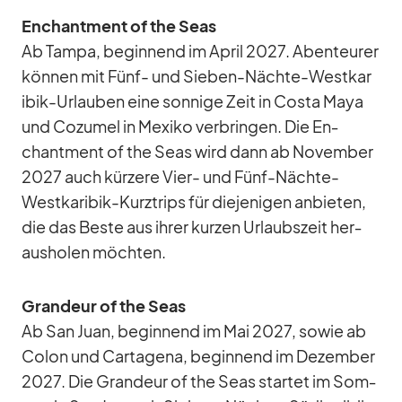
En­chant­ment of the Seas
Ab Tampa, be­gin­nend im April 2027. Aben­teu­rer
kön­nen mit Fünf- und Sie­ben-Nächte-West­ka­r
i­bik-Ur­lau­ben eine son­nige Zeit in Costa Maya
und Co­zu­mel in Me­xiko ver­brin­gen. Die En­
chant­ment of the Seas wird dann ab No­vem­ber
2027 auch kür­zere Vier- und Fünf-Nächte-
West­ka­ri­bik-Kurz­trips für die­je­ni­gen an­bie­ten,
die das Beste aus ih­rer kur­zen Ur­laubs­zeit her­
aus­ho­len möch­ten.
Gran­deur of the Seas
Ab San Juan, be­gin­nend im Mai 2027, so­wie ab
Co­lon und Car­ta­gena, be­gin­nend im De­zem­ber
2027. Die Gran­deur of the Seas star­tet im Som­