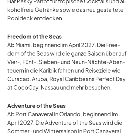
Bar Pesky Par­rot für tro­pi­sche Cock­tails und al­
ko­hol­freie Ge­tränke so­wie das neu ge­stal­tete
Pool­deck ent­de­cken.
Free­dom of the Seas
Ab Mi­ami, be­gin­nend im April 2027. Die Free­
dom of the Seas wird die ganze Sai­son über auf
Vier‑, Fünf‑, Sie­ben- und Neun-Nächte-Aben­
teu­ern in die Ka­ri­bik fah­ren und Rei­se­ziele wie
Cu­ra­cao, Aruba, Royal Ca­rib­be­ans Per­fect Day
at Co­co­Cay, Nas­sau und mehr be­su­chen.
Ad­ven­ture of the Seas
Ab Port Ca­na­ve­ral in Or­lando, be­gin­nend im
April 2027. Die Ad­ven­ture of the Seas wird die
Som­mer- und Win­ter­sai­son in Port Ca­na­ve­ral