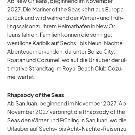
Ab New Or­leans, be­gin­nend im No­vem­ber
2027. Die Ma­ri­ner of the Seas kehrt aus Eu­ropa
zu­rück und wird wäh­rend der Win­ter- und Früh­
lings­sai­son zu ih­rem Hei­mat­ha­fen in New Or­
leans fah­ren. Fa­mi­lien kön­nen die son­nige,
west­li­che Ka­ri­bik auf Sechs- bis Neun-Nächte-
Aben­teu­ern er­kun­den, dar­un­ter Be­lize City,
Roa­tán und Co­zu­mel, wo auf die Ur­lau­ber der ul­
ti­ma­tive Strand­tag im Royal Beach Club Co­zu­
mel war­tet.
Rhap­sody of the Seas
Ab San Juan, be­gin­nend im No­vem­ber 2027. Ab
No­vem­ber 2027 ver­bringt die Rhap­sody of the
Seas den Win­ter und Früh­ling in San Juan, wo die
Ur­lau­ber auf Sechs- bis Acht-Nächte-Rei­sen zu