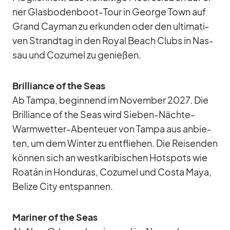
ner Glas­bo­den­boot-Tour in Ge­orge Town auf
Grand Cayman zu er­kun­den oder den ul­ti­ma­ti­
ven Strand­tag in den Royal Beach Clubs in Nas­
sau und Co­zu­mel zu ge­nie­ßen.
Bril­li­ance of the Seas
Ab Tampa, be­gin­nend im No­vem­ber 2027. Die
Bril­li­ance of the Seas wird Sie­ben-Nächte-
Warm­wet­ter-Aben­teuer von Tampa aus an­bie­
ten, um dem Win­ter zu ent­flie­hen. Die Rei­sen­den
kön­nen sich an west­ka­ri­bi­schen Hot­spots wie
Roa­tán in Hon­du­ras, Co­zu­mel und Costa Maya,
Be­lize City ent­span­nen.
Ma­ri­ner of the Seas