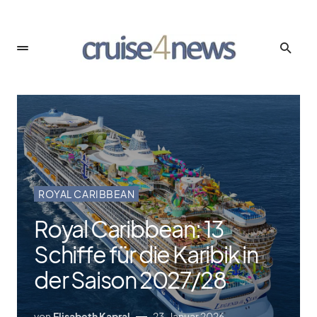
ROYAL CARIBBEAN
Royal Caribbean: 13
Schiffe für die Karibik in
der Saison 2027/​28
von
Elisabeth Kapral
23. Januar 2026