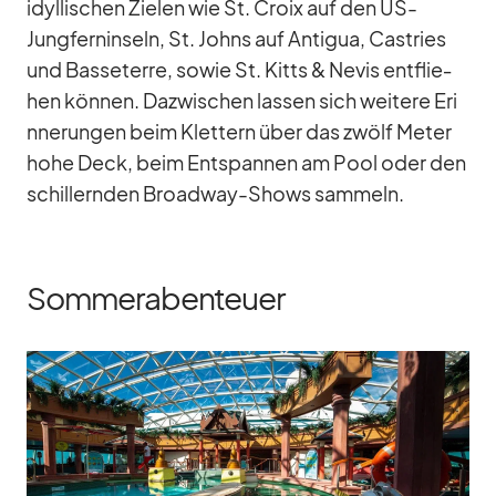
idyl­li­schen Zie­len wie St. Croix auf den US-
Jung­fern­in­seln, St. Johns auf An­ti­gua, Cas­tries
und Bas­se­terre, so­wie St. Kitts & Ne­vis ent­flie­
hen kön­nen. Da­zwi­schen las­sen sich wei­tere Er­i
n­ne­run­gen beim Klet­tern über das zwölf Me­ter
hohe Deck, beim Ent­span­nen am Pool oder den
schil­lern­den Broad­way-Shows sam­meln.
Sommerabenteuer