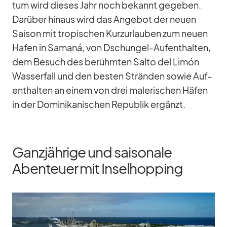
tum wird die­ses Jahr noch be­kannt ge­ge­ben.
Dar­über hin­aus wird das An­ge­bot der neuen
Sai­son mit tro­pi­schen Kurz­ur­lau­ben zum neuen
Ha­fen in Sa­maná, von Dschun­gel-Auf­ent­hal­ten,
dem Be­such des be­rühm­ten Salto del Limón
Was­ser­fall und den bes­ten Strän­den so­wie Auf­
ent­hal­ten an ei­nem von drei ma­le­ri­schen Hä­fen
in der Do­mi­ni­ka­ni­schen Re­pu­blik er­gänzt.
Ganzjährige und saisonale
Abenteuer mit Inselhopping