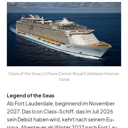
Oa­sis of the Seas (c) Press Cen­ter Royal Ca­rib­bean In­ter­na­
tio­nal
Le­gend of the Seas
Ab Fort Lau­derd­ale, be­gin­nend im No­vem­ber
2027. Das Icon Class-Schiff, das im Juli 2026
sein De­büt ha­ben wird, kehrt nach sei­nem Eu­
ropa-Aben­teuer ab Win­ter 2027 nach Fort Lau­