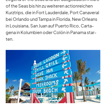
of the Seas bis hin zu wei­te­ren ac­tion­rei­chen
Kurz­trips, die in Fort Lau­derd­ale, Port Ca­na­ve­ral
bei Or­lando und Tampa in Flo­rida, New Or­leans
in Loui­siana, San Juan auf Pu­erto Rico, Car­ta­
gena in Ko­lum­bien oder Colón in Pa­nama star­
ten.