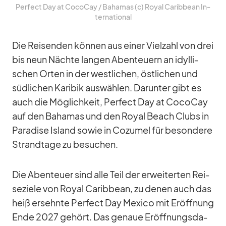
Per­fect Day at Co­co­Cay /​ Ba­ha­mas (c) Royal Ca­rib­bean In­
ter­na­tio­nal
Die Rei­sen­den kön­nen aus ei­ner Viel­zahl von drei
bis neun Nächte lan­gen Aben­teu­ern an idyl­li­
schen Or­ten in der west­li­chen, öst­li­chen und
süd­li­chen Ka­ri­bik aus­wäh­len. Dar­un­ter gibt es
auch die Mög­lich­keit, Per­fect Day at Co­co­Cay
auf den Ba­ha­mas und den Royal Beach Clubs in
Pa­ra­dise Is­land so­wie in Co­zu­mel für be­son­dere
Strand­tage zu be­su­chen.
Die Aben­teuer sind alle Teil der er­wei­ter­ten Rei­
se­ziele von Royal Ca­rib­bean, zu de­nen auch das
heiß er­sehnte Per­fect Day Me­xico mit Er­öff­nung
Ende 2027 ge­hört. Das ge­naue Er­öff­nungs­da­