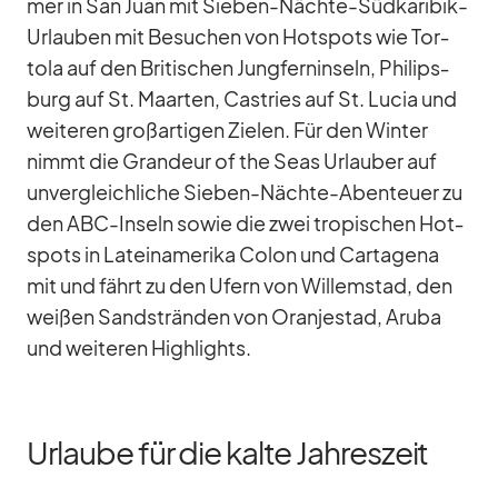
mer in San Juan mit Sie­ben-Nächte-Süd­ka­ri­bik-
Ur­lau­ben mit Be­su­chen von Hot­spots wie Tor­
tola auf den Bri­ti­schen Jung­fern­in­seln, Phil­ips­
burg auf St. Maar­ten, Cas­tries auf St. Lu­cia und
wei­te­ren groß­ar­ti­gen Zie­len. Für den Win­ter
nimmt die Gran­deur of the Seas Ur­lau­ber auf
un­ver­gleich­li­che Sie­ben-Nächte-Aben­teuer zu
den ABC-In­seln so­wie die zwei tro­pi­schen Hot­
spots in La­tein­ame­rika Co­lon und Car­ta­gena
mit und fährt zu den Ufern von Wil­lem­stad, den
wei­ßen Sand­strän­den von Oran­jes­tad, Aruba
und wei­te­ren High­lights.
Urlaube für die kalte Jahreszeit