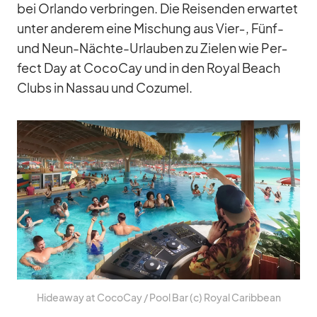
bei Or­lando ver­brin­gen. Die Rei­sen­den er­war­tet
un­ter an­de­rem eine Mi­schung aus Vier‑, Fünf-
und Neun-Nächte-Ur­lau­ben zu Zie­len wie Per­
fect Day at Co­co­Cay und in den Royal Beach
Clubs in Nas­sau und Co­zu­mel.
Hidea­way at Co­co­Cay /​ Pool Bar (c) Royal Ca­rib­bean