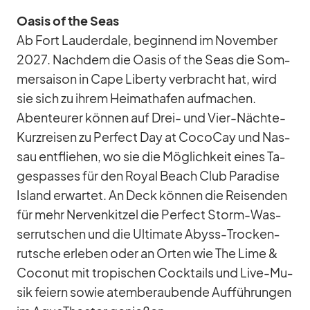
Oa­sis of the Seas
Ab Fort Lau­derd­ale, be­gin­nend im No­vem­ber
2027. Nach­dem die Oa­sis of the Seas die Som­
mer­sai­son in Cape Li­berty ver­bracht hat, wird
sie sich zu ih­rem Hei­mat­ha­fen auf­ma­chen.
Aben­teu­rer kön­nen auf Drei- und Vier-Nächte-
Kurz­rei­sen zu Per­fect Day at Co­co­Cay und Nas­
sau ent­flie­hen, wo sie die Mög­lich­keit ei­nes Ta­
ges­pas­ses für den Royal Beach Club Pa­ra­dise
Is­land er­war­tet. An Deck kön­nen die Rei­sen­den
für mehr Ner­ven­kit­zel die Per­fect Storm-Was­
ser­rut­schen und die Ul­ti­mate Abyss-Tro­cken­
rut­sche er­le­ben oder an Or­ten wie The Lime &
Co­co­nut mit tro­pi­schen Cock­tails und Live-Mu­
sik fei­ern so­wie atem­be­rau­bende Auf­füh­run­gen