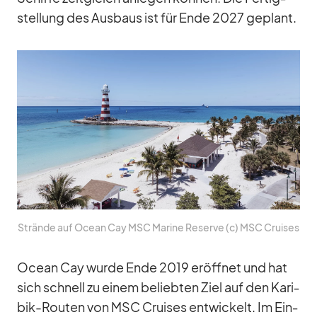
stel­lung des Aus­baus ist für Ende 2027 ge­plant.
Strände auf Ocean Cay MSC Ma­rine Re­serve (c) MSC Crui­ses
Ocean Cay wurde Ende 2019 er­öff­net und hat
sich schnell zu ei­nem be­lieb­ten Ziel auf den Ka­ri­
bik-Rou­ten von MSC Crui­ses ent­wi­ckelt. Im Ein­