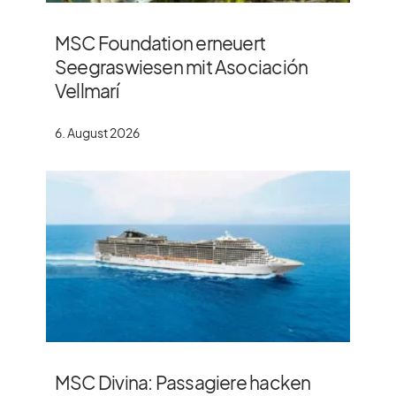
MSC Foundation erneuert
Seegraswiesen mit Asociación
Vellmarí
6. August 2026
MSC Divina: Passagiere hacken