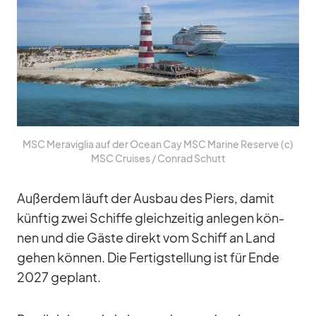
MSC Me­ra­vi­glia auf der Ocean Cay MSC Ma­rine Re­serve (c)
MSC Crui­ses /​ Con­rad Schutt
Au­ßer­dem läuft der Aus­bau des Piers, da­mit
künf­tig zwei Schiffe gleich­zei­tig an­le­gen kön­
nen und die Gäste di­rekt vom Schiff an Land
ge­hen kön­nen. Die Fer­tig­stel­lung ist für Ende
2027 ge­plant.