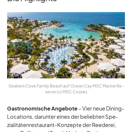
Sea­k­ers Cove Fa­mily Beach auf Ocean Cay MSC Ma­rine Re­
serve (c) MSC Crui­ses
Gas­tro­no­mi­sche An­ge­bote
– Vier neue Di­ning-
Lo­ca­ti­ons, dar­un­ter ei­nes der be­lieb­ten Spe­
zia­li­tä­ten­re­stau­rant-Kon­zepte der Ree­de­rei,