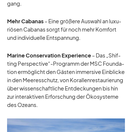
gang.
Mehr Ca­ba­nas
– Eine grö­ßere Aus­wahl an lu­xu­
riö­sen Ca­ba­nas sorgt für noch mehr Kom­fort
und in­di­vi­du­elle Ent­span­nung.
Ma­rine Con­ser­va­tion Ex­pe­ri­ence
– Das „Shif­
ting Perspective“-Programm der MSC Foun­da­
tion er­mög­licht den Gäs­ten im­mersive Ein­bli­cke
in den Mee­res­schutz, von Ko­ral­len­re­stau­rie­rung
über wis­sen­schaft­li­che Ent­de­ckun­gen bis hin
zur in­ter­ak­ti­ven Er­for­schung der Öko­sys­teme
des Oze­ans.