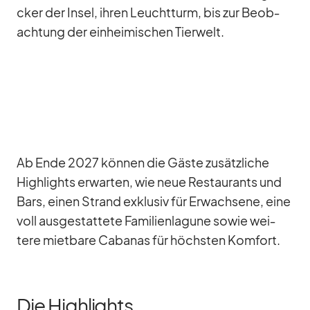
cker der In­sel, ih­ren Leucht­turm, bis zur Be­ob­
ach­tung der ein­hei­mi­schen Tier­welt.
Ab Ende 2027 kön­nen die Gäste zu­sätz­li­che
High­lights er­war­ten, wie neue Re­stau­rants und
Bars, ei­nen Strand ex­klu­siv für Er­wach­sene, eine
voll aus­ge­stat­tete Fa­mi­li­en­la­gune so­wie wei­
tere miet­bare Ca­ba­nas für höchs­ten Kom­fort.
Die Highlights