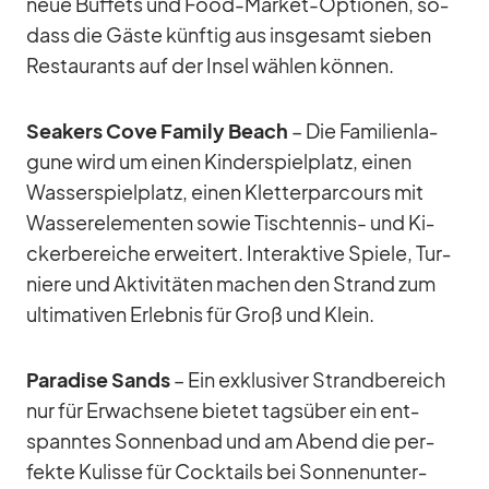
neue Buf­fets und Food-Mar­ket-Op­tio­nen, so­
dass die Gäste künf­tig aus ins­ge­samt sie­ben
Re­stau­rants auf der In­sel wäh­len kön­nen.
Sea­k­ers Cove Fa­mily Beach
– Die Fa­mi­li­en­la­
gune wird um ei­nen Kin­der­spiel­platz, ei­nen
Was­ser­spiel­platz, ei­nen Klet­ter­par­cours mit
Was­ser­ele­men­ten so­wie Tisch­ten­nis- und Ki­
cker­be­rei­che er­wei­tert. In­ter­ak­tive Spiele, Tur­
niere und Ak­ti­vi­tä­ten ma­chen den Strand zum
ul­ti­ma­ti­ven Er­leb­nis für Groß und Klein.
Pa­ra­dise Sands
– Ein ex­klu­si­ver Strand­be­reich
nur für Er­wach­sene bie­tet tags­über ein ent­
spann­tes Son­nen­bad und am Abend die per­
fekte Ku­lisse für Cock­tails bei Son­nen­un­ter­