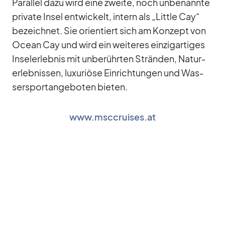
Par­al­lel dazu wird eine zweite, noch un­be­nannte
pri­vate In­sel ent­wi­ckelt, in­tern als „Little Cay“
be­zeich­net. Sie ori­en­tiert sich am Kon­zept von
Ocean Cay und wird ein wei­te­res ein­zig­ar­ti­ges
In­sel­er­leb­nis mit un­be­rühr­ten Strän­den, Na­tur­
er­leb­nis­sen, lu­xu­riöse Ein­rich­tun­gen und Was­
ser­sport­an­ge­bo­ten bie­ten.
www.msccruises.at