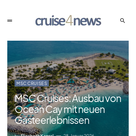
MSC CRUISES
MSC Cruises: Ausbau von
Ocean Cay mit neuen
Gästeerlebnissen
by
Elisabeth Kapral
28. Januar 2026