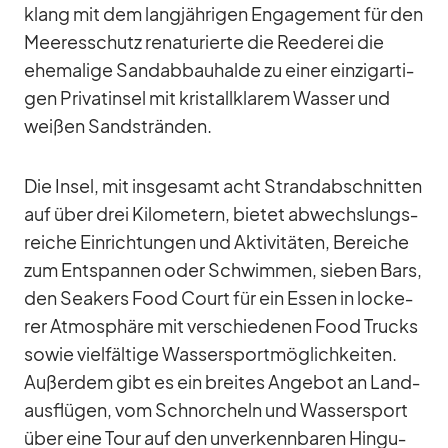
klang mit dem lang­jäh­ri­gen En­ga­ge­ment für den
Mee­res­schutz re­na­tu­rierte die Ree­de­rei die
ehe­ma­lige Sand­ab­bau­halde zu ei­ner ein­zig­ar­ti­
gen Pri­vat­in­sel mit kris­tall­kla­rem Was­ser und
wei­ßen Sand­strän­den.
Die In­sel, mit ins­ge­samt acht Strand­ab­schnit­ten
auf über drei Ki­lo­me­tern, bie­tet ab­wechs­lungs­
rei­che Ein­rich­tun­gen und Ak­ti­vi­tä­ten, Be­rei­che
zum Ent­span­nen oder Schwim­men, sie­ben Bars,
den Sea­k­ers Food Court für ein Es­sen in lo­cke­
rer At­mo­sphäre mit ver­schie­de­nen Food Trucks
so­wie viel­fäl­tige Was­ser­sport­mög­lich­kei­ten.
Au­ßer­dem gibt es ein brei­tes An­ge­bot an Land­
aus­flü­gen, vom Schnor­cheln und Was­ser­sport
über eine Tour auf den un­ver­kenn­ba­ren Hin­gu­