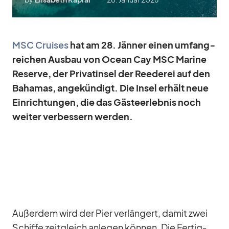
MSC Crui­ses
hat am 28. Jän­ner ei­nen um­fang­
rei­chen Aus­bau von Ocean Cay MSC Ma­rine
Re­serve, der Pri­vat­in­sel der Ree­de­rei auf den
Ba­ha­mas, an­ge­kün­digt. Die In­sel er­hält neue
Ein­rich­tun­gen, die das Gäs­te­er­leb­nis noch
wei­ter ver­bes­sern wer­den.
Au­ßer­dem wird der Pier ver­län­gert, da­mit zwei
Schiffe zeit­gleich an­le­gen kön­nen. Die Fer­tig­