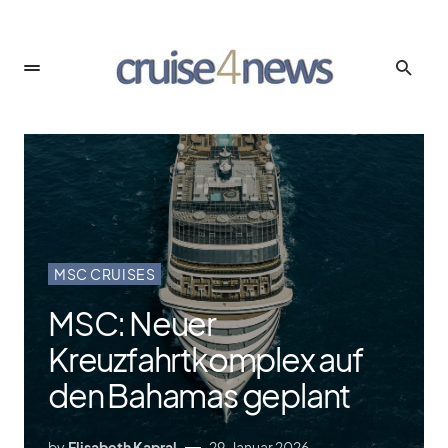
MSC CRUISES
MSC: Neuer
Kreuzfahrtkomplex auf
den Bahamas geplant
by
Elisabeth Kapral
29. Januar 2026