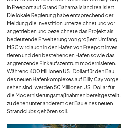
in Free­port auf Grand Ba­hama Is­land rea­li­siert.
Die lo­kale Re­gie­rung habe ent­spre­chend der
Mel­dung die In­ves­ti­tion un­ter­zeich­net und vor­
an­ge­trie­ben und be­zeich­nete das Pro­jekt als
be­deu­tende Er­wei­te­rung von gro­ßem Um­fang.
MSC wird auch in den Ha­fen von Free­port in­ves­
tie­ren und den be­stehen­den Ha­fen so­wie das
an­gren­zende Ein­kaufs­zen­trum mo­der­ni­sie­ren.
Wäh­rend 400 Mil­lio­nen US-Dol­lar für den Bau
des neuen Ha­fen­kom­ple­xes auf Billy Cay vor­ge­
se­hen sind, wer­den 50 Mil­lio­nen US-Dol­lar für
die Mo­der­ni­sie­rungs­maß­nah­men be­reit­ge­stellt,
zu de­nen un­ter an­de­rem der Bau ei­nes neuen
Strand­clubs ge­hö­ren soll.