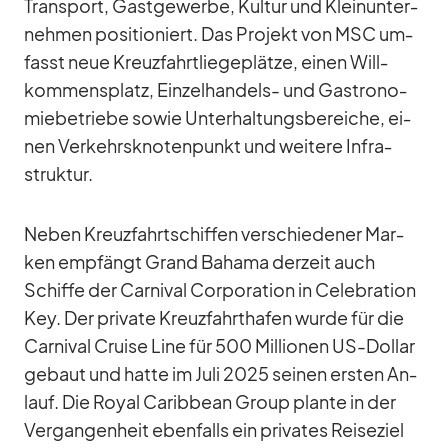
Trans­port, Gast­ge­werbe, Kul­tur und Klein­un­ter­
neh­men po­si­tio­niert. Das Pro­jekt von MSC um­
fasst neue Kreuz­fahrt­lie­ge­plätze, ei­nen Will­
kom­mens­platz, Ein­zel­han­dels- und Gas­tro­no­
mie­be­triebe so­wie Un­ter­hal­tungs­be­rei­che, ei­
nen Ver­kehrs­kno­ten­punkt und wei­tere In­fra­
struk­tur.
Ne­ben Kreuz­fahrt­schif­fen ver­schie­de­ner Mar­
ken emp­fängt Grand Ba­hama der­zeit auch
Schiffe der Car­ni­val Cor­po­ra­tion in Ce­le­bra­tion
Key. Der pri­vate Kreuz­fahrt­ha­fen wurde für die
Car­ni­val Cruise Line für 500 Mil­lio­nen US-Dol­lar
ge­baut und hatte im Juli 2025 sei­nen ers­ten An­
lauf. Die Royal Ca­rib­bean Group plante in der
Ver­gan­gen­heit eben­falls ein pri­va­tes Rei­se­ziel