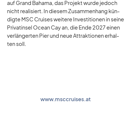
auf Grand Ba­hama, das Pro­jekt wurde je­doch
nicht rea­li­siert. In die­sem Zu­sam­men­hang kün­
digte MSC Crui­ses wei­tere In­ves­ti­tio­nen in seine
Pri­vat­in­sel Ocean Cay an, die Ende 2027 ei­nen
ver­län­ger­ten Pier und neue At­trak­tio­nen er­hal­
ten soll.
www.msccruises.at