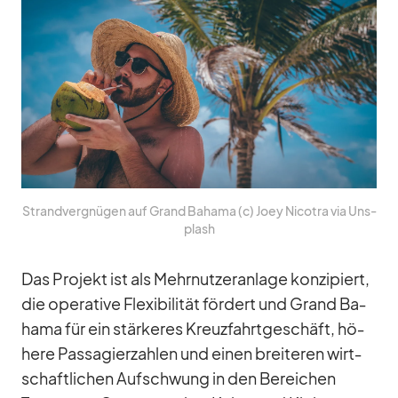
Strand­ver­gnü­gen auf Grand Ba­hama (c) Joey Ni­co­tra via Un­s­
plash
Das Pro­jekt ist als Mehr­nut­zer­an­lage kon­zi­piert,
die ope­ra­tive Fle­xi­bi­li­tät för­dert und Grand Ba­
hama für ein stär­ke­res Kreuz­fahrt­ge­schäft, hö­
here Pas­sa­gier­zah­len und ei­nen brei­te­ren wirt­
schaft­li­chen Auf­schwung in den Be­rei­chen