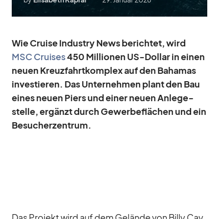
Wie Cruise In­dus­try News be­rich­tet, wird
MSC Crui­ses
450 Mil­lio­nen US-Dol­lar in ei­nen
neuen Kreuz­fahrt­kom­plex auf den Ba­ha­mas
in­ves­tie­ren. Das Un­ter­neh­men plant den Bau
ei­nes neuen Piers und ei­ner neuen An­le­ge­
stelle, er­gänzt durch Ge­wer­be­flä­chen und ein
Be­su­cher­zen­trum.
Das Pro­jekt wird auf dem Ge­lände von Billy Cay