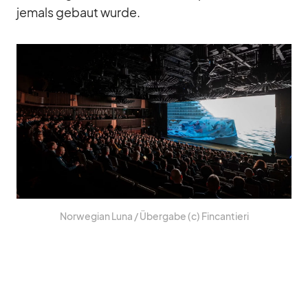
je­mals ge­baut wurde.
Nor­we­gian Luna /​ Über­gabe (c) Fin­can­tieri