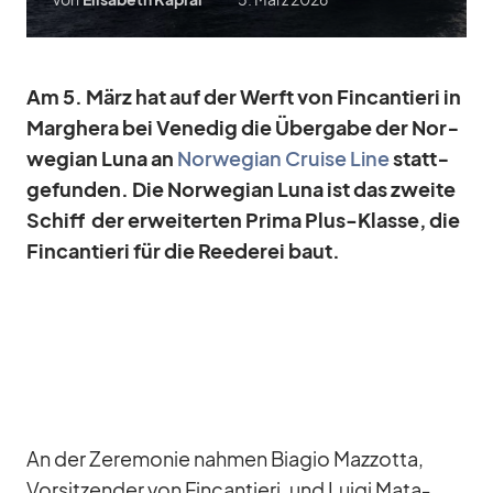
Am 5. März hat auf der Werft von Fin­can­tieri in
Mar­ghera bei Ve­ne­dig die Über­gabe der Nor­
we­gian Luna an
Nor­we­gian Cruise Line
statt­
ge­fun­den. Die Nor­we­gian Luna ist das zweite
Schiff der er­wei­ter­ten Prima Plus-Klasse, die
Fin­can­tieri für die Ree­de­rei baut.
An der Ze­re­mo­nie nah­men Bia­gio Maz­zotta,
Vor­sit­zen­der von Fin­can­tieri, und Luigi Mat­a­