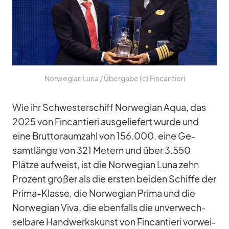
Nor­we­gian Luna /​ Über­gabe (c) Fin­can­tieri
Wie ihr Schwes­ter­schiff Nor­we­gian Aqua, das
2025 von Fin­can­tieri aus­ge­lie­fert wurde und
eine Brut­to­raum­zahl von 156.000, eine Ge­
samt­länge von 321 Me­tern und über 3.550
Plätze auf­weist, ist die Nor­we­gian Luna zehn
Pro­zent grö­ßer als die ers­ten bei­den Schiffe der
Prima-Klasse, die Nor­we­gian Prima und die
Nor­we­gian Viva, die eben­falls die un­ver­wech­
sel­bare Hand­werks­kunst von Fin­can­tieri vor­wei­