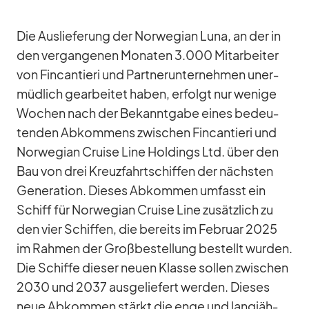
Die Aus­lie­fe­rung der Nor­we­gian Luna, an der in
den ver­gan­ge­nen Mo­na­ten 3.000 Mit­ar­bei­ter
von Fin­can­tieri und Part­ner­un­ter­neh­men un­er­
müd­lich ge­ar­bei­tet ha­ben, er­folgt nur we­nige
Wo­chen nach der Be­kannt­gabe ei­nes be­deu­
ten­den Ab­kom­mens zwi­schen Fin­can­tieri und
Nor­we­gian Cruise Line Hol­dings Ltd. über den
Bau von drei Kreuz­fahrt­schif­fen der nächs­ten
Ge­ne­ra­tion. Die­ses Ab­kom­men um­fasst ein
Schiff für Nor­we­gian Cruise Line zu­sätz­lich zu
den vier Schif­fen, die be­reits im Fe­bruar 2025
im Rah­men der Groß­be­stel­lung be­stellt wur­den.
Die Schiffe die­ser neuen Klasse sol­len zwi­schen
2030 und 2037 aus­ge­lie­fert wer­den. Die­ses
neue Ab­kom­men stärkt die enge und lang­jäh­