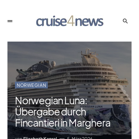
NORWEGIAN
Norwegian Luna:
Übergabe durch
Fincantieri in Marghera
von
Elisabeth Kapral
5. März 2026