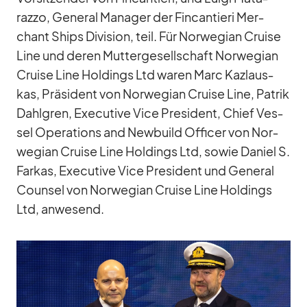
razzo, Ge­ne­ral Ma­na­ger der Fin­can­tieri Mer­
chant Ships Di­vi­sion, teil. Für Nor­we­gian Cruise
Line und de­ren Mut­ter­ge­sell­schaft Nor­we­gian
Cruise Line Hol­dings Ltd wa­ren Marc Kaz­laus­
kas, Prä­si­dent von Nor­we­gian Cruise Line, Pa­trik
Dah­l­gren, Exe­cu­tive Vice Pre­si­dent, Chief Ves­
sel Ope­ra­ti­ons and New­build Of­fi­cer von Nor­
we­gian Cruise Line Hol­dings Ltd, so­wie Da­niel S.
Far­kas, Exe­cu­tive Vice Pre­si­dent und Ge­ne­ral
Coun­sel von Nor­we­gian Cruise Line Hol­dings
Ltd, an­we­send.