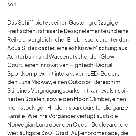
sen.
Das Schiff bie­tet sei­nen Gäs­ten groß­zü­gige
Frei­flä­chen, raf­fi­nierte De­sign­ele­mente und eine
Reihe un­ver­gleich­li­cher Er­leb­nisse, dar­un­ter den
Aqua Slide­co­as­ter, eine ex­klu­sive Mi­schung aus
Ach­ter­bahn und Was­ser­rut­sche, den Glow
Court, ei­nen in­no­va­ti­ven High­tech-Di­gi­tal-
Sport­kom­plex mit in­ter­ak­ti­vem LED-Bo­den,
den Luna Mid­way, ei­nen Out­door-Be­reich im
Stil ei­nes Ver­gnü­gungs­parks mit kar­ne­vals­in­spi­
rier­ten Spie­len, so­wie den Moon Clim­ber, ei­nen
mehr­stö­cki­gen Hin­der­nis­par­cours für die ganze
Fa­mi­lie. Wie ihre Vor­gän­ger ver­fügt auch die
Nor­we­gian Luna über den Ocean Bou­le­vard, die
weit­läu­figste 360-Grad-Au­ßen­pro­me­nade, die