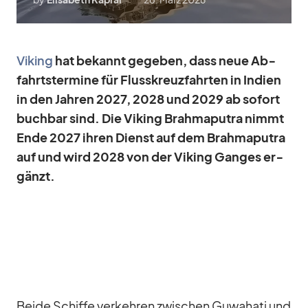
Vi­king
hat be­kannt ge­ge­ben, dass neue Ab­
fahrts­ter­mine für Fluss­kreuz­fahr­ten in In­dien
in den Jah­ren 2027, 2028 und 2029 ab so­fort
buch­bar sind. Die Vi­king Brah­ma­pu­tra nimmt
Ende 2027 ih­ren Dienst auf dem Brah­ma­pu­tra
auf und wird 2028 von der Vi­king Gan­ges er­
gänzt.
Beide Schiffe ver­keh­ren zwi­schen Gu­wa­hati und