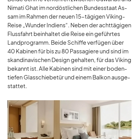
Ni­mati Ghat im nord­öst­li­chen Bun­des­staat As­
sam im Rah­men der neuen 15-tä­gi­gen Vi­king-
Reise „Wun­der In­di­ens“. Ne­ben der acht­tä­gi­gen
Fluss­fahrt be­inhal­tet die Reise ein ge­führ­tes
Land­pro­gramm. Beide Schiffe ver­fü­gen über
40 Ka­bi­nen für bis zu 80 Pas­sa­giere und sind im
skan­di­na­vi­schen De­sign ge­hal­ten, für das Vi­king
be­kannt ist. Alle Ka­bi­nen sind mit ei­ner bo­den­
tie­fen Glas­schie­be­tür und ei­nem Bal­kon aus­ge­
stat­tet.