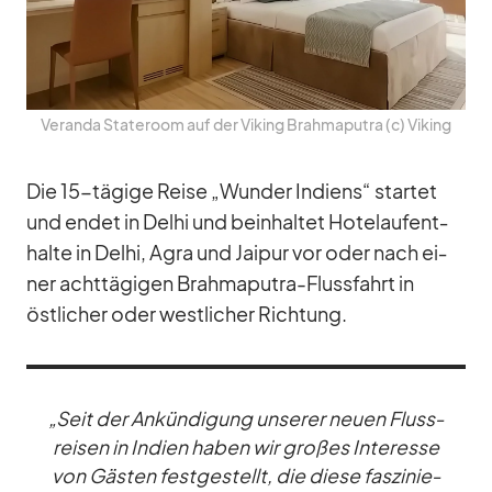
Ve­randa Stat­e­room auf der Vi­king Brah­ma­pu­tra (c) Vi­king
Die 15-tä­gige Reise „Wun­der In­di­ens“ star­tet
und en­det in De­lhi und be­inhal­tet Ho­tel­auf­ent­
halte in De­lhi, Agra und Jai­pur vor oder nach ei­
ner acht­tä­gi­gen Brah­ma­pu­tra-Fluss­fahrt in
öst­li­cher oder west­li­cher Rich­tung.
„Seit der An­kün­di­gung un­se­rer neuen Fluss­
rei­sen in In­dien ha­ben wir gro­ßes In­ter­esse
von Gäs­ten fest­ge­stellt, die diese fas­zi­nie­