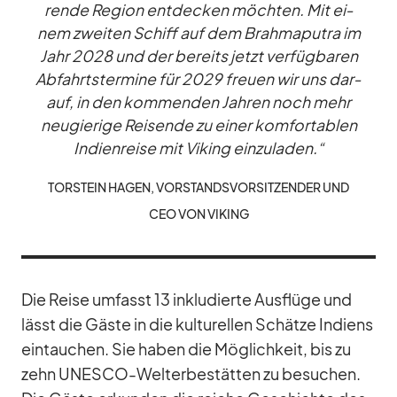
rende Re­gion ent­de­cken möch­ten. Mit ei­
nem zwei­ten Schiff auf dem Brah­ma­pu­tra im
Jahr 2028 und der be­reits jetzt ver­füg­ba­ren
Ab­fahrts­ter­mine für 2029 freuen wir uns dar­
auf, in den kom­men­den Jah­ren noch mehr
neu­gie­rige Rei­sende zu ei­ner kom­for­ta­blen
In­di­en­reise mit Vi­king ein­zu­la­den.“
TOR­STEIN HA­GEN, VOR­STANDS­VOR­SIT­ZEN­DER UND
CEO VON VI­KING
Die Reise um­fasst 13 in­klu­dierte Aus­flüge und
lässt die Gäste in die kul­tu­rel­len Schätze In­di­ens
ein­tau­chen. Sie ha­ben die Mög­lich­keit, bis zu
zehn UNESCO-Welt­erbe­stät­ten zu be­su­chen.