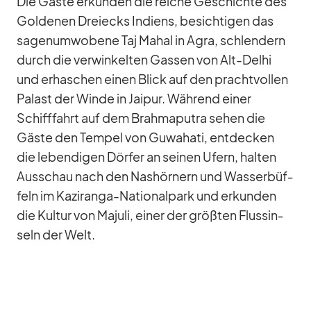
Die Gäste er­kun­den die rei­che Ge­schichte des
Gol­de­nen Drei­ecks In­di­ens, be­sich­ti­gen das
sa­gen­um­wo­bene Taj Mahal in Agra, schlen­dern
durch die ver­win­kel­ten Gas­sen von Alt-De­lhi
und er­ha­schen ei­nen Blick auf den pracht­vol­len
Pa­last der Winde in Jai­pur. Wäh­rend ei­ner
Schiff­fahrt auf dem Brah­ma­pu­tra se­hen die
Gäste den Tem­pel von Gu­wa­hati, ent­de­cken
die le­ben­di­gen Dör­fer an sei­nen Ufern, hal­ten
Aus­schau nach den Nas­hör­nern und Was­ser­büf­
feln im Ka­zi­ranga-Na­tio­nal­park und er­kun­den
die Kul­tur von Ma­juli, ei­ner der größ­ten Fluss­in­
seln der Welt.